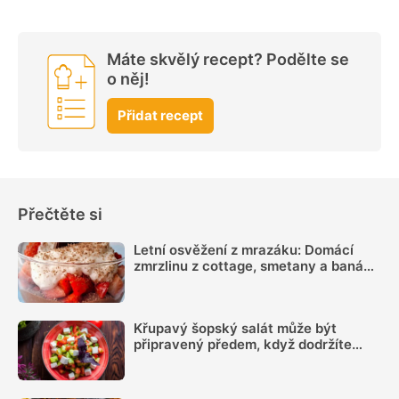
Máte skvělý recept? Podělte se
o něj!
Přidat recept
Přečtěte si
Letní osvěžení z mrazáku: Domácí
zmrzlinu z cottage, smetany a banánu
si zamiluje celá rodina
Křupavý šopský salát může být
připravený předem, když dodržíte
správný postup