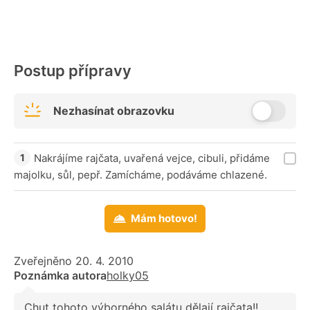
Postup přípravy
Nezhasínat obrazovku
Nakrájíme rajčata, uvařená vejce, cibuli, přidáme
majolku, sůl, pepř. Zamícháme, podáváme chlazené.
Mám hotovo!
Zveřejněno 20. 4. 2010
Poznámka autora
holky05
Chut tohoto výborného salátu dělají rajčata!!