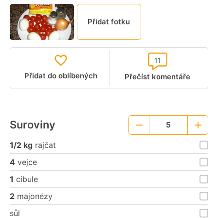
Přidat fotku
11
Přidat do oblíbených
Přečíst komentáře
Suroviny
5
Menší
Větší
porce
porce
1/2 kg
rajčat
4
vejce
1
cibule
2
majonézy
sůl