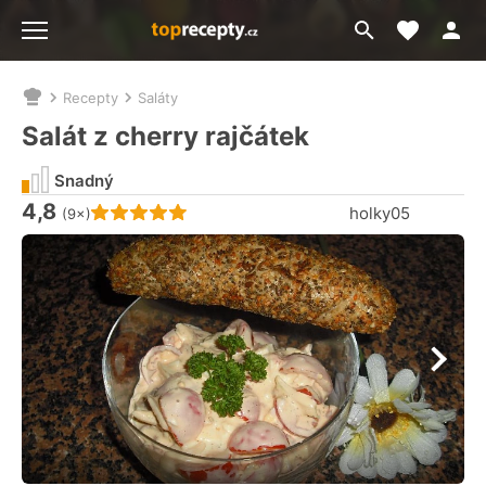
Moje akt
Přejít
Menu
na
vyhledávání
Recepty
Saláty
Nacházíte
se
Salát z cherry rajčátek
zde:
Snadný
4,8
Hodnocení receptu je
holky05
(9×)