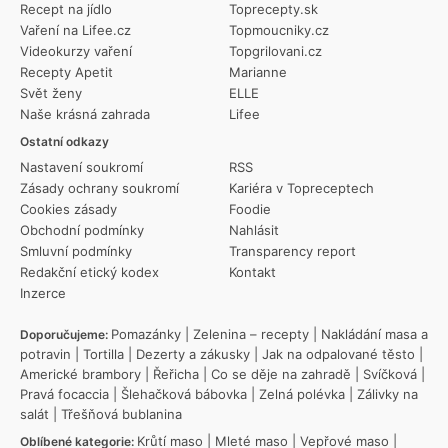
Recept na jídlo
Toprecepty.sk
Vaření na Lifee.cz
Topmoucniky.cz
Videokurzy vaření
Topgrilovani.cz
Recepty Apetit
Marianne
Svět ženy
ELLE
Naše krásná zahrada
Lifee
Ostatní odkazy
Nastavení soukromí
RSS
Zásady ochrany soukromí
Kariéra v Topreceptech
Cookies zásady
Foodie
Obchodní podmínky
Nahlásit
Smluvní podmínky
Transparency report
Redakční etický kodex
Kontakt
Inzerce
Pomazánky
|
Zelenina – recepty
|
Nakládání masa a
Doporučujeme:
potravin
|
Tortilla
|
Dezerty a zákusky
|
Jak na odpalované těsto
|
Americké brambory
|
Řeřicha
|
Co se děje na zahradě
|
Svíčková
|
Pravá focaccia
|
Šlehačková bábovka
|
Zelná polévka
|
Zálivky na
salát
|
Třešňová bublanina
Krůtí maso
|
Mleté maso
|
Vepřové maso
|
Oblíbené kategorie: