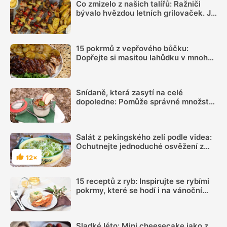
Co zmizelo z našich talířů: Ražniči
bývalo hvězdou letních grilovaček. Je
čas si ho opět připomenout
15 pokrmů z vepřového bůčku:
Dopřejte si masitou lahůdku v mnoha
podobách
Snídaně, která zasytí na celé
dopoledne: Pomůže správné množství
bílkovin a dostatek vlákniny
Salát z pekingského zelí podle videa:
Ochutnejte jednoduché osvěžení z
minima surovin
12×
Hodnocení
15 receptů z ryb: Inspirujte se rybími
pokrmy, které se hodí i na vánoční
hostinu
Sladké léto: Mini cheesecake jako z