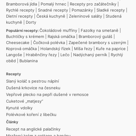
Bramborová jídla
|
Pomalý hrnec
|
Recepty pro začátečníky
|
Rychlé recepty
|
Snadné recepty
|
Pomazánky
|
Sladké recepty
|
Dietní recepty
|
Česká kuchyně
|
Zeleninové saláty
|
Studená
kuchyně
|
Dorty
Čokoládové muffiny
|
Fazolky na smetaně
|
Populární recepty:
Buchtičky s krémem
|
Rajská omáčka
|
Bramborový guláš
|
Cheesecake
|
Čočková polévka
|
Zapečené brambory s uzeným
|
Koprová omáčka
|
Holandský řízek
|
Míša řezy
|
Kuře na paprice
|
Langoše
|
Hraběnčiny řezy
|
Lečo
|
Nadýchaný perník
|
Rychlý
oběd
|
Bublanina
Recepty
Slaný koláč s pestrou náplní
Dušená krkovice na česneku
Vepřové plecko na pepři dušené v remosce
Cuketové „matjesy“
Kynuté vdolky
Polévkové koření z libečku
Články
Recept na anglické palačinky
Mražený krém z cottage a banánu