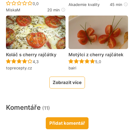
Recept ještě nebyl hodnocen
0,0
Akademie kvality
45 min
MiskaM
20 min
Koláč s cherry rajčátky
Motýlci z cherry rajčátek
Recept ještě nebyl hodnocen
Recept ještě nebyl 
4,3
5,0
toprecepty.cz
bairi
Zobrazit více
Komentáře
(11)
Přidat komentář