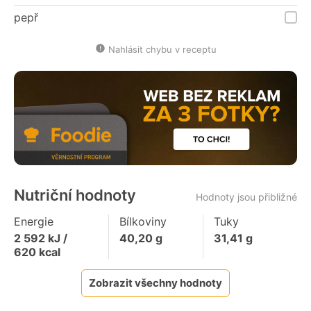
pepř
Nahlásit chybu v receptu
Nutriční hodnoty
Hodnoty jsou přibližné
Energie
Bílkoviny
Tuky
2 592
kJ /
40,20
g
31,41
g
620
kcal
Zobrazit všechny hodnoty