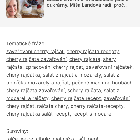
cukrárny. Míša Landová radí, proč
nespěchat se šleháním náplně
Tématické fráze:
zavařování cherry rajčat
,
cherry rajčata recepty
,
cherry rajčata zavařování
,
chery rajcata
,
shery
rajčata
,
zpracování cherry rajčat
,
zavařovaní rajčatek
,
chery rajčátka
,
salat z rajcat a mozarely
,
salát z
polníčku mozarely a rajčat
,
pečené maso na houbách
,
chery rajčata zavařování
,
schery rajčata
,
salát z
mocareli a rajčaty
,
cherry rajčata recept
,
zavařování
chery rajčat
,
rajčata chery
,
cherry rajčata-recepty
,
chery rajcatka salát recept
,
recept s mocareli
Suroviny:
rajče
,
vejce
,
cibule
,
majonéza
,
sůl
,
pepř