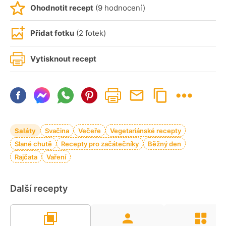
Ohodnotit recept
(9 hodnocení)
Přidat fotku
(2 fotek)
Vytisknout recept
Saláty
Svačina
Večeře
Vegetariánské recepty
Slané chutě
Recepty pro začátečníky
Běžný den
Rajčata
Vaření
Další recepty