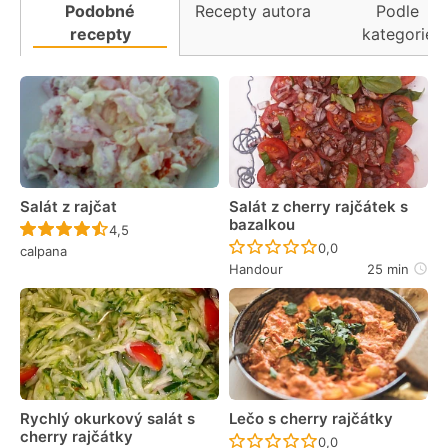
Podobné
Recepty autora
Podle
recepty
kategorie
Salát z rajčat
Salát z cherry rajčátek s
bazalkou
Recept ještě nebyl hodnocen
4,5
Recept ještě nebyl 
0,0
calpana
Handour
25 min
Rychlý okurkový salát s
Lečo s cherry rajčátky
cherry rajčátky
Recept ještě nebyl 
0,0