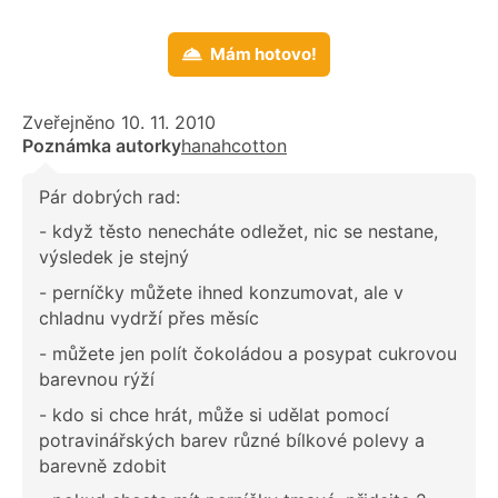
Mám hotovo!
Zveřejněno 10. 11. 2010
Poznámka autorky
hanahcotton
Pár dobrých rad:
- když těsto nenecháte odležet, nic se nestane,
výsledek je stejný
- perníčky můžete ihned konzumovat, ale v
chladnu vydrží přes měsíc
- můžete jen polít čokoládou a posypat cukrovou
barevnou rýží
- kdo si chce hrát, může si udělat pomocí
potravinářských barev různé bílkové polevy a
barevně zdobit