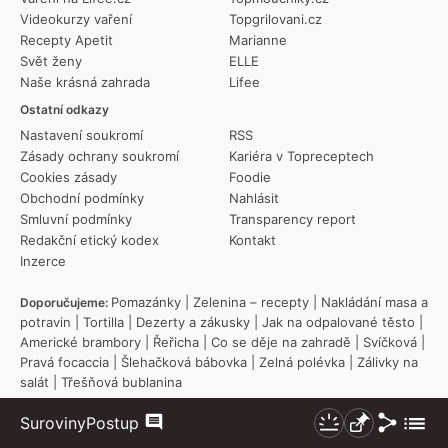
Videokurzy vaření
Topgrilovani.cz
Recepty Apetit
Marianne
Svět ženy
ELLE
Naše krásná zahrada
Lifee
Ostatní odkazy
Nastavení soukromí
RSS
Zásady ochrany soukromí
Kariéra v Topreceptech
Cookies zásady
Foodie
Obchodní podmínky
Nahlásit
Smluvní podmínky
Transparency report
Redakční etický kodex
Kontakt
Inzerce
Pomazánky
|
Zelenina – recepty
|
Nakládání masa a
Doporučujeme:
potravin
|
Tortilla
|
Dezerty a zákusky
|
Jak na odpalované těsto
|
Americké brambory
|
Řeřicha
|
Co se děje na zahradě
|
Svíčková
|
Pravá focaccia
|
Šlehačková bábovka
|
Zelná polévka
|
Zálivky na
salát
|
Třešňová bublanina
Krůtí maso
|
Mleté maso
|
Vepřové maso
|
Oblíbené kategorie:
Sdílet
Zobraz
Suroviny
Postup
Bramborová jídla
|
Pomalý hrnec
|
Recepty pro začátečníky
|
Komentáře
Nezhasínat
Připnout
více