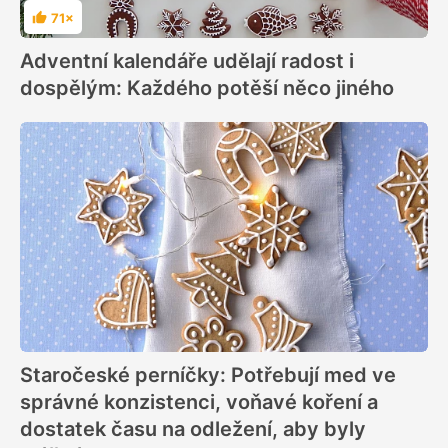
71×
Hodnocení
Adventní kalendáře udělají radost i
dospělým: Každého potěší něco jiného
Staročeské perníčky: Potřebují med ve
správné konzistenci, voňavé koření a
dostatek času na odležení, aby byly