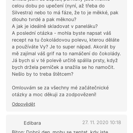
celou dobu po upečení (nyní, až třeba do
Silvestra) nebo to má fáze, že to je měkké, pak
dlouho tvrdé a pak měknou?
A jak je ideálně skladovat v paneláku?
A poslední otázka - mohla byste napsat váš
recept na tu čokoládovou polevu, kterou děláte
a používáte Vy? Je to super nápad. Akorát by
mě zajímal váš grif na to namáčení do čokolády.
Já bych si v té polevě určitě spálila prsty, když
bych držela perníček a snažila se ho namočit.
Nešlo by to treba štětcem?
Omlouvám se za všechny mé začátečnické
otázky a moc děkuji za zodpovězení!
Odpovědět
27. 11. 2020 10:18
Edibara
Biton: Dobrý den, mohu se zeptat, kdy jste