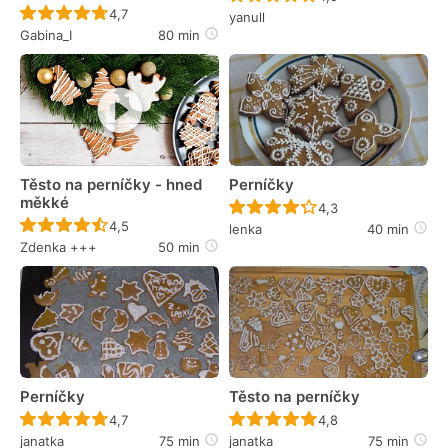
Recept ještě nebyl hodnocen
4,7
yanull
Gabina_I
80 min
Těsto na perníčky - hned
Perníčky
měkké
Recept ještě nebyl 
4,3
Recept ještě nebyl hodnocen
4,5
lenka
40 min
Zdenka +++
50 min
Perníčky
Těsto na perníčky
Recept ještě nebyl hodnocen
Recept ještě nebyl 
4,7
4,8
janatka
75 min
janatka
75 min