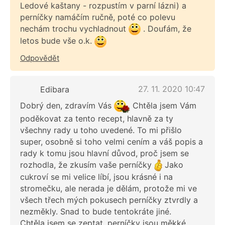
Ledové kaštany - rozpustím v parní lázni) a
perníčky namáčím ručně, poté co polevu
nechám trochu vychladnout
. Doufám, že
letos bude vše o.k.
Odpovědět
27. 11. 2020 10:47
Edibara
Dobrý den, zdravím Vás
Chtěla jsem Vám
poděkovat za tento recept, hlavně za ty
všechny rady u toho uvedené. To mi přišlo
super, osobně si toho velmi cením a váš popis a
rady k tomu jsou hlavní důvod, proč jsem se
rozhodla, že zkusím vaše perníčky
Jako
cukroví se mi velice líbí, jsou krásné i na
stromečku, ale nerada je dělám, protože mi ve
všech třech mých pokusech perníčky ztvrdly a
nezměkly. Snad to bude tentokráte jiné.
Chtěla jsem se zeptat, perníčky jsou měkké