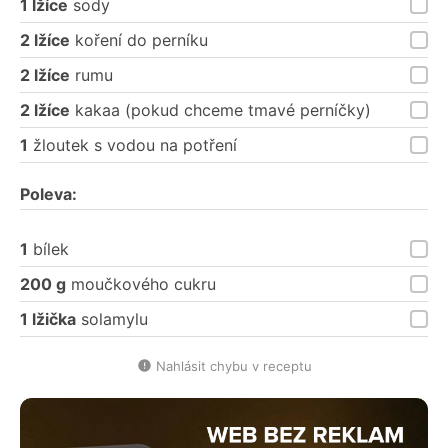
1 lžíce
sody
2 lžíce
koření do perníku
2 lžíce
rumu
2 lžíce
kakaa (pokud chceme tmavé perníčky)
1
žloutek s vodou na potření
Poleva:
1
bílek
200 g
moučkového cukru
1 lžička
solamylu
Nahlásit chybu v receptu