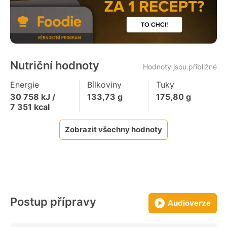
Nutriční hodnoty
Hodnoty jsou přibližné
Energie
Bílkoviny
Tuky
30 758
kJ /
133,73
g
175,80
g
7 351
kcal
Zobrazit všechny hodnoty
Postup přípravy
Audioverze