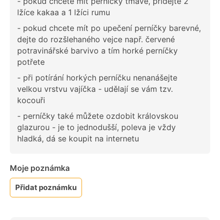
- pokud chcete mít perníčky tmavé, přidejte 2
lžíce kakaa a 1 lžíci rumu
- pokud chcete mít po upečení perníčky barevné,
dejte do rozšlehaného vejce např. červené
potravinářské barvivo a tím horké perníčky
potřete
- při potírání horkých perníčku nenanášejte
velkou vrstvu vajíčka - udělají se vám tzv.
kocouři
- perníčky také můžete ozdobit královskou
glazurou - je to jednodušší, poleva je vždy
hladká, dá se koupit na internetu
Moje poznámka
Přidat poznámku