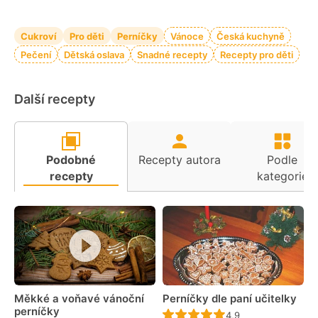
Cukroví
Pro děti
Perníčky
Vánoce
Česká kuchyně
Pečení
Dětská oslava
Snadné recepty
Recepty pro děti
Další recepty
Podobné
Recepty autora
Podle
recepty
kategorie
Měkké a voňavé vánoční
Perníčky dle paní učitelky
perníčky
Recept ještě nebyl 
4,9