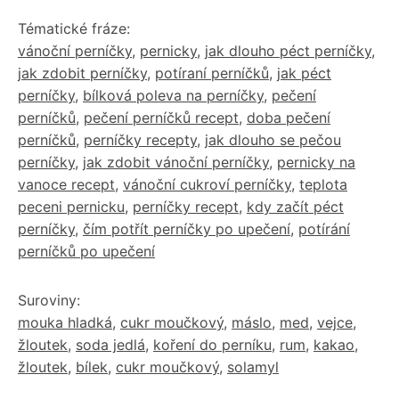
Tématické fráze:
vánoční perníčky
,
pernicky
,
jak dlouho péct perníčky
,
jak zdobit perníčky
,
potíraní perníčků
,
jak péct
perníčky
,
bílková poleva na perníčky
,
pečení
perníčků
,
pečení perníčků recept
,
doba pečení
perníčků
,
perníčky recepty
,
jak dlouho se pečou
perníčky
,
jak zdobit vánoční perníčky
,
pernicky na
vanoce recept
,
vánoční cukroví perníčky
,
teplota
peceni pernicku
,
perníčky recept
,
kdy začít péct
perníčky
,
čím potřít perníčky po upečení
,
potírání
perníčků po upečení
Suroviny:
mouka hladká
,
cukr moučkový
,
máslo
,
med
,
vejce
,
žloutek
,
soda jedlá
,
koření do perníku
,
rum
,
kakao
,
žloutek
,
bílek
,
cukr moučkový
,
solamyl