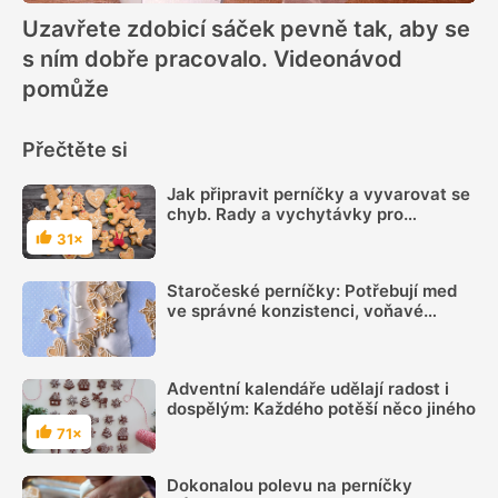
Uzavřete zdobicí sáček pevně tak, aby se
s ním dobře pracovalo. Videonávod
pomůže
Přečtěte si
Jak připravit perníčky a vyvarovat se
chyb. Rady a vychytávky pro
začátečníky
31×
Hodnocení
Staročeské perníčky: Potřebují med
ve správné konzistenci, voňavé
koření a dostatek času na odležení,
aby byly vláčné
Adventní kalendáře udělají radost i
dospělým: Každého potěší něco jiného
71×
Hodnocení
Dokonalou polevu na perníčky