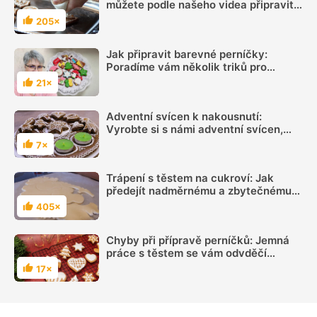
můžete podle našeho videa připravit
dvěma způsoby, popíšeme oba
205×
Hodnocení
postupy
Jak připravit barevné perníčky:
Poradíme vám několik triků pro
dokonalé cukroví
21×
Hodnocení
Adventní svícen k nakousnutí:
Vyrobte si s námi adventní svícen,
který voní perníkem a ozdobí každý
7×
Hodnocení
vánoční stůl
Trápení s těstem na cukroví: Jak
předejít nadměrnému a zbytečnému
zapracování mouky?
405×
Hodnocení
Chyby při přípravě perníčků: Jemná
práce s těstem se vám odvděčí
dokonalou chutí
17×
Hodnocení