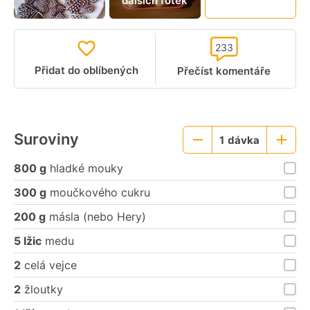
dalších fotek
video
233
Přidat do oblíbených
Přečíst komentáře
Suroviny
1
dávka
Menší
Větší
porce
porce
800 g
hladké mouky
300 g
moučkového cukru
200 g
másla (nebo Hery)
5 lžic
medu
2
celá vejce
2
žloutky