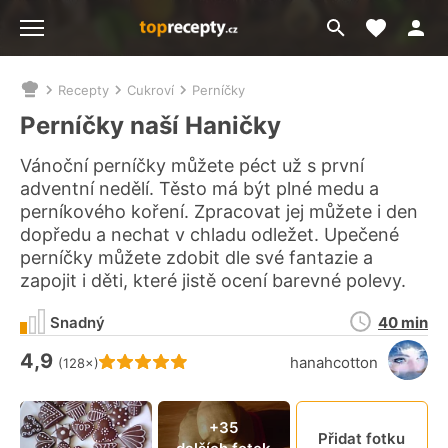
Moje akt
Přejít
Menu
na
vyhledávání
Recepty
Cukroví
Perníčky
Nacházíte
se
Perníčky naší Haničky
zde:
Vánoční perníčky můžete péct už s první
adventní nedělí. Těsto má být plné medu a
perníkového koření. Zpracovat jej můžete i den
dopředu a nechat v chladu odležet. Upečené
perníčky můžete zdobit dle své fantazie a
zapojit i děti, které jistě ocení barevné polevy.
Doba
Snadný
40 min
přípravy
4,9
Hodnocení receptu je
hanahcotton
(128×)
Připn
+35
Přidat fotku