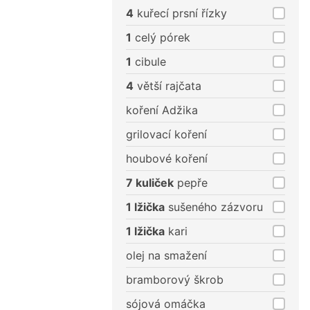
porce
porce
4
kuřecí prsní řízky
1
celý pórek
1
cibule
4
větší rajčata
koření Adžika
grilovací koření
houbové koření
7 kuliček
pepře
1 lžička
sušeného zázvoru
1 lžička
kari
olej na smažení
bramborový škrob
sójová omáčka