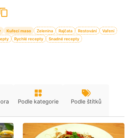
y
Kuřecí maso
Zelenina
Rajčata
Restování
Vaření
cepty
Rychlé recepty
Snadné recepty
tora
Podle kategorie
Podle štítků