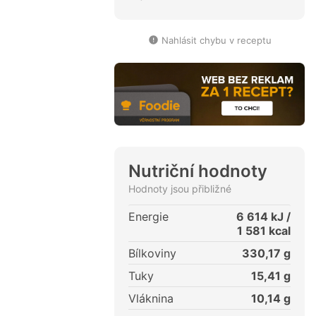
Nahlásit chybu v receptu
Nutriční hodnoty
Hodnoty jsou přibližné
Energie
6 614
kJ /
1 581
kcal
Bílkoviny
330,17
g
Tuky
15,41
g
Vláknina
10,14
g