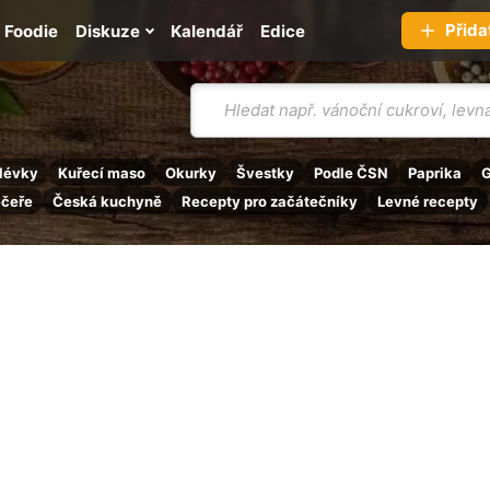
Přida
Foodie
Diskuze
Kalendář
Edice
Vyhledávání
lévky
Kuřecí maso
Okurky
Švestky
Podle ČSN
Paprika
G
ečeře
Česká kuchyně
Recepty pro začátečníky
Levné recepty