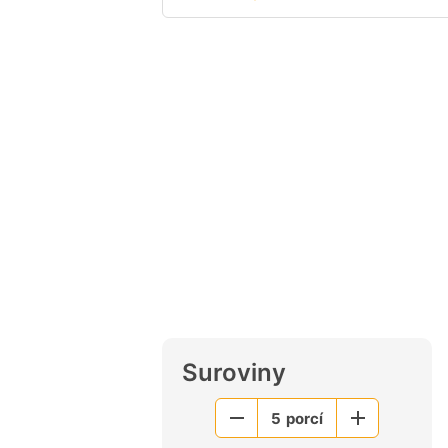
Suroviny
5
porcí
Menší
Větší