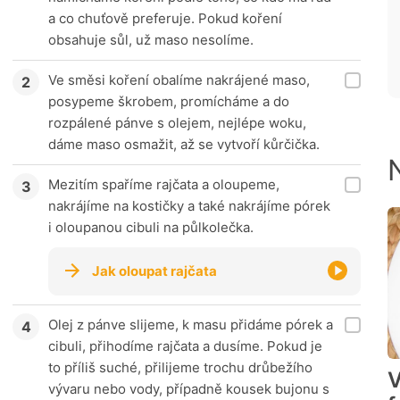
a co chuťově preferuje. Pokud koření
obsahuje sůl, už maso nesolíme.
Ve směsi koření obalíme nakrájené maso,
posypeme škrobem, promícháme a do
rozpálené pánve s olejem, nejlépe woku,
dáme maso osmažit, až se vytvoří kůrčička.
Mezitím spaříme rajčata a oloupeme,
nakrájíme na kostičky a také nakrájíme pórek
i oloupanou cibuli na půlkolečka.
Jak oloupat rajčata
Olej z pánve slijeme, k masu přidáme pórek a
cibuli, přihodíme rajčata a dusíme. Pokud je
to příliš suché, přilijeme trochu drůbežího
V
vývaru nebo vody, případně kousek bujonu s