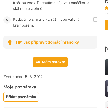
f
troškou vody. Dochutíme sójovou omáčkou a
stáhneme z ohně.
lu
Podáváme s hranolky, rýží nebo vařeným
bramborem.
TIP: Jak připravit domácí hranolky
Mám hotovo!
Zveřejněno 5. 8. 2012
Moje poznámka
Přidat poznámku