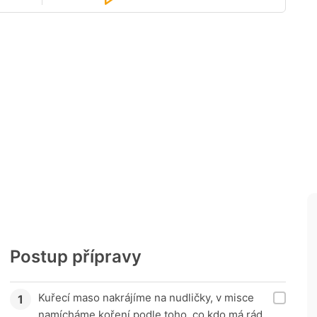
Postup přípravy
Kuřecí maso nakrájíme na nudličky, v misce
namícháme koření podle toho, co kdo má rád