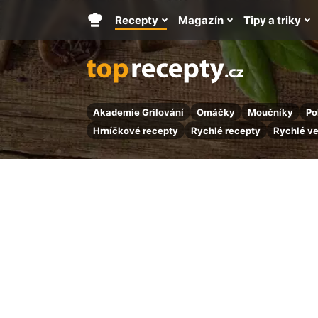
Recepty
Magazín
Tipy a triky
Hlavní
stránka
Akademie Grilování
Omáčky
Moučníky
Po
Hrníčkové recepty
Rychlé recepty
Rychlé v