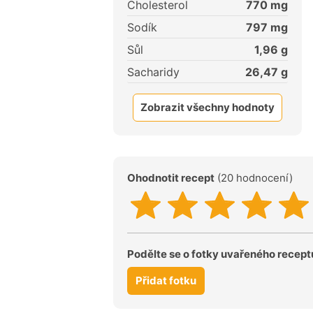
Cholesterol
770
mg
Sodík
797
mg
Sůl
1,96
g
Sacharidy
26,47
g
Zobrazit všechny hodnoty
Ohodnotit recept
(20 hodnocení)
Podělte se o fotky uvařeného recept
Přidat fotku