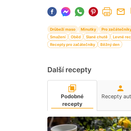
Drůbeží maso
Minutky
Pro začátečník
Smažení
Oběd
Slané chutě
Levné re
Recepty pro začátečníky
Běžný den
Další recepty
Podobné
Recepty au
recepty