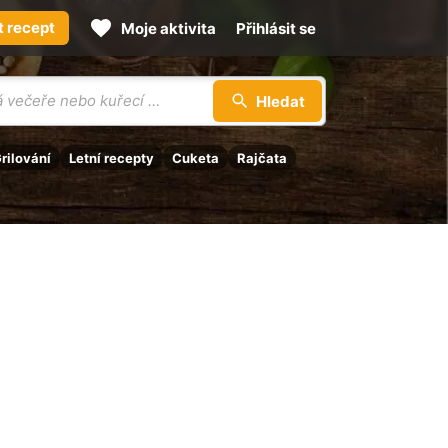
t recept
Moje aktivita
Přihlásit se
Hledat
rilování
Letní recepty
Cuketa
Rajčata