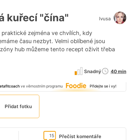
 kuřecí "čína"
Ivusa
 praktické zejména ve chvílích, kdy
máme času nezbyt. Velmi oblíbené jsou
ezóny hub můžeme tento recept oživit třeba
Doba
Snadný
40 min
přípravy
etafitcoach
ve věrnostním programu
Přidejte se i vy!
Přidat fotku
15
Přečíst komentáře