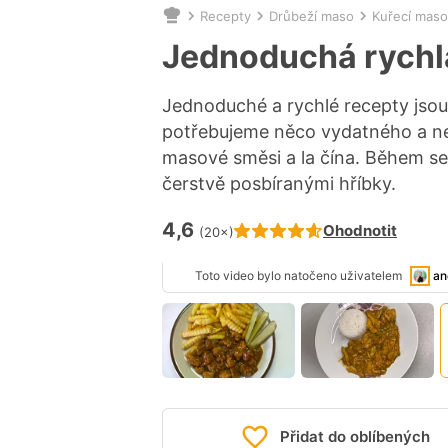
Recepty
Drůbeží maso
Kuřecí maso
Nacházíte
se
Jednoduchá rychlá
zde:
Jednoduché a rychlé recepty jsou
potřebujeme něco vydatného a ne
masové směsi a la čína. Během s
čerstvě posbíranými hříbky.
4,6
Hodnocení receptu je
Ohodnotit
(20×)
Toto video bylo natočeno uživatelem
an
Přidat do oblíbených