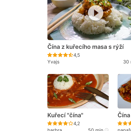
Čína z kuřecího masa s rýží
Recept ještě nebyl hodno
4,5
Yvajs
30 
Kuřecí "čína"
Čína 
Recept ještě nebyl hodno
4,2
barbra
50 min
papa