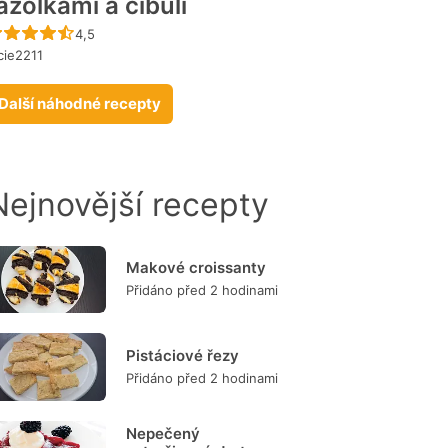
azolkami a cibulí
Recept ještě nebyl hodnocen
4,5
cie2211
Další náhodné recepty
Nejnovější recepty
Makové croissanty
Přidáno před 2 hodinami
Pistáciové řezy
Přidáno před 2 hodinami
Nepečený