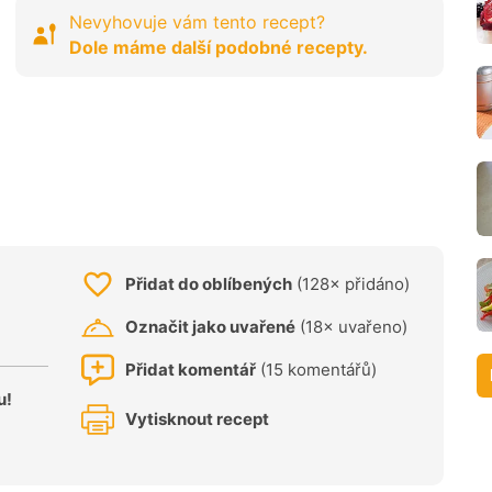
Nevyhovuje vám tento recept?
Dole máme další podobné recepty.
Přidat do oblíbených
(128× přidáno)
Označit jako uvařené
(18× uvařeno)
Přidat komentář
(15 komentářů)
u!
Vytisknout recept