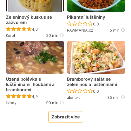
Zeleninový kuskus se
Pikantní luštěniny
zázvorem
Recept ještě nebyl 
0,0
Recept ještě nebyl hodnocen
4,6
RAWMANIA.cz
5 min
Kerol
20 min
Uzená polévka s
Bramborový salát se
luštěninami, houbami a
zeleninou a luštěninami
bramborami
Recept ještě nebyl 
0,0
Recept ještě nebyl hodnocen
4,9
alena-s
85 min
isindy
90 min
Zobrazit více