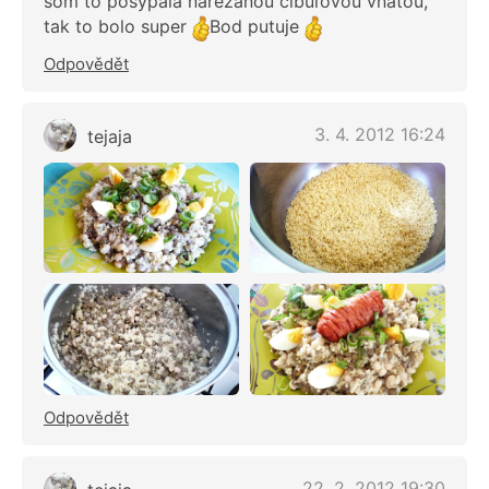
som to posypala narezanou cibuľovou vňaťou,
tak to bolo super
Bod putuje
Odpovědět
3. 4. 2012 16:24
tejaja
Odpovědět
22. 2. 2012 19:30