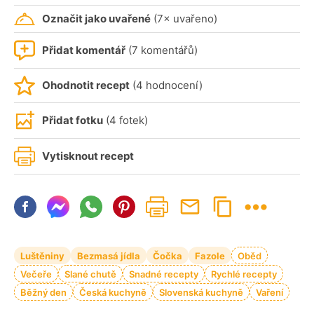
Označit jako uvařené
(7× uvařeno)
Přidat komentář
(7 komentářů)
Ohodnotit recept
(4 hodnocení)
Přidat fotku
(4 fotek)
Vytisknout recept
Luštěniny
Bezmasá jídla
Čočka
Fazole
Oběd
Večeře
Slané chutě
Snadné recepty
Rychlé recepty
Běžný den
Česká kuchyně
Slovenská kuchyně
Vaření