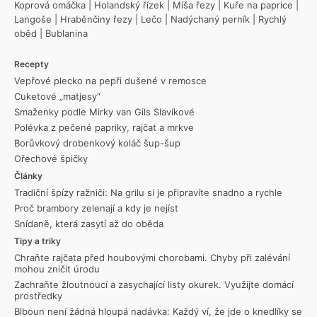
Koprová omáčka
|
Holandský řízek
|
Míša řezy
|
Kuře na paprice
|
Langoše
|
Hraběnčiny řezy
|
Lečo
|
Nadýchaný perník
|
Rychlý
oběd
|
Bublanina
Recepty
Vepřové plecko na pepři dušené v remosce
Cuketové „matjesy“
Smaženky podle Mirky van Gils Slavíkové
Polévka z pečené papriky, rajčat a mrkve
Borůvkový drobenkový koláč šup-šup
Ořechové špičky
Články
Tradiční špízy ražniči: Na grilu si je připravíte snadno a rychle
Proč brambory zelenají a kdy je nejíst
Snídaně, která zasytí až do oběda
Tipy a triky
Chraňte rajčata před houbovými chorobami. Chyby při zalévání
mohou zničit úrodu
Zachraňte žloutnoucí a zasychající listy okurek. Využijte domácí
prostředky
Blboun není žádná hloupá nadávka: Každý ví, že jde o knedlíky se