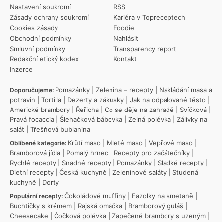
Nastavení soukromí
RSS
Zásady ochrany soukromí
Kariéra v Topreceptech
Cookies zásady
Foodie
Obchodní podmínky
Nahlásit
Smluvní podmínky
Transparency report
Redakční etický kodex
Kontakt
Inzerce
Pomazánky
|
Zelenina – recepty
|
Nakládání masa a
Doporučujeme:
potravin
|
Tortilla
|
Dezerty a zákusky
|
Jak na odpalované těsto
|
Americké brambory
|
Řeřicha
|
Co se děje na zahradě
|
Svíčková
|
Pravá focaccia
|
Šlehačková bábovka
|
Zelná polévka
|
Zálivky na
salát
|
Třešňová bublanina
Krůtí maso
|
Mleté maso
|
Vepřové maso
|
Oblíbené kategorie:
Bramborová jídla
|
Pomalý hrnec
|
Recepty pro začátečníky
|
Rychlé recepty
|
Snadné recepty
|
Pomazánky
|
Sladké recepty
|
Dietní recepty
|
Česká kuchyně
|
Zeleninové saláty
|
Studená
kuchyně
|
Dorty
Čokoládové muffiny
|
Fazolky na smetaně
|
Populární recepty:
Buchtičky s krémem
|
Rajská omáčka
|
Bramborový guláš
|
Cheesecake
|
Čočková polévka
|
Zapečené brambory s uzeným
|