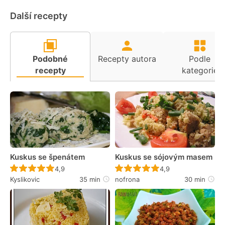
Další recepty
Podobné
Recepty autora
Podle
recepty
kategorie
Kuskus se špenátem
Kuskus se sójovým masem
Recept ještě nebyl hodnocen
Recept ještě nebyl 
4,9
4,9
Kyslikovic
35 min
nofrona
30 min