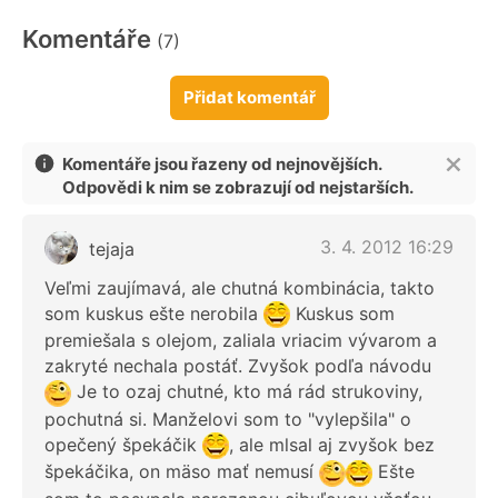
Komentáře
(7)
Přidat komentář
Komentáře jsou řazeny od nejnovějších.
Odpovědi k nim se zobrazují od nejstarších.
3. 4. 2012 16:29
tejaja
Veľmi zaujímavá, ale chutná kombinácia, takto
som kuskus ešte nerobila
Kuskus som
premiešala s olejom, zaliala vriacim vývarom a
zakryté nechala postáť. Zvyšok podľa návodu
Je to ozaj chutné, kto má rád strukoviny,
pochutná si. Manželovi som to "vylepšila" o
opečený špekáčik
, ale mlsal aj zvyšok bez
špekáčika, on mäso mať nemusí
Ešte