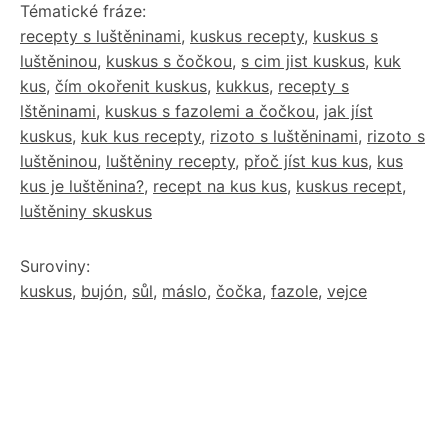
Tématické fráze:
recepty s luštěninami
,
kuskus recepty
,
kuskus s
luštěninou
,
kuskus s čočkou
,
s cim jist kuskus
,
kuk
kus
,
čím okořenit kuskus
,
kukkus
,
recepty s
lštěninami
,
kuskus s fazolemi a čočkou
,
jak jíst
kuskus
,
kuk kus recepty
,
rizoto s luštěninami
,
rizoto s
luštěninou
,
luštěniny recepty
,
přoč jíst kus kus
,
kus
kus je luštěnina?
,
recept na kus kus
,
kuskus recept
,
luštěniny skuskus
Suroviny:
kuskus
,
bujón
,
sůl
,
máslo
,
čočka
,
fazole
,
vejce