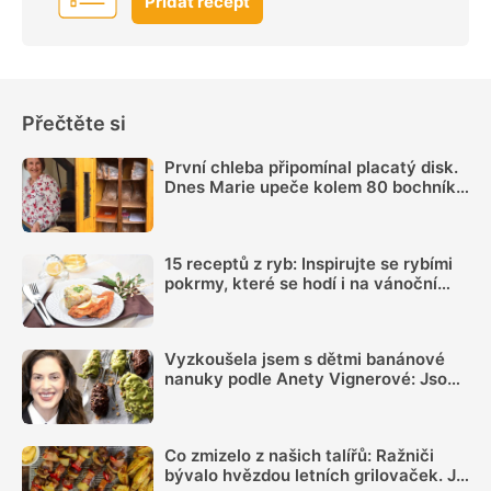
Přidat recept
Přečtěte si
První chleba připomínal placatý disk.
Dnes Marie upeče kolem 80 bochníků
týdně a prodává je ze samoobslužné
skříně
15 receptů z ryb: Inspirujte se rybími
pokrmy, které se hodí i na vánoční
hostinu
Vyzkoušela jsem s dětmi banánové
nanuky podle Anety Vignerové: Jsou
tak dobré, že do konce léta jiné dělat
nebudete
Co zmizelo z našich talířů: Ražniči
bývalo hvězdou letních grilovaček. Je