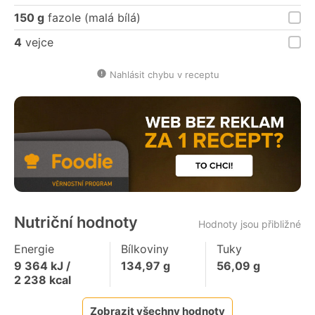
150 g
fazole (malá bílá)
4
vejce
Nahlásit chybu v receptu
Nutriční hodnoty
Hodnoty jsou přibližné
Energie
Bílkoviny
Tuky
9 364
kJ /
134,97
g
56,09
g
2 238
kcal
Zobrazit všechny hodnoty