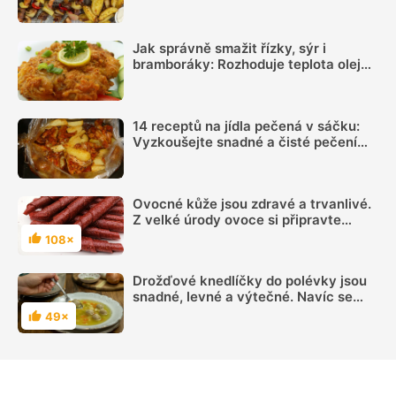
čas si ho opět připomenout
Jak správně smažit řízky, sýr i
bramboráky: Rozhoduje teplota oleje,
suchý povrch a správná velikost porcí
14 receptů na jídla pečená v sáčku:
Vyzkoušejte snadné a čisté pečení
plné chuti
Ovocné kůže jsou zdravé a trvanlivé.
Z velké úrody ovoce si připravte
skvělé mlsání
108×
Hodnocení
Drožďové knedlíčky do polévky jsou
snadné, levné a výtečné. Navíc se
snadno mrazí
49×
Hodnocení