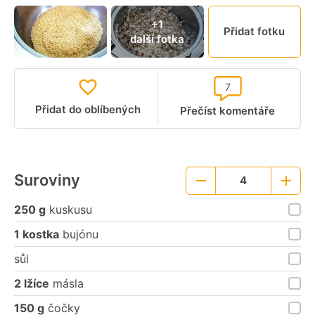
+1
Přidat fotku
další fotka
7
Přidat do oblíbených
Přečíst komentáře
Suroviny
4
Menší
Větší
porce
porce
250 g
kuskusu
1 kostka
bujónu
sůl
2 lžíce
másla
150 g
čočky