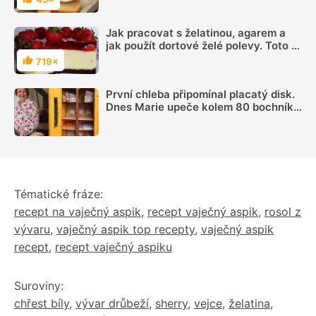
Hodnocení
Jak pracovat s želatinou, agarem a
jak použít dortové želé polevy. Toto je
jednoduchý přehled pro začátečníky
719×
Hodnocení
První chleba připomínal placatý disk.
Dnes Marie upeče kolem 80 bochníků
týdně a prodává je ze samoobslužné
skříně
Tématické fráze:
recept na vaječný aspik
,
recept vaječný aspik
,
rosol z
vývaru
,
vaječný aspik top recepty
,
vaječný aspik
recept
,
recept vaječný aspiku
Suroviny:
chřest bíly
,
vývar drůbeží
,
sherry
,
vejce
,
želatina
,