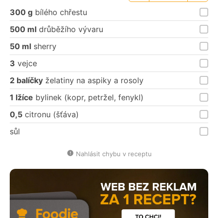
porce
porce
300 g
bílého chřestu
500 ml
drůběžího vývaru
50 ml
sherry
3
vejce
2 balíčky
želatiny na aspiky a rosoly
1 lžíce
bylinek (kopr, petržel, fenykl)
0,5
citronu (šťáva)
sůl
Nahlásit chybu v receptu