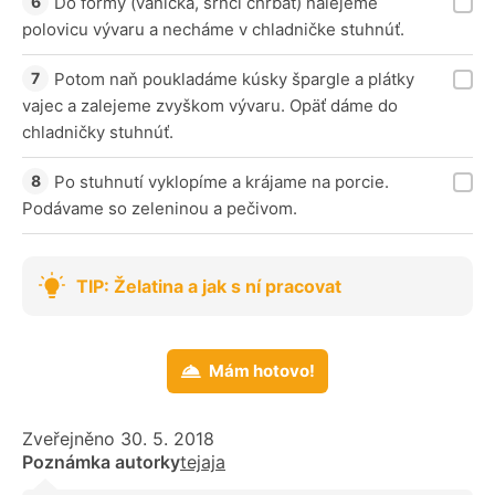
Do formy (vanička, srnčí chrbát) nalejeme
polovicu vývaru a necháme v chladničke stuhnúť.
Potom naň poukladáme kúsky špargle a plátky
vajec a zalejeme zvyškom vývaru. Opäť dáme do
chladničky stuhnúť.
Po stuhnutí vyklopíme a krájame na porcie.
Podávame so zeleninou a pečivom.
TIP: Želatina a jak s ní pracovat
Mám hotovo!
Zveřejněno 30. 5. 2018
Poznámka autorky
tejaja