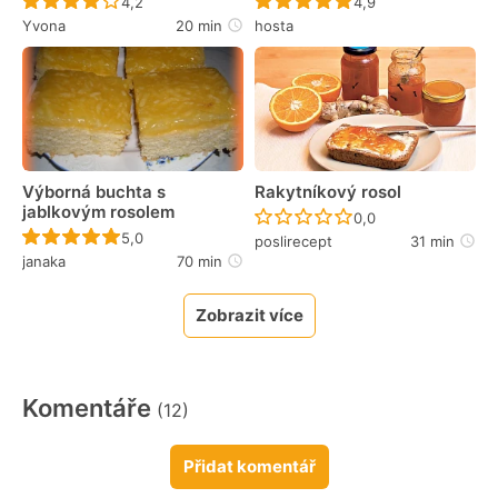
Recept ještě nebyl hodnocen
Recept ještě nebyl 
4,2
4,9
Yvona
20 min
hosta
Výborná buchta s
Rakytníkový rosol
jablkovým rosolem
Recept ještě nebyl 
0,0
Recept ještě nebyl hodnocen
5,0
poslirecept
31 min
janaka
70 min
Zobrazit více
Komentáře
(12)
Přidat komentář