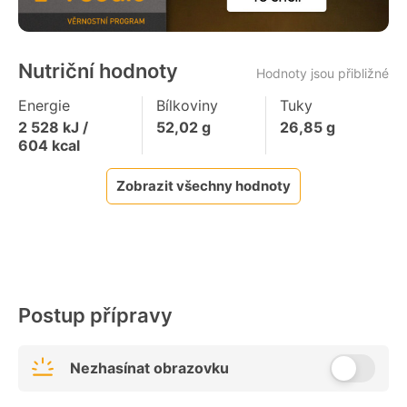
Nutriční hodnoty
Hodnoty jsou přibližné
Energie
Bílkoviny
Tuky
2 528
kJ /
52,02
g
26,85
g
604
kcal
Zobrazit všechny hodnoty
Postup přípravy
Nezhasínat obrazovku