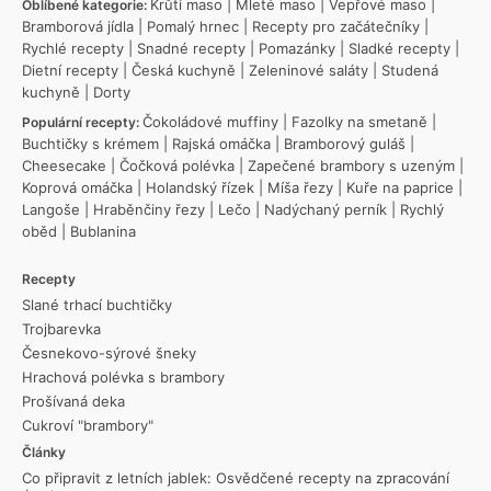
Krůtí maso
|
Mleté maso
|
Vepřové maso
|
Oblíbené kategorie:
Bramborová jídla
|
Pomalý hrnec
|
Recepty pro začátečníky
|
Rychlé recepty
|
Snadné recepty
|
Pomazánky
|
Sladké recepty
|
Dietní recepty
|
Česká kuchyně
|
Zeleninové saláty
|
Studená
kuchyně
|
Dorty
Čokoládové muffiny
|
Fazolky na smetaně
|
Populární recepty:
Buchtičky s krémem
|
Rajská omáčka
|
Bramborový guláš
|
Cheesecake
|
Čočková polévka
|
Zapečené brambory s uzeným
|
Koprová omáčka
|
Holandský řízek
|
Míša řezy
|
Kuře na paprice
|
Langoše
|
Hraběnčiny řezy
|
Lečo
|
Nadýchaný perník
|
Rychlý
oběd
|
Bublanina
Recepty
Slané trhací buchtičky
Trojbarevka
Česnekovo-sýrové šneky
Hrachová polévka s brambory
Prošívaná deka
Cukroví "brambory"
Články
Co připravit z letních jablek: Osvědčené recepty na zpracování