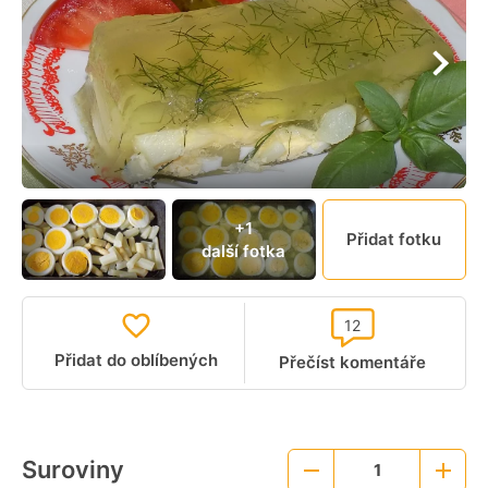
+1
Přidat fotku
další fotka
12
Přidat do oblíbených
Přečíst komentáře
Suroviny
1
Menší
Větší