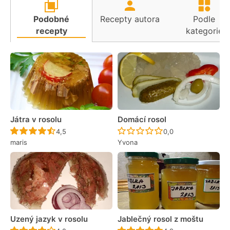
Podobné
Recepty autora
Podle
recepty
kategorie
Játra v rosolu
Domácí rosol
Recept ještě nebyl hodnocen
Recept ještě nebyl 
4,5
0,0
maris
Yvona
Uzený jazyk v rosolu
Jablečný rosol z moštu