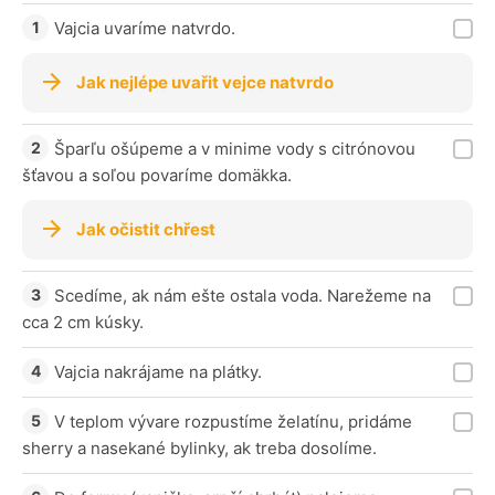
Vajcia uvaríme natvrdo.
Jak nejlépe uvařit vejce natvrdo
Šparľu ošúpeme a v minime vody s citrónovou
šťavou a soľou povaríme domäkka.
Jak očistit chřest
Scedíme, ak nám ešte ostala voda. Narežeme na
cca 2 cm kúsky.
Vajcia nakrájame na plátky.
V teplom vývare rozpustíme želatínu, pridáme
sherry a nasekané bylinky, ak treba dosolíme.