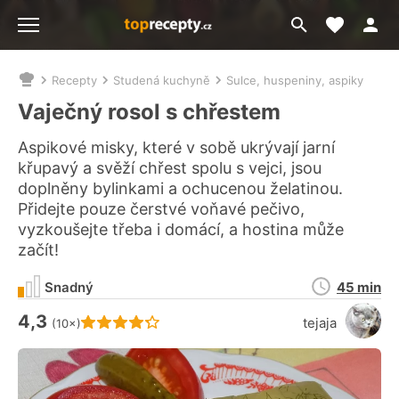
Moje akt
Přejít
Menu
na
vyhledávání
Recepty
Studená kuchyně
Sulce, huspeniny, aspiky
Nacházíte
se
Vaječný rosol s chřestem
zde:
Aspikové misky, které v sobě ukrývají jarní
křupavý a svěží chřest spolu s vejci, jsou
doplněny bylinkami a ochucenou želatinou.
Přidejte pouze čerstvé voňavé pečivo,
vyzkoušejte třeba i domácí, a hostina může
začít!
Doba
Snadný
45 min
přípravy
4,3
Hodnocení receptu je
tejaja
(10×)