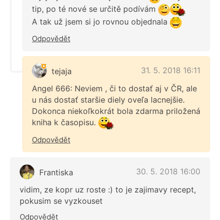
tip, po té nové se určitě podívám
A tak už jsem si jo rovnou objednala
Odpovědět
31. 5. 2018 16:11
tejaja
Angel 666: Neviem , či to dostať aj v ČR, ale
u nás dostať staršie diely oveľa lacnejšie.
Dokonca niekoľkokrát bola zdarma priložená
kniha k časopisu.
Odpovědět
30. 5. 2018 16:00
Frantiska
vidim, ze kopr uz roste :) to je zajimavy recept,
pokusim se vyzkouset
Odpovědět