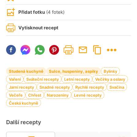
Přidat fotku
(4 fotek)
Vytisknout recept
Studená kuchyně
Sulce, huspeniny, aspiky
Bylinky
Vaření
Sváteční recepty
Letní recepty
Večírky a oslavy
Jarní recepty
Snadné recepty
Rychlé recepty
Svačina
Večeře
Chřest
Narozeniny
Levné recepty
Česká kuchyně
Další recepty