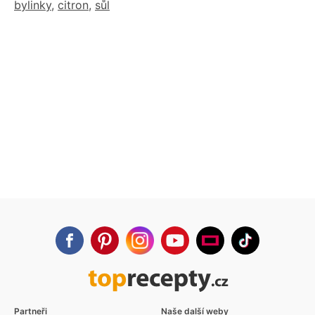
bylinky
,
citron
,
sůl
Partneři
Naše další weby