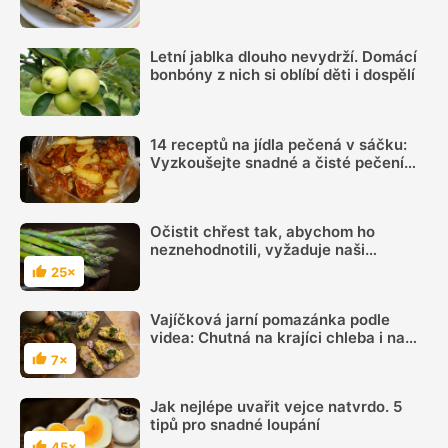
se surovinami
Letní jablka dlouho nevydrží. Domácí
bonbóny z nich si oblíbí děti i dospělí
14 receptů na jídla pečená v sáčku:
Vyzkoušejte snadné a čisté pečení
plné chuti
Očistit chřest tak, abychom ho
neznehodnotili, vyžaduje naši
pozornost
25×
Hodnocení
Vajíčková jarní pomazánka podle
videa: Chutná na krajíci chleba i na
jednohubkách
7×
Hodnocení
Jak nejlépe uvařit vejce natvrdo. 5
tipů pro snadné loupání
45×