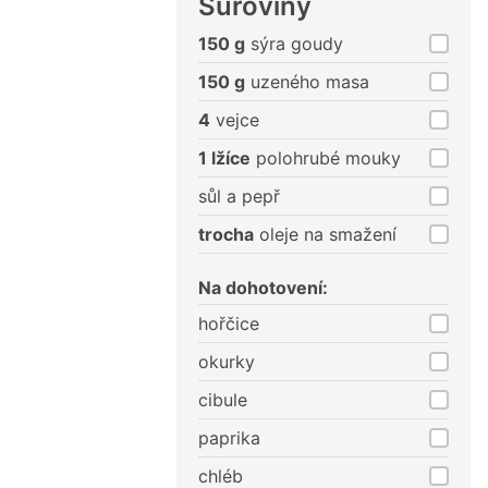
Suroviny
150 g
sýra goudy
150 g
uzeného masa
4
vejce
1 lžíce
polohrubé mouky
sůl a pepř
trocha
oleje na smažení
Na dohotovení:
hořčice
okurky
cibule
paprika
chléb