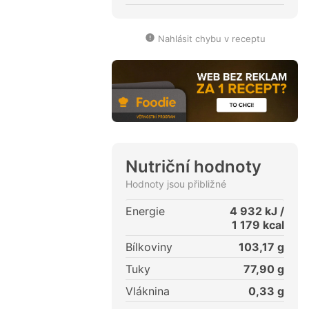
Nahlásit chybu v receptu
Nutriční hodnoty
Hodnoty jsou přibližné
Energie
4 932
kJ /
1 179
kcal
Bílkoviny
103,17
g
Tuky
77,90
g
Vláknina
0,33
g