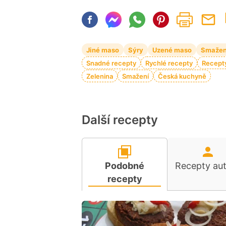
Jiné maso
Sýry
Uzené maso
Smažen
Snadné recepty
Rychlé recepty
Recepty
Zelenina
Smažení
Česká kuchyně
Další recepty
Podobné
Recepty au
recepty