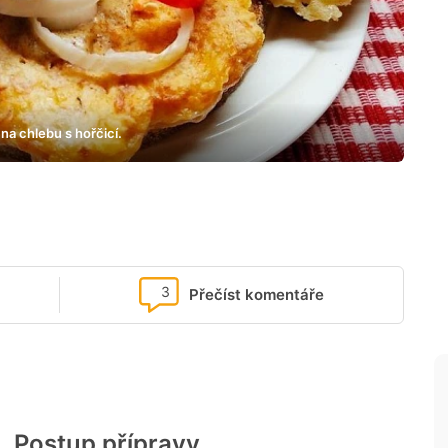
a chlebu s hořčicí.
3
Přečíst komentáře
Postup přípravy