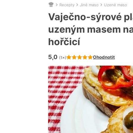
Recepty
Jiné maso
Uzené maso
Nacházíte
se
Vaječno-sýrové pl
zde:
uzeným masem na
hořčicí
5,0
Hodnocení receptu je
Ohodnotit
(1×)