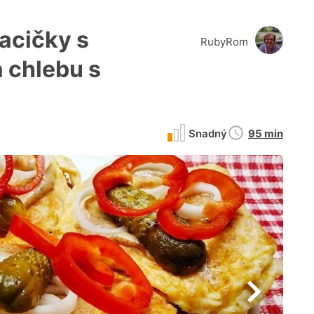
acičky s
RubyRom
 chlebu s
Doba
Snadný
95 min
přípravy