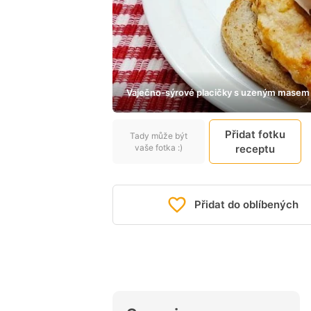
Vaječno-sýrové placičky s uzeným masem n
Přidat fotku
Tady může být
vaše fotka :)
receptu
Přidat do oblíbených