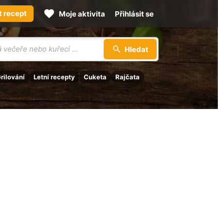
t recept
Moje aktivita
Přihlásit se
Hledat
rilování
Letní recepty
Cuketa
Rajčata