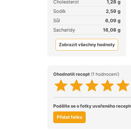
Cholesterol
1,28
g
Sodík
2,59
g
Sůl
6,09
g
Sacharidy
16,08
g
Zobrazit všechny hodnoty
Ohodnotit recept
(1 hodnocení)
Podělte se o fotky uvařeného recept
Přidat fotku