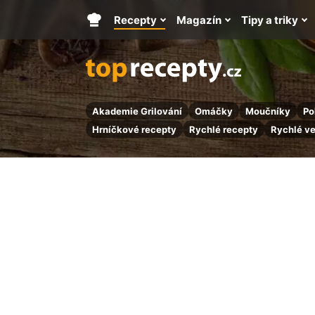
Recepty
Magazín
Tipy a triky
Hlavní
stránka
Akademie Grilování
Omáčky
Moučníky
Po
Hrníčkové recepty
Rychlé recepty
Rychlé v