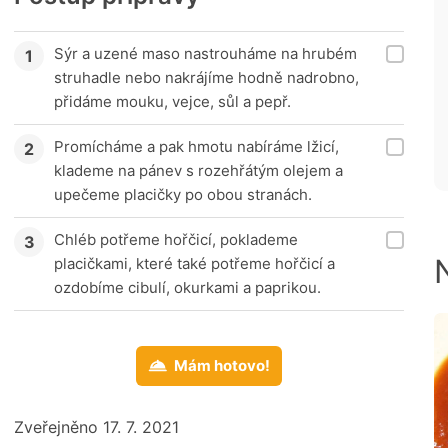
Sýr a uzené maso nastrouháme na hrubém
struhadle nebo nakrájíme hodně nadrobno,
přidáme mouku, vejce, sůl a pepř.
Promícháme a pak hmotu nabíráme lžicí,
klademe na pánev s rozehřátým olejem a
upečeme placičky po obou stranách.
Chléb potřeme hořčicí, poklademe
placičkami, které také potřeme hořčicí a
ozdobíme cibulí, okurkami a paprikou.
Mám hotovo!
Zveřejněno 17. 7. 2021