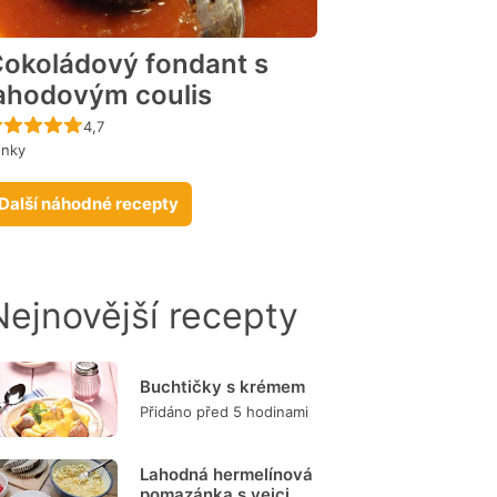
okoládový fondant s
ahodovým coulis
Recept ještě nebyl hodnocen
4,7
enky
Další náhodné recepty
Nejnovější recepty
Buchtičky s krémem
Přidáno před 5 hodinami
Lahodná hermelínová
pomazánka s vejci