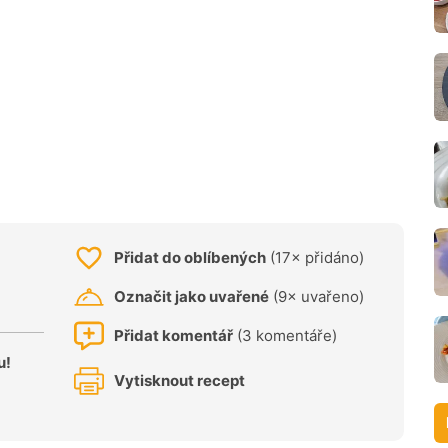
Přidat do oblíbených
(17× přidáno)
Označit jako uvařené
(9× uvařeno)
Přidat komentář
(3 komentáře)
u!
Vytisknout recept