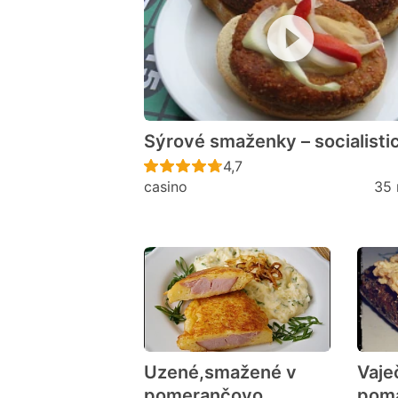
Sýrové smaženky – socialisti
Recept ještě nebyl hodno
4,7
casino
35 
Uzené,smažené v
Vaje
pomerančovo
pom