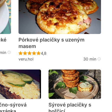
cké
Pórkové placičky s uzeným
masem
cen
min
Recept ještě nebyl hodnocen
4,8
veru.hol
30 min
čno-sýrová
Sýrové placičky s
azánka
hořčicí