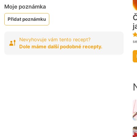
Moje poznámka
Č
Přidat poznámku
j
Nevyhovuje vám tento recept?
s
Dole máme další podobné recepty.