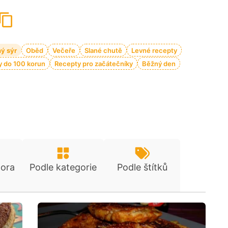
ý sýr
Oběd
Večeře
Slané chutě
Levné recepty
 do 100 korun
Recepty pro začátečníky
Běžný den
tora
Podle kategorie
Podle štítků