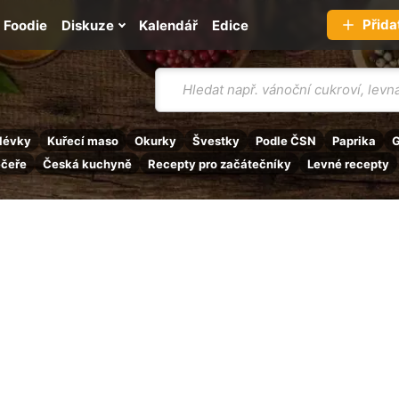
Přida
Foodie
Diskuze
Kalendář
Edice
Vyhledávání
lévky
Kuřecí maso
Okurky
Švestky
Podle ČSN
Paprika
G
ečeře
Česká kuchyně
Recepty pro začátečníky
Levné recepty