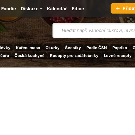
Přida
Foodie
Diskuze
Kalendář
Edice
Vyhledávání
lévky
Kuřecí maso
Okurky
Švestky
Podle ČSN
Paprika
G
ečeře
Česká kuchyně
Recepty pro začátečníky
Levné recepty