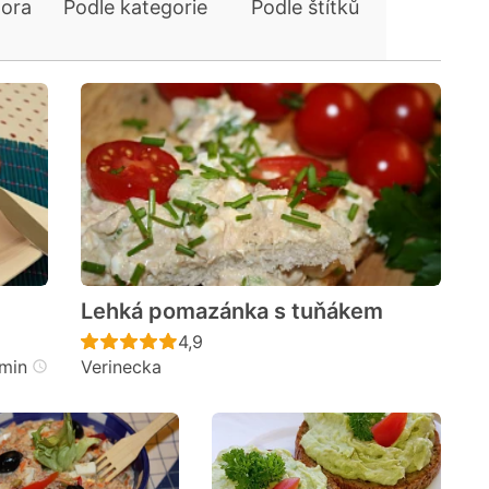
tora
Podle kategorie
Podle štítků
Lehká pomazánka s tuňákem
cen
Recept ještě nebyl hodnocen
4,9
min
Verinecka