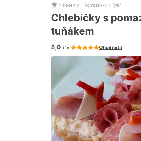
Recepty
Pomazánky
Rybí
Nacházíte
se
Chlebíčky s poma
zde:
tuňákem
5,0
Hodnocení receptu je
Ohodnotit
(2×)