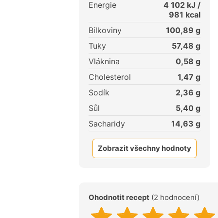
Energie
4 102
kJ /
981
kcal
Bílkoviny
100,89
g
Tuky
57,48
g
Vláknina
0,58
g
Cholesterol
1,47
g
Sodík
2,36
g
Sůl
5,40
g
Sacharidy
14,63
g
Zobrazit všechny hodnoty
Ohodnotit recept
(2 hodnocení)