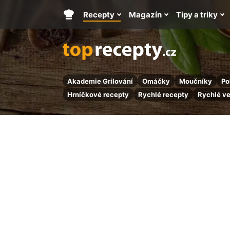
Recepty
Magazín
Tipy a triky
Hlavní
stránka
Akademie Grilování
Omáčky
Moučníky
Po
Hrníčkové recepty
Rychlé recepty
Rychlé v