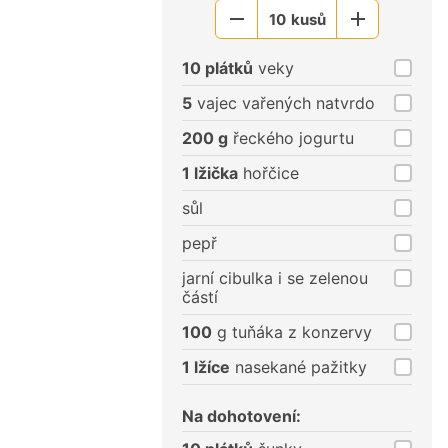
10
kusů
Menší
Větší
porce
porce
10 plátků
veky
5
vajec vařených natvrdo
200 g
řeckého jogurtu
1 lžička
hořčice
sůl
pepř
jarní cibulka i se zelenou
částí
100
g tuňáka z konzervy
1 lžíce
nasekané pažitky
Na dohotovení: