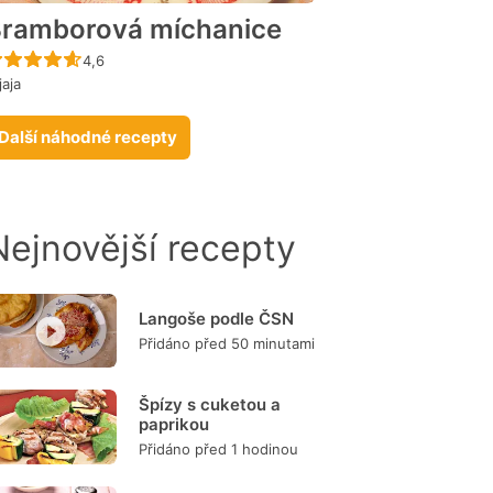
ramborová míchanice
Recept ještě nebyl hodnocen
4,6
jaja
Další náhodné recepty
Nejnovější recepty
Langoše podle ČSN
Přidáno před 50 minutami
Špízy s cuketou a
paprikou
Přidáno před 1 hodinou