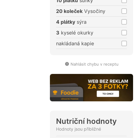
10 plátků
šunky
20 koleček
Vysočiny
4 plátky
sýra
3
kyselé okurky
nakládaná kapie
Nahlásit chybu v receptu
Nutriční hodnoty
Hodnoty jsou přibližné