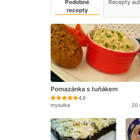
Podobné
Recepty au
recepty
Pomazánka s tuňákem
Recept ještě nebyl hodno
4,9
mysulka
20 