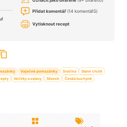
Označit jako uvařené
(9× uvařeno)
Přidat komentář
(14 komentářů)
u!
Vytisknout recept
omazánky
Vaječné pomazánky
Svačina
Slané chutě
cepty
Večírky a oslavy
Silvestr
Česká kuchyně