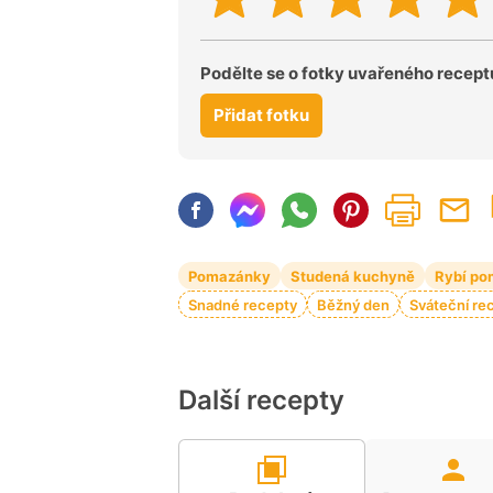
Podělte se o fotky uvařeného recept
Přidat fotku
Pomazánky
Studená kuchyně
Rybí p
Snadné recepty
Běžný den
Sváteční re
Další recepty