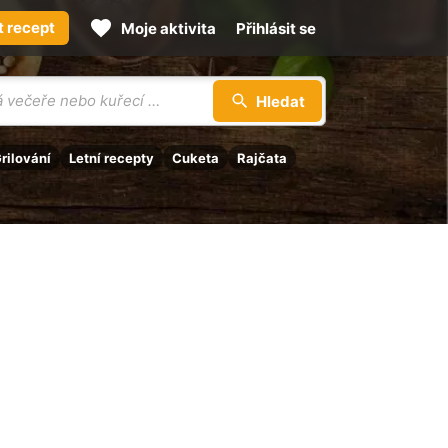
t recept
Moje aktivita
Přihlásit se
Hledat
rilování
Letní recepty
Cuketa
Rajčata