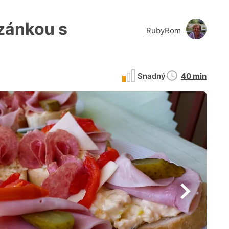
zánkou s
RubyRom
Doba
Snadný
40 min
přípravy