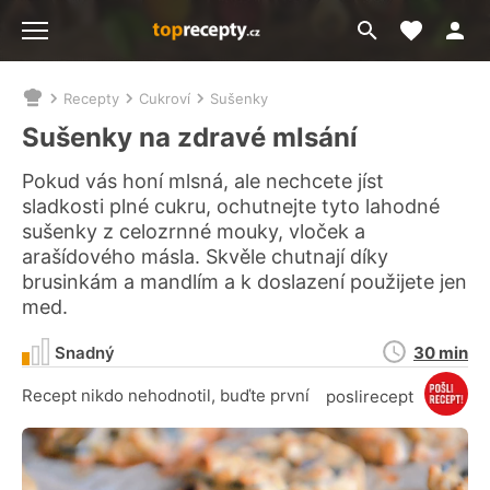
Moje akt
Přejít
Menu
na
vyhledávání
Recepty
Cukroví
Sušenky
Nacházíte
se
Sušenky na zdravé mlsání
zde:
Pokud vás honí mlsná, ale nechcete jíst
sladkosti plné cukru, ochutnejte tyto lahodné
sušenky z celozrnné mouky, vloček a
arašídového másla. Skvěle chutnají díky
brusinkám a mandlím a k doslazení použijete jen
med.
Doba
Snadný
30 min
přípravy
Recept nikdo nehodnotil, buďte první
poslirecept