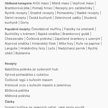
Krůtí maso
|
Mleté maso
|
Vepřové maso
|
Oblíbené kategorie:
Bramborová jídla
|
Pomalý hrnec
|
Recepty pro začátečníky
|
Rychlé recepty
|
Snadné recepty
|
Pomazánky
|
Sladké recepty
|
Dietní recepty
|
Česká kuchyně
|
Zeleninové saláty
|
Studená
kuchyně
|
Dorty
Čokoládové muffiny
|
Fazolky na smetaně
|
Populární recepty:
Buchtičky s krémem
|
Rajská omáčka
|
Bramborový guláš
|
Cheesecake
|
Čočková polévka
|
Zapečené brambory s uzeným
|
Koprová omáčka
|
Holandský řízek
|
Míša řezy
|
Kuře na paprice
|
Langoše
|
Hraběnčiny řezy
|
Lečo
|
Nadýchaný perník
|
Rychlý
oběd
|
Bublanina
Recepty
Babiččina polévka ze sušených hub
Sýrová pomazánka s cuketou
Čočkové ragú s kuřecím masem
Krémové orzo s kuřecím masem a zeleninou
Bůčková paštika
Mléková polévka
Články
Domácí hořčice ze zelených rajčat: Jaké plody použít