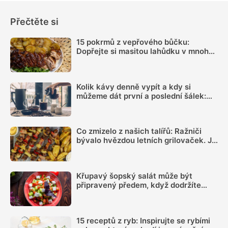
Přečtěte si
15 pokrmů z vepřového bůčku:
Dopřejte si masitou lahůdku v mnoha
podobách
Kolik kávy denně vypít a kdy si
můžeme dát první a poslední šálek:
Načasování je důležité
Co zmizelo z našich talířů: Ražniči
bývalo hvězdou letních grilovaček. Je
čas si ho opět připomenout
Křupavý šopský salát může být
připravený předem, když dodržíte
správný postup
15 receptů z ryb: Inspirujte se rybími