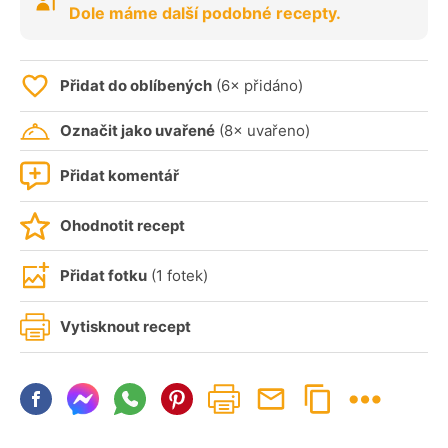
Dole máme další podobné recepty.
Přidat do oblíbených
(6× přidáno)
Označit jako uvařené
(8× uvařeno)
Přidat komentář
Ohodnotit recept
Přidat fotku
(1 fotek)
Vytisknout recept