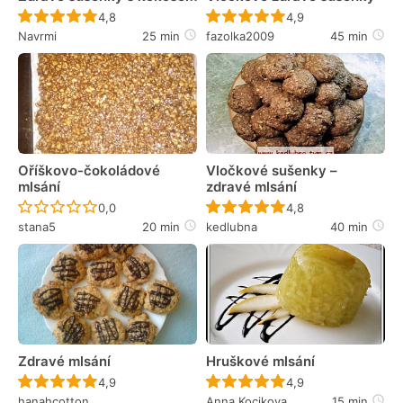
Recept ještě nebyl hodnocen
Recept ještě nebyl 
4,8
4,9
Navrmi
25 min
fazolka2009
45 min
Oříškovo-čokoládové
Vločkové sušenky –
mlsání
zdravé mlsání
Recept ještě nebyl hodnocen
Recept ještě nebyl 
0,0
4,8
stana5
20 min
kedlubna
40 min
Zdravé mlsání
Hruškové mlsání
Recept ještě nebyl hodnocen
Recept ještě nebyl 
4,9
4,9
hanahcotton
Anna Kocikova
15 min