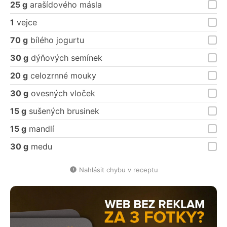
25 g
arašídového másla
1
vejce
70 g
bílého jogurtu
30 g
dýňových semínek
20 g
celozrnné mouky
30 g
ovesných vloček
15 g
sušených brusinek
15 g
mandlí
30 g
medu
Nahlásit chybu v receptu