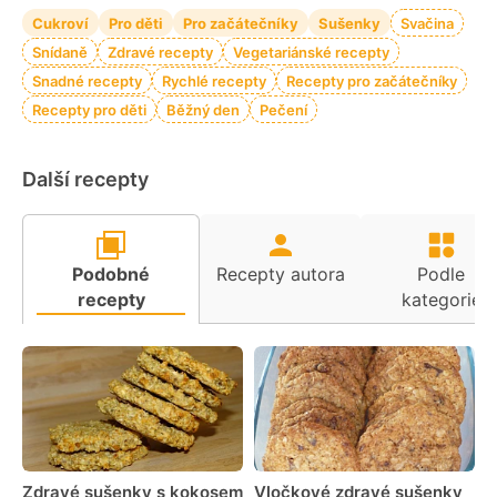
Cukroví
Pro děti
Pro začátečníky
Sušenky
Svačina
Snídaně
Zdravé recepty
Vegetariánské recepty
Snadné recepty
Rychlé recepty
Recepty pro začátečníky
Recepty pro děti
Běžný den
Pečení
Další recepty
Podobné
Recepty autora
Podle
recepty
kategorie
Zdravé sušenky s kokosem
Vločkové zdravé sušenky