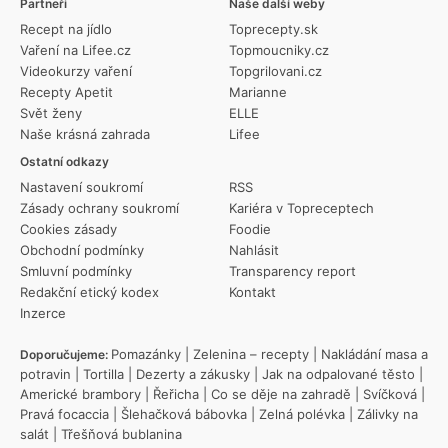
Partneři
Naše další weby
Recept na jídlo
Toprecepty.sk
Vaření na Lifee.cz
Topmoucniky.cz
Videokurzy vaření
Topgrilovani.cz
Recepty Apetit
Marianne
Svět ženy
ELLE
Naše krásná zahrada
Lifee
Ostatní odkazy
Nastavení soukromí
RSS
Zásady ochrany soukromí
Kariéra v Topreceptech
Cookies zásady
Foodie
Obchodní podmínky
Nahlásit
Smluvní podmínky
Transparency report
Redakční etický kodex
Kontakt
Inzerce
Pomazánky
|
Zelenina – recepty
|
Nakládání masa a
Doporučujeme:
potravin
|
Tortilla
|
Dezerty a zákusky
|
Jak na odpalované těsto
|
Americké brambory
|
Řeřicha
|
Co se děje na zahradě
|
Svíčková
|
Pravá focaccia
|
Šlehačková bábovka
|
Zelná polévka
|
Zálivky na
salát
|
Třešňová bublanina