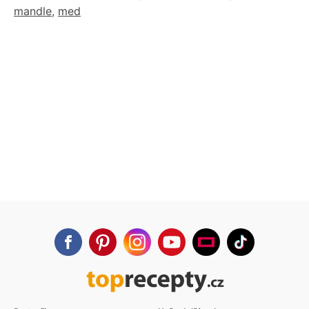
mandle
,
med