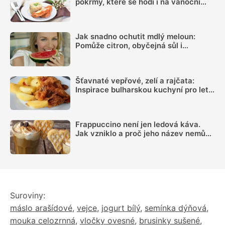
pokrmy, které se hodí i na vánoční
hostinu
Jak snadno ochutit mdlý meloun:
Pomůže citron, obyčejná sůl i
kombinace několika dalších surovin
Šťavnaté vepřové, zelí a rajčata:
Inspirace bulharskou kuchyní pro letní
oběd z jednoho pekáčku
Frappuccino není jen ledová káva.
Jak vzniklo a proč jeho název nemůže
používat každá kavárna
Suroviny:
máslo arašídové
,
vejce
,
jogurt bílý
,
semínka dýňová
,
mouka celozrnná
,
vločky ovesné
,
brusinky sušené
,