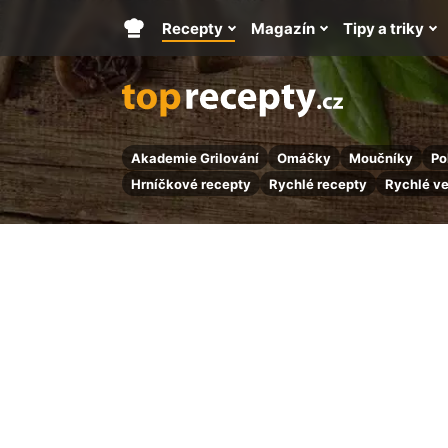
Recepty
Magazín
Tipy a triky
Hlavní
stránka
Akademie Grilování
Omáčky
Moučníky
Po
Hrníčkové recepty
Rychlé recepty
Rychlé v