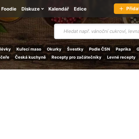
Přida
Foodie
Diskuze
Kalendář
Edice
Vyhledávání
lévky
Kuřecí maso
Okurky
Švestky
Podle ČSN
Paprika
G
ečeře
Česká kuchyně
Recepty pro začátečníky
Levné recepty