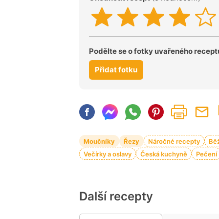
Podělte se o fotky uvařeného recept
Přidat fotku
Moučníky
Řezy
Náročné recepty
Bě
Večírky a oslavy
Česká kuchyně
Pečení
Další recepty