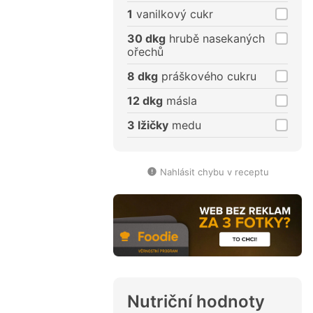
1
vanilkový cukr
30 dkg
hrubě nasekaných
ořechů
8 dkg
práškového cukru
12 dkg
másla
3 lžičky
medu
Nahlásit chybu v receptu
Nutriční hodnoty