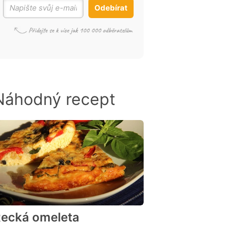
Odebírat
Náhodný recept
ecká omeleta