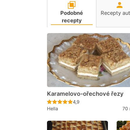
Podobné
Recepty au
recepty
Karamelovo-ořechové řezy
Recept ještě nebyl hodno
4,9
Hella
70 