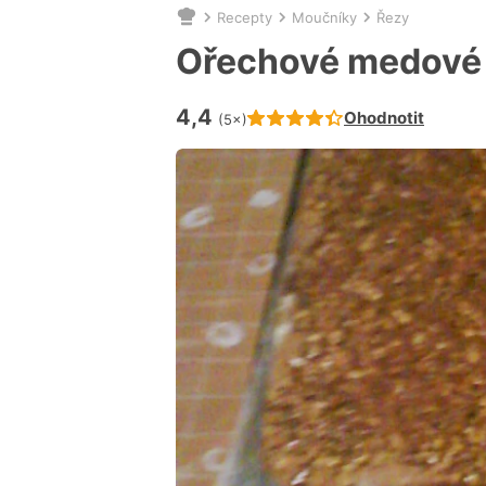
Recepty
Moučníky
Řezy
Nacházíte
se
Ořechové medové 
zde:
4,4
Hodnocení receptu je
Ohodnotit
(5×)