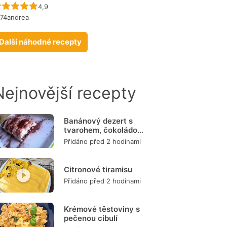
Recept ještě nebyl hodnocen
4,9
974andrea
Další náhodné recepty
Nejnovější recepty
Banánový dezert s
tvarohem, čokoládou
a burizony
Přidáno před 2 hodinami
Citronové tiramisu
Přidáno před 2 hodinami
Krémové těstoviny s
pečenou cibulí