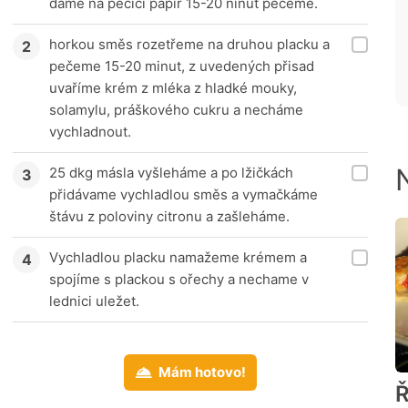
dame na pečicí papír 15-20 ninut pečeme.
horkou směs rozetřeme na druhou placku a
pečeme 15-20 minut, z uvedených přisad
uvaříme krém z mléka z hladké mouky,
solamylu, práškového cukru a necháme
vychladnout.
25 dkg másla vyšleháme a po lžičkách
přidávame vychladlou směs a vymačkáme
štávu z poloviny citronu a zašleháme.
Vychladlou placku namažeme krémem a
spojíme s plackou s ořechy a nechame v
lednici uležet.
Mám hotovo!
Ř