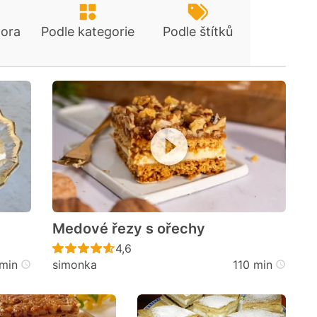
tora
Podle kategorie
Podle štítků
Medové řezy s ořechy
cen
Recept ještě nebyl hodnocen
4,6
min
simonka
110 min