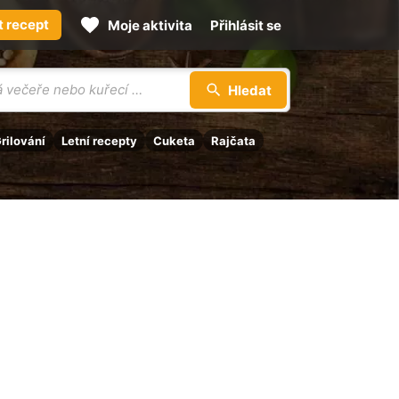
t recept
Moje aktivita
Přihlásit se
Hledat
rilování
Letní recepty
Cuketa
Rajčata