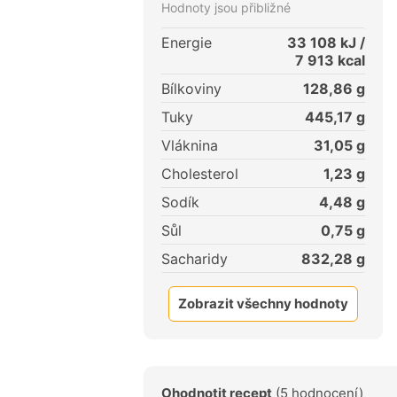
Hodnoty jsou přibližné
Energie
33 108
kJ /
7 913
kcal
Bílkoviny
128,86
g
Tuky
445,17
g
Vláknina
31,05
g
Cholesterol
1,23
g
Sodík
4,48
g
Sůl
0,75
g
Sacharidy
832,28
g
Zobrazit všechny hodnoty
Ohodnotit recept
(5 hodnocení)