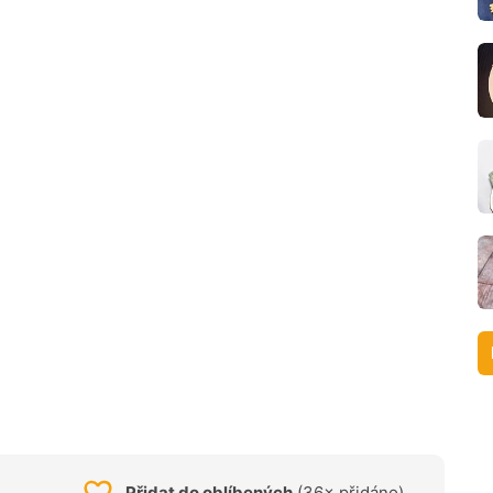
Přidat do oblíbených
(36× přidáno)