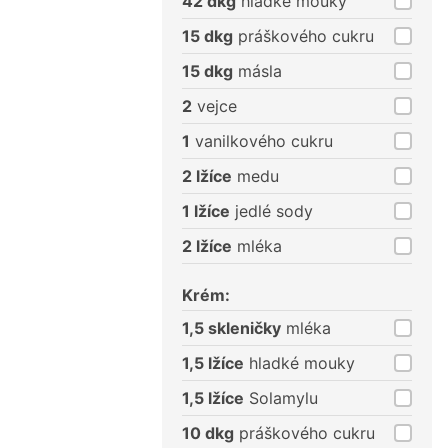
42 dkg
hladké mouky
15 dkg
práškového cukru
15 dkg
másla
2
vejce
1
vanilkového cukru
2 lžíce
medu
1 lžíce
jedlé sody
2 lžíce
mléka
Krém:
1,5 skleničky
mléka
1,5 lžíce
hladké mouky
1,5 lžíce
Solamylu
10 dkg
práškového cukru