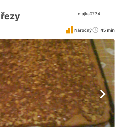
řezy
majka0734
Doba
Náročný
45 min
přípravy