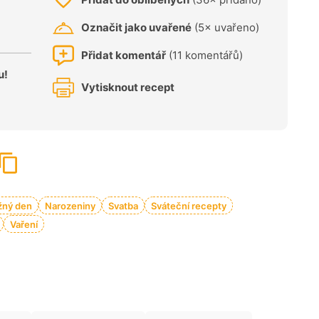
Označit jako uvařené
(5× uvařeno)
Přidat komentář
(11 komentářů)
u!
Vytisknout recept
žný den
Narozeniny
Svatba
Sváteční recepty
Vaření