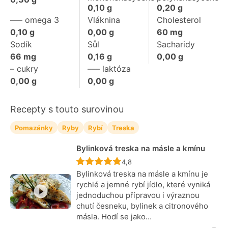
0,10
g
0,20
g
––– omega 3
Vláknina
Cholesterol
0,10
g
0,00
g
60
mg
Sodík
Sůl
Sacharidy
66
mg
0,16
g
0,00
g
– cukry
––– laktóza
0,00
g
0,00
g
Recepty s touto surovinou
Pomazánky
Ryby
Rybí
Treska
Bylinková treska na másle a kmínu
Recept ještě nebyl hodnocen
4,8
Bylinková treska na másle a kmínu je
rychlé a jemné rybí jídlo, které vyniká
jednoduchou přípravou i výraznou
chutí česneku, bylinek a citronového
másla. Hodí se jako…