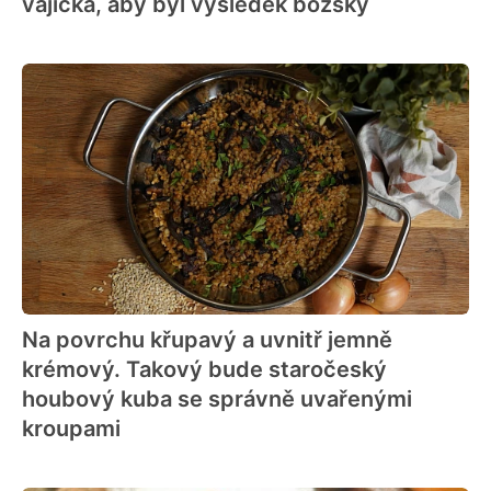
vajíčka, aby byl výsledek božský
Na povrchu křupavý a uvnitř jemně
krémový. Takový bude staročeský
houbový kuba se správně uvařenými
kroupami