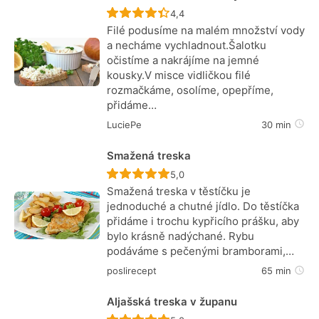
Recept ještě nebyl hodnocen
4,4
Filé podusíme na malém množství vody
a necháme vychladnout.Šalotku
očistíme a nakrájíme na jemné
kousky.V misce vidličkou filé
rozmačkáme, osolíme, opepříme,
přidáme…
LuciePe
30 min
Smažená treska
Recept ještě nebyl hodnocen
5,0
Smažená treska v těstíčku je
jednoduché a chutné jídlo. Do těstíčka
přidáme i trochu kypřicího prášku, aby
bylo krásně nadýchané. Rybu
podáváme s pečenými bramborami,…
poslirecept
65 min
Aljašská treska v županu