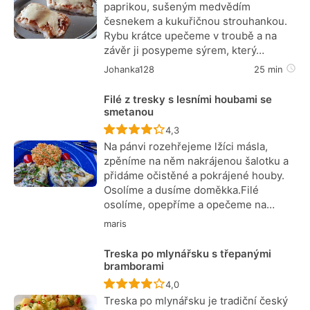
paprikou, sušeným medvědím
česnekem a kukuřičnou strouhankou.
Rybu krátce upečeme v troubě a na
závěr ji posypeme sýrem, který…
Johanka128
25 min
Filé z tresky s lesními houbami se
smetanou
Recept ještě nebyl hodnocen
4,3
Na pánvi rozehřejeme lžíci másla,
zpěníme na něm nakrájenou šalotku a
přidáme očistěné a pokrájené houby.
Osolíme a dusíme doměkka.Filé
osolíme, opepříme a opečeme na…
maris
Treska po mlynářsku s třepanými
bramborami
Recept ještě nebyl hodnocen
4,0
Treska po mlynářsku je tradiční český