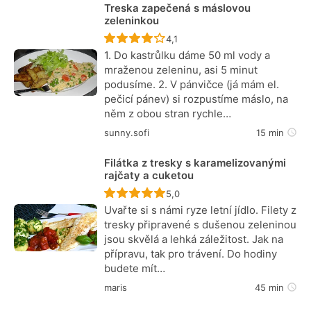
Treska zapečená s máslovou
zeleninkou
Recept ještě nebyl hodnocen
4,1
1. Do kastrůlku dáme 50 ml vody a
mraženou zeleninu, asi 5 minut
podusíme. 2. V pánvičce (já mám el.
pečicí pánev) si rozpustíme máslo, na
něm z obou stran rychle…
sunny.sofi
15 min
Filátka z tresky s karamelizovanými
rajčaty a cuketou
Recept ještě nebyl hodnocen
5,0
Uvařte si s námi ryze letní jídlo. Filety z
tresky připravené s dušenou zeleninou
jsou skvělá a lehká záležitost. Jak na
přípravu, tak pro trávení. Do hodiny
budete mít…
maris
45 min