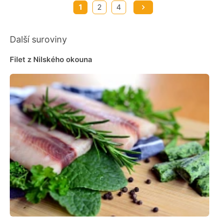
1
2
4
Další suroviny
Filet z Nilského okouna