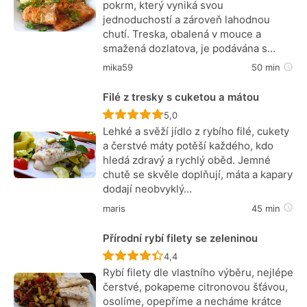
pokrm, který vyniká svou
jednoduchostí a zároveň lahodnou
chutí. Treska, obalená v mouce a
smažená dozlatova, je podávána s…
mika59
50 min
Filé z tresky s cuketou a mátou
Recept ještě nebyl hodnocen
5,0
Lehké a svěží jídlo z rybího filé, cukety
a čerstvé máty potěší každého, kdo
hledá zdravý a rychlý oběd. Jemné
chutě se skvěle doplňují, máta a kapary
dodají neobvyklý…
maris
45 min
Přírodní rybí filety se zeleninou
Recept ještě nebyl hodnocen
4,4
Rybí filety dle vlastního výběru, nejlépe
čerstvé, pokapeme citronovou šťávou,
osolíme, opepříme a necháme krátce