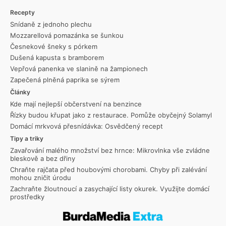
Recepty
Snídaně z jednoho plechu
Mozzarellová pomazánka se šunkou
Česnekové šneky s pórkem
Dušená kapusta s bramborem
Vepřová panenka ve slanině na žampionech
Zapečená plněná paprika se sýrem
Články
Kde mají nejlepší občerstvení na benzince
Řízky budou křupat jako z restaurace. Pomůže obyčejný Solamyl
Domácí mrkvová přesnídávka: Osvědčený recept
Tipy a triky
Zavařování malého množství bez hrnce: Mikrovlnka vše zvládne
bleskově a bez dřiny
Chraňte rajčata před houbovými chorobami. Chyby při zalévání
mohou zničit úrodu
Zachraňte žloutnoucí a zasychající listy okurek. Využijte domácí
prostředky