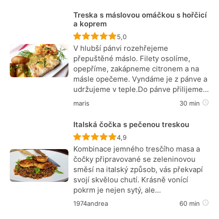
Treska s máslovou omáčkou s hořčicí
a koprem
Recept ještě nebyl hodnocen
5,0
V hlubší pánvi rozehřejeme
přepuštěné máslo. Filety osolíme,
opepříme, zakápneme citronem a na
másle opečeme. Vyndáme je z pánve a
udržujeme v teple.Do pánve přilijeme…
maris
30 min
Italská čočka s pečenou treskou
Recept ještě nebyl hodnocen
4,9
Kombinace jemného tresčího masa a
čočky připravované se zeleninovou
směsí na italský způsob, vás překvapí
svojí skvělou chutí. Krásně vonící
pokrm je nejen sytý, ale…
1974andrea
60 min