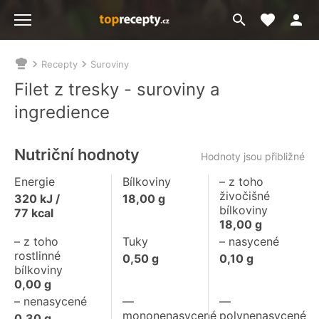
Moje akt
Přejít
Menu
na
vyhledávání
Recepty
Suroviny
Nacházíte
se
Filet z tresky - suroviny a
zde:
ingredience
Nutriční hodnoty
Hodnoty jsou přibližné
Energie
Bílkoviny
– z toho
živočišné
320
kJ /
18,00
g
bílkoviny
77
kcal
18,00
g
– z toho
Tuky
– nasycené
rostlinné
0,50
g
0,10
g
bílkoviny
0,00
g
– nenasycené
––
––
mononenasycené
polynenasycené
0,30
g