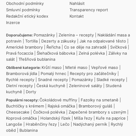
Obchodní podmínky
Nahlásit
Smluvní podmínky
Transparency report
Redakční etický kodex
Kontakt
Inzerce
Pomazánky
|
Zelenina – recepty
|
Nakládání masa a
Doporučujeme:
potravin
|
Tortilla
|
Dezerty a zákusky
|
Jak na odpalované těsto
|
Americké brambory
|
Řeřicha
|
Co se děje na zahradě
|
Svíčková
|
Pravá focaccia
|
Šlehačková bábovka
|
Zelná polévka
|
Zálivky na
salát
|
Třešňová bublanina
Krůtí maso
|
Mleté maso
|
Vepřové maso
|
Oblíbené kategorie:
Bramborová jídla
|
Pomalý hrnec
|
Recepty pro začátečníky
|
Rychlé recepty
|
Snadné recepty
|
Pomazánky
|
Sladké recepty
|
Dietní recepty
|
Česká kuchyně
|
Zeleninové saláty
|
Studená
kuchyně
|
Dorty
Čokoládové muffiny
|
Fazolky na smetaně
|
Populární recepty:
Buchtičky s krémem
|
Rajská omáčka
|
Bramborový guláš
|
Cheesecake
|
Čočková polévka
|
Zapečené brambory s uzeným
|
Koprová omáčka
|
Holandský řízek
|
Míša řezy
|
Kuře na paprice
|
Langoše
|
Hraběnčiny řezy
|
Lečo
|
Nadýchaný perník
|
Rychlý
oběd
|
Bublanina