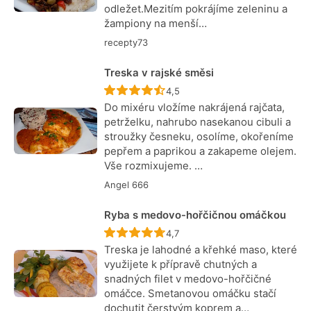
odležet.Mezitím pokrájíme zeleninu a
žampiony na menší…
recepty73
Treska v rajské směsi
Recept ještě nebyl hodnocen
4,5
Do mixéru vložíme nakrájená rajčata,
petrželku, nahrubo nasekanou cibuli a
stroužky česneku, osolíme, okořeníme
pepřem a paprikou a zakapeme olejem.
Vše rozmixujeme. …
Angel 666
Ryba s medovo-hořčičnou omáčkou
Recept ještě nebyl hodnocen
4,7
Treska je lahodné a křehké maso, které
využijete k přípravě chutných a
snadných filet v medovo-hořčičné
omáčce. Smetanovou omáčku stačí
dochutit čerstvým koprem a…