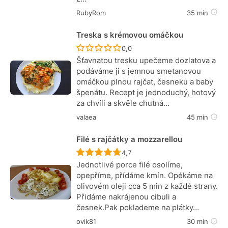
RubyRom
35 min
Treska s krémovou omáčkou
Recept ještě nebyl hodnocen
0,0
Šťavnatou tresku upečeme dozlatova a
podáváme ji s jemnou smetanovou
omáčkou plnou rajčat, česneku a baby
špenátu. Recept je jednoduchý, hotový
za chvíli a skvěle chutná…
valaea
45 min
Filé s rajčátky a mozzarellou
Recept ještě nebyl hodnocen
4,7
Jednotlivé porce filé osolíme,
opepříme, přídáme kmín. Opékáme na
olivovém oleji cca 5 min z každé strany.
Přidáme nakrájenou cibuli a
česnek.Pak poklademe na plátky…
ovik81
30 min