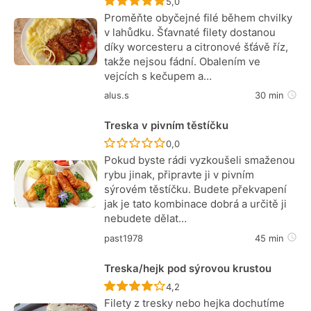
Recept ještě nebyl hodnocen
5,0
Proměňte obyčejné filé během chvilky
v lahůdku. Šťavnaté filety dostanou
díky worcesteru a citronové šťávě říz,
takže nejsou fádní. Obalením ve
vejcích s kečupem a…
alus.s
30 min
Treska v pivním těstíčku
Recept ještě nebyl hodnocen
0,0
Pokud byste rádi vyzkoušeli smaženou
rybu jinak, připravte ji v pivním
sýrovém těstíčku. Budete překvapení
jak je tato kombinace dobrá a určitě ji
nebudete dělat…
past1978
45 min
Treska/hejk pod sýrovou krustou
Recept ještě nebyl hodnocen
4,2
Filety z tresky nebo hejka dochutíme