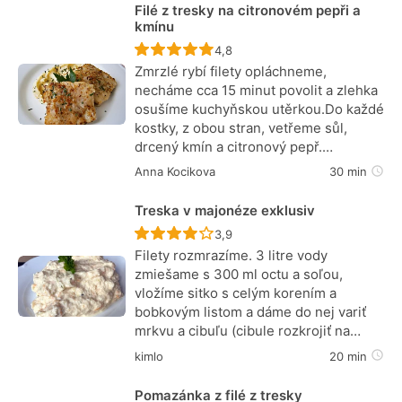
Filé z tresky na citronovém pepři a
kmínu
Recept ještě nebyl hodnocen
4,8
Zmrzlé rybí filety opláchneme,
necháme cca 15 minut povolit a zlehka
osušíme kuchyňskou utěrkou.Do každé
kostky, z obou stran, vetřeme sůl,
drcený kmín a citronový pepř.…
Anna Kocikova
30 min
Treska v majonéze exklusiv
Recept ještě nebyl hodnocen
3,9
Filety rozmrazíme. 3 litre vody
zmiešame s 300 ml octu a soľou,
vložíme sitko s celým korením a
bobkovým listom a dáme do nej variť
mrkvu a cibuľu (cibule rozkrojiť na…
kimlo
20 min
Pomazánka z filé z tresky