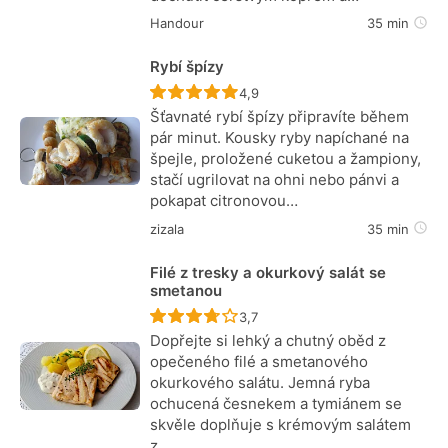
Handour
35 min
Rybí špízy
Recept ještě nebyl hodnocen
4,9
Šťavnaté rybí špízy připravíte během
pár minut. Kousky ryby napíchané na
špejle, proložené cuketou a žampiony,
stačí ugrilovat na ohni nebo pánvi a
pokapat citronovou…
zizala
35 min
Filé z tresky a okurkový salát se
smetanou
Recept ještě nebyl hodnocen
3,7
Dopřejte si lehký a chutný oběd z
opečeného filé a smetanového
okurkového salátu. Jemná ryba
ochucená česnekem a tymiánem se
skvěle doplňuje s krémovým salátem
z…