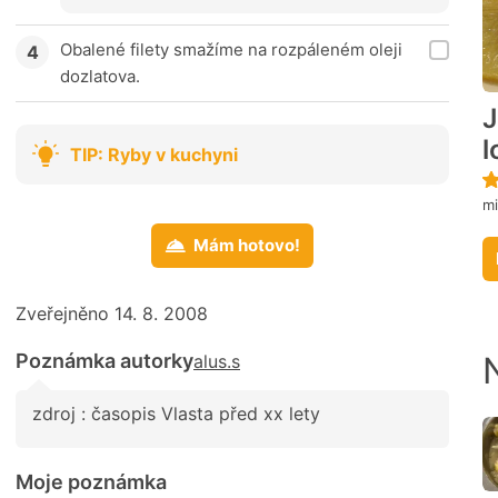
Obalené filety smažíme na rozpáleném oleji
dozlatova.
J
l
TIP: Ryby v kuchyni
m
Mám hotovo!
Zveřejněno 14. 8. 2008
Poznámka autorky
alus.s
zdroj : časopis Vlasta před xx lety
Moje poznámka