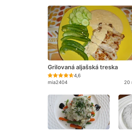
Grilovaná aljašská treska
Recept ještě nebyl hodno
4,6
mia2404
20 