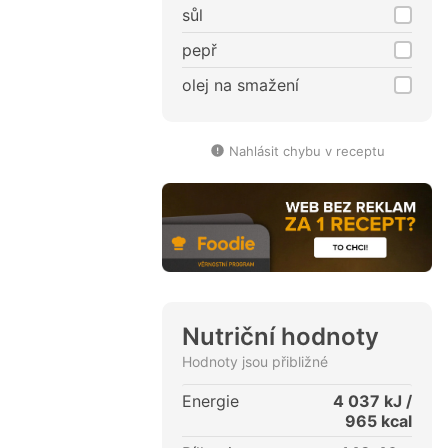
sůl
pepř
olej na smažení
Nahlásit chybu v receptu
Nutriční hodnoty
Hodnoty jsou přibližné
Energie
4 037
kJ /
965
kcal