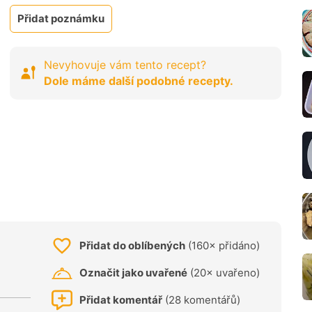
Přidat poznámku
Nevyhovuje vám tento recept?
Dole máme další podobné recepty.
Přidat do oblíbených
(160× přidáno)
Označit jako uvařené
(20× uvařeno)
Přidat komentář
(28 komentářů)