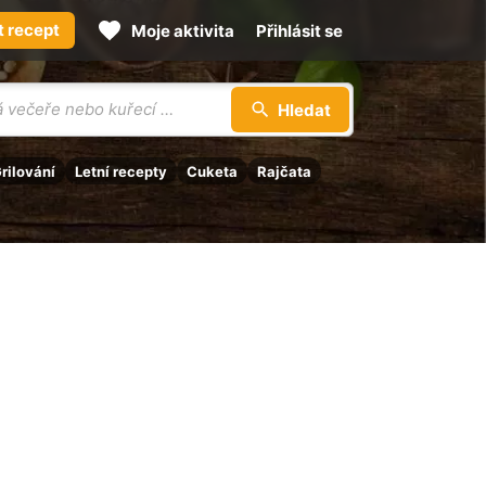
t recept
Moje aktivita
Přihlásit se
Hledat
rilování
Letní recepty
Cuketa
Rajčata