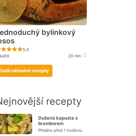
ednoduchý bylinkový
osos
Recept ještě nebyl hodnocen
5,0
ika59
20 min
Další náhodné recepty
Nejnovější recepty
Dušená kapusta s
bramborem
Přidáno před 1 hodinou