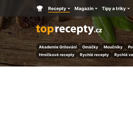
Recepty
Magazín
Tipy a triky
Hlavní
stránka
Akademie Grilování
Omáčky
Moučníky
Po
Hrníčkové recepty
Rychlé recepty
Rychlé v