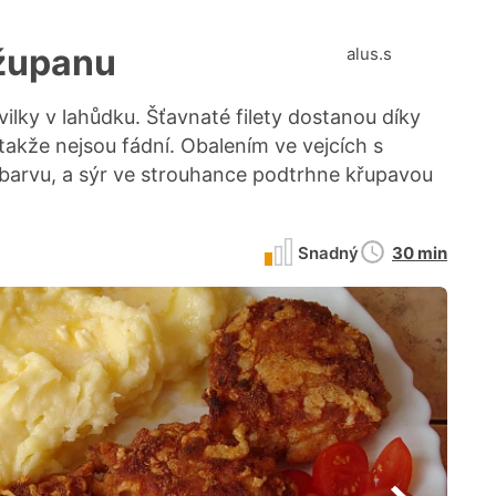
 županu
alus.s
lky v lahůdku. Šťavnaté filety dostanou díky
 takže nejsou fádní. Obalením ve vejcích s
 barvu, a sýr ve strouhance podtrhne křupavou
Doba
Snadný
30 min
přípravy