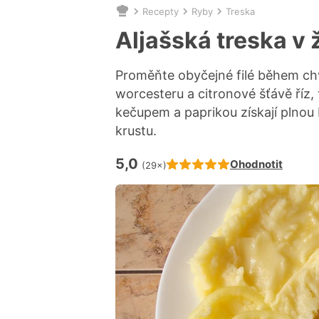
Recepty
Ryby
Treska
Nacházíte
se
Aljašská treska v
zde:
Proměňte obyčejné filé během chvi
worcesteru a citronové šťávě říz,
kečupem a paprikou získají plnou
krustu.
5,0
Hodnocení receptu je
Ohodnotit
(29×)