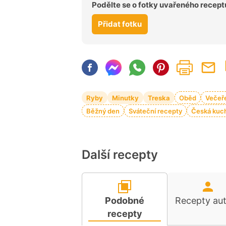
Podělte se o fotky uvařeného recept
Přidat fotku
Ryby
Minutky
Treska
Oběd
Večeř
Běžný den
Sváteční recepty
Česká kuc
Další recepty
Podobné
Recepty au
recepty