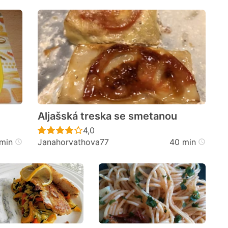
Aljašská treska se smetanou
cen
Recept ještě nebyl hodnocen
4,0
min
Janahorvathova77
40 min