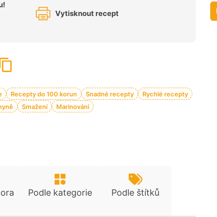
u!
Vytisknout recept
e
Recepty do 100 korun
Snadné recepty
Rychlé recepty
hyně
Smažení
Marinování
tora
Podle kategorie
Podle štítků