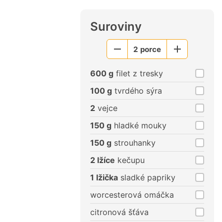
Suroviny
2
porce
Menší
Větší
porce
porce
600 g
filet z tresky
100 g
tvrdého sýra
2
vejce
150 g
hladké mouky
150 g
strouhanky
2 lžíce
kečupu
1 lžička
sladké papriky
worcesterová omáčka
citronová šťáva