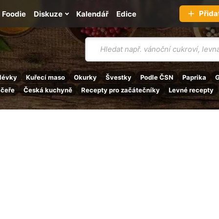
Přida
Foodie
Diskuze
Kalendář
Edice
Vyhledávání
lévky
Kuřecí maso
Okurky
Švestky
Podle ČSN
Paprika
G
ečeře
Česká kuchyně
Recepty pro začátečníky
Levné recepty