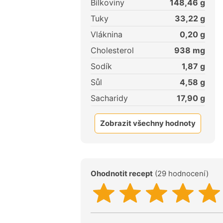
Bílkoviny
148,46
g
Tuky
33,22
g
Vláknina
0,20
g
Cholesterol
938
mg
Sodík
1,87
g
Sůl
4,58
g
Sacharidy
17,90
g
Zobrazit všechny hodnoty
Ohodnotit recept
(29 hodnocení)