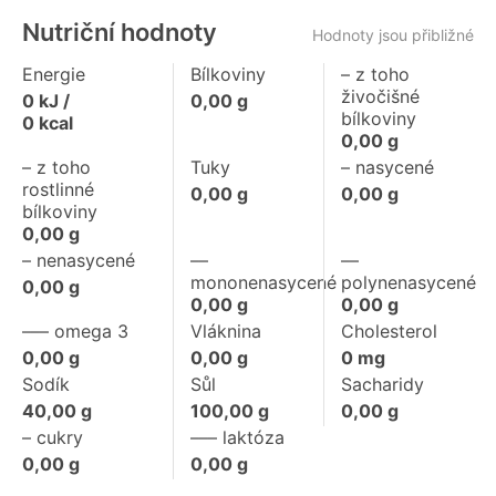
Nutriční hodnoty
Hodnoty jsou přibližné
Energie
Bílkoviny
– z toho
živočišné
0
kJ /
0,00
g
bílkoviny
0
kcal
0,00
g
– z toho
Tuky
– nasycené
rostlinné
0,00
g
0,00
g
bílkoviny
0,00
g
– nenasycené
––
––
mononenasycené
polynenasycené
0,00
g
0,00
g
0,00
g
––– omega 3
Vláknina
Cholesterol
0,00
g
0,00
g
0
mg
Sodík
Sůl
Sacharidy
40,00
g
100,00
g
0,00
g
– cukry
––– laktóza
0,00
g
0,00
g