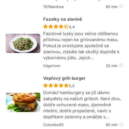
1974andrea
60 min
Fazolky na slanině
Recept ještě nebyl hodnocen
4,4
Fazolové lusky jsou velice oblíbenou
přílohou nejen ke grilovanému masu.
Pokud je orestujete společně se
slaninou, získáte tak skvělý doplněk k
výbornému jídlu. Jejich…
hilgertom
20 min
Vepřový grill-burger
Recept ještě nebyl hodnocen
5,0
Domácí hamburgery se již dávno
zabydlely na našich grilech. Není divu,
dobře ochucené maso, zjemněné
mletím, dobře propečené, navíc s
doplňkem zeleniny a omáček v…
Colombo65
60 min