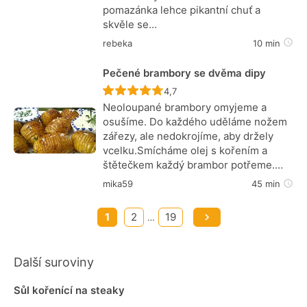
pomazánka lehce pikantní chuť a
skvěle se…
rebeka
10 min
Pečené brambory se dvěma dipy
Recept ještě nebyl hodnocen
4,7
Neoloupané brambory omyjeme a
osušíme. Do každého uděláme nožem
zářezy, ale nedokrojíme, aby držely
vcelku.Smícháme olej s kořením a
štětečkem každý brambor potřeme.…
mika59
45 min
1
2
19
…
Další suroviny
Sůl kořenící na steaky