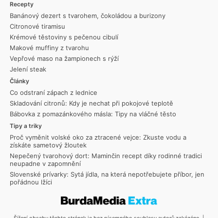
Recepty
Banánový dezert s tvarohem, čokoládou a burizony
Citronové tiramisu
Krémové těstoviny s pečenou cibulí
Makové muffiny z tvarohu
Vepřové maso na žampionech s rýží
Jelení steak
Články
Co odstraní zápach z lednice
Skladování citronů: Kdy je nechat při pokojové teplotě
Bábovka z pomazánkového másla: Tipy na vláčné těsto
Tipy a triky
Proč vyměnit volské oko za ztracené vejce: Zkuste vodu a
získáte sametový žloutek
Nepečený tvarohový dort: Maminčin recept díky rodinné tradici
neupadne v zapomnění
Slovenské prívarky: Sytá jídla, na která nepotřebujete příbor, jen
pořádnou lžíci
Šíření obsahu těchto stránek je bez písemného souhlasu autorů zakázáno. |