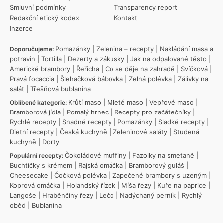
Smluvní podmínky
Transparency report
Redakční etický kodex
Kontakt
Inzerce
Pomazánky
|
Zelenina – recepty
|
Nakládání masa a
Doporučujeme:
potravin
|
Tortilla
|
Dezerty a zákusky
|
Jak na odpalované těsto
|
Americké brambory
|
Řeřicha
|
Co se děje na zahradě
|
Svíčková
|
Pravá focaccia
|
Šlehačková bábovka
|
Zelná polévka
|
Zálivky na
salát
|
Třešňová bublanina
Krůtí maso
|
Mleté maso
|
Vepřové maso
|
Oblíbené kategorie:
Bramborová jídla
|
Pomalý hrnec
|
Recepty pro začátečníky
|
Rychlé recepty
|
Snadné recepty
|
Pomazánky
|
Sladké recepty
|
Dietní recepty
|
Česká kuchyně
|
Zeleninové saláty
|
Studená
kuchyně
|
Dorty
Čokoládové muffiny
|
Fazolky na smetaně
|
Populární recepty:
Buchtičky s krémem
|
Rajská omáčka
|
Bramborový guláš
|
Cheesecake
|
Čočková polévka
|
Zapečené brambory s uzeným
|
Koprová omáčka
|
Holandský řízek
|
Míša řezy
|
Kuře na paprice
|
Langoše
|
Hraběnčiny řezy
|
Lečo
|
Nadýchaný perník
|
Rychlý
oběd
|
Bublanina