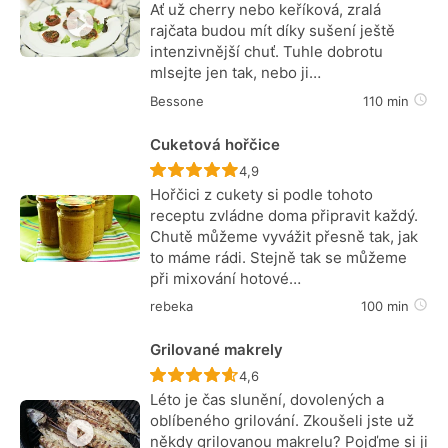
Ať už cherry nebo keříková, zralá
rajčata budou mít díky sušení ještě
intenzivnější chuť. Tuhle dobrotu
mlsejte jen tak, nebo ji…
Bessone
110 min
Cuketová hořčice
Recept ještě nebyl hodnocen
4,9
Hořčici z cukety si podle tohoto
receptu zvládne doma připravit každý.
Chutě můžeme vyvážit přesně tak, jak
to máme rádi. Stejně tak se můžeme
při mixování hotové…
rebeka
100 min
Grilované makrely
Recept ještě nebyl hodnocen
4,6
Léto je čas slunění, dovolených a
oblíbeného grilování. Zkoušeli jste už
někdy grilovanou makrelu? Pojďme si ji