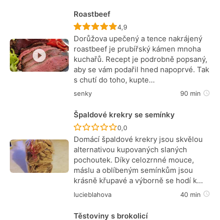
Roastbeef
Recept ještě nebyl hodnocen
4,9
Dorůžova upečený a tence nakrájený
roastbeef je prubířský kámen mnoha
kuchařů. Recept je podrobně popsaný,
aby se vám podařil hned napoprvé. Tak
s chutí do toho, kupte…
senky
90 min
Špaldové krekry se semínky
Recept ještě nebyl hodnocen
0,0
Domácí špaldové krekry jsou skvělou
alternativou kupovaných slaných
pochoutek. Díky celozrnné mouce,
máslu a oblíbeným semínkům jsou
krásně křupavé a výborně se hodí k…
lucieblahova
40 min
Těstoviny s brokolicí