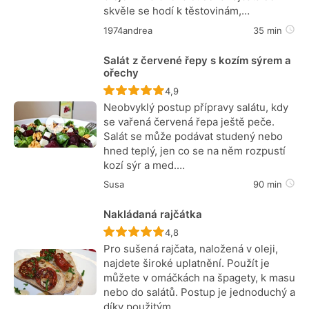
skvěle se hodí k těstovinám,…
1974andrea
35 min
Salát z červené řepy s kozím sýrem a
ořechy
Recept ještě nebyl hodnocen
4,9
Neobvyklý postup přípravy salátu, kdy
se vařená červená řepa ještě peče.
Salát se může podávat studený nebo
hned teplý, jen co se na něm rozpustí
kozí sýr a med.…
Susa
90 min
Nakládaná rajčátka
Recept ještě nebyl hodnocen
4,8
Pro sušená rajčata, naložená v oleji,
najdete široké uplatnění. Použít je
můžete v omáčkách na špagety, k masu
nebo do salátů. Postup je jednoduchý a
díky použitým…