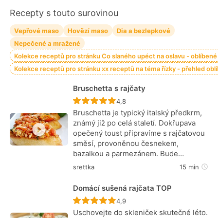
Recepty s touto surovinou
Vepřové maso
Hovězí maso
Dia a bezlepkové
Nepečené a mražené
Kolekce receptů pro stránku Co slaného upéct na oslavu - oblíbené
Kolekce receptů pro stránku xx receptů na téma řízky - přehled ob
Bruschetta s rajčaty
Recept ještě nebyl hodnocen
4,8
Bruschetta je typický italský předkrm,
známý již po celá staletí. Dokřupava
opečený toust připravíme s rajčatovou
směsí, provoněnou česnekem,
bazalkou a parmezánem. Bude…
srettka
15 min
Domácí sušená rajčata TOP
Recept ještě nebyl hodnocen
4,9
Uschovejte do skleniček skutečné léto.