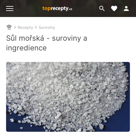
Moje akt
Přejít
Menu
na
vyhledávání
Recepty
Suroviny
Nacházíte
se
Sůl mořská - suroviny a
zde:
ingredience