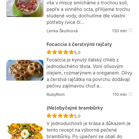
vše v misce smícháme s trochou soli,
pepře a vinného octa, přilijeme trochu
studené vody, dochutíme dle vlastní
potřeby (více či…
Lenka Škulinová
130 min
Focaccia s čerstvými rajčaty
Recept ještě nebyl hodnocen
5,0
Focaccia je kynutý italský chléb z
jednoduchého těsta. Voní olivovým
olejem, rozmarýnem a oreganem. Olivy
a čerstvá rajčátka na povrchu dodávají
pečivu zajímavou chuť a…
RubyRom
110 min
(Ne)obyčejné brambůrky
Recept ještě nebyl hodnocen
5,0
V jednoduchosti je krása a důkazem je
tento recept na výborné pečené
brambůrky. Po upečení se obalí do