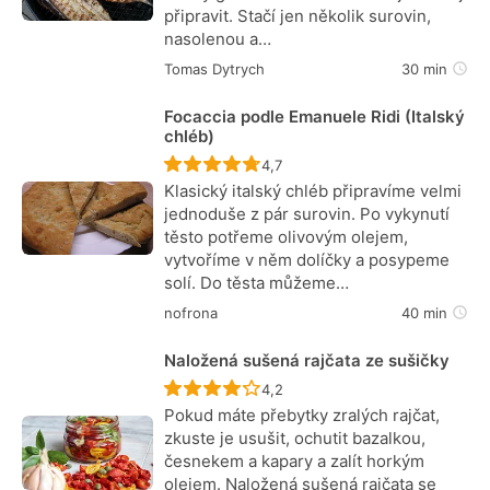
připravit. Stačí jen několik surovin,
nasolenou a…
Tomas Dytrych
30 min
Focaccia podle Emanuele Ridi (Italský
chléb)
Recept ještě nebyl hodnocen
4,7
Klasický italský chléb připravíme velmi
jednoduše z pár surovin. Po vykynutí
těsto potřeme olivovým olejem,
vytvoříme v něm dolíčky a posypeme
solí. Do těsta můžeme…
nofrona
40 min
Naložená sušená rajčata ze sušičky
Recept ještě nebyl hodnocen
4,2
Pokud máte přebytky zralých rajčat,
zkuste je usušit, ochutit bazalkou,
česnekem a kapary a zalít horkým
olejem. Naložená sušená rajčata se