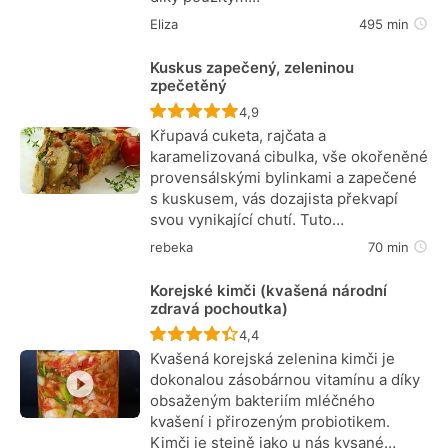
Eliza
495 min
Kuskus zapečený, zeleninou
zpečetěný
Recept ještě nebyl hodnocen
4,9
Křupavá cuketa, rajčata a
karamelizovaná cibulka, vše okořeněné
provensálskými bylinkami a zapečené
s kuskusem, vás dozajista překvapí
svou vynikající chutí. Tuto…
rebeka
70 min
Korejské kimči (kvašená národní
zdravá pochoutka)
Recept ještě nebyl hodnocen
4,4
Kvašená korejská zelenina kimči je
dokonalou zásobárnou vitamínu a díky
obsaženým bakteriím mléčného
kvašení i přirozeným probiotikem.
Kimči je stejně jako u nás kysané…