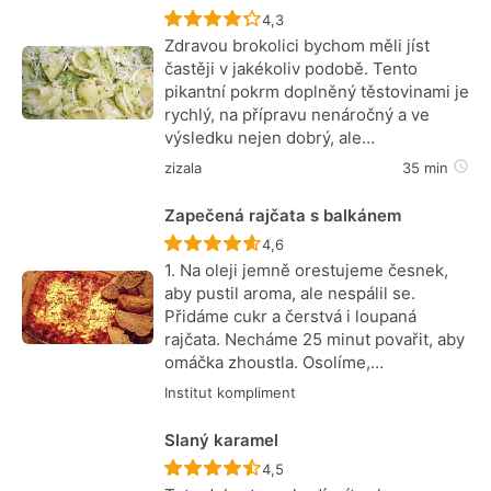
Recept ještě nebyl hodnocen
4,3
Zdravou brokolici bychom měli jíst
častěji v jakékoliv podobě. Tento
pikantní pokrm doplněný těstovinami je
rychlý, na přípravu nenáročný a ve
výsledku nejen dobrý, ale…
zizala
35 min
Zapečená rajčata s balkánem
Recept ještě nebyl hodnocen
4,6
1. Na oleji jemně orestujeme česnek,
aby pustil aroma, ale nespálil se.
Přidáme cukr a čerstvá i loupaná
rajčata. Necháme 25 minut povařit, aby
omáčka zhoustla. Osolíme,…
Institut kompliment
Slaný karamel
Recept ještě nebyl hodnocen
4,5