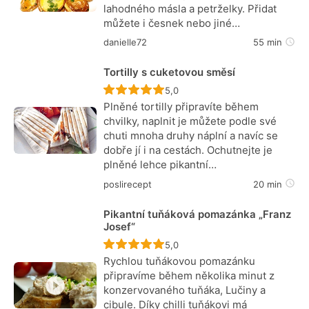
lahodného másla a petrželky. Přidat
můžete i česnek nebo jiné…
danielle72
55 min
Tortilly s cuketovou směsí
Recept ještě nebyl hodnocen
5,0
Plněné tortilly připravíte během
chvilky, naplnit je můžete podle své
chuti mnoha druhy náplní a navíc se
dobře jí i na cestách. Ochutnejte je
plněné lehce pikantní…
poslirecept
20 min
Pikantní tuňáková pomazánka „Franz
Josef“
Recept ještě nebyl hodnocen
5,0
Rychlou tuňákovou pomazánku
připravíme během několika minut z
konzervovaného tuňáka, Lučiny a
cibule. Díky chilli tuňákovi má