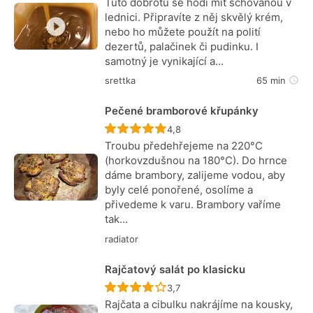
Tuto dobrotu se hodí mít schovanou v
lednici. Připravíte z něj skvělý krém,
nebo ho můžete použít na polití
dezertů, palačinek či pudinku. I
samotný je vynikající a…
srettka
65 min
Pečené bramborové křupánky
Recept ještě nebyl hodnocen
4,8
Troubu předehřejeme na 220°C
(horkovzdušnou na 180°C). Do hrnce
dáme brambory, zalijeme vodou, aby
byly celé ponořené, osolíme a
přivedeme k varu. Brambory vaříme
tak…
radiator
Rajčatový salát po klasicku
Recept ještě nebyl hodnocen
3,7
Rajčata a cibulku nakrájíme na kousky,