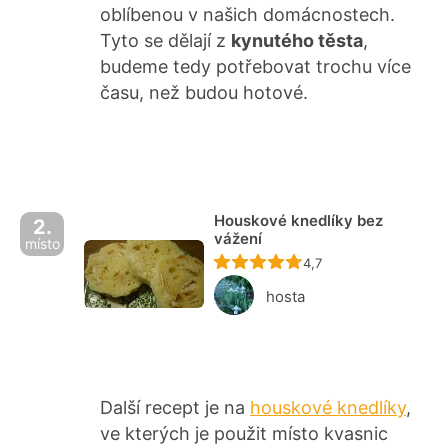
oblíbenou v našich domácnostech.
Tyto se dělají z
kynutého těsta
,
budeme tedy potřebovat trochu více
času, než budou hotové.
Houskové knedlíky bez
2.
vážení
místo
Recept ještě nebyl ho
4,7
hosta
Další recept je na
houskové knedlíky
,
ve kterých je použit místo kvasnic