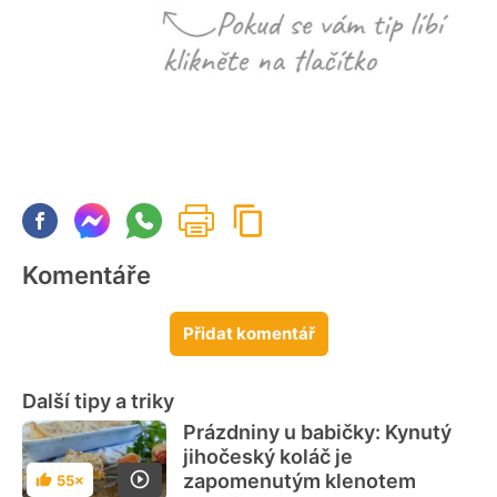
Komentáře
Přidat komentář
Další tipy a triky
Prázdniny u babičky: Kynutý
jihočeský koláč je
zapomenutým klenotem
55×
Hodnocení