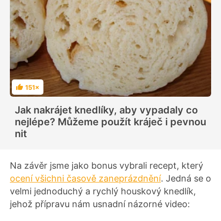
151×
H
o
d
Jak nakrájet knedlíky, aby vypadaly co
n
o
nejlépe? Můžeme použít kráječ i pevnou
c
e
nit
n
í
Na závěr jsme jako bonus vybrali recept, který
ocení všichni časově zaneprázdnění
. Jedná se o
velmi jednoduchý a rychlý houskový knedlík,
jehož přípravu nám usnadní názorné video: