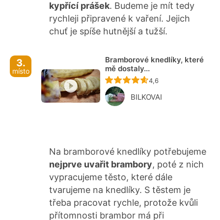
kypřící prášek
. Budeme je mít tedy
rychleji připravené k vaření. Jejich
chuť je spíše hutnější a tužší.
Bramborové knedlíky, které
3.
mě dostaly...
místo
Recept ještě nebyl ho
4,6
BILKOVAI
Na bramborové knedlíky potřebujeme
nejprve uvařit brambory
, poté z nich
vypracujeme těsto, které dále
tvarujeme na knedlíky. S těstem je
třeba pracovat rychle, protože kvůli
přítomnosti brambor má při