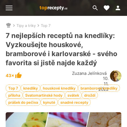
Moje akt
Přejít
Menu
na
vyhledávání
Tipy a triky
Top 7
Nacházíte
se
7 nejlepších receptů na knedlíky:
zde:
Vyzkoušejte houskové,
bramborové i karlovarské - svého
favorita si jistě najde každý
Zuzana Jelínková
43×
10.
11.
Top 7
knedlíky
houskové knedlíky
bramborové knedlíky
2022
příloha
Svatomartinské hody
svátek
droždí
prášek do pečiva
kynuté
snadné recepty