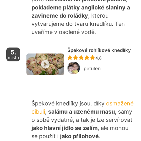
poklademe plátky anglické slaniny a
zavineme do roládky
, kterou
vytvarujeme do tvaru knedlíku. Ten
uvaříme v osolené vodě.
Špekové rohlíkové knedlíky
5.
místo
Recept ještě nebyl ho
4,8
petulen
Špekové knedlíky jsou, díky
osmažené
cibuli
,
salámu a uzenému masu,
samy
o sobě vydatné, a tak je lze servírovat
jako hlavní jídlo se zelím
, ale mohou
se použít i
jako přílohové
.