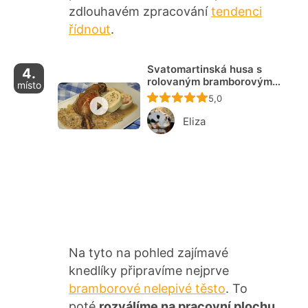
zdlouhavém zpracování
tendenci
řídnout
.
Svatomartinská husa s
4.
rolovaným bramborovým
místo
knedlíkem a jablečným zelím
Recept ještě nebyl ho
5,0
Eliza
Na tyto na pohled zajímavé
knedlíky připravíme nejprve
bramborové nelepivé těsto
. To
poté
rozválíme na pracovní plochu
,