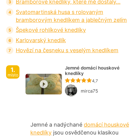
Bramborové knedlíky, které mě dostaly...
Svatomartinská husa s rolovaným
bramborovým knedlíkem a jablečným zelím
Špekové rohlíkové knedlíky
Karlovarský knedlík
Hovězí na česneku s veselým knedlíkem
Jemné domácí houskové
1.
knedlíky
místo
Recept ještě nebyl ho
4,7
mirca75
Jemné a nadýchané
domácí houskové
knedlíky
jsou osvědčenou klasikou