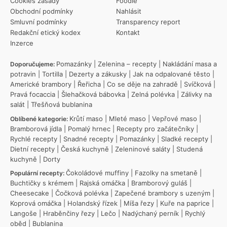
Cookies zásady
Foodie
Obchodní podmínky
Nahlásit
Smluvní podmínky
Transparency report
Redakční etický kodex
Kontakt
Inzerce
Pomazánky
|
Zelenina – recepty
|
Nakládání masa a
Doporučujeme:
potravin
|
Tortilla
|
Dezerty a zákusky
|
Jak na odpalované těsto
|
Americké brambory
|
Řeřicha
|
Co se děje na zahradě
|
Svíčková
|
Pravá focaccia
|
Šlehačková bábovka
|
Zelná polévka
|
Zálivky na
salát
|
Třešňová bublanina
Krůtí maso
|
Mleté maso
|
Vepřové maso
|
Oblíbené kategorie:
Bramborová jídla
|
Pomalý hrnec
|
Recepty pro začátečníky
|
Rychlé recepty
|
Snadné recepty
|
Pomazánky
|
Sladké recepty
|
Dietní recepty
|
Česká kuchyně
|
Zeleninové saláty
|
Studená
kuchyně
|
Dorty
Čokoládové muffiny
|
Fazolky na smetaně
|
Populární recepty:
Buchtičky s krémem
|
Rajská omáčka
|
Bramborový guláš
|
Cheesecake
|
Čočková polévka
|
Zapečené brambory s uzeným
|
Koprová omáčka
|
Holandský řízek
|
Míša řezy
|
Kuře na paprice
|
Langoše
|
Hraběnčiny řezy
|
Lečo
|
Nadýchaný perník
|
Rychlý
oběd
|
Bublanina