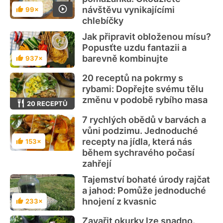
návštěvu vynikajícími
99×
Hodnocení
chlebíčky
Jak připravit obloženou mísu?
Popusťte uzdu fantazii a
barevně kombinujte
937×
Hodnocení
20 receptů na pokrmy s
rybami: Dopřejte svému tělu
změnu v podobě rybího masa
20 RECEPTŮ
7 rychlých obědů v barvách a
vůni podzimu. Jednoduché
recepty na jídla, která nás
153×
Hodnocení
během sychravého počasí
zahřejí
Tajemství bohaté úrody rajčat
a jahod: Pomůže jednoduché
hnojení z kvasnic
233×
Hodnocení
Zavařit okurky lze snadno.