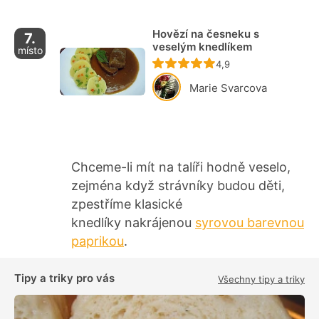
Hovězí na česneku s
7.
veselým knedlíkem
místo
Recept ještě nebyl ho
4,9
Marie Svarcova
Chceme-li mít na talíři hodně veselo,
zejména když strávníky budou děti,
zpestříme klasické
knedlíky nakrájenou
syrovou barevnou
paprikou
.
Tipy a triky pro vás
Všechny tipy a triky