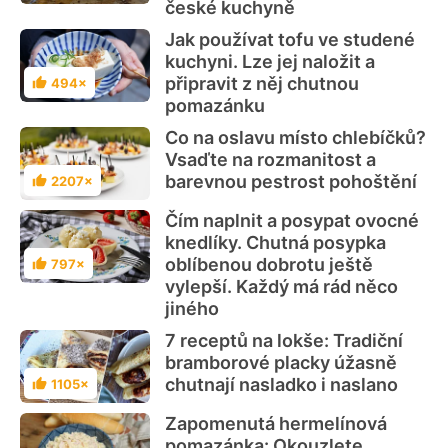
české kuchyně
Jak používat tofu ve studené
kuchyni. Lze jej naložit a
připravit z něj chutnou
494×
Hodnocení
pomazánku
Co na oslavu místo chlebíčků?
Vsaďte na rozmanitost a
barevnou pestrost pohoštění
2207×
Hodnocení
Čím naplnit a posypat ovocné
knedlíky. Chutná posypka
oblíbenou dobrotu ještě
797×
Hodnocení
vylepší. Každý má rád něco
jiného
7 receptů na lokše: Tradiční
bramborové placky úžasně
chutnají nasladko i naslano
1105×
Hodnocení
Zapomenutá hermelínová
pomazánka: Okouzlete