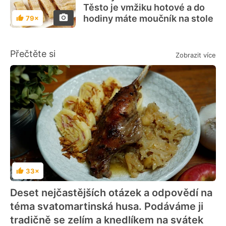
Těsto je vmžiku hotové a do
hodiny máte moučník na stole
79×
Hodnocení
Přečtěte si
Zobrazit více
33×
Hodnocení
Deset nejčastějších otázek a odpovědí na
téma svatomartinská husa. Podáváme ji
tradičně se zelím a knedlíkem na svátek