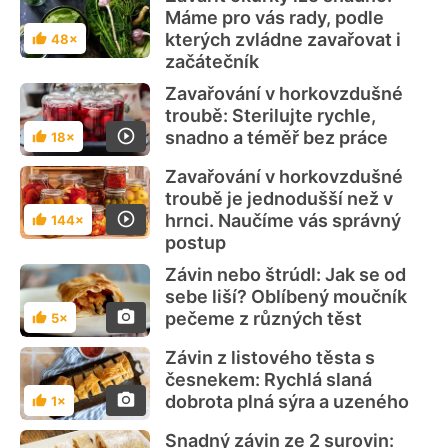
Máme pro vás rady, podle
kterých zvládne zavařovat i
48×
Hodnocení
začátečník
Zavařování v horkovzdušné
troubě: Sterilujte rychle,
snadno a téměř bez práce
18×
Hodnocení
Zavařování v horkovzdušné
troubě je jednodušší než v
hrnci. Naučíme vás správný
144×
Hodnocení
postup
Závin nebo štrúdl: Jak se od
sebe liší? Oblíbený moučník
pečeme z různých těst
5×
Hodnocení
Závin z listového těsta s
česnekem: Rychlá slaná
dobrota plná sýra a uzeného
1×
Hodnocení
Snadný závin ze 2 surovin: