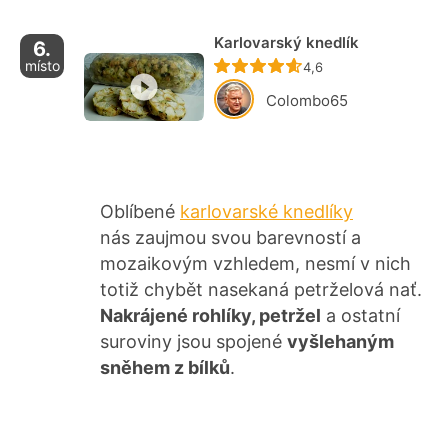
Karlovarský knedlík
6.
místo
Recept ještě nebyl ho
4,6
Colombo65
Oblíbené
karlovarské knedlíky
nás zaujmou svou barevností a
mozaikovým vzhledem, nesmí v nich
totiž chybět nasekaná petrželová nať.
Nakrájené rohlíky, petržel
a ostatní
suroviny jsou spojené
vyšlehaným
sněhem z bílků
.