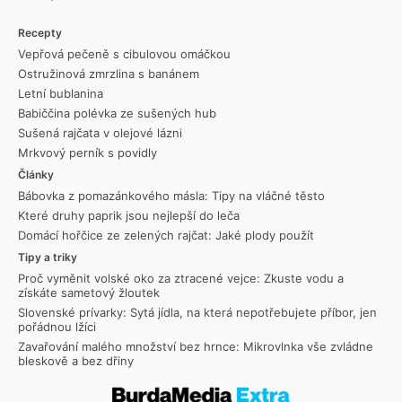
Recepty
Vepřová pečeně s cibulovou omáčkou
Ostružinová zmrzlina s banánem
Letní bublanina
Babiččina polévka ze sušených hub
Sušená rajčata v olejové lázni
Mrkvový perník s povidly
Články
Bábovka z pomazánkového másla: Tipy na vláčné těsto
Které druhy paprik jsou nejlepší do leča
Domácí hořčice ze zelených rajčat: Jaké plody použít
Tipy a triky
Proč vyměnit volské oko za ztracené vejce: Zkuste vodu a
získáte sametový žloutek
Slovenské prívarky: Sytá jídla, na která nepotřebujete příbor, jen
pořádnou lžíci
Zavařování malého množství bez hrnce: Mikrovlnka vše zvládne
bleskově a bez dřiny