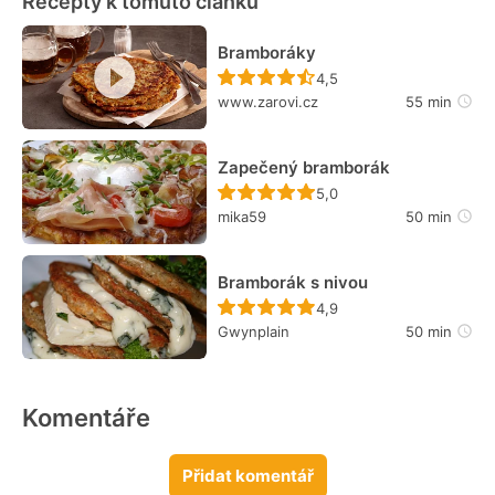
Recepty k tomuto článku
Bramboráky
Recept ještě nebyl hodn
4,5
www.zarovi.cz
55 min
Zapečený bramborák
Recept ještě nebyl hodn
5,0
mika59
50 min
Bramborák s nivou
Recept ještě nebyl hodn
4,9
Gwynplain
50 min
Komentáře
Přidat komentář