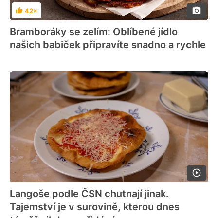
42×
Hodnocení
Bramboráky se zelím: Oblíbené jídlo
našich babiček připravíte snadno a rychle
Langoše podle ČSN chutnají jinak.
Tajemství je v surovině, kterou dnes