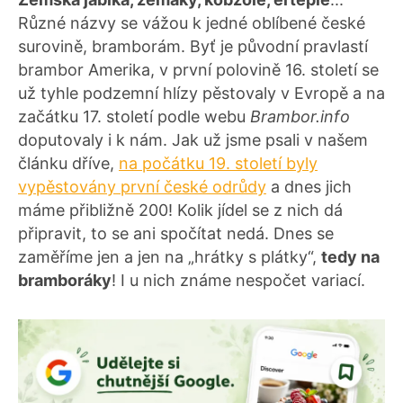
Různé názvy se vážou k jedné oblíbené české
surovině, bramborám. Byť je původní pravlastí
brambor Amerika, v první polovině 16. století se
už tyhle podzemní hlízy pěstovaly v Evropě a na
začátku 17. století podle webu
Brambor.info
doputovaly i k nám. Jak už jsme psali v našem
článku dříve,
na počátku 19. století byly
vypěstovány první české odrůdy
a dnes jich
máme přibližně 200! Kolik jídel se z nich dá
připravit, to se ani spočítat nedá. Dnes se
zaměříme jen a jen na „hrátky s plátky“,
tedy na
bramboráky
! I u nich známe nespočet variací.