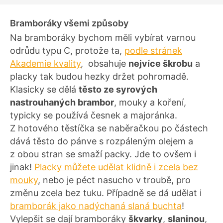
Bramboráky všemi způsoby
Na bramboráky bychom měli vybírat varnou
odrůdu typu C, protože ta,
podle stránek
Akademie kvality
, obsahuje
nejvíce škrobu
a
placky tak budou hezky držet pohromadě.
Klasicky se dělá
těsto ze syrových
nastrouhaných brambor
, mouky a koření,
typicky se používá česnek a majoránka.
Z hotového těstíčka se naběračkou po částech
dává těsto do pánve s rozpáleným olejem a
z obou stran se smaží packy. Jde to ovšem i
jinak!
Placky můžete udělat klidně i zcela bez
mouky
, nebo je péct nasucho v troubě, pro
změnu zcela bez tuku. Případně se dá udělat i
bramborák jako nadýchaná slaná buchta
!
Vylepšit se dají bramboráky
škvarky
,
slaninou
,