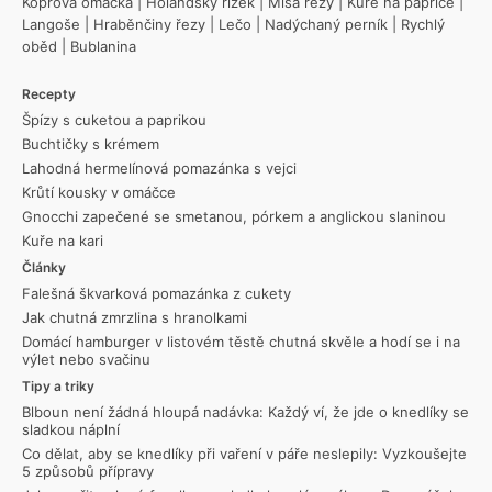
Koprová omáčka
|
Holandský řízek
|
Míša řezy
|
Kuře na paprice
|
Langoše
|
Hraběnčiny řezy
|
Lečo
|
Nadýchaný perník
|
Rychlý
oběd
|
Bublanina
Recepty
Špízy s cuketou a paprikou
Buchtičky s krémem
Lahodná hermelínová pomazánka s vejci
Krůtí kousky v omáčce
Gnocchi zapečené se smetanou, pórkem a anglickou slaninou
Kuře na kari
Články
Falešná škvarková pomazánka z cukety
Jak chutná zmrzlina s hranolkami
Domácí hamburger v listovém těstě chutná skvěle a hodí se i na
výlet nebo svačinu
Tipy a triky
Blboun není žádná hloupá nadávka: Každý ví, že jde o knedlíky se
sladkou náplní
Co dělat, aby se knedlíky při vaření v páře neslepily: Vyzkoušejte
5 způsobů přípravy