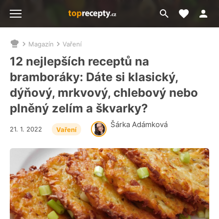
Moje akt
Přejít
Menu
na
vyhledávání
Magazín
Vaření
Nacházíte
se
12 nejlepších receptů na
zde:
bramboráky: Dáte si klasický,
dýňový, mrkvový, chlebový nebo
plněný zelím a škvarky?
Šárka Adámková
21. 1. 2022
Vaření