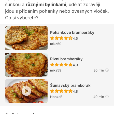
šunkou a
různými bylinkami
, udělat zdravěji
jdou s přidáním pohanky nebo ovesných vloček.
Co si vyberete?
Pohankové bramboráky
Recept ještě nebyl hodn
4,5
mika59
Pivní bramboráky
Recept ještě nebyl hodn
4,9
mika59
30 min
Šumavský bramborák
Recept ještě nebyl hodn
4,8
HonzaB
40 min