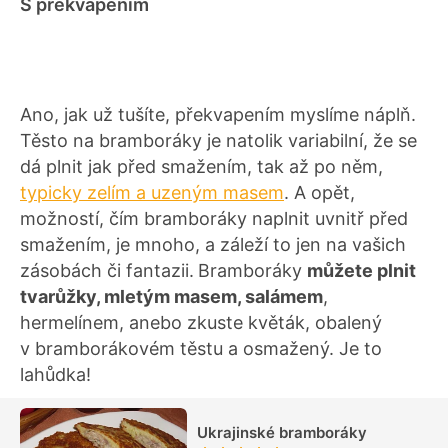
S překvapením
Ano, jak už tušíte, překvapením myslíme náplň.
Těsto na bramboráky je natolik variabilní, že se
dá plnit jak před smažením, tak až po něm,
typicky zelím a uzeným masem
. A opět,
možností, čím bramboráky naplnit uvnitř před
smažením, je mnoho, a záleží to jen na vašich
zásobách či fantazii.
Bramboráky
můžete plnit
tvarůžky, mletým masem, salámem
,
hermelínem, anebo zkuste květák, obalený
v bramborákovém těstu a osmažený. Je to
lahůdka!
Ukrajinské bramboráky