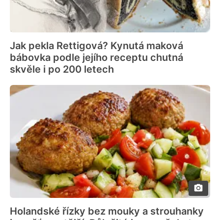
Jak pekla Rettigová? Kynutá maková
bábovka podle jejího receptu chutná
skvěle i po 200 letech
Holandské řízky bez mouky a strouhanky