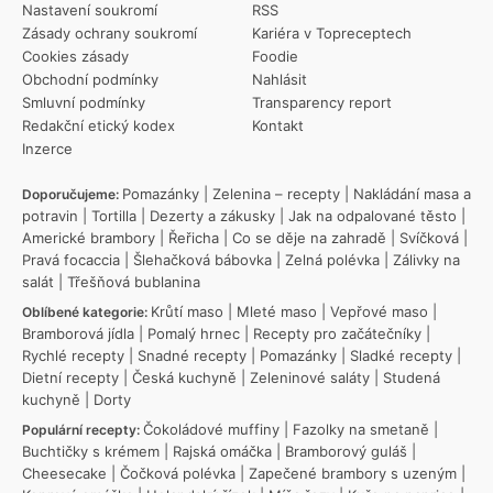
Nastavení soukromí
RSS
Zásady ochrany soukromí
Kariéra v Topreceptech
Cookies zásady
Foodie
Obchodní podmínky
Nahlásit
Smluvní podmínky
Transparency report
Redakční etický kodex
Kontakt
Inzerce
Pomazánky
|
Zelenina – recepty
|
Nakládání masa a
Doporučujeme:
potravin
|
Tortilla
|
Dezerty a zákusky
|
Jak na odpalované těsto
|
Americké brambory
|
Řeřicha
|
Co se děje na zahradě
|
Svíčková
|
Pravá focaccia
|
Šlehačková bábovka
|
Zelná polévka
|
Zálivky na
salát
|
Třešňová bublanina
Krůtí maso
|
Mleté maso
|
Vepřové maso
|
Oblíbené kategorie:
Bramborová jídla
|
Pomalý hrnec
|
Recepty pro začátečníky
|
Rychlé recepty
|
Snadné recepty
|
Pomazánky
|
Sladké recepty
|
Dietní recepty
|
Česká kuchyně
|
Zeleninové saláty
|
Studená
kuchyně
|
Dorty
Čokoládové muffiny
|
Fazolky na smetaně
|
Populární recepty:
Buchtičky s krémem
|
Rajská omáčka
|
Bramborový guláš
|
Cheesecake
|
Čočková polévka
|
Zapečené brambory s uzeným
|