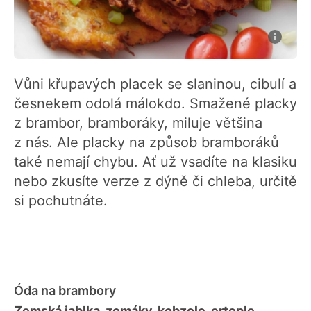
Vůni křupavých placek se slaninou, cibulí a
česnekem odolá málokdo. Smažené placky
z brambor, bramboráky, miluje většina
z nás. Ale placky na způsob bramboráků
také nemají chybu. Ať už vsadíte na klasiku
nebo zkusíte verze z dýně či chleba, určitě
si pochutnáte.
Óda na brambory
Zemská jablka, zemáky, kobzole, erteple
...