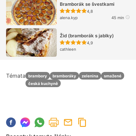
Bramborák se švestkami
Recept ještě nebyl hodn
4,8
alena.kyp
45 min
Žid (bramborák s jablky)
Recept ještě nebyl hodn
4,9
cathleen
Témata
brambory
bramboráky
zelenina
smažené
česká kuchyně