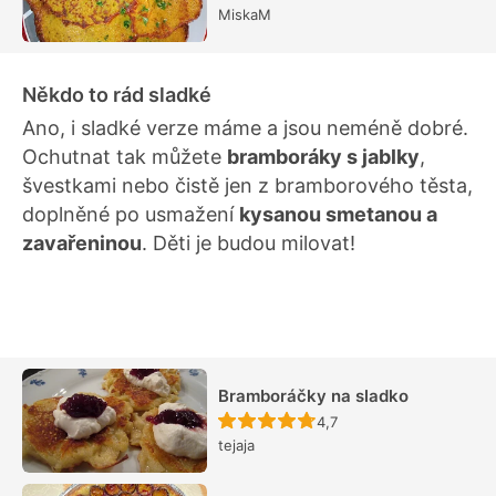
MiskaM
Někdo to rád sladké
Ano, i sladké verze máme a jsou neméně dobré.
Ochutnat tak můžete
bramboráky s jablky
,
švestkami nebo čistě jen z bramborového těsta,
doplněné po usmažení
kysanou smetanou a
zavařeninou
. Děti je budou milovat!
Bramboráčky na sladko
Recept ještě nebyl hodn
4,7
tejaja