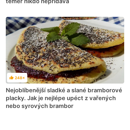
téměř nikdo nepřidává
248×
Hodnocení
Nejoblíbenější sladké a slané bramborové
placky. Jak je nejlépe upéct z vařených
nebo syrových brambor