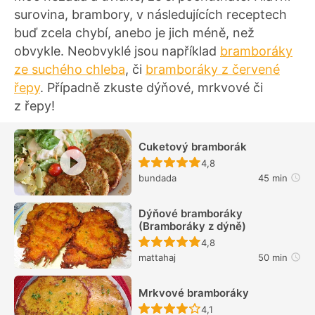
surovina, brambory, v následujících receptech
buď zcela chybí, anebo je jich méně, než
obvykle. Neobvyklé jsou například
bramboráky
ze suchého chleba
, či
bramboráky z červené
řepy
. Případně zkuste dýňové, mrkvové či
z řepy!
Cuketový bramborák
Recept ještě nebyl hodn
4,8
bundada
45 min
Dýňové bramboráky
(Bramboráky z dýně)
Recept ještě nebyl hodn
4,8
mattahaj
50 min
Mrkvové bramboráky
Recept ještě nebyl hodn
4,1