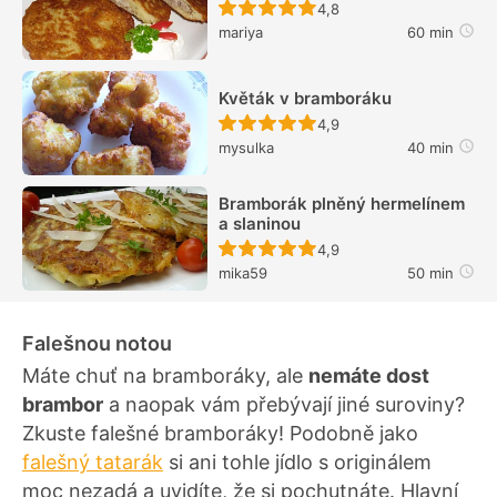
Recept ještě nebyl hodn
4,8
mariya
60 min
Květák v bramboráku
Recept ještě nebyl hodn
4,9
mysulka
40 min
Bramborák plněný hermelínem
a slaninou
Recept ještě nebyl hodn
4,9
mika59
50 min
Falešnou notou
Máte chuť na bramboráky, ale
nemáte dost
brambor
a naopak vám přebývají jiné suroviny?
Zkuste falešné bramboráky! Podobně jako
falešný tatarák
si ani tohle jídlo s originálem
moc nezadá a uvidíte, že si pochutnáte. Hlavní