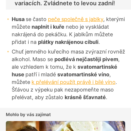
variacích. Zvládnete to levou zadní!
Husa
se často
peče společně s jablky
, kterými
můžete
naplnit i kuře
nebo je vyskládat
nakrájená do pekáčku. K jablkům můžete
přidat i na
plátky nakrájenou cibuli
.
Chuť jemného kuřecího masa zvýrazní rovněž
alkohol. Maso se
podlévá nejčastěji pivem
,
ale vzhledem k tomu, že k
svatomartinské
huse
patří i mladé
svatomartinské víno
,
můžete
k přelévání použít právě i bílé víno
.
Šťávou z výpeku pak nezapomeňte maso
přelévat, aby zůstalo
krásně šťavnaté
.
Mohlo by vás zajímat