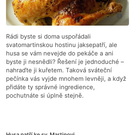
Rádi byste si doma uspořádali
svatomartinskou hostinu jaksepatří, ale
husa se vám nevejde do pekáče a ani
byste ji nesnědli? Řešení je jednoduché –
nahraďte ji kuřetem. Taková sváteční
pečínka vás vyjde mnohem levněji, a když
přidáte ty správné ingredience,
pochutnáte si úplně stejně.
Husa patří ke sv. Martinovi