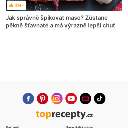
414×
Hodnocení
Jak správně špikovat maso? Zůstane
pěkně šťavnaté a má výrazně lepší chuť
Partneři
Naše další weby