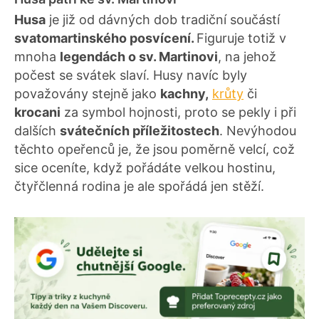
Husa
je již od dávných dob tradiční součástí
svatomartinského posvícení.
Figuruje totiž v
mnoha
legendách o sv. Martinovi
, na jehož
počest se svátek slaví. Husy navíc byly
považovány stejně jako
kachny,
krůty
či
krocani
za symbol hojnosti, proto se pekly i při
dalších
svátečních příležitostech
. Nevýhodou
těchto opeřenců je, že jsou poměrně velcí, což
sice oceníte, když pořádáte velkou hostinu,
čtyřčlenná rodina je ale spořádá jen stěží.