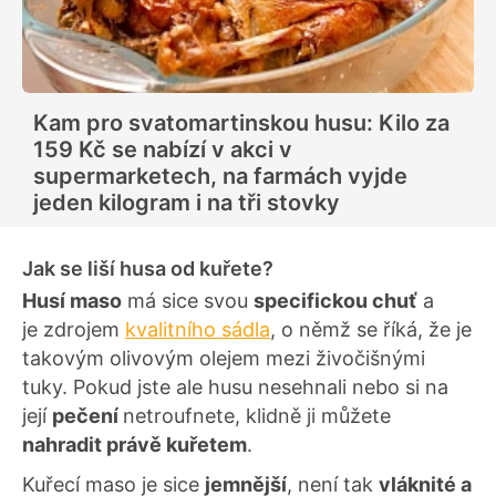
Kam pro svatomartinskou husu: Kilo za
159 Kč se nabízí v akci v
supermarketech, na farmách vyjde
jeden kilogram i na tři stovky
Jak se liší husa od kuřete?
Husí maso
má sice svou
specifickou chuť
a
je zdrojem
kvalitního sádla
, o němž se říká, že je
takovým olivovým olejem mezi živočišnými
tuky. Pokud jste ale husu nesehnali nebo si na
její
pečení
netroufnete, klidně ji můžete
nahradit právě kuřetem
.
Kuřecí maso je sice
jemnější
, není tak
vláknité a