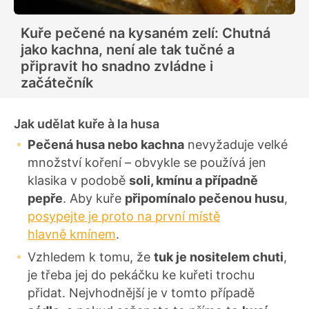
Kuře pečené na kysaném zelí: Chutná
jako kachna, není ale tak tučné a
připravit ho snadno zvládne i
začátečník
Jak udělat kuře
à la husa
Pečená husa nebo kachna
nevyžaduje velké
množství koření – obvykle se používá jen
klasika v podobě
soli, kmínu a případně
pepře
. Aby kuře
připomínalo pečenou husu
,
posypejte je proto na první místě
hlavně kmínem
.
Vzhledem k tomu, že
tuk je nositelem chuti
,
je třeba jej do pekáčku ke kuřeti trochu
přidat. Nejvhodnější je v tomto případě