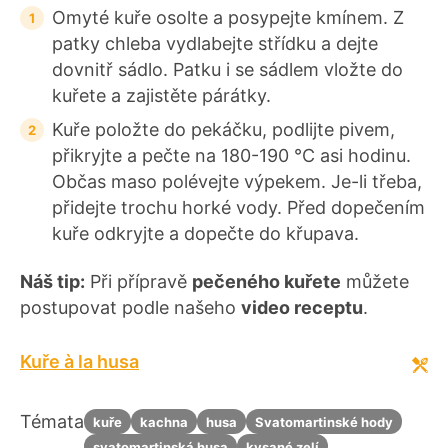
Omyté kuře osolte a posypejte kmínem. Z
patky chleba vydlabejte střídku a dejte
dovnitř sádlo. Patku i se sádlem vložte do
kuřete a zajistěte párátky.
Kuře položte do pekáčku, podlijte pivem,
přikryjte a pečte na 180-190 °C asi hodinu.
Občas maso polévejte výpekem. Je-li třeba,
přidejte trochu horké vody. Před dopečením
kuře odkryjte a dopečte do křupava.
Náš tip:
Při přípravě
pečeného kuřete
můžete
postupovat podle našeho
video receptu
.
Kuře à la husa
Témata
kuře
kachna
husa
Svatomartinské hody
svatomartinská husa
kysané zelí