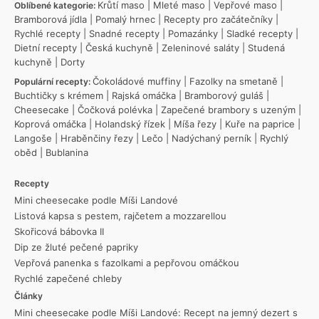
Krůtí maso
|
Mleté maso
|
Vepřové maso
|
Oblíbené kategorie:
Bramborová jídla
|
Pomalý hrnec
|
Recepty pro začátečníky
|
Rychlé recepty
|
Snadné recepty
|
Pomazánky
|
Sladké recepty
|
Dietní recepty
|
Česká kuchyně
|
Zeleninové saláty
|
Studená
kuchyně
|
Dorty
Čokoládové muffiny
|
Fazolky na smetaně
|
Populární recepty:
Buchtičky s krémem
|
Rajská omáčka
|
Bramborový guláš
|
Cheesecake
|
Čočková polévka
|
Zapečené brambory s uzeným
|
Koprová omáčka
|
Holandský řízek
|
Míša řezy
|
Kuře na paprice
|
Langoše
|
Hraběnčiny řezy
|
Lečo
|
Nadýchaný perník
|
Rychlý
oběd
|
Bublanina
Recepty
Mini cheesecake podle Míši Landové
Listová kapsa s pestem, rajčetem a mozzarellou
Skořicová bábovka II
Dip ze žluté pečené papriky
Vepřová panenka s fazolkami a pepřovou omáčkou
Rychlé zapečené chleby
Články
Mini cheesecake podle Míši Landové: Recept na jemný dezert s