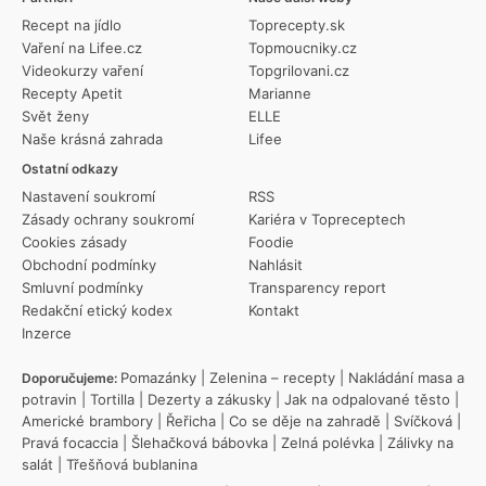
Recept na jídlo
Toprecepty.sk
Vaření na Lifee.cz
Topmoucniky.cz
Videokurzy vaření
Topgrilovani.cz
Recepty Apetit
Marianne
Svět ženy
ELLE
Naše krásná zahrada
Lifee
Ostatní odkazy
Nastavení soukromí
RSS
Zásady ochrany soukromí
Kariéra v Topreceptech
Cookies zásady
Foodie
Obchodní podmínky
Nahlásit
Smluvní podmínky
Transparency report
Redakční etický kodex
Kontakt
Inzerce
Pomazánky
|
Zelenina – recepty
|
Nakládání masa a
Doporučujeme:
potravin
|
Tortilla
|
Dezerty a zákusky
|
Jak na odpalované těsto
|
Americké brambory
|
Řeřicha
|
Co se děje na zahradě
|
Svíčková
|
Pravá focaccia
|
Šlehačková bábovka
|
Zelná polévka
|
Zálivky na
salát
|
Třešňová bublanina