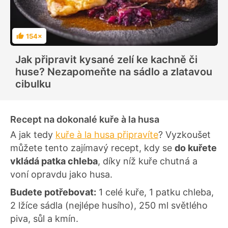
154×
H
o
d
Jak připravit kysané zelí ke kachně či
n
o
huse? Nezapomeňte na sádlo a zlatavou
c
e
cibulku
n
í
Recept na dokonalé kuře
à la husa
A jak tedy
kuře à la husa připravíte
? Vyzkoušet
můžete tento zajímavý recept, kdy se
do kuřete
vkládá patka chleba
, díky níž kuře chutná a
voní opravdu jako husa.
Budete potřebovat:
1 celé kuře, 1 patku chleba,
2 lžíce sádla (nejlépe husího), 250 ml světlého
piva, sůl a kmín.