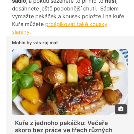
sádlo,
a pokud seženete to přímo to
husí
,
dosáhnete ještě podobnější chuti. Sádlem
vymažte pekáček a kousek položte i na kuře.
Kuře můžete
prošpikovat také kousky
slaniny
.
Mohlo by vás zajímat
Kuře z jednoho pekáčku: Večeře
skoro bez práce ve třech různých