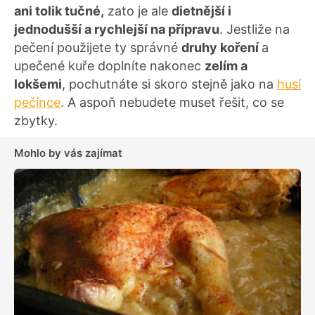
ani tolik tučné,
zato je ale
dietnější i
jednodušší a rychlejší na přípravu
. Jestliže na
pečení použijete ty správné
druhy koření
a
upečené kuře doplníte nakonec
zelím a
lokšemi
, pochutnáte si skoro stejně jako na
husí
pečínce
. A aspoň nebudete muset řešit, co se
zbytky.
Mohlo by vás zajímat