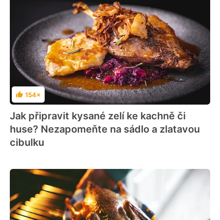
154×
Hodnocení
Jak připravit kysané zelí ke kachně či
huse? Nezapomeňte na sádlo a zlatavou
cibulku