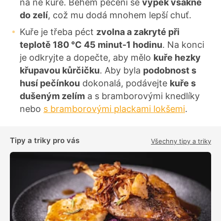
na ně kuře. Během pečení se
výpek vsákne
do zelí
, což mu dodá mnohem lepší chuť.
Kuře je třeba péct
z
volna a zakryté při
teplotě 180 °C 45 minut-1 hodinu
. Na konci
je odkryjte a dopečte, aby mělo
kuře hezky
křupavou kůrčičku
. Aby byla
podobnost s
husí pečínkou
dokonalá, podávejte
kuře s
dušeným zelím
a s bramborovými knedlíky
nebo
s bramborovými plackami lokšemi
.
Tipy a triky pro vás
Všechny tipy a triky