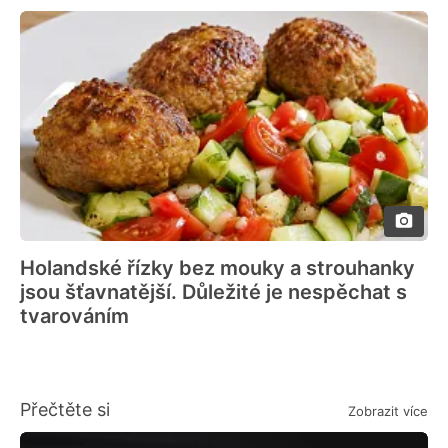
Holandské řízky bez mouky a strouhanky
jsou šťavnatější. Důležité je nespěchat s
tvarováním
Přečtěte si
Zobrazit více