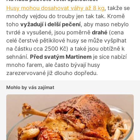
Husy mohou dosahovat váhy až 8 kg
, takže se
mnohdy vejdou do trouby jen tak tak. Kromě
toho
vyžadují i delší pečení
, aby maso nebylo
tvrdé a vysušené, jsou poměrně
drahé
(cena
celé čerstvé pětikilové husy se může vyšplhat
na částku cca 2500 Kč) a také jsou obtížně k
sehnání.
Před svatým Martinem
je sice nabízí
mnoho farem, ale často bývají husy
zarezervované již dlouho dopředu.
Mohlo by vás zajímat