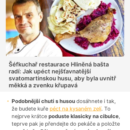
Šéfkuchař restaurace Hliněná bašta
radí: Jak upéct nejšťavnatější
svatomartinskou husu, aby byla uvnitř
měkká a zvenku křupavá
Podobnější chuti s husou
dosáhnete i tak,
že budete kuře
péct na kysaném zelí
. To
nejprve krátce
poduste klasicky na cibulce
,
teprve pak je přendejte do pekáče a položte