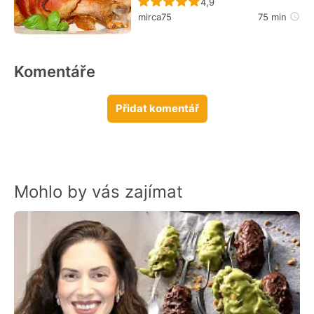
Recept ještě nebyl hodn
4,9
mirca75
75 min
Komentáře
Přidat komentář
Mohlo by vás zajímat