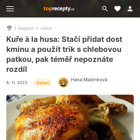
Moje akt
Přejít
Menu
na
vyhledávání
Magazín
Vaření
Nacházíte
se
Kuře à la husa: Stačí přidat dost
zde:
kmínu a použít trik s chlebovou
patkou, pak téměř nepoznáte
rozdíl
Hana Malénková
8. 11. 2023
Vaření