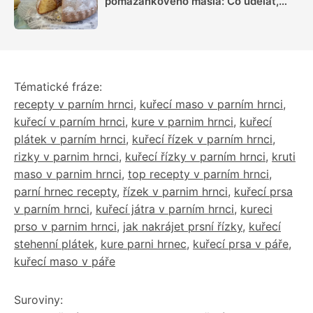
pomazánkového másla: Co udělat,
aby byla vláčná a šla dobře vyklopit
Tématické fráze:
recepty v parním hrnci
,
kuřecí maso v parním hrnci
,
kuřecí v parním hrnci
,
kure v parnim hrnci
,
kuřecí
plátek v parním hrnci
,
kuřecí řízek v parním hrnci
,
rizky v parnim hrnci
,
kuřecí řízky v parním hrnci
,
kruti
maso v parnim hrnci
,
top recepty v parním hrnci
,
parní hrnec recepty
,
řízek v parnim hrnci
,
kuřecí prsa
v parním hrnci
,
kuřecí játra v parním hrnci
,
kureci
prso v parnim hrnci
,
jak nakrájet prsní řízky
,
kuřecí
stehenní plátek
,
kure parni hrnec
,
kuřecí prsa v páře
,
kuřecí maso v páře
Suroviny: