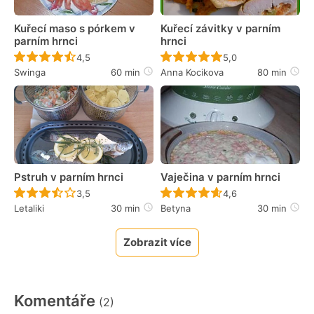
Kuřecí maso s pórkem v
Kuřecí závitky v parním
parním hrnci
hrnci
Recept ještě nebyl hodnocen
Recept ještě nebyl 
4,5
5,0
Swinga
60 min
Anna Kocikova
80 min
Pstruh v parním hrnci
Vaječina v parním hrnci
Recept ještě nebyl hodnocen
Recept ještě nebyl 
3,5
4,6
Letaliki
30 min
Betyna
30 min
Zobrazit více
Komentáře
(2)