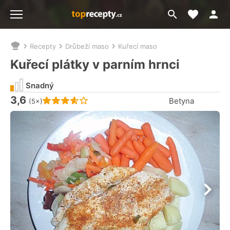
Moje akt
Přejít
Menu
na
vyhledávání
Recepty
Drůbeží maso
Kuřecí maso
Nacházíte
se
Kuřecí plátky v parním hrnci
zde:
Snadný
3,6
Hodnocení receptu je
Betyna
(5×)