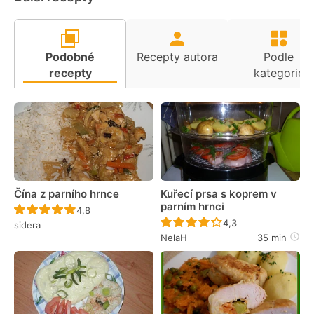
Podobné
Recepty autora
Podle
recepty
kategorie
Čína z parního hrnce
Kuřecí prsa s koprem v
parním hrnci
Recept ještě nebyl hodnocen
4,8
Recept ještě nebyl 
4,3
sidera
NelaH
35 min