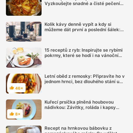
Vyzkoušejte snadné a čisté pečení
plné chuti
Kolik kávy denně vypít a kdy si
můžeme dát první a poslední šálek:
Načasování je důležité
15 receptů z ryb: Inspirujte se rybími
pokrmy, které se hodí i na vánoční
hostinu
Letní oběd z remosky: Připravíte ho v
jednom hrnci, bez dlouhého stání u
sporáku
46×
Hodnocení
Kuřecí prsíčka plněná houbovou
nádivkou: Závitky, roláda i kapsy
chutnají báječně
8×
Hodnocení
Recept na hrnkovou bábovku z