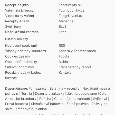
Recept na jídlo
Toprecepty.sk
Vaření na Lifee.cz
Topmoucniky.cz
Videokurzy vaření
Topgrilovani.cz
Recepty Apetit
Marianne
Svět ženy
ELLE
Naše krásná zahrada
Lifee
Ostatní odkazy
Nastavení soukromí
RSS
Zásady ochrany soukromí
Kariéra v Topreceptech
Cookies zásady
Foodie
Obchodní podmínky
Nahlásit
Smluvní podmínky
Transparency report
Redakční etický kodex
Kontakt
Inzerce
Pomazánky
|
Zelenina – recepty
|
Nakládání masa a
Doporučujeme:
potravin
|
Tortilla
|
Dezerty a zákusky
|
Jak na odpalované těsto
|
Americké brambory
|
Řeřicha
|
Co se děje na zahradě
|
Svíčková
|
Pravá focaccia
|
Šlehačková bábovka
|
Zelná polévka
|
Zálivky na
salát
|
Třešňová bublanina