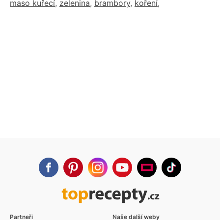
maso kuřecí
,
zelenina
,
brambory
,
koření
,
Partneři
Naše další weby