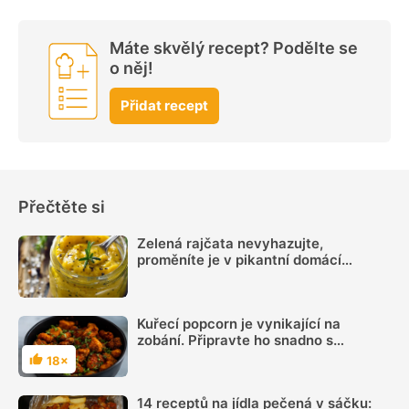
Máte skvělý recept? Podělte se
o něj!
Přidat recept
Přečtěte si
Zelená rajčata nevyhazujte,
proměníte je v pikantní domácí
hořčici. Hotovou ji máte za 20 minut
Kuřecí popcorn je vynikající na
zobání. Připravte ho snadno s
videonávodem
18×
Hodnocení
14 receptů na jídla pečená v sáčku: