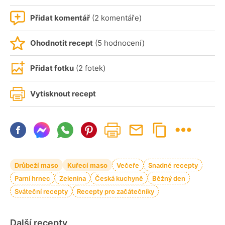
Přidat komentář
(2 komentáře)
Ohodnotit recept
(5 hodnocení)
Přidat fotku
(2 fotek)
Vytisknout recept
Drůbeží maso
Kuřecí maso
Večeře
Snadné recepty
Parní hrnec
Zelenina
Česká kuchyně
Běžný den
Sváteční recepty
Recepty pro začátečníky
Další recepty