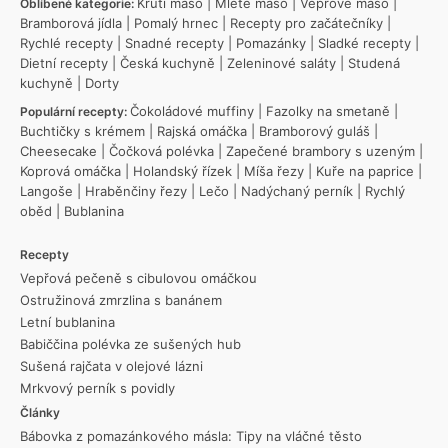
Krůtí maso
|
Mleté maso
|
Vepřové maso
|
Oblíbené kategorie:
Bramborová jídla
|
Pomalý hrnec
|
Recepty pro začátečníky
|
Rychlé recepty
|
Snadné recepty
|
Pomazánky
|
Sladké recepty
|
Dietní recepty
|
Česká kuchyně
|
Zeleninové saláty
|
Studená
kuchyně
|
Dorty
Čokoládové muffiny
|
Fazolky na smetaně
|
Populární recepty:
Buchtičky s krémem
|
Rajská omáčka
|
Bramborový guláš
|
Cheesecake
|
Čočková polévka
|
Zapečené brambory s uzeným
|
Koprová omáčka
|
Holandský řízek
|
Míša řezy
|
Kuře na paprice
|
Langoše
|
Hraběnčiny řezy
|
Lečo
|
Nadýchaný perník
|
Rychlý
oběd
|
Bublanina
Recepty
Vepřová pečeně s cibulovou omáčkou
Ostružinová zmrzlina s banánem
Letní bublanina
Babiččina polévka ze sušených hub
Sušená rajčata v olejové lázni
Mrkvový perník s povidly
Články
Bábovka z pomazánkového másla: Tipy na vláčné těsto