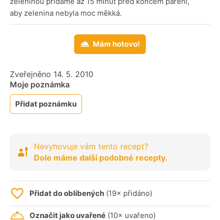
zeleninou přidáme až 15 minut před koncem paření,
aby zelenina nebyla moc měkká.
Mám hotovo!
Zveřejněno 14. 5. 2010
Moje poznámka
Přidat poznámku
Nevyhovuje vám tento recept?
Dole máme další podobné recepty.
Přidat do oblíbených
(19× přidáno)
Označit jako uvařené
(10× uvařeno)