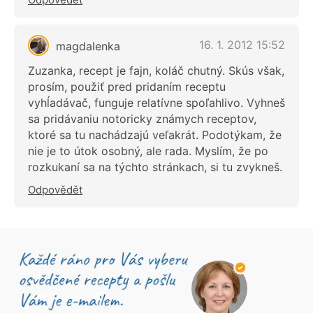
16. 1. 2012 15:52
magdalenka
Zuzanka, recept je fajn, koláč chutný. Skús však,
prosím, použiť pred pridaním receptu
vyhĺadávač, funguje relatívne spoľahlivo. Vyhneš
sa pridávaniu notoricky známych receptov,
ktoré sa tu nachádzajú veľakrát. Podotýkam, že
nie je to útok osobný, ale rada. Myslím, že po
rozkukaní sa na týchto stránkach, si tu zvykneš.
Odpovědět