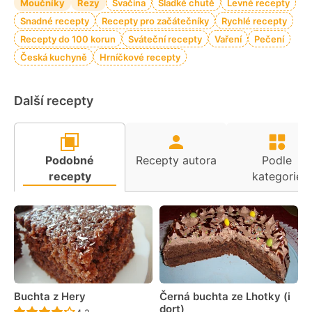
Moučníky
Řezy
Svačina
Sladké chutě
Levné recepty
Snadné recepty
Recepty pro začátečníky
Rychlé recepty
Recepty do 100 korun
Sváteční recepty
Vaření
Pečení
Česká kuchyně
Hrníčkové recepty
Další recepty
Podobné
Recepty autora
Podle
recepty
kategorie
Buchta z Hery
Černá buchta ze Lhotky (i
dort)