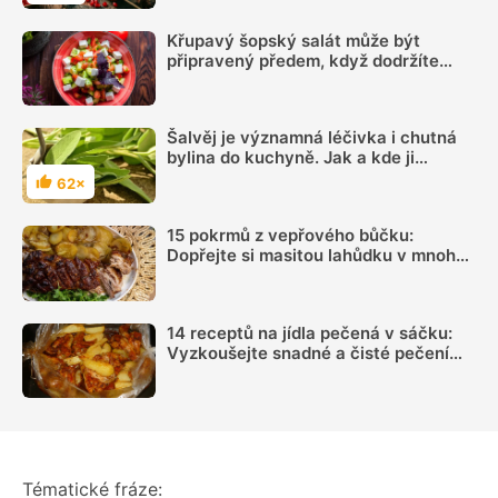
Křupavý šopský salát může být
připravený předem, když dodržíte
správný postup
Šalvěj je významná léčivka i chutná
bylina do kuchyně. Jak a kde ji
nejlépe upotřebíme
62×
Hodnocení
15 pokrmů z vepřového bůčku:
Dopřejte si masitou lahůdku v mnoha
podobách
14 receptů na jídla pečená v sáčku:
Vyzkoušejte snadné a čisté pečení
plné chuti
Tématické fráze: