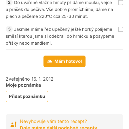
Do uvařené vlažné hmoty přidáme mouku, vejce
a prášek do pečiva. Vše dobře promícháme, dáme na
plech a pečeme 220°C cca 25-30 minut.
Jakmile máme řez upečený ještě horký polijeme
směsí kterou jsme si odebrali do hrníčku a posypeme
oříšky nebo mandlemi.
Mám hotovo!
Zveřejněno 16. 1. 2012
Moje poznámka
Přidat poznámku
Nevyhovuje vám tento recept?
Dole máme další podobné recepty.