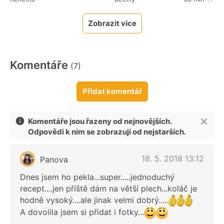
Zobrazit více
Komentáře
(7)
Přidat komentář
Komentáře jsou řazeny od nejnovějších.
Odpovědi k nim se zobrazují od nejstarších.
18. 5. 2018 13:12
Panova
Dnes jsem ho pekla...super.....jednoduchý
recept....jen příště dám na větší plech...koláč je
hodně vysoký....ale jinak velmi dobrý.....
A dovolila jsem si přidat i fotky...