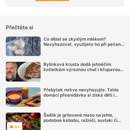
Přečtěte si
Co dělat se zkyslým mlékem?
Nevyhazovat, využijete ho při pečení i
na zahradě
Bylinková krusta dodá jehněčím
kotletkám výraznou chuť i křupavou
kůrku, radí Mirek Kalina
Přebytek mrkve nevyhazujte. Tahle
domácí přesnídávka si získá děti i
dospělé
Šašlik je grilované maso na jehle,
podobné kebabu, ražniči, suvlaki či
špízu
9×
Hodnocení