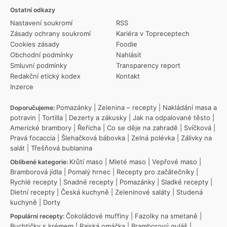
Ostatní odkazy
Nastavení soukromí
RSS
Zásady ochrany soukromí
Kariéra v Topreceptech
Cookies zásady
Foodie
Obchodní podmínky
Nahlásit
Smluvní podmínky
Transparency report
Redakční etický kodex
Kontakt
Inzerce
Pomazánky
|
Zelenina – recepty
|
Nakládání masa a
Doporučujeme:
potravin
|
Tortilla
|
Dezerty a zákusky
|
Jak na odpalované těsto
|
Americké brambory
|
Řeřicha
|
Co se děje na zahradě
|
Svíčková
|
Pravá focaccia
|
Šlehačková bábovka
|
Zelná polévka
|
Zálivky na
salát
|
Třešňová bublanina
Krůtí maso
|
Mleté maso
|
Vepřové maso
|
Oblíbené kategorie:
Bramborová jídla
|
Pomalý hrnec
|
Recepty pro začátečníky
|
Rychlé recepty
|
Snadné recepty
|
Pomazánky
|
Sladké recepty
|
Dietní recepty
|
Česká kuchyně
|
Zeleninové saláty
|
Studená
kuchyně
|
Dorty
Čokoládové muffiny
|
Fazolky na smetaně
|
Populární recepty:
Buchtičky s krémem
|
Rajská omáčka
|
Bramborový guláš
|