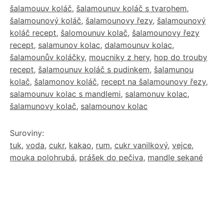
šalamouuv koláč
,
šalamounuv koláč s tvarohem
,
šalamounový koláč
,
šalamounovy řezy
,
šalamounový
koláč recept
,
šalomounuv kolač
,
šalamounovy řezy
recept
,
salamunov kolac
,
dalamounuv kolac
,
šalamounův koláčky
,
moucniky z hery
,
hop do trouby
recept
,
šalamounuv koláč s pudinkem
,
šalamunou
kolač
,
šalamonov koláč
,
recept na šalamounovy řezy
,
salamounuv kolac s mandlemi
,
salamonuv kolac
,
šalamunovy kolač
,
salamounov kolac
Suroviny:
tuk
,
voda
,
cukr
,
kakao
,
rum
,
cukr vanilkový
,
vejce
,
mouka polohrubá
,
prášek do pečiva
,
mandle sekané