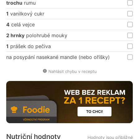
trochu
rumu
1
vanilkový cukr
4
celá vejce
2 hrnky
polohrubé mouky
1
prášek do pečiva
na posypání nasekané mandle (nebo oříšky)
Nahlásit chybu v receptu
Nutriční hodnoty
Hodnoty jsou přibližné