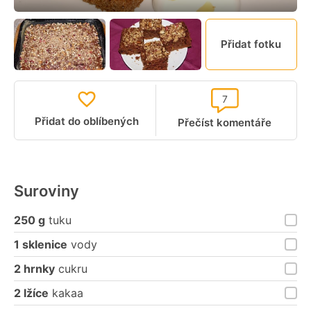
Přidat fotku
7
Přidat do oblíbených
Přečíst komentáře
Suroviny
250 g
tuku
1 sklenice
vody
2 hrnky
cukru
2 lžíce
kakaa