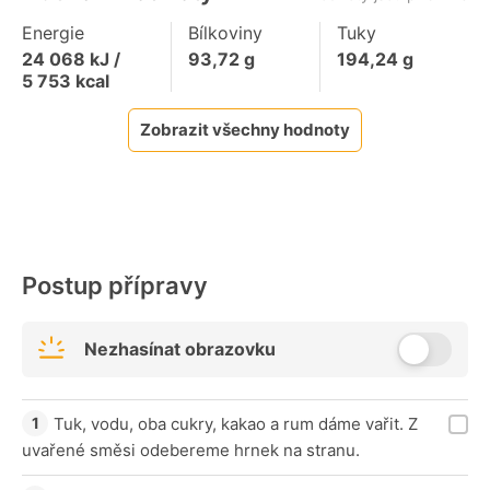
Energie
Bílkoviny
Tuky
24 068
kJ /
93,72
g
194,24
g
5 753
kcal
Zobrazit všechny hodnoty
Postup přípravy
Nezhasínat obrazovku
Tuk, vodu, oba cukry, kakao a rum dáme vařit. Z
uvařené směsi odebereme hrnek na stranu.