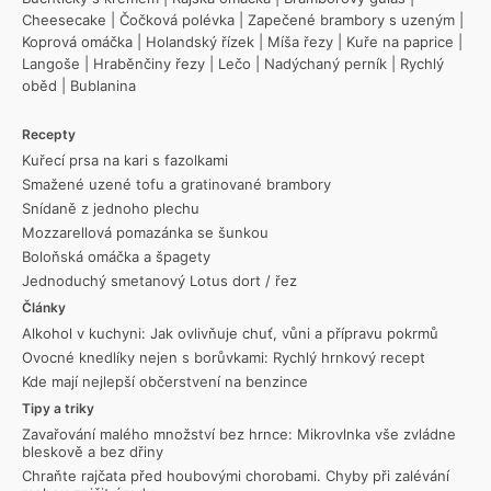
Cheesecake
|
Čočková polévka
|
Zapečené brambory s uzeným
|
Koprová omáčka
|
Holandský řízek
|
Míša řezy
|
Kuře na paprice
|
Langoše
|
Hraběnčiny řezy
|
Lečo
|
Nadýchaný perník
|
Rychlý
oběd
|
Bublanina
Recepty
Kuřecí prsa na kari s fazolkami
Smažené uzené tofu a gratinované brambory
Snídaně z jednoho plechu
Mozzarellová pomazánka se šunkou
Boloňská omáčka a špagety
Jednoduchý smetanový Lotus dort / řez
Články
Alkohol v kuchyni: Jak ovlivňuje chuť, vůni a přípravu pokrmů
Ovocné knedlíky nejen s borůvkami: Rychlý hrnkový recept
Kde mají nejlepší občerstvení na benzince
Tipy a triky
Zavařování malého množství bez hrnce: Mikrovlnka vše zvládne
bleskově a bez dřiny
Chraňte rajčata před houbovými chorobami. Chyby při zalévání