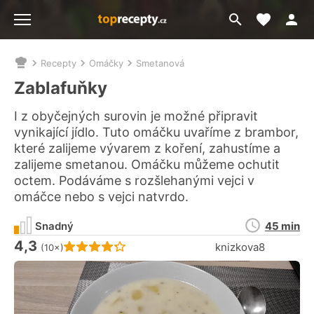
Moje akt
Přejít
Menu
na
vyhledávání
Recepty
Omáčky
Smetanová
Nacházíte
se
Zablafuňky
zde:
I z obyčejných surovin je možné připravit
vynikající jídlo. Tuto omáčku uvaříme z brambor,
které zalijeme vývarem z koření, zahustíme a
zalijeme smetanou. Omáčku můžeme ochutit
octem. Podáváme s rozšlehanými vejci v
omáčce nebo s vejci natvrdo.
Doba
Snadný
45 min
přípravy
4,3
Hodnocení receptu je
knizkova8
(10×)