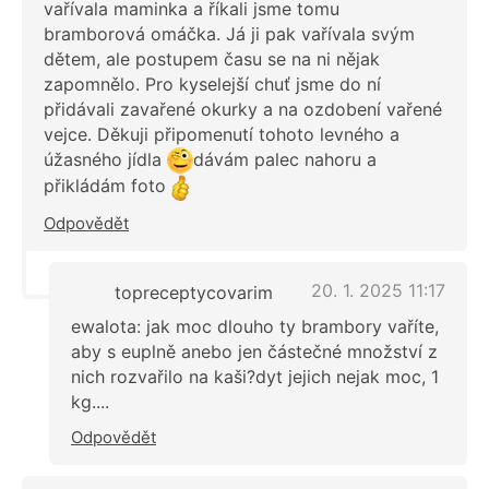
vařívala maminka a říkali jsme tomu
bramborová omáčka. Já ji pak vařívala svým
dětem, ale postupem času se na ni nějak
zapomnělo. Pro kyselejší chuť jsme do ní
přidávali zavařené okurky a na ozdobení vařené
vejce. Děkuji připomenutí tohoto levného a
úžasného jídla
dávám palec nahoru a
přikládám foto
Odpovědět
20. 1. 2025 11:17
topreceptycovarim
ewalota: jak moc dlouho ty brambory vaříte,
aby s euplně anebo jen částečné množství z
nich rozvařilo na kaši?dyt jejich nejak moc, 1
kg....
Odpovědět