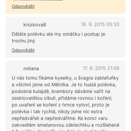
Odpovědět
18. 9. 2015 05:33
knizkova8
Děláte polévku ale my omáčku i postup je
trochu jiný
Odpovědět
17. 9. 2015 21:09
miliana
U nás tomu říkáme kyselky, u švagra zablafuňky
a všichni jsme od Mělníka. Je to hustá polévka,
podobná kulajdě, brambory dáváme vařit na
zesklovatělou cibuli, přidáme rovnou i koření,
po uvaření se koření z hrnce vyloví, proto je
polévka i tak rychlá, nikdy jsme nic extra
nepředvářeli a nepředváříme. Ke konci varu
zakvedlám smetanovou záklechtku a rozšlehaná