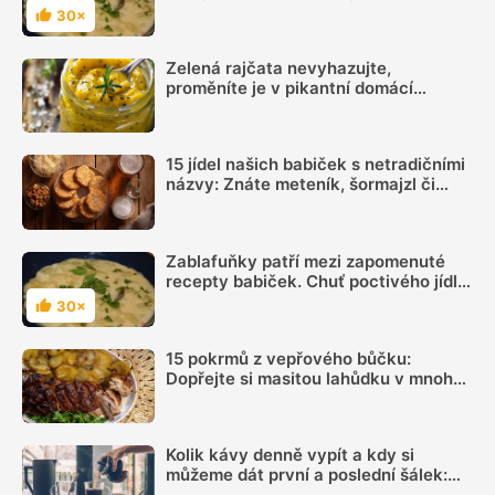
budete milovat
30×
Hodnocení
Zelená rajčata nevyhazujte,
proměníte je v pikantní domácí
hořčici. Hotovou ji máte za 20 minut
15 jídel našich babiček s netradičními
názvy: Znáte meteník, šormajzl či
zablafuňky?
Zablafuňky patří mezi zapomenuté
recepty babiček. Chuť poctivého jídla
budete milovat
30×
Hodnocení
15 pokrmů z vepřového bůčku:
Dopřejte si masitou lahůdku v mnoha
podobách
Kolik kávy denně vypít a kdy si
můžeme dát první a poslední šálek:
Načasování je důležité