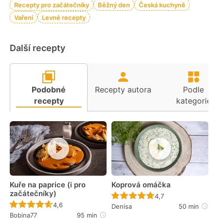
Recepty pro začátečníky
Běžný den
Česká kuchyně
Vaření
Levné recepty
Další recepty
Podobné
Recepty autora
Podle
recepty
kategorie
Kuře na paprice (i pro
Koprová omáčka
začátečníky)
Recept ještě nebyl 
4,7
Recept ještě nebyl hodnocen
4,6
Denisa
50 min
Bobina77
95 min