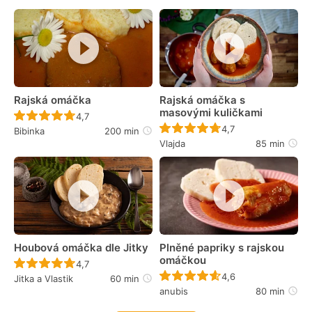
Rajská omáčka
Rajská omáčka s
masovými kuličkami
Recept ještě nebyl hodnocen
4,7
Recept ještě nebyl 
4,7
Bibinka
200 min
Vlajda
85 min
Houbová omáčka dle Jitky
Plněné papriky s rajskou
omáčkou
Recept ještě nebyl hodnocen
4,7
Recept ještě nebyl 
4,6
Jitka a Vlastik
60 min
anubis
80 min