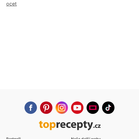
ocet
Partneři
Naše další weby