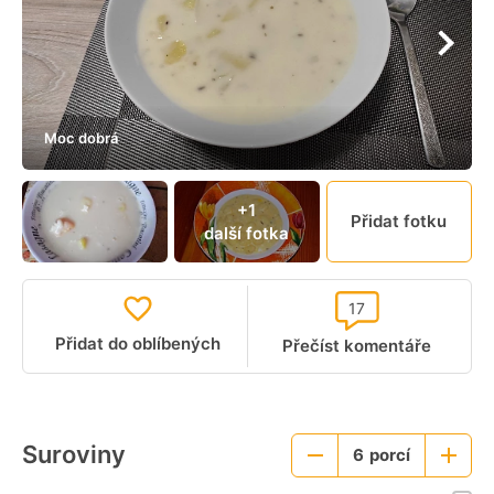
Moc dobrá
+1
Přidat fotku
další fotka
17
Přidat do oblíbených
Přečíst komentáře
Suroviny
6
porcí
Menší
Větší
porce
porce