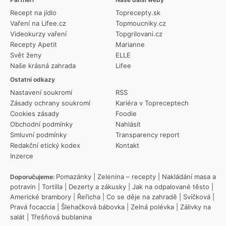
Recept na jídlo
Toprecepty.sk
Vaření na Lifee.cz
Topmoucniky.cz
Videokurzy vaření
Topgrilovani.cz
Recepty Apetit
Marianne
Svět ženy
ELLE
Naše krásná zahrada
Lifee
Ostatní odkazy
Nastavení soukromí
RSS
Zásady ochrany soukromí
Kariéra v Topreceptech
Cookies zásady
Foodie
Obchodní podmínky
Nahlásit
Smluvní podmínky
Transparency report
Redakční etický kodex
Kontakt
Inzerce
Pomazánky
|
Zelenina – recepty
|
Nakládání masa a
Doporučujeme:
potravin
|
Tortilla
|
Dezerty a zákusky
|
Jak na odpalované těsto
|
Americké brambory
|
Řeřicha
|
Co se děje na zahradě
|
Svíčková
|
Pravá focaccia
|
Šlehačková bábovka
|
Zelná polévka
|
Zálivky na
salát
|
Třešňová bublanina