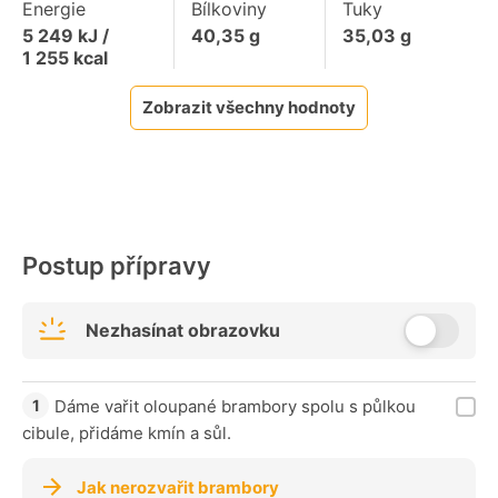
Energie
Bílkoviny
Tuky
5 249
kJ /
40,35
g
35,03
g
1 255
kcal
Zobrazit všechny hodnoty
Postup přípravy
Nezhasínat obrazovku
Dáme vařit oloupané brambory spolu s půlkou
cibule, přidáme kmín a sůl.
Jak nerozvařit brambory