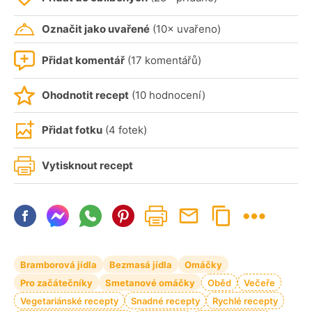
Označit jako uvařené
(10× uvařeno)
Přidat komentář
(17 komentářů)
Ohodnotit recept
(10 hodnocení)
Přidat fotku
(4 fotek)
Vytisknout recept
Bramborová jídla
Bezmasá jídla
Omáčky
Pro začátečníky
Smetanové omáčky
Oběd
Večeře
Vegetariánské recepty
Snadné recepty
Rychlé recepty