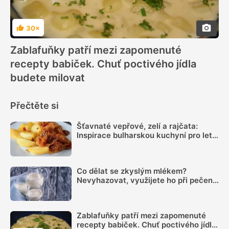
30×
Hodnocení
Zablafuňky patří mezi zapomenuté
recepty babiček. Chuť poctivého jídla
budete milovat
Přečtěte si
Šťavnaté vepřové, zelí a rajčata:
Inspirace bulharskou kuchyní pro letní
oběd z jednoho pekáčku
Co dělat se zkyslým mlékem?
Nevyhazovat, využijete ho při pečení i
na zahradě
Zablafuňky patří mezi zapomenuté
recepty babiček. Chuť poctivého jídla