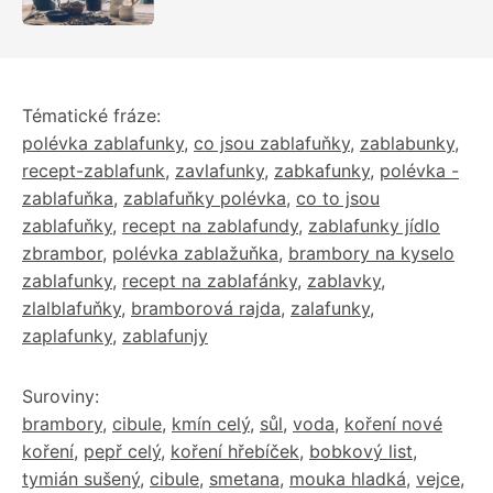
Tématické fráze:
polévka zablafunky
,
co jsou zablafuňky
,
zablabunky
,
recept-zablafunk
,
zavlafunky
,
zabkafunky
,
polévka -
zablafuňka
,
zablafuňky polévka
,
co to jsou
zablafuňky
,
recept na zablafundy
,
zablafunky jídlo
zbrambor
,
polévka zablažuňka
,
brambory na kyselo
zablafunky
,
recept na zablafánky
,
zablavky
,
zlalblafuňky
,
bramborová rajda
,
zalafunky
,
zaplafunky
,
zablafunjy
Suroviny:
brambory
,
cibule
,
kmín celý
,
sůl
,
voda
,
koření nové
koření
,
pepř celý
,
koření hřebíček
,
bobkový list
,
tymián sušený
,
cibule
,
smetana
,
mouka hladká
,
vejce
,