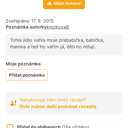
Mám hotovo!
Zveřejněno 17. 9. 2015
Poznámka autorky
knizkova8
Tohle jídlo vařila moje prababička, babička,
mamka a teď ho vařím já, děti ho milují.
Moje poznámka
Přidat poznámku
Nevyhovuje vám tento recept?
Dole máme další podobné recepty.
Přidat do oblíbených
(28× přidáno)