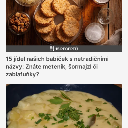
15 RECEPTŮ
15 jídel našich babiček s netradičními
názvy: Znáte meteník, šormajzl či
zablafuňky?