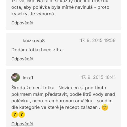
1-2 vajíčka. Na talíři si každý dochutí troškou
octa, aby polévka byla mírně navinulá - proto
kyselky. Je výborná.
Odpovědět
17. 9. 2015 19:58
knizkova8
Dodám fotku hned zítra
Odpovědět
17. 9. 2015 18:41
Inka1
Škoda že není fotka . Nevím co si pod tímto
pokrmem mám představit, podle litrů vody snad
polévku , nebo bramborovou omáčku - soudím
dle kategorie ve které je recept zařazen .
Odpovědět