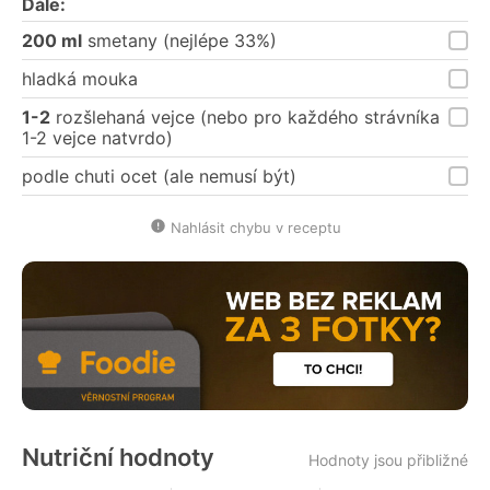
Dále:
200 ml
smetany (nejlépe 33%)
hladká mouka
1-2
rozšlehaná vejce (nebo pro každého strávníka
1-2 vejce natvrdo)
podle chuti ocet (ale nemusí být)
Nahlásit chybu v receptu
Nutriční hodnoty
Hodnoty jsou přibližné