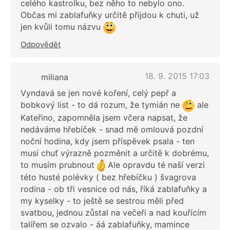
celého kastrolku, bez něho to nebylo ono.
Občas mi zablafuňky určitě přijdou k chuti, už
jen kvůli tomu názvu
Odpovědět
18. 9. 2015 17:03
miliana
Vyndavá se jen nové koření, celý pepř a
bobkový list - to dá rozum, že tymián ne
ale
Kateřino, zapomněla jsem včera napsat, že
nedáváme hřebíček - snad mě omlouvá pozdní
noční hodina, kdy jsem příspěvek psala - ten
musí chuť výrazně pozměnit a určitě k dobrému,
to musím prubnout
Ale opravdu té naší verzi
této husté polévky ( bez hřebíčku ) švagrova
rodina - ob tři vesnice od nás, říká zablafuňky a
my kyselky - to ještě se sestrou měli před
svatbou, jednou zůstal na večeři a nad kouřícím
talířem se ozvalo - áá zablafuňky, mamince