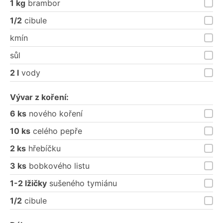
1 kg
brambor
1/2
cibule
kmín
sůl
2 l
vody
Vývar z koření:
6 ks
nového koření
10 ks
celého pepře
2 ks
hřebíčku
3 ks
bobkového listu
1-2 lžičky
sušeného tymiánu
1/2
cibule