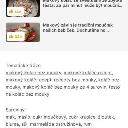
Makový koláč se švestkami ze zbytku
těsta: Za pár minut může být moučník
na stole
14×
Hodnocení
Makový závin je tradiční moučník
našich babiček. Dochutíme ho
tvarohem i ovocem
33×
Hodnocení
Tématické fráze:
makový kolac bez mouky
,
makové koláče recept
,
makový koláč recept
,
recepty bez mouky
,
koláč bez
mouky
,
makový koláč bez mouky ze 4 surovin
,
testo
na kolac bez mouky
Suroviny:
mák
,
máslo
,
cukr moučkový
,
cukr krupice
,
žloutek
,
bluma
,
sůl
,
marmeláda ostružinová
,
rum