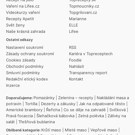
Vaření na Lifee.cz
Topmoucniky.cz
Videokurzy vaření
Topgrilovani.cz
Recepty Apetit
Marianne
Svět ženy
ELLE
Naše krásná zahrada
Lifee
Ostatní odkazy
Nastavení soukromí
RSS
Zásady ochrany soukromí
Kariéra v Topreceptech
Cookies zásady
Foodie
Obchodní podmínky
Nahlásit
Smluvní podmínky
Transparency report
Redakční etický kodex
Kontakt
Inzerce
Pomazánky
|
Zelenina – recepty
|
Nakládání masa a
Doporučujeme:
potravin
|
Tortilla
|
Dezerty a zákusky
|
Jak na odpalované těsto
|
Americké brambory
|
Řeřicha
|
Co se děje na zahradě
|
Svíčková
|
Pravá focaccia
|
Šlehačková bábovka
|
Zelná polévka
|
Zálivky na
salát
|
Třešňová bublanina
Krůtí maso
|
Mleté maso
|
Vepřové maso
|
Oblíbené kategorie: