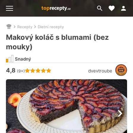
Moje akt
Přejít
Menu
na
vyhledávání
Recepty
Dietní recepty
Nacházíte
se
Makový koláč s blumami (bez
zde:
mouky)
Snadný
4,8
Hodnocení receptu je
dvevtroube
(9×)