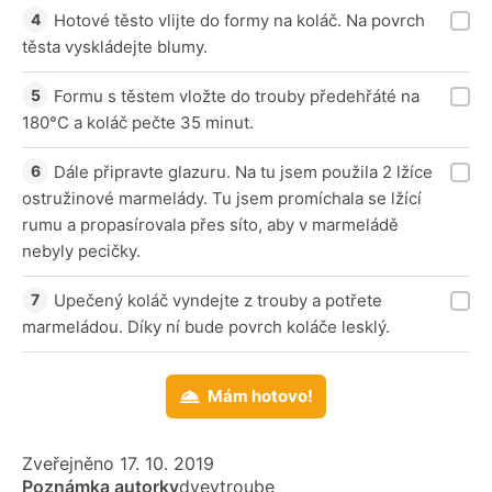
Hotové těsto vlijte do formy na koláč. Na povrch
těsta vyskládejte blumy.
Formu s těstem vložte do trouby předehřáté na
180°C a koláč pečte 35 minut.
Dále připravte glazuru. Na tu jsem použila 2 lžíce
ostružinové marmelády. Tu jsem promíchala se lžící
rumu a propasírovala přes síto, aby v marmeládě
nebyly pecičky.
Upečený koláč vyndejte z trouby a potřete
marmeládou. Díky ní bude povrch koláče lesklý.
Mám hotovo!
Zveřejněno 17. 10. 2019
Poznámka autorky
dvevtroube