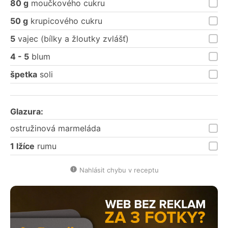
80 g
moučkového cukru
50 g
krupicového cukru
5
vajec (bílky a žloutky zvlášť)
4 - 5
blum
špetka
soli
Glazura:
ostružinová marmeláda
1 lžíce
rumu
Nahlásit chybu v receptu