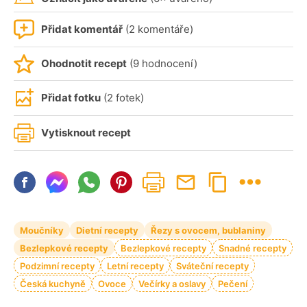
Přidat komentář
(2 komentáře)
Ohodnotit recept
(9 hodnocení)
Přidat fotku
(2 fotek)
Vytisknout recept
Moučníky
Dietní recepty
Řezy s ovocem, bublaniny
Bezlepkové recepty
Bezlepkové recepty
Snadné recepty
Podzimní recepty
Letní recepty
Sváteční recepty
Česká kuchyně
Ovoce
Večírky a oslavy
Pečení