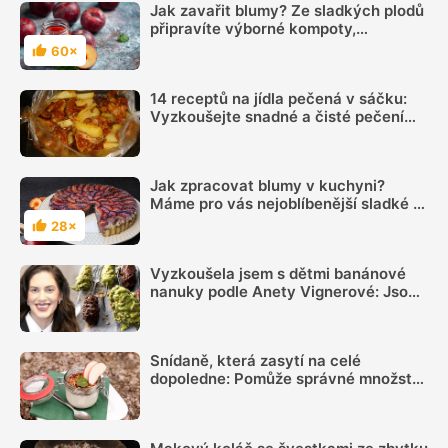
Jak zavařit blumy? Ze sladkých plodů
připravíte výborné kompoty,
marmelády nebo povidla
60×
Hodnocení
14 receptů na jídla pečená v sáčku:
Vyzkoušejte snadné a čisté pečení
plné chuti
Jak zpracovat blumy v kuchyni?
Máme pro vás nejoblíbenější sladké i
slané recepty
28×
Hodnocení
Vyzkoušela jsem s dětmi banánové
nanuky podle Anety Vignerové: Jsou
tak dobré, že do konce léta jiné dělat
nebudete
Snídaně, která zasytí na celé
dopoledne: Pomůže správné množství
bílkovin a dostatek vlákniny