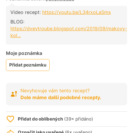
Video recept:
https://youtu.be/L34rxoLaSms
BLOG:
https://dvevtroube.blogspot.com/2019/09/makovy-
kol...
Moje poznámka
Přidat poznámku
Nevyhovuje vám tento recept?
Dole máme další podobné recepty.
Přidat do oblíbených
(39× přidáno)
Označit jako uvařené
(6× uvařeno)