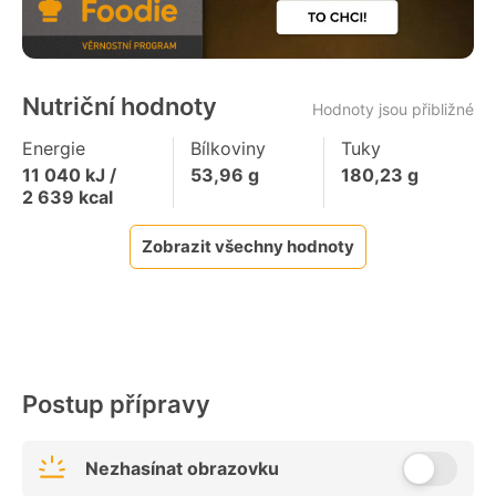
Nutriční hodnoty
Hodnoty jsou přibližné
Energie
Bílkoviny
Tuky
11 040
kJ /
53,96
g
180,23
g
2 639
kcal
Zobrazit všechny hodnoty
Postup přípravy
Nezhasínat obrazovku