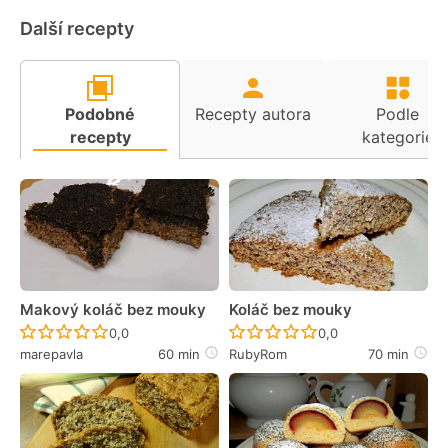
Další recepty
Podobné
Recepty autora
Podle
recepty
kategorie
Makový koláč bez mouky
Koláč bez mouky
Recept ještě nebyl hodnocen
Recept ještě nebyl 
0,0
0,0
marepavla
60 min
RubyRom
70 min