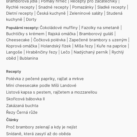
Bramborová jídla
|
Pomalý hrnec
|
Recepty pro začátečníky
|
Rychlé recepty
|
Snadné recepty
|
Pomazánky
|
Sladké recepty
|
Dietní recepty
|
Česká kuchyně
|
Zeleninové saláty
|
Studená
kuchyně
|
Dorty
Čokoládové muffiny
|
Fazolky na smetaně
|
Populární recepty:
Buchtičky s krémem
|
Rajská omáčka
|
Bramborový guláš
|
Cheesecake
|
Čočková polévka
|
Zapečené brambory s uzeným
|
Koprová omáčka
|
Holandský řízek
|
Míša řezy
|
Kuře na paprice
|
Langoše
|
Hraběnčiny řezy
|
Lečo
|
Nadýchaný perník
|
Rychlý
oběd
|
Bublanina
Recepty
Polévka z pečené papriky, rajčat a mrkve
Mini cheesecake podle Míši Landové
Listová kapsa s pestem, rajčetem a mozzarellou
Skořicová bábovka II
Zakázaná buchta
Řezy Černá růže
Články
Proč brambory zelenají a kdy je nejíst
Snídaně, která zasytí až do oběda