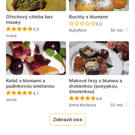
Ořechový chleba bez
Buchty s blumami
mouky
Recept ještě nebyl 
0,0
Recept ještě nebyl hodnocen
5,0
RubyRom
65 min
hosta
Koláč s blumami a
Makové řezy s blumou a
pudinkovou smetanou
drobenkou (posypkou,
žmolenkou)
Recept ještě nebyl hodnocen
4,7
Recept ještě nebyl 
4,8
isindy
Anna Kocikova
55 min
Zobrazit více