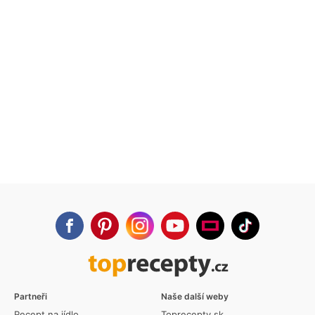
Partneři
Naše další weby
Recept na jídlo
Toprecepty.sk