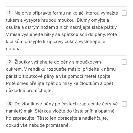
Nejprve připravte formu na koláč, kterou vymažte
tukem a vysypte hrubou moukou. Blumy omyjte a
osušte a ostrým nožem z nich nakrájejte slabé plátky.
V míse vyšlehejte bílky se špetkou soli do pěny. Poté
k bílkům přisypte krupicový cukr a vyšlehejte je
dotuha.
Žloutky vyšlehejte do pěny s moučkovým
cukrem. V rendlíku rozpusťte máslo, přidejte k němu
pár lžic žloutkové pěny a vše pomocí metel spojte.
Poté směs přelijte zpět do mísy ke žloutkům a opět
důkladně promíchejte.
Do žloutkové pěny po částech zapracujte čerstvě
namletý mák. Stěrkou vložte do těsta sníh a opatrně
ho zapracujte. Těsto jen obracejte a nadlehčujte,
dokud vše nebude promísené.