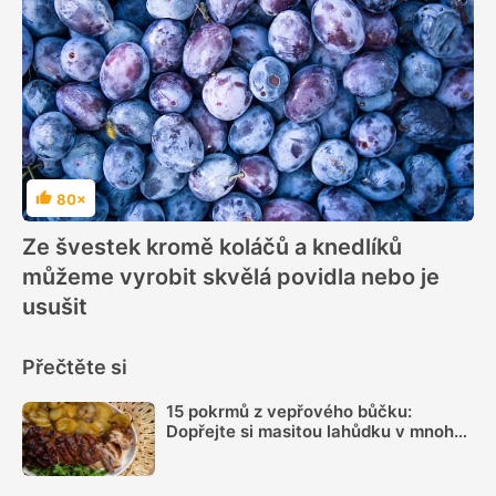
80×
Hodnocení
Ze švestek kromě koláčů a knedlíků
můžeme vyrobit skvělá povidla nebo je
usušit
Přečtěte si
15 pokrmů z vepřového bůčku:
Dopřejte si masitou lahůdku v mnoha
podobách