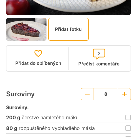
Přidat fotku
2
Přidat do oblíbených
Přečíst komentáře
Suroviny
8
Menší
Větší
porce
porce
Suroviny:
200 g
čerstvě namletého máku
80 g
rozpuštěného vychladlého másla