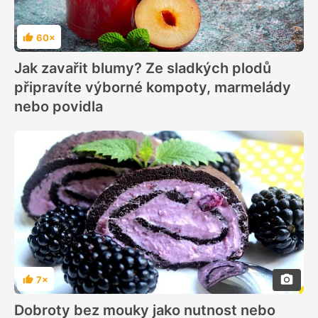
60×
Hodnocení
Jak zavařit blumy? Ze sladkých plodů
připravíte výborné kompoty, marmelády
nebo povidla
7×
Hodnocení
Dobroty bez mouky jako nutnost nebo