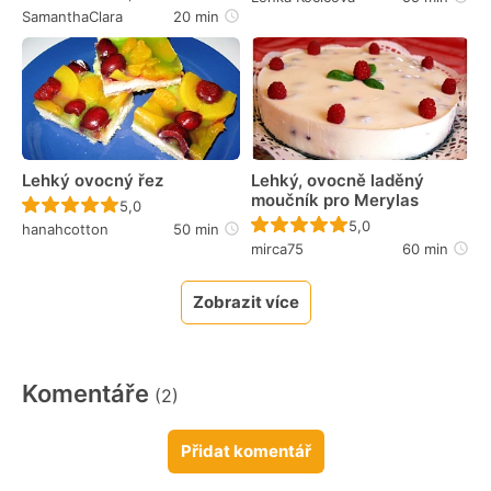
SamanthaClara
20 min
Lehký ovocný řez
Lehký, ovocně laděný
moučník pro Merylas
Recept ještě nebyl hodnocen
5,0
Recept ještě nebyl 
5,0
hanahcotton
50 min
mirca75
60 min
Zobrazit více
Komentáře
(2)
Přidat komentář