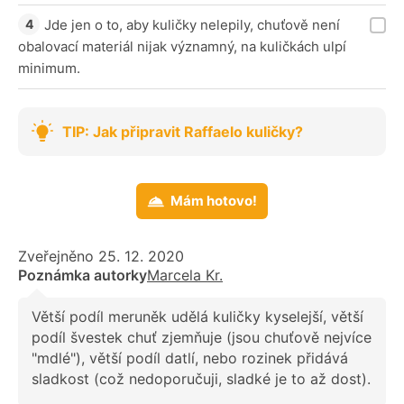
Jde jen o to, aby kuličky nelepily, chuťově není
obalovací materiál nijak významný, na kuličkách ulpí
minimum.
TIP: Jak připravit Raffaelo kuličky?
Mám hotovo!
Zveřejněno 25. 12. 2020
Poznámka autorky
Marcela Kr.
Větší podíl meruněk udělá kuličky kyselejší, větší
podíl švestek chuť zjemňuje (jsou chuťově nejvíce
"mdlé"), větší podíl datlí, nebo rozinek přidává
sladkost (což nedoporučuji, sladké je to až dost).