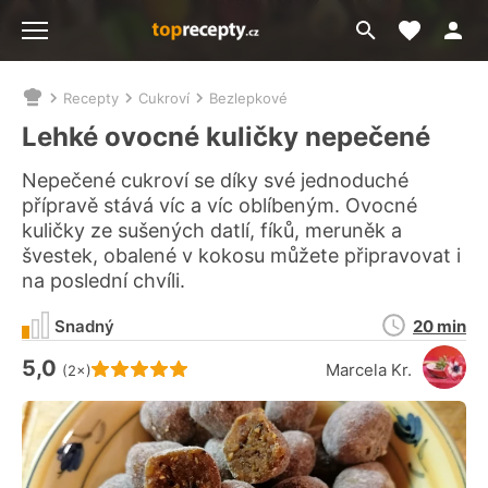
Moje akt
Přejít
Menu
na
vyhledávání
Recepty
Cukroví
Bezlepkové
Nacházíte
se
Lehké ovocné kuličky nepečené
zde:
Nepečené cukroví se díky své jednoduché
přípravě stává víc a víc oblíbeným. Ovocné
kuličky ze sušených datlí, fíků, meruněk a
švestek, obalené v kokosu můžete připravovat i
na poslední chvíli.
Doba
Snadný
20 min
přípravy
5,0
Hodnocení receptu je
Marcela Kr.
(2×)