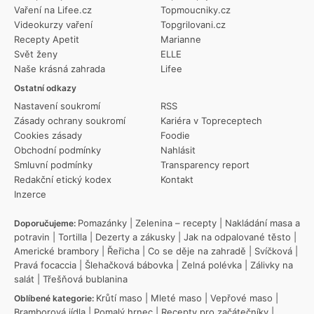
Vaření na Lifee.cz
Topmoucniky.cz
Videokurzy vaření
Topgrilovani.cz
Recepty Apetit
Marianne
Svět ženy
ELLE
Naše krásná zahrada
Lifee
Ostatní odkazy
Nastavení soukromí
RSS
Zásady ochrany soukromí
Kariéra v Topreceptech
Cookies zásady
Foodie
Obchodní podmínky
Nahlásit
Smluvní podmínky
Transparency report
Redakční etický kodex
Kontakt
Inzerce
Pomazánky
|
Zelenina – recepty
|
Nakládání masa a
Doporučujeme:
potravin
|
Tortilla
|
Dezerty a zákusky
|
Jak na odpalované těsto
|
Americké brambory
|
Řeřicha
|
Co se děje na zahradě
|
Svíčková
|
Pravá focaccia
|
Šlehačková bábovka
|
Zelná polévka
|
Zálivky na
salát
|
Třešňová bublanina
Krůtí maso
|
Mleté maso
|
Vepřové maso
|
Oblíbené kategorie:
Bramborová jídla
|
Pomalý hrnec
|
Recepty pro začátečníky
|