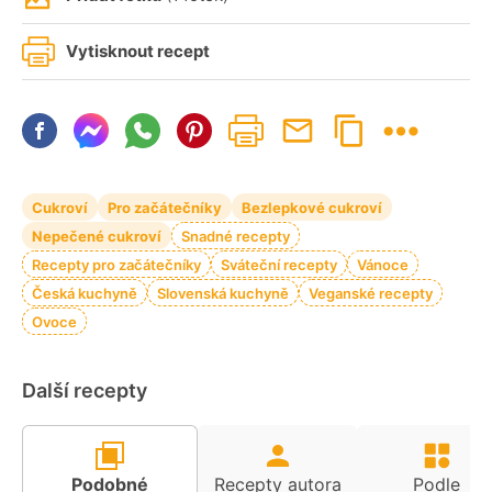
Vytisknout recept
Cukroví
Pro začátečníky
Bezlepkové cukroví
Nepečené cukroví
Snadné recepty
Recepty pro začátečníky
Sváteční recepty
Vánoce
Česká kuchyně
Slovenská kuchyně
Veganské recepty
Ovoce
Další recepty
Podobné
Recepty autora
Podle