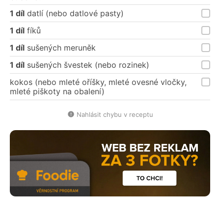
1 díl
datlí (nebo datlové pasty)
1 díl
fíků
1 díl
sušených meruněk
1 díl
sušených švestek (nebo rozinek)
kokos (nebo mleté oříšky, mleté ovesné vločky,
mleté piškoty na obalení)
Nahlásit chybu v receptu