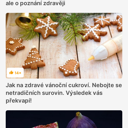
ale o poznání zdravěji
14×
Hodnocení
Jak na zdravé vánoční cukroví. Nebojte se
netradičních surovin. Výsledek vás
překvapí!