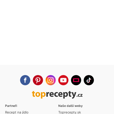
Partneři
Naše další weby
Recept na jídlo
Toprecepty.sk