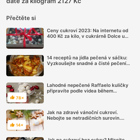
dáte za kilogram 2127 Kč
Přečtěte si
Ceny cukroví 2023: Na internetu od
400 Kč za kilo, v cukrárně Dolce u
Pohlreicha dáte za kilogram 2127 Kč
14 receptů na jídla pečená v sáčku:
Vyzkoušejte snadné a čisté pečení
plné chuti
Lahodné nepečené Raffaelo kuličky
připravíte podle videa během
chviličky
78×
Hodnocení
Jak na zdravé vánoční cukroví.
Nebojte se netradičních surovin.
Výsledek vás překvapí!
14×
Hodnocení
Jak na cukroví bez cukru? Mlsejte