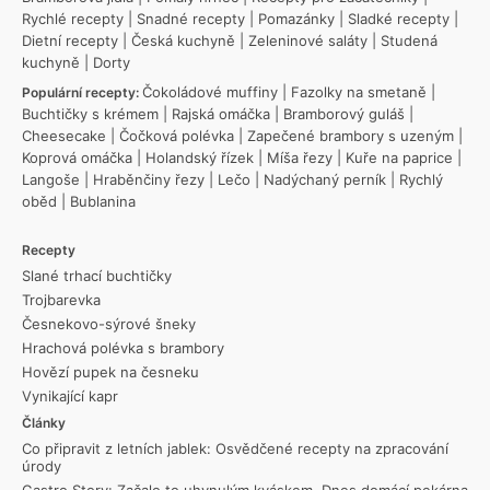
Rychlé recepty
|
Snadné recepty
|
Pomazánky
|
Sladké recepty
|
Dietní recepty
|
Česká kuchyně
|
Zeleninové saláty
|
Studená
kuchyně
|
Dorty
Čokoládové muffiny
|
Fazolky na smetaně
|
Populární recepty:
Buchtičky s krémem
|
Rajská omáčka
|
Bramborový guláš
|
Cheesecake
|
Čočková polévka
|
Zapečené brambory s uzeným
|
Koprová omáčka
|
Holandský řízek
|
Míša řezy
|
Kuře na paprice
|
Langoše
|
Hraběnčiny řezy
|
Lečo
|
Nadýchaný perník
|
Rychlý
oběd
|
Bublanina
Recepty
Slané trhací buchtičky
Trojbarevka
Česnekovo-sýrové šneky
Hrachová polévka s brambory
Hovězí pupek na česneku
Vynikající kapr
Články
Co připravit z letních jablek: Osvědčené recepty na zpracování
úrody
Gastro Story: Začalo to uhynulým kváskem. Dnes domácí pekárna