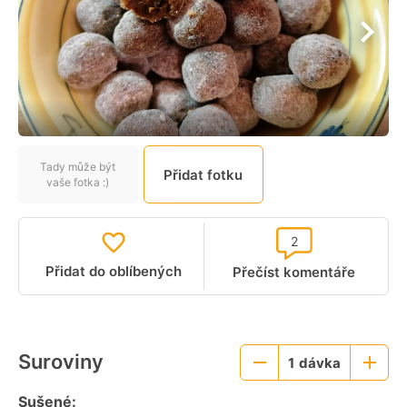
Tady může být
Přidat fotku
vaše fotka :)
2
Přidat do oblíbených
Přečíst komentáře
Suroviny
1
dávka
Menší
Větší
porce
porce
Sušené: