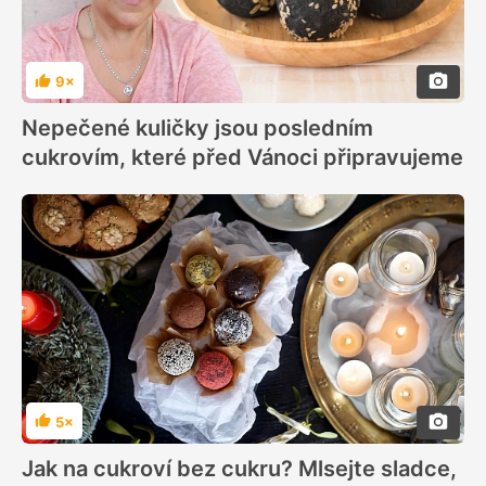
9×
Hodnocení
Nepečené kuličky jsou posledním
cukrovím, které před Vánoci připravujeme
5×
Hodnocení
Jak na cukroví bez cukru? Mlsejte sladce,