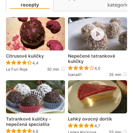
recepty
kategorie
Citrusové kuličky
Nepečené tatrankové
kuličky
Recept ještě nebyl hodnocen
4,4
Recept ještě nebyl 
4,0
La Furi Roja
30 min
Ivana41
35 min
Tatrankové kuličky -
Lehký ovocný dortík
nepečená specialita
Recept ještě nebyl 
4,7
Recept ještě nebyl hodnocen
4,6
Lenka Kocicova
55 min