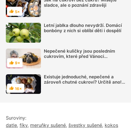
sladce, ale o poznání zdravěji
5×
Hodnocení
Letní jablka dlouho nevydrží. Domácí
bonbóny z nich si oblíbí děti i dospělí
Nepečené kuličky jsou posledním
cukrovím, které před Vánoci
připravujeme
9×
Hodnocení
Existuje jednoduché, nepečené a
zároveň chutné cukroví? Určitě ano!
Vyzkoušejte s námi raw cukroví bez
16×
Hodnocení
přidaného cukru
Suroviny:
datle
,
fíky
,
meruňky sušené
,
švestky sušené
,
kokos