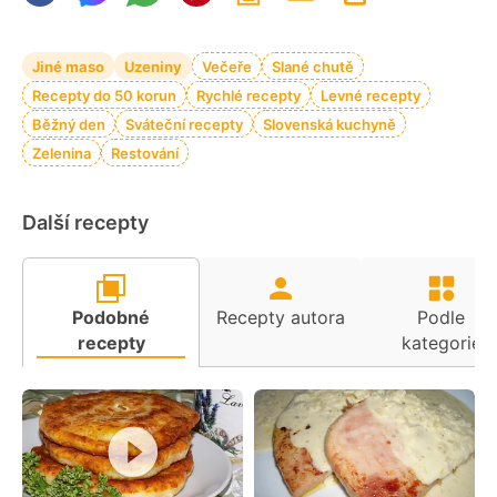
Jiné maso
Uzeniny
Večeře
Slané chutě
Recepty do 50 korun
Rychlé recepty
Levné recepty
Běžný den
Sváteční recepty
Slovenská kuchyně
Zelenina
Restování
Další recepty
Podobné
Recepty autora
Podle
recepty
kategorie