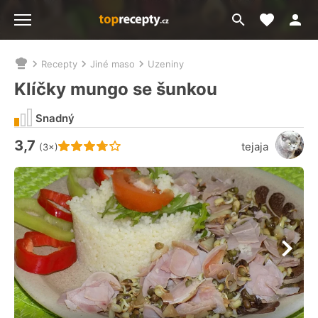
Moje akt
Přejít
Menu
na
vyhledávání
Recepty
Jiné maso
Uzeniny
Nacházíte
se
Klíčky mungo se šunkou
zde:
Snadný
3,7
Hodnocení receptu je
tejaja
(3×)