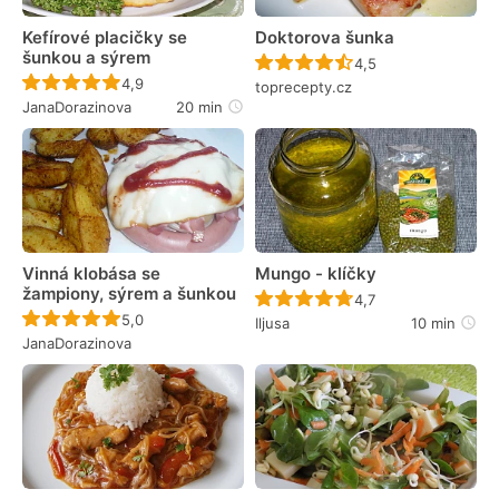
Kefírové placičky se
Doktorova šunka
šunkou a sýrem
Recept ještě nebyl 
4,5
Recept ještě nebyl hodnocen
4,9
toprecepty.cz
JanaDorazinova
20 min
Vinná klobása se
Mungo - klíčky
žampiony, sýrem a šunkou
Recept ještě nebyl 
4,7
Recept ještě nebyl hodnocen
5,0
Iljusa
10 min
JanaDorazinova