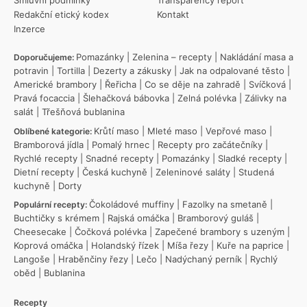
Smluvní podmínky
Transparency report
Redakční etický kodex
Kontakt
Inzerce
Pomazánky
|
Zelenina – recepty
|
Nakládání masa a
Doporučujeme:
potravin
|
Tortilla
|
Dezerty a zákusky
|
Jak na odpalované těsto
|
Americké brambory
|
Řeřicha
|
Co se děje na zahradě
|
Svíčková
|
Pravá focaccia
|
Šlehačková bábovka
|
Zelná polévka
|
Zálivky na
salát
|
Třešňová bublanina
Krůtí maso
|
Mleté maso
|
Vepřové maso
|
Oblíbené kategorie:
Bramborová jídla
|
Pomalý hrnec
|
Recepty pro začátečníky
|
Rychlé recepty
|
Snadné recepty
|
Pomazánky
|
Sladké recepty
|
Dietní recepty
|
Česká kuchyně
|
Zeleninové saláty
|
Studená
kuchyně
|
Dorty
Čokoládové muffiny
|
Fazolky na smetaně
|
Populární recepty:
Buchtičky s krémem
|
Rajská omáčka
|
Bramborový guláš
|
Cheesecake
|
Čočková polévka
|
Zapečené brambory s uzeným
|
Koprová omáčka
|
Holandský řízek
|
Míša řezy
|
Kuře na paprice
|
Langoše
|
Hraběnčiny řezy
|
Lečo
|
Nadýchaný perník
|
Rychlý
oběd
|
Bublanina
Recepty