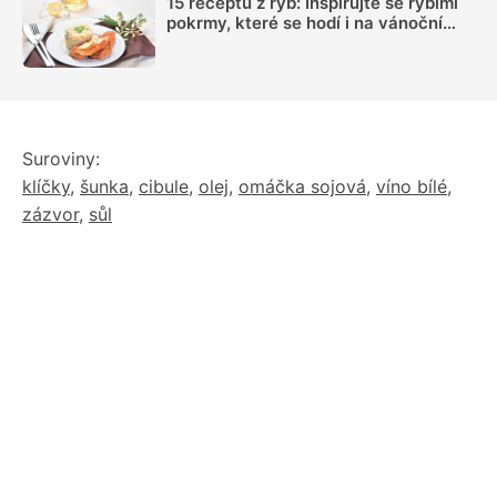
15 receptů z ryb: Inspirujte se rybími
pokrmy, které se hodí i na vánoční
hostinu
Suroviny:
klíčky
,
šunka
,
cibule
,
olej
,
omáčka sojová
,
víno bílé
,
zázvor
,
sůl