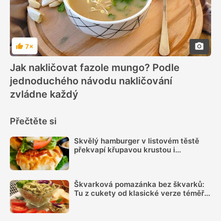
7×
Hodnocení
Jak nakličovat fazole mungo? Podle
jednoduchého návodu nakličování
zvládne každý
Přečtěte si
Skvělý hamburger v listovém těstě
překvapí křupavou krustou i
jednodušším servírováním
Škvarková pomazánka bez škvarků:
Tu z cukety od klasické verze téměř
nerozeznáte