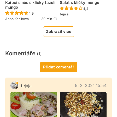
Kuřecí směs s klíčky fazolí
Salát s klíčky mungo
mungo
Recept ještě nebyl 
4,4
Recept ještě nebyl hodnocen
4,9
tejaja
Anna Kocikova
30 min
Zobrazit více
Komentáře
(1)
Přidat komentář
9. 2. 2021 15:54
tejaja