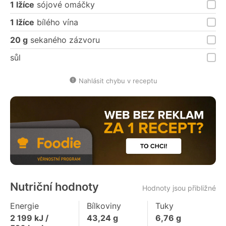
1 lžíce
sójové omáčky
1 lžíce
bílého vína
20 g
sekaného zázvoru
sůl
Nahlásit chybu v receptu
Nutriční hodnoty
Hodnoty jsou přibližné
Energie
Bílkoviny
Tuky
2 199
kJ /
43,24
g
6,76
g