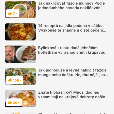
Jak nakličovat fazole mungo? Podle
jednoduchého návodu nakličování
zvládne každý
7×
Hodnocení
14 receptů na jídla pečená v sáčku:
Vyzkoušejte snadné a čisté pečení
plné chuti
Bylinková krusta dodá jehněčím
kotletkám výraznou chuť i křupavou
kůrku, radí Mirek Kalina
Jak jednoduše a levně naklíčit fazole
mungo nebo čočku. Nejchutnější jsou
mladé klíčky
106×
Hodnocení
Znáte klobásníky? Mnozí dodnes
vzpomínají na krajové dobroty našich
babiček
20×
Hodnocení