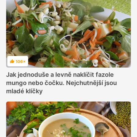
106×
Hodnocení
Jak jednoduše a levně naklíčit fazole
mungo nebo čočku. Nejchutnější jsou
mladé klíčky