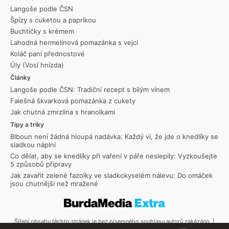
Langoše podle ČSN
Špízy s cuketou a paprikou
Buchtičky s krémem
Lahodná hermelínová pomazánka s vejci
Koláč paní přednostové
Úly (Vosí hnízda)
Články
Langoše podle ČSN: Tradiční recept s bílým vínem
Falešná škvarková pomazánka z cukety
Jak chutná zmrzlina s hranolkami
Tipy a triky
Blboun není žádná hloupá nadávka: Každý ví, že jde o knedlíky se
sladkou náplní
Co dělat, aby se knedlíky při vaření v páře neslepily: Vyzkoušejte
5 způsobů přípravy
Jak zavařit zelené fazolky ve sladkokyselém nálevu: Do omáček
jsou chutnější než mražené
Šíření obsahu těchto stránek je bez písemného souhlasu autorů zakázáno. |
Copyright © 2026 Toprecepty.cz