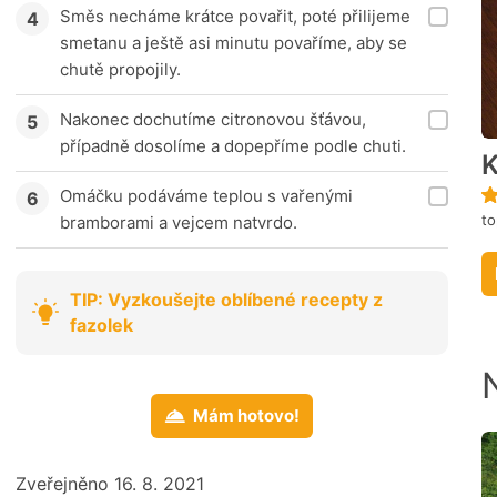
Směs necháme krátce povařit, poté přilijeme
smetanu a ještě asi minutu povaříme, aby se
chutě propojily.
Nakonec dochutíme citronovou šťávou,
případně dosolíme a dopepříme podle chuti.
K
Omáčku podáváme teplou s vařenými
to
bramborami a vejcem natvrdo.
TIP: Vyzkoušejte oblíbené recepty z
fazolek
Mám hotovo!
Zveřejněno 16. 8. 2021