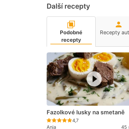
Další recepty
Podobné
Recepty au
recepty
Fazolkové lusky na smetaně
Recept ještě nebyl hodno
4,7
Anja
45 