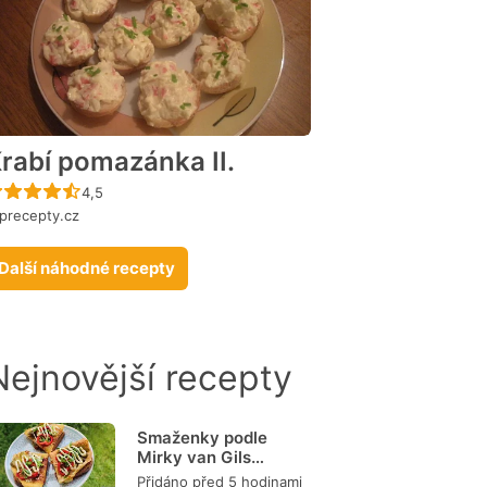
rabí pomazánka II.
Recept ještě nebyl hodnocen
4,5
precepty.cz
Další náhodné recepty
Nejnovější recepty
Smaženky podle
Mirky van Gils
Slavíkové
Přidáno před 5 hodinami