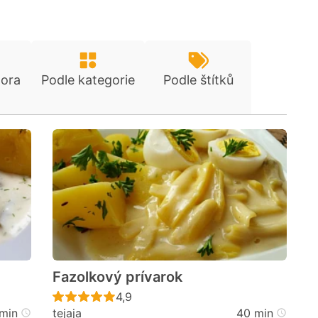
tora
Podle kategorie
Podle štítků
Fazolkový prívarok
cen
Recept ještě nebyl hodnocen
4,9
min
tejaja
40 min