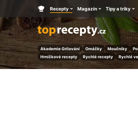
Recepty
Magazín
Tipy a triky
Hlavní
stránka
Akademie Grilování
Omáčky
Moučníky
Po
Hrníčkové recepty
Rychlé recepty
Rychlé v