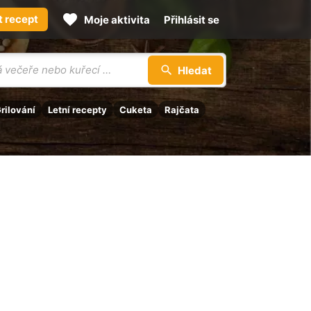
t recept
Moje aktivita
Přihlásit se
Hledat
rilování
Letní recepty
Cuketa
Rajčata