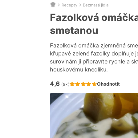
Recepty
Bezmasá jídla
Nacházíte
se
Fazolková omáčk
zde:
smetanou
Fazolková omáčka zjemněná smeta
křupavé zelené fazolky doplňuje
surovinám ji připravíte rychle a
houskovému knedlíku.
4,6
Hodnocení receptu je
Ohodnotit
(5×)