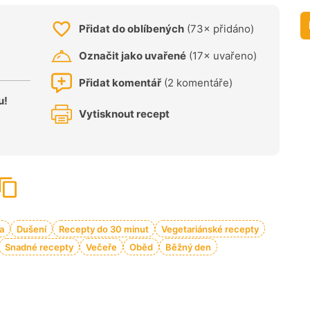
Přidat do oblíbených
(73× přidáno)
Označit jako uvařené
(17× uvařeno)
Přidat komentář
(2 komentáře)
u!
Vytisknout recept
a
Dušení
Recepty do 30 minut
Vegetariánské recepty
Snadné recepty
Večeře
Oběd
Běžný den