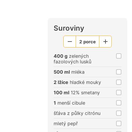
Suroviny
2
porce
Menší
Větší
porce
porce
400 g
zelených
fazolových lusků
500 ml
mléka
2 lžíce
hladké mouky
100 ml
12% smetany
1
menší cibule
šťáva z půlky citrónu
mletý pepř