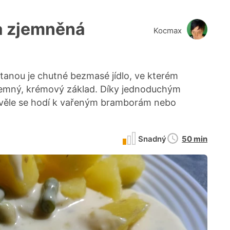
a zjemněná
Kocmax
nou je chutné bezmasé jídlo, ve kterém
 jemný, krémový základ. Díky jednoduchým
 skvěle se hodí k vařeným bramborám nebo
Doba
Snadný
50 min
přípravy