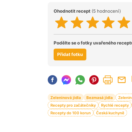
Ohodnotit recept
(5 hodnocení)
Podělte se o fotky uvařeného recept
Přidat fotku
Zeleninová jídla
Bezmasá jídla
Zelenin
Recepty pro začátečníky
Rychlé recepty
Recepty do 100 korun
Česká kuchyně