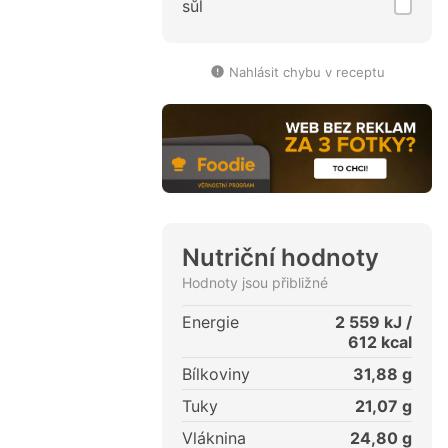
sůl
Nahlásit chybu v receptu
Nutriční hodnoty
Hodnoty jsou přibližné
Energie
2 559
kJ /
612
kcal
Bílkoviny
31,88
g
Tuky
21,07
g
Vláknina
24,80
g