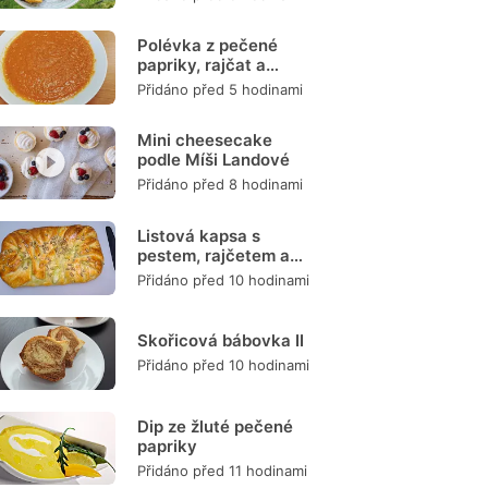
Polévka z pečené
papriky, rajčat a
mrkve
Přidáno před 5 hodinami
Mini cheesecake
podle Míši Landové
Přidáno před 8 hodinami
Listová kapsa s
pestem, rajčetem a
mozzarellou
Přidáno před 10 hodinami
Skořicová bábovka II
Přidáno před 10 hodinami
Dip ze žluté pečené
papriky
Přidáno před 11 hodinami