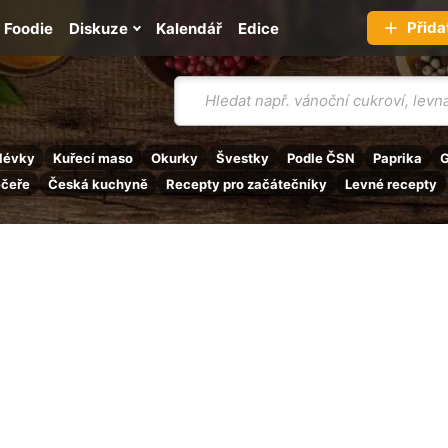
Přida
Foodie
Diskuze
Kalendář
Edice
Vyhledávání
lévky
Kuřecí maso
Okurky
Švestky
Podle ČSN
Paprika
G
ečeře
Česká kuchyně
Recepty pro začátečníky
Levné recepty