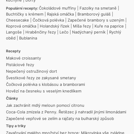
Čokoládové muffiny
|
Fazolky na smetaně
|
Populární recepty:
Buchtičky s krémem
|
Rajská omáčka
|
Bramborový guláš
|
Cheesecake
|
Čočková polévka
|
Zapečené brambory s uzeným
|
Koprová omáčka
|
Holandský řízek
|
Míša řezy
|
Kuře na paprice
|
Langoše
|
Hraběnčiny řezy
|
Lečo
|
Nadýchaný perník
|
Rychlý
oběd
|
Bublanina
Recepty
Makové croissanty
Pistáciové řezy
Nepečený ostružinový dort
Švestkové řezy ze zakysané smetany
Čočková polévka s klobásou a bramborami
Hovězí na česneku s veselým knedlíkem
Články
Jak zachránit mdlý meloun pomocí citronu
Coca-Cola zmizela z Penny. Řetězec ji nahradil jinými limonádami
Zapečené vepřové se zelím a rajčaty na bulharský způsob
Tipy a triky
Zavařování malého množství bez hrnce: Mikrovlnka vše zvládne