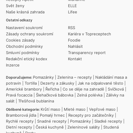
Svět ženy
ELLE
Naše krásná zahrada
Lifee
Ostatní odkazy
Nastavení soukromí
RSS
Zásady ochrany soukromí
Kariéra v Topreceptech
Cookies zásady
Foodie
Obchodní podmínky
Nahlásit
Smluvní podmínky
Transparency report
Redakční etický kodex
Kontakt
Inzerce
Pomazánky
|
Zelenina – recepty
|
Nakládání masa a
Doporučujeme:
potravin
|
Tortilla
|
Dezerty a zákusky
|
Jak na odpalované těsto
|
Americké brambory
|
Řeřicha
|
Co se děje na zahradě
|
Svíčková
|
Pravá focaccia
|
Šlehačková bábovka
|
Zelná polévka
|
Zálivky na
salát
|
Třešňová bublanina
Krůtí maso
|
Mleté maso
|
Vepřové maso
|
Oblíbené kategorie:
Bramborová jídla
|
Pomalý hrnec
|
Recepty pro začátečníky
|
Rychlé recepty
|
Snadné recepty
|
Pomazánky
|
Sladké recepty
|
Dietní recepty
|
Česká kuchyně
|
Zeleninové saláty
|
Studená
kuchyně
|
Dorty