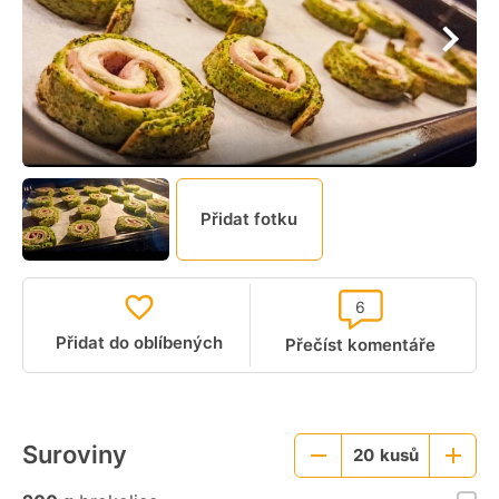
Přidat fotku
6
Přidat do oblíbených
Přečíst komentáře
Suroviny
20
kusů
Menší
Větší
porce
porce