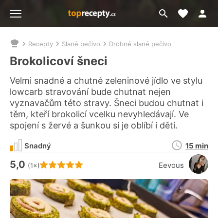
Moje akt
Přejít
Menu
na
vyhledávání
Recepty
Slané pečivo
Drobné slané pečivo
Nacházíte
se
Brokolicoví šneci
zde:
Velmi snadné a chutné zeleninové jídlo ve stylu
lowcarb stravování bude chutnat nejen
vyznavačům této stravy. Šneci budou chutnat i
těm, kteří brokolicí vcelku nevyhledávají. Ve
spojení s žervé a šunkou si je oblíbí i děti.
Doba
Snadný
15 min
přípravy
5,0
Hodnocení receptu je
Eevous
(1×)