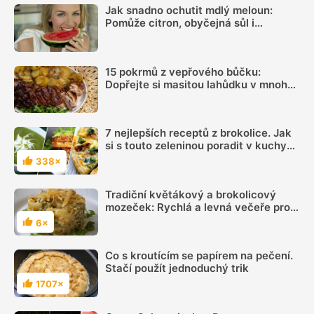
Jak snadno ochutit mdlý meloun:
Pomůže citron, obyčejná sůl i
kombinace několika dalších surovin
15 pokrmů z vepřového bůčku:
Dopřejte si masitou lahůdku v mnoha
podobách
7 nejlepších receptů z brokolice. Jak
si s touto zeleninou poradit v kuchyni,
abychom si na ní pochutnali
338×
Hodnocení
Tradiční květákový a brokolicový
mozeček: Rychlá a levná večeře pro
celou rodinu
6×
Hodnocení
Co s kroutícím se papírem na pečení.
Stačí použít jednoduchý trik
1707×
Hodnocení