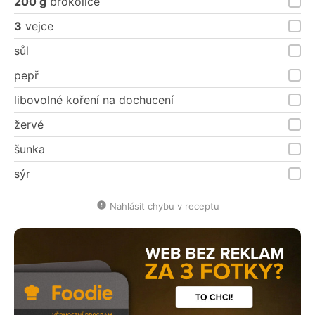
200 g
brokolice
3
vejce
sůl
pepř
libovolné koření na dochucení
žervé
šunka
sýr
Nahlásit chybu v receptu