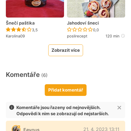
Šnečí paštika
Jahodoví šneci
Recept ještě nebyl hodnocen
Recept ještě nebyl 
3,5
0,0
Karolina09
poslirecept
120 min
Zobrazit více
Komentáře
(6)
Přidat komentář
Komentáře jsou řazeny od nejnovějších.
Odpovědi k nim se zobrazují od nejstarších.
21. 4. 2023 13:11
Eevous