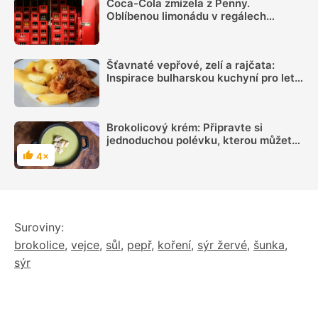
Coca-Cola zmizela z Penny.
Oblíbenou limonádu v regálech
nenajdete, důvodem je spor s
výrobcem a „hra nervů“
Šťavnaté vepřové, zelí a rajčata:
Inspirace bulharskou kuchyní pro letní
oběd z jednoho pekáčku
Brokolicový krém: Připravte si
jednoduchou polévku, kterou můžete
různě obohatit
4×
Hodnocení
Suroviny:
brokolice
,
vejce
,
sůl
,
pepř
,
koření
,
sýr žervé
,
šunka
,
sýr