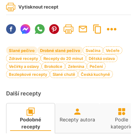
Vytisknout recept
Slané pečivo
Drobné slané pečivo
Svačina
Večeře
Zdravé recepty
Recepty do 20 minut
Dětská oslava
Večírky a oslavy
Brokolice
Zelenina
Pečení
Bezlepkové recepty
Slané chutě
Česká kuchyně
Další recepty
Podobné
Recepty autora
Podle
recepty
kategorie