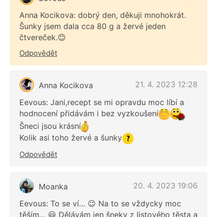
Anna Kocikova: dobrý den, děkuji mnohokrát.
Šunky jsem dala cca 80 g a žervé jeden
čtvereček.😊
Odpovědět
21. 4. 2023 12:28
Anna Kocikova
Eevous: Jani,recept se mi opravdu moc líbí a
hodnocení přidávám i bez vyzkoušení
Šneci jsou krásní
Kolik asi toho žervé a šunky
Odpovědět
20. 4. 2023 19:06
Moanka
Eevous: To se ví… 😉 Na to se vždycky moc
těším… 😃 Dělávám jen šneky z listového těsta a