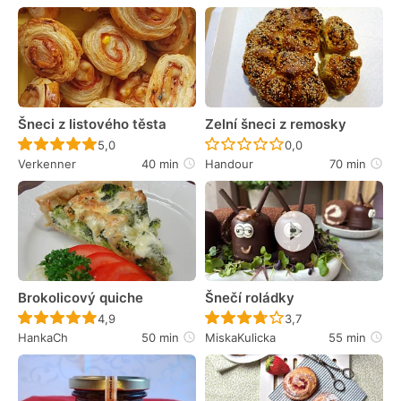
Šneci z listového těsta
Zelní šneci z remosky
Recept ještě nebyl hodnocen
Recept ještě nebyl 
5,0
0,0
Verkenner
40 min
Handour
70 min
Brokolicový quiche
Šnečí roládky
Recept ještě nebyl hodnocen
Recept ještě nebyl 
4,9
3,7
HankaCh
50 min
MiskaKulicka
55 min