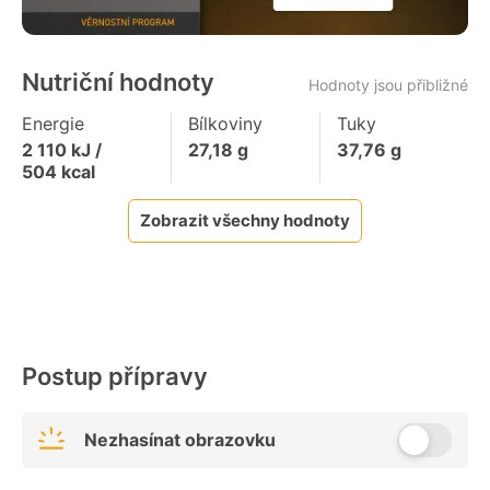
Nutriční hodnoty
Hodnoty jsou přibližné
Energie
Bílkoviny
Tuky
2 110
kJ /
27,18
g
37,76
g
504
kcal
Zobrazit všechny hodnoty
Postup přípravy
Nezhasínat obrazovku