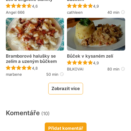
Recept ještě nebyl hodnocen
Recept ještě nebyl 
4,6
4,9
Angel 666
cathleen
40 min
Bramborové halušky se
Bůček v kysaném zelí
zelím a uzeným bůčkem
Recept ještě nebyl 
4,9
Recept ještě nebyl hodnocen
4,8
BILKOVAI
80 min
marbene
50 min
Zobrazit více
Komentáře
(10)
Přidat komentář