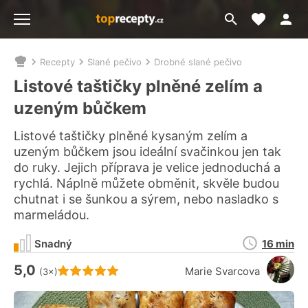
Moje akt
Přejít
Menu
na
vyhledávání
Recepty
Slané pečivo
Drobné slané pečivo
Nacházíte
se
Listové taštičky plněné zelím a
zde:
uzeným bůčkem
Listové taštičky plněné kysaným zelím a
uzeným bůčkem jsou ideální svačinkou jen tak
do ruky. Jejich příprava je velice jednoduchá a
rychlá. Náplně můžete obměnit, skvěle budou
chutnat i se šunkou a sýrem, nebo nasladko s
marmeládou.
Doba
Snadný
16 min
přípravy
5,0
Hodnocení receptu je
Marie Svarcova
(3×)