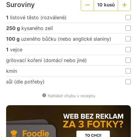
Suroviny
10
kusů
Menší
Větší
porce
porce
1
listové těsto (rozválené)
250 g
kysaného zelí
100 g
uzeného bůčku (nebo anglické slaniny)
1
vejce
grilovací koření (domácí nebo jiné)
kmín
sůl (dle potřeby)
Nahlásit chybu v receptu