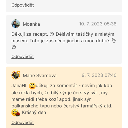
Odpovědět
10. 7. 2023 05:38
Moanka
Děkuji za recept. 😊 Dělávám taštičky s mletým
masem. Toto je zas něco jiného a moc dobré. 👌
😋
Odpovědět
9. 7. 2023 07:40
Marie Svarcova
JanaHl:
děkuji za komentář - nevím jak kdo
ale řekla bych, že bílý sýr je čerstvý sýr , my
máme rádi třeba kozí apod. jinak sýr
balkánského typu nebo čerstvý farmářský atd.
Krásný den
Odpovědět