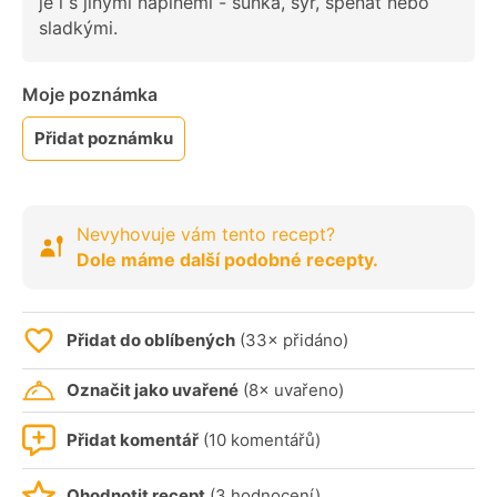
je i s jinými náplněmi - šunka, sýr, špenát nebo
sladkými.
Moje poznámka
Přidat poznámku
Nevyhovuje vám tento recept?
Dole máme další podobné recepty.
Přidat do oblíbených
(33× přidáno)
Označit jako uvařené
(8× uvařeno)
Přidat komentář
(10 komentářů)
Ohodnotit recept
(3 hodnocení)