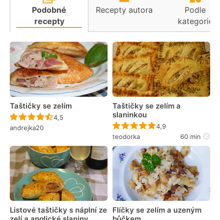
Podobné
Recepty autora
Podle
recepty
kategorie
Taštičky se zelím
Taštičky se zelím a
slaninkou
Recept ještě nebyl hodnocen
4,5
Recept ještě nebyl 
4,9
andrejka20
teodorka
60 min
Listové taštičky s náplní ze
Flíčky se zelím a uzeným
zelí a anglické slaniny
bůčkem