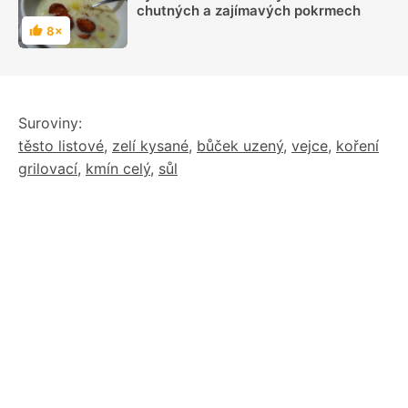
chutných a zajímavých pokrmech
8×
Hodnocení
Suroviny:
těsto listové
,
zelí kysané
,
bůček uzený
,
vejce
,
koření
grilovací
,
kmín celý
,
sůl