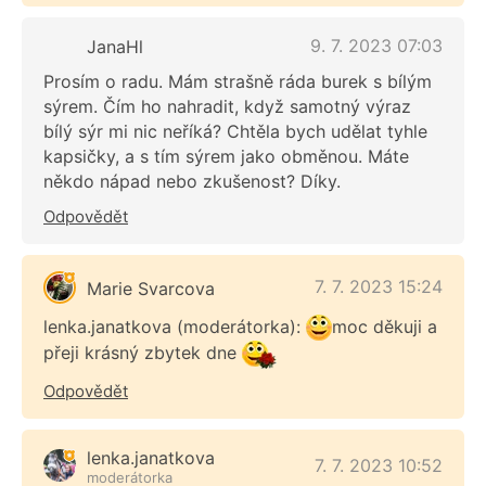
9. 7. 2023 07:03
JanaHl
Prosím o radu. Mám strašně ráda burek s bílým
sýrem. Čím ho nahradit, když samotný výraz
bílý sýr mi nic neříká? Chtěla bych udělat tyhle
kapsičky, a s tím sýrem jako obměnou. Máte
někdo nápad nebo zkušenost? Díky.
Odpovědět
7. 7. 2023 15:24
Marie Svarcova
lenka.janatkova (moderátorka):
moc děkuji a
přeji krásný zbytek dne
Odpovědět
lenka.janatkova
7. 7. 2023 10:52
moderátorka