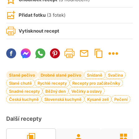
Přidat fotku
(3 fotek)
Vytisknout recept
Slané pečivo
Drobné slané pečivo
Snídaně
Svačina
Slané chutě
Rychlé recepty
Recepty pro začátečníky
Snadné recepty
Běžný den
Večírky a oslavy
Česká kuchyně
Slovenská kuchyně
Kysané zelí
Pečení
Další recepty