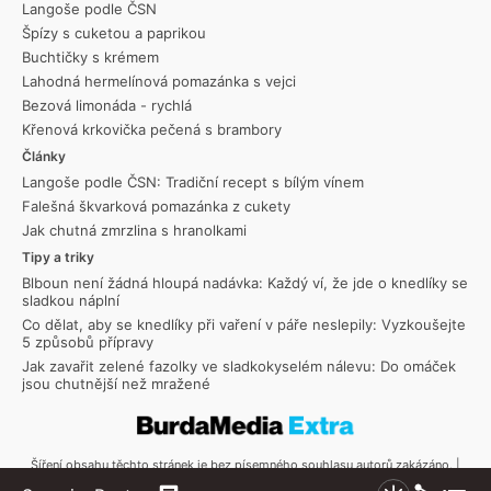
Langoše podle ČSN
Špízy s cuketou a paprikou
Buchtičky s krémem
Lahodná hermelínová pomazánka s vejci
Bezová limonáda - rychlá
Křenová krkovička pečená s brambory
Články
Langoše podle ČSN: Tradiční recept s bílým vínem
Falešná škvarková pomazánka z cukety
Jak chutná zmrzlina s hranolkami
Tipy a triky
Blboun není žádná hloupá nadávka: Každý ví, že jde o knedlíky se
sladkou náplní
Co dělat, aby se knedlíky při vaření v páře neslepily: Vyzkoušejte
5 způsobů přípravy
Jak zavařit zelené fazolky ve sladkokyselém nálevu: Do omáček
jsou chutnější než mražené
Šíření obsahu těchto stránek je bez písemného souhlasu autorů zakázáno. |
Copyright © 2026 Toprecepty.cz