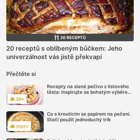
20 RECEPTŮ
20 receptů s oblíbeným bůčkem: Jeho
univerzálnost vás jistě překvapí
Přečtěte si
Recepty na slané pečivo z listového
těsta: Inspirujte se bohatým výběrem
z receptáře
20×
Hodnocení
Co s kroutícím se papírem na pečení.
Stačí použít jednoduchý trik
1707×
Hodnocení