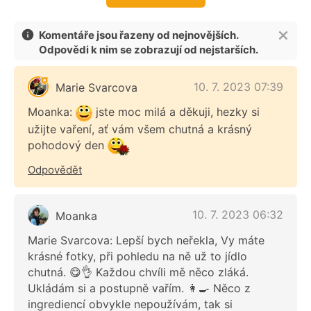
Komentáře jsou řazeny od nejnovějších.
Odpovědi k nim se zobrazují od nejstarších.
10. 7. 2023 07:39
Marie Svarcova
Moanka:
jste moc milá a děkuji, hezky si
užijte vaření, ať vám všem chutná a krásný
pohodový den
Odpovědět
10. 7. 2023 06:32
Moanka
Marie Svarcova: Lepší bych neřekla, Vy máte
krásné fotky, při pohledu na ně už to jídlo
chutná. 😋👌 Každou chvíli mě něco zláká.
Ukládám si a postupně vařím. 👩‍🍳 Něco z
ingrediencí obvykle nepoužívám, tak si