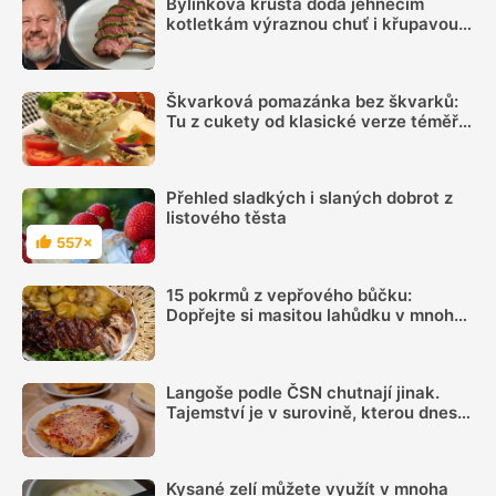
Bylinková krusta dodá jehněčím
kotletkám výraznou chuť i křupavou
kůrku, radí Mirek Kalina
Škvarková pomazánka bez škvarků:
Tu z cukety od klasické verze téměř
nerozeznáte
Přehled sladkých i slaných dobrot z
listového těsta
557×
Hodnocení
15 pokrmů z vepřového bůčku:
Dopřejte si masitou lahůdku v mnoha
podobách
Langoše podle ČSN chutnají jinak.
Tajemství je v surovině, kterou dnes
téměř nikdo nepřidává
Kysané zelí můžete využít v mnoha