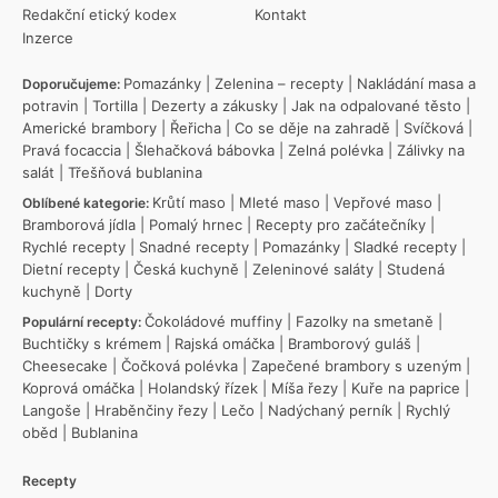
Redakční etický kodex
Kontakt
Inzerce
Pomazánky
|
Zelenina – recepty
|
Nakládání masa a
Doporučujeme:
potravin
|
Tortilla
|
Dezerty a zákusky
|
Jak na odpalované těsto
|
Americké brambory
|
Řeřicha
|
Co se děje na zahradě
|
Svíčková
|
Pravá focaccia
|
Šlehačková bábovka
|
Zelná polévka
|
Zálivky na
salát
|
Třešňová bublanina
Krůtí maso
|
Mleté maso
|
Vepřové maso
|
Oblíbené kategorie:
Bramborová jídla
|
Pomalý hrnec
|
Recepty pro začátečníky
|
Rychlé recepty
|
Snadné recepty
|
Pomazánky
|
Sladké recepty
|
Dietní recepty
|
Česká kuchyně
|
Zeleninové saláty
|
Studená
kuchyně
|
Dorty
Čokoládové muffiny
|
Fazolky na smetaně
|
Populární recepty:
Buchtičky s krémem
|
Rajská omáčka
|
Bramborový guláš
|
Cheesecake
|
Čočková polévka
|
Zapečené brambory s uzeným
|
Koprová omáčka
|
Holandský řízek
|
Míša řezy
|
Kuře na paprice
|
Langoše
|
Hraběnčiny řezy
|
Lečo
|
Nadýchaný perník
|
Rychlý
oběd
|
Bublanina
Recepty