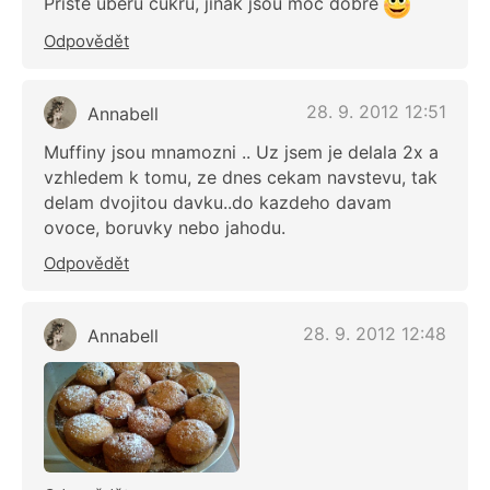
Příště uberu cukru, jinak jsou moc dobré
Odpovědět
28. 9. 2012 12:51
Annabell
Muffiny jsou mnamozni .. Uz jsem je delala 2x a
vzhledem k tomu, ze dnes cekam navstevu, tak
delam dvojitou davku..do kazdeho davam
ovoce, boruvky nebo jahodu.
Odpovědět
28. 9. 2012 12:48
Annabell