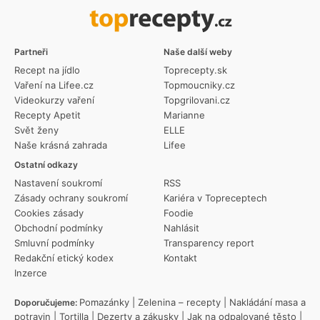
Partneři
Naše další weby
Recept na jídlo
Toprecepty.sk
Vaření na Lifee.cz
Topmoucniky.cz
Videokurzy vaření
Topgrilovani.cz
Recepty Apetit
Marianne
Svět ženy
ELLE
Naše krásná zahrada
Lifee
Ostatní odkazy
Nastavení soukromí
RSS
Zásady ochrany soukromí
Kariéra v Topreceptech
Cookies zásady
Foodie
Obchodní podmínky
Nahlásit
Smluvní podmínky
Transparency report
Redakční etický kodex
Kontakt
Inzerce
Pomazánky
|
Zelenina – recepty
|
Nakládání masa a
Doporučujeme:
potravin
|
Tortilla
|
Dezerty a zákusky
|
Jak na odpalované těsto
|