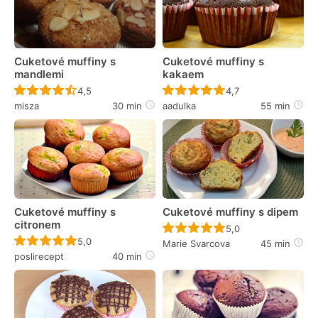
Cuketové muffiny s
Cuketové muffiny s
mandlemi
kakaem
Recept ještě nebyl hodnocen
Recept ještě nebyl 
4,5
4,7
misza
30 min
aadulka
55 min
Cuketové muffiny s
Cuketové muffiny s dipem
citronem
Recept ještě nebyl 
5,0
Recept ještě nebyl hodnocen
5,0
Marie Svarcova
45 min
poslirecept
40 min