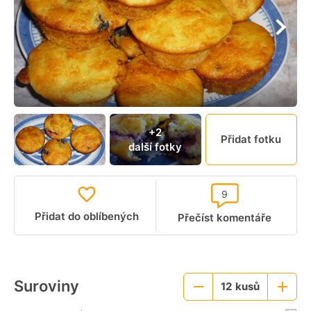
+2
Přidat fotku
další fotky
9
Přidat do oblíbených
Přečíst komentáře
Suroviny
12
kusů
Menší
Větší
porce
porce