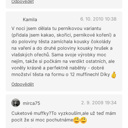
Odpovědět
6. 10. 2010 10:38
Kamila
V noci jsem dělala tu perníkovou variantu
(přidala jsem kakao, skořici, perníkové koření) a
do poloviny těsta zamíchala kousky čokolády
na vaření a do druhé poloviny kousky hrušek a
vlašských ořechů. Sama svoje výrobky moc
nejím, takže si počkám na verdikt ostatních, ale
voněly krásně a perfektně naběhly - dobré
množství těsta na formu o 12 muffinech! Díky
Odpovědět
2. 9. 2009 19:34
mirca75
Cuketové muffky?To vyzkouším,ale už teď mám
pocit že si moc pochutnáme