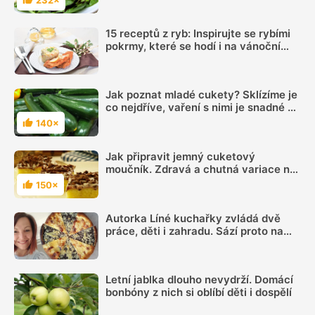
232×
Hodnocení
nerozpadají
15 receptů z ryb: Inspirujte se rybími
pokrmy, které se hodí i na vánoční
hostinu
Jak poznat mladé cukety? Sklízíme je
co nejdříve, vaření s nimi je snadné a
rychlé, chuť skvělá
140×
Hodnocení
Jak připravit jemný cuketový
moučník. Zdravá a chutná variace na
letní buchty a koláče nás potěší
150×
Hodnocení
Autorka Líné kuchařky zvládá dvě
práce, děti i zahradu. Sází proto na
jednoduchá jídla, ale umí i poctivé
frgále
Letní jablka dlouho nevydrží. Domácí
bonbóny z nich si oblíbí děti i dospělí