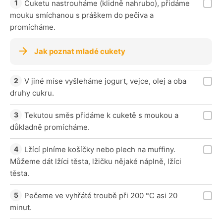
Cuketu nastrouháme (klidně nahrubo), přidáme
mouku smíchanou s práškem do pečiva a
promícháme.
Jak poznat mladé cukety
V jiné míse vyšleháme jogurt, vejce, olej a oba
druhy cukru.
Tekutou směs přidáme k cuketě s moukou a
důkladně promícháme.
Lžící plníme košíčky nebo plech na muffiny.
Můžeme dát lžíci těsta, lžičku nějaké náplně, lžíci
těsta.
Pečeme ve vyhřáté troubě při 200 °C asi 20
minut.