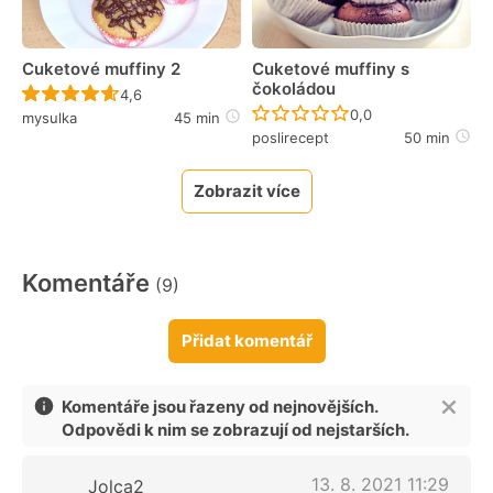
Cuketové muffiny 2
Cuketové muffiny s
čokoládou
Recept ještě nebyl hodnocen
4,6
Recept ještě nebyl 
0,0
mysulka
45 min
poslirecept
50 min
Zobrazit více
Komentáře
(9)
Přidat komentář
Komentáře jsou řazeny od nejnovějších.
Odpovědi k nim se zobrazují od nejstarších.
13. 8. 2021 11:29
Jolca2