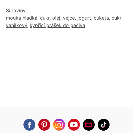
Suroviny:
mouka hladká
,
cukr
,
olej
,
vejce
,
jogurt
,
cuketa
,
cukr
vanilkový
,
kypřící prášek do pečiva