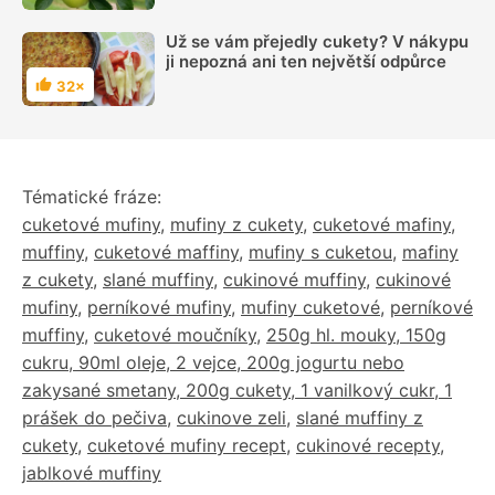
Už se vám přejedly cukety? V nákypu
ji nepozná ani ten největší odpůrce
32×
Hodnocení
Tématické fráze:
cuketové mufiny
,
mufiny z cukety
,
cuketové mafiny
,
muffiny
,
cuketové maffiny
,
mufiny s cuketou
,
mafiny
z cukety
,
slané muffiny
,
cukinové muffiny
,
cukinové
mufiny
,
perníkové mufiny
,
mufiny cuketové
,
perníkové
muffiny
,
cuketové moučníky
,
250g hl. mouky, 150g
cukru, 90ml oleje, 2 vejce, 200g jogurtu nebo
zakysané smetany, 200g cukety, 1 vanilkový cukr, 1
prášek do pečiva
,
cukinove zeli
,
slané muffiny z
cukety
,
cuketové mufiny recept
,
cukinové recepty
,
jablkové muffiny