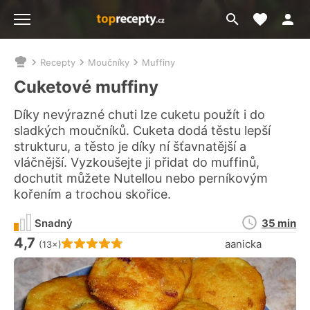
Moje akt
Přejít
Menu
na
vyhledávání
Recepty
Moučníky
Muffiny
Nacházíte
se
Cuketové muffiny
zde:
Díky nevýrazné chuti lze cuketu použít i do
sladkých moučníků. Cuketa dodá těstu lepší
strukturu, a těsto je díky ní šťavnatější a
vláčnější. Vyzkoušejte ji přidat do muffinů,
dochutit můžete Nutellou nebo perníkovým
kořením a trochou skořice.
Doba
Snadný
35 min
přípravy
4,7
Hodnocení receptu je
aanicka
(13×)