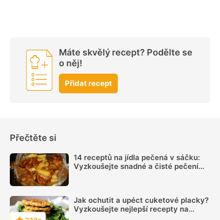
Máte skvělý recept? Podělte se
o něj!
Přidat recept
Přečtěte si
14 receptů na jídla pečená v sáčku:
Vyzkoušejte snadné a čisté pečení
plné chuti
Jak ochutit a upéct cuketové placky?
Vyzkoušejte nejlepší recepty na
oblíbené placičky, které se při pečení