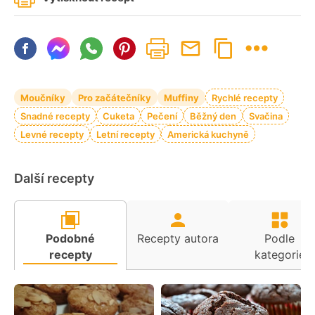
Moučníky
Pro začátečníky
Muffiny
Rychlé recepty
Snadné recepty
Cuketa
Pečení
Běžný den
Svačina
Levné recepty
Letní recepty
Americká kuchyně
Další recepty
Podobné
Recepty autora
Podle
recepty
kategorie