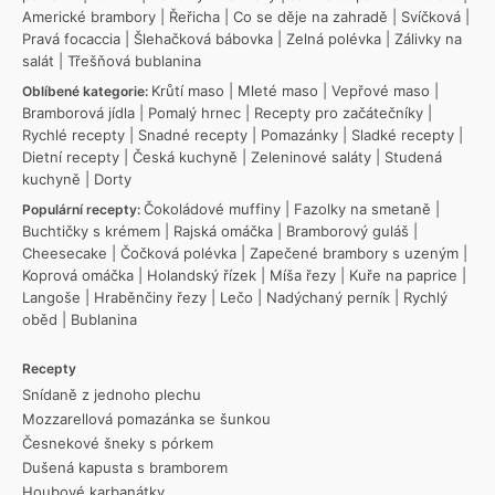
Americké brambory
|
Řeřicha
|
Co se děje na zahradě
|
Svíčková
|
Pravá focaccia
|
Šlehačková bábovka
|
Zelná polévka
|
Zálivky na
salát
|
Třešňová bublanina
Krůtí maso
|
Mleté maso
|
Vepřové maso
|
Oblíbené kategorie:
Bramborová jídla
|
Pomalý hrnec
|
Recepty pro začátečníky
|
Rychlé recepty
|
Snadné recepty
|
Pomazánky
|
Sladké recepty
|
Dietní recepty
|
Česká kuchyně
|
Zeleninové saláty
|
Studená
kuchyně
|
Dorty
Čokoládové muffiny
|
Fazolky na smetaně
|
Populární recepty:
Buchtičky s krémem
|
Rajská omáčka
|
Bramborový guláš
|
Cheesecake
|
Čočková polévka
|
Zapečené brambory s uzeným
|
Koprová omáčka
|
Holandský řízek
|
Míša řezy
|
Kuře na paprice
|
Langoše
|
Hraběnčiny řezy
|
Lečo
|
Nadýchaný perník
|
Rychlý
oběd
|
Bublanina
Recepty
Snídaně z jednoho plechu
Mozzarellová pomazánka se šunkou
Česnekové šneky s pórkem
Dušená kapusta s bramborem
Houbové karbanátky