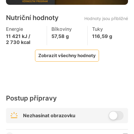
Nutriční hodnoty
Hodnoty jsou přibližné
Energie
Bílkoviny
Tuky
11 421
kJ /
57,58
g
116,59
g
2 730
kcal
Zobrazit všechny hodnoty
Postup přípravy
Nezhasínat obrazovku