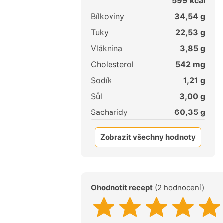
599
kcal
Bílkoviny
34,54
g
Tuky
22,53
g
Vláknina
3,85
g
Cholesterol
542
mg
Sodík
1,21
g
Sůl
3,00
g
Sacharidy
60,35
g
Zobrazit všechny hodnoty
Ohodnotit recept
(2 hodnocení)