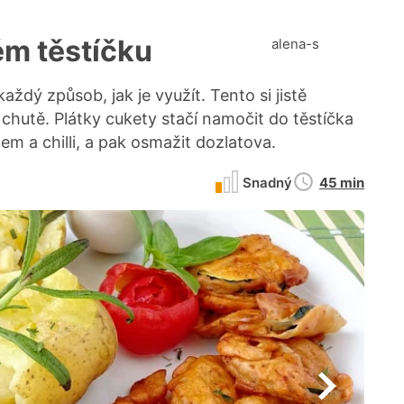
ém těstíčku
alena-s
ždý způsob, jak je využít. Tento si jistě
 chutě. Plátky cukety stačí namočit do těstíčka
 a chilli, a pak osmažit dozlatova.
Doba
Snadný
45 min
přípravy