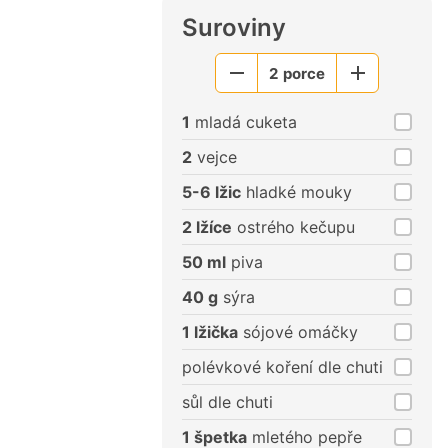
Suroviny
2
porce
Menší
Větší
porce
porce
1
mladá cuketa
2
vejce
5-6 lžic
hladké mouky
2 lžíce
ostrého kečupu
50 ml
piva
40 g
sýra
1 lžička
sójové omáčky
polévkové koření dle chuti
sůl dle chuti
1 špetka
mletého pepře