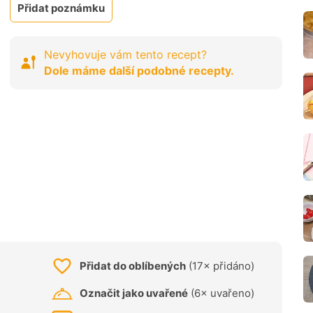
Přidat poznámku
Nevyhovuje vám tento recept?
Dole máme další podobné recepty.
Přidat do oblíbených
(17× přidáno)
Označit jako uvařené
(6× uvařeno)