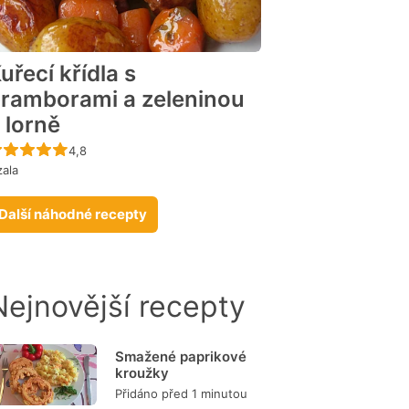
uřecí křídla s
ramborami a zeleninou
 lorně
Recept ještě nebyl hodnocen
4,8
zala
Další náhodné recepty
Nejnovější recepty
Smažené paprikové
kroužky
Přidáno před 1 minutou