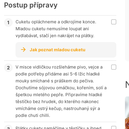
Postup přípravy
Cuketu opláchneme a odkrojíme konce.
Mladou cuketu nemusíme loupat ani
vydlabávat, stačí jen nakrájet na plátky.
Jak poznat mladou cuketu
V misce vidličkou rozšleháme pivo, vejce a
podle potřeby přidáme asi 5-6 lžic hladké
mouky smíchané s práškem do pečiva.
Dochutíme sójovou omáčkou, kořením, solí a
špetkou mletého pepře. Připravíme hladké
těstíčko bez hrudek, do kterého nakonec
vmícháme ostrý kečup, nastrouhaný sýr a
podle chuti chilli.
Plátky cukety namáčíme v těstíčku a ihned