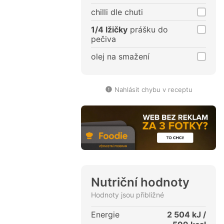
chilli dle chuti
1/4 lžičky
prášku do
pečiva
olej na smažení
Nahlásit chybu v receptu
Nutriční hodnoty
Hodnoty jsou přibližné
Energie
2 504
kJ /