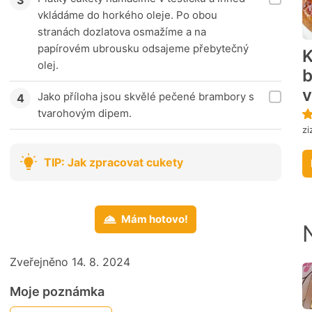
vkládáme do horkého oleje. Po obou
stranách dozlatova osmažíme a na
papírovém ubrousku odsajeme přebytečný
K
olej.
b
v
Jako příloha jsou skvělé pečené brambory s
tvarohovým dipem.
zi
TIP: Jak zpracovat cukety
Mám hotovo!
Zveřejněno 14. 8. 2024
Moje poznámka