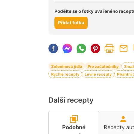
Podělte se o fotky uvařeného recept
Přidat fotku
Zeleninová jídla
Pro začátečníky
Smaž
Rychlé recepty
Levné recepty
Pikantní
Další recepty
Podobné
Recepty au