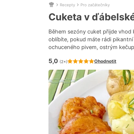
Recepty
Pro začátečníky
Nacházíte
se
Cuketa v ďábelsk
zde:
Během sezóny cuket přijde vhod ka
oblíbíte, pokud máte rádi pikantní
ochuceného pivem, ostrým kečupem
5,0
Hodnocení receptu je
Ohodnotit
(2×)