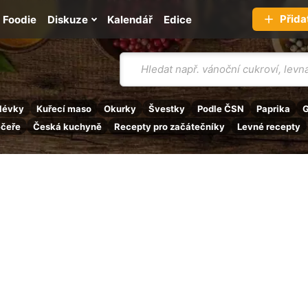
Přida
Foodie
Diskuze
Kalendář
Edice
Vyhledávání
lévky
Kuřecí maso
Okurky
Švestky
Podle ČSN
Paprika
G
ečeře
Česká kuchyně
Recepty pro začátečníky
Levné recepty