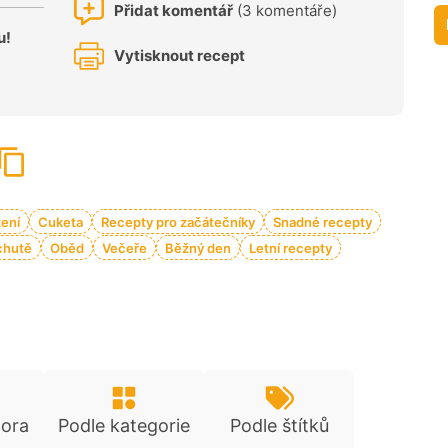
Přidat komentář
(3 komentáře)
u!
Vytisknout recept
ení
Cuketa
Recepty pro začátečníky
Snadné recepty
 chutě
Oběd
Večeře
Běžný den
Letní recepty
tora
Podle kategorie
Podle štítků