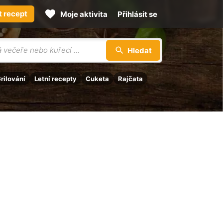
t recept
Moje aktivita
Přihlásit se
Hledat
rilování
Letní recepty
Cuketa
Rajčata