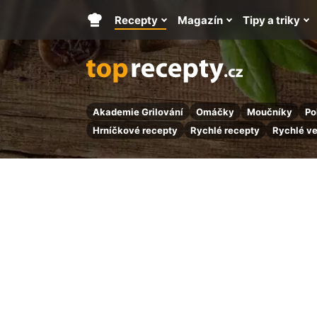
Recepty
Magazín
Tipy a triky
Hlavní
stránka
Akademie Grilování
Omáčky
Moučníky
Po
Hrníčkové recepty
Rychlé recepty
Rychlé v