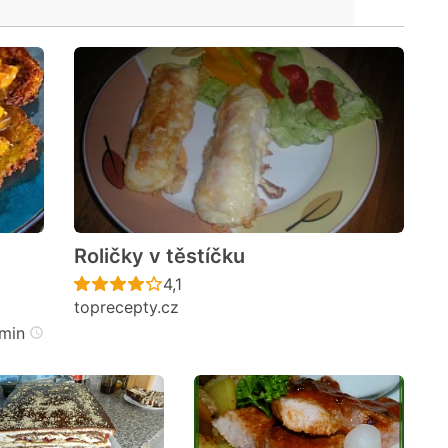
Roličky v těstíčku
Recept ještě nebyl hodnocen
4,1
toprecepty.cz
cen
min