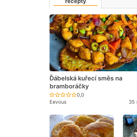
recepty
Ďábelská kuřecí směs na
bramboráčky
Recept ještě nebyl hodno
0,0
Eevous
35 