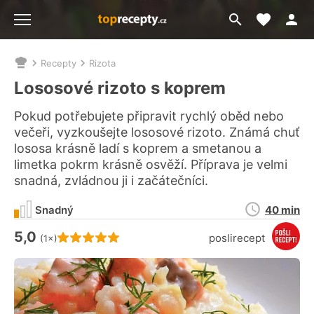
Moje akt
Přejít
Menu
na
vyhledávání
Recepty
Rizota
Nacházíte
se
Lososové rizoto s koprem
zde:
Pokud potřebujete připravit rychlý oběd nebo
večeři, vyzkoušejte lososové rizoto. Známá chuť
lososa krásně ladí s koprem a smetanou a
limetka pokrm krásně osvěží. Příprava je velmi
snadná, zvládnou ji i začátečníci.
Doba
Snadný
40 min
přípravy
5,0
Hodnocení receptu je
poslirecept
(1×)