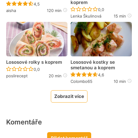
koprem
Recept ještě nebyl hodnocen
4,5
Recept ještě nebyl 
0,0
aisha
120 min
Lenka Škulinová
15 min
Lososové rolky s koprem
Lososové kostky se
smetanou a koprem
Recept ještě nebyl hodnocen
0,0
Recept ještě nebyl 
4,6
poslirecept
20 min
Colombo65
10 min
Zobrazit více
Komentáře