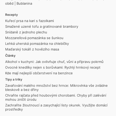
oběd
|
Bublanina
Recepty
Kuřecí prsa na kari s fazolkami
Smažené uzené tofu a gratinované brambory
Snídaně z jednoho plechu
Mozzarellová pomazánka se šunkou
Lehká uherská pomazánka na chlebíčky
Maďarský tokáň z hovězího masa
Články
Alkohol v kuchyni: Jak ovlivňuje chuť, vůni a přípravu pokrmů
Ovocné knedlíky nejen s borůvkami: Rychlý hrnkový recept
Kde mají nejlepší občerstvení na benzince
Tipy a triky
Zavařování malého množství bez hrnce: Mikrovlnka vše zvládne
bleskově a bez dřiny
Chraňte rajčata před houbovými chorobami. Chyby při zalévání
mohou zničit úrodu
Zachraňte žloutnoucí a zasychající listy okurek. Využijte domácí
prostředky