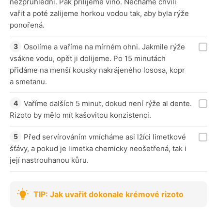
nezprůhlední. Pak přilijeme víno. Necháme chvíli
vařit a poté zalijeme horkou vodou tak, aby byla rýže
ponořená.
Osolíme a vaříme na mírném ohni. Jakmile rýže
vsákne vodu, opět ji dolijeme. Po 15 minutách
přidáme na menší kousky nakrájeného lososa, kopr
a smetanu.
Vaříme dalších 5 minut, dokud není rýže al dente.
Rizoto by mělo mít kašovitou konzistenci.
Před servírováním vmícháme asi lžíci limetkové
šťávy, a pokud je limetka chemicky neošetřená, tak i
její nastrouhanou kůru.
TIP: Jak uvařit dokonale krémové rizoto