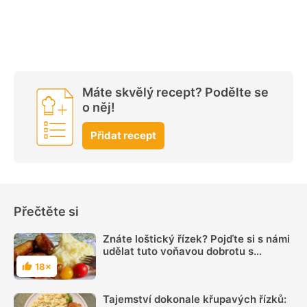
Máte skvělý recept? Podělte se
o něj!
Přidat recept
Přečtěte si
Znáte loštický řízek? Pojďte si s námi
udělat tuto voňavou dobrotu s
tvarůžky
18×
Hodnocení
Tajemství dokonale křupavých řízků: