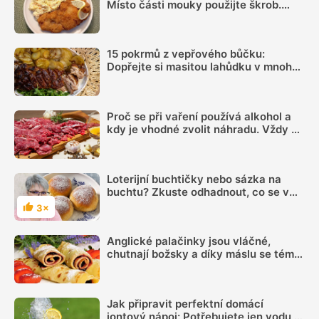
Místo části mouky použijte škrob.
Důležitý je ale poměr
15 pokrmů z vepřového bůčku:
Dopřejte si masitou lahůdku v mnoha
podobách
Proč se při vaření používá alkohol a
kdy je vhodné zvolit náhradu. Vždy se
totiž neodpaří
Loterijní buchtičky nebo sázka na
buchtu? Zkuste odhadnout, co se v
nich ukrývá
3×
Hodnocení
Anglické palačinky jsou vláčné,
chutnají božsky a díky máslu se téměř
nepřipalují, snadný recept zvládne
každý
Jak připravit perfektní domácí
iontový nápoj: Potřebujete jen vodu,