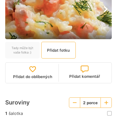
Tady může být
Přidat fotku
vaše fotka :)
Přidat komentář
Přidat do oblíbených
Suroviny
2
porce
Menší
Větší
porce
porce
1
šalotka