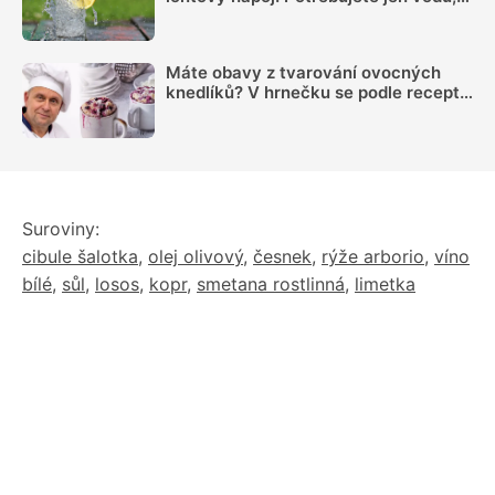
citron, sůl a pár minut času
Máte obavy z tvarování ovocných
knedlíků? V hrnečku se podle receptu
knedlíkového mistra vždy povedou
Suroviny:
cibule šalotka
,
olej olivový
,
česnek
,
rýže arborio
,
víno
bílé
,
sůl
,
losos
,
kopr
,
smetana rostlinná
,
limetka