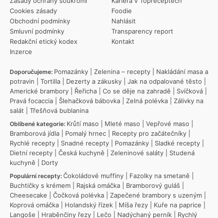
Zásady ochrany soukromí
Kariéra v Topreceptech
Cookies zásady
Foodie
Obchodní podmínky
Nahlásit
Smluvní podmínky
Transparency report
Redakční etický kodex
Kontakt
Inzerce
Pomazánky
|
Zelenina – recepty
|
Nakládání masa a
Doporučujeme:
potravin
|
Tortilla
|
Dezerty a zákusky
|
Jak na odpalované těsto
|
Americké brambory
|
Řeřicha
|
Co se děje na zahradě
|
Svíčková
|
Pravá focaccia
|
Šlehačková bábovka
|
Zelná polévka
|
Zálivky na
salát
|
Třešňová bublanina
Krůtí maso
|
Mleté maso
|
Vepřové maso
|
Oblíbené kategorie:
Bramborová jídla
|
Pomalý hrnec
|
Recepty pro začátečníky
|
Rychlé recepty
|
Snadné recepty
|
Pomazánky
|
Sladké recepty
|
Dietní recepty
|
Česká kuchyně
|
Zeleninové saláty
|
Studená
kuchyně
|
Dorty
Čokoládové muffiny
|
Fazolky na smetaně
|
Populární recepty:
Buchtičky s krémem
|
Rajská omáčka
|
Bramborový guláš
|
Cheesecake
|
Čočková polévka
|
Zapečené brambory s uzeným
|
Koprová omáčka
|
Holandský řízek
|
Míša řezy
|
Kuře na paprice
|
Langoše
|
Hraběnčiny řezy
|
Lečo
|
Nadýchaný perník
|
Rychlý