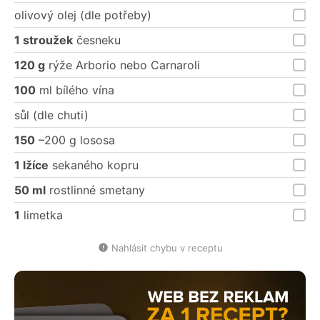
olivový olej (dle potřeby)
1 stroužek
česneku
120 g
rýže Arborio nebo Carnaroli
100
ml bílého vína
sůl (dle chuti)
150
–200 g lososa
1 lžíce
sekaného kopru
50 ml
rostlinné smetany
1
limetka
Nahlásit chybu v receptu