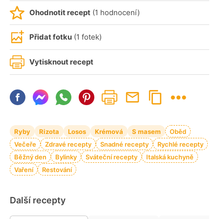
Ohodnotit recept
(1 hodnocení)
Přidat fotku
(1 fotek)
Vytisknout recept
Ryby
Rizota
Losos
Krémová
S masem
Oběd
Večeře
Zdravé recepty
Snadné recepty
Rychlé recepty
Běžný den
Bylinky
Sváteční recepty
Italská kuchyně
Vaření
Restování
Další recepty