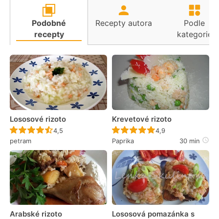
Podobné
Recepty autora
Podle
recepty
kategorie
Lososové rizoto
Krevetové rizoto
Recept ještě nebyl hodnocen
Recept ještě nebyl 
4,5
4,9
petram
Paprika
30 min
Arabské rizoto
Lososová pomazánka s