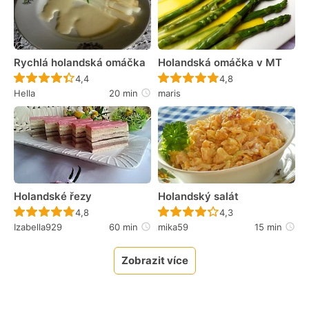
Rychlá holandská omáčka
Holandská omáčka v MT
Recept ještě nebyl hodnocen
Recept ještě nebyl 
4,4
4,8
Hella
20 min
maris
Holandské řezy
Holandský salát
Recept ještě nebyl hodnocen
Recept ještě nebyl 
4,8
4,3
Izabella929
60 min
mika59
15 min
Zobrazit více