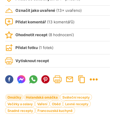
Označit jako uvařené
(13× uvařeno)
Přidat komentář
(13 komentářů)
Ohodnotit recept
(8 hodnocení)
Přidat fotku
(1 fotek)
Vytisknout recept
Omáčky
Holandská omáčka
Sváteční recepty
Večírky a oslavy
Vaření
Oběd
Levné recepty
Snadné recepty
Francouzská kuchyně