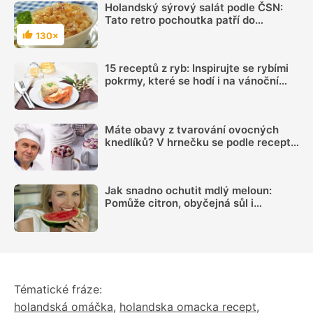
Holandský sýrový salát podle ČSN:
Tato retro pochoutka patří do
bufetového papíru
130×
Hodnocení
15 receptů z ryb: Inspirujte se rybími
pokrmy, které se hodí i na vánoční
hostinu
Máte obavy z tvarování ovocných
knedlíků? V hrnečku se podle receptu
knedlíkového mistra vždy povedou
Jak snadno ochutit mdlý meloun:
Pomůže citron, obyčejná sůl i
kombinace několika dalších surovin
Tématické fráze:
holandská omáčka
,
holandska omacka recept
,