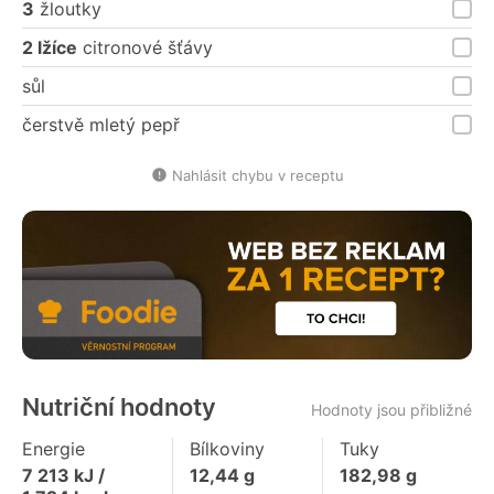
3
žloutky
2 lžíce
citronové šťávy
sůl
čerstvě mletý pepř
Nahlásit chybu v receptu
Nutriční hodnoty
Hodnoty jsou přibližné
Energie
Bílkoviny
Tuky
7 213
kJ /
12,44
g
182,98
g