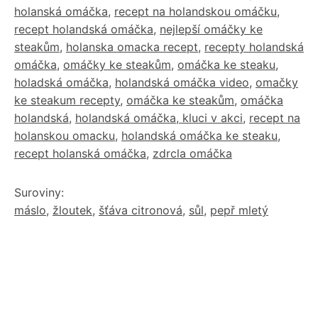
holanská omáčka
,
recept na holandskou omáčku
,
recept holandská omáčka
,
nejlepší omáčky ke
steakům
,
holanska omacka recept
,
recepty holandská
omáčka
,
omáčky ke steakům
,
omáčka ke steaku
,
holadská omáčka
,
holandská omáčka video
,
omačky
ke steakum recepty
,
omáčka ke steakům
,
omáčka
holandská
,
holandská omáčka, kluci v akci
,
recept na
holanskou omacku
,
holandská omáčka ke steaku
,
recept holanská omáčka
,
zdrcla omáčka
Suroviny:
máslo
,
žloutek
,
šťáva citronová
,
sůl
,
pepř mletý