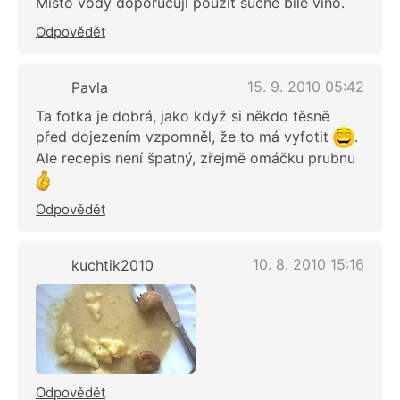
Misto vody doporucuji pouzit suche bile vino.
Odpovědět
15. 9. 2010 05:42
Pavla
Ta fotka je dobrá, jako když si někdo těsně
před dojezením vzpomněl, že to má vyfotit
.
Ale recepis není špatný, zřejmě omáčku prubnu
Odpovědět
10. 8. 2010 15:16
kuchtik2010
Odpovědět