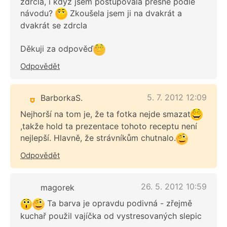
zdrcla, i když jsem postupovala přesně podle
návodu?
Zkoušela jsem ji na dvakrát a
dvakrát se zdrcla
Děkuji za odpověď
Odpovědět
5. 7. 2012 12:09
BarborkaS.
Nejhorší na tom je, že ta fotka nejde smazat
,takže hold ta prezentace tohoto receptu není
nejlepší. Hlavně, že strávníkům chutnalo.
Odpovědět
26. 5. 2012 10:59
magorek
Ta barva je opravdu podivná - zřejmě
kuchař použil vajíčka od vystresovaných slepic