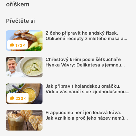
oříškem
Přečtěte si
Z čeho připravit holandský řízek.
Oblíbené recepty z mletého masa a
strouhaného sýra
173×
Hodnocení
Chřestový krém podle šéfkuchaře
Hynka Vávry: Delikatesa s jemnou
chutí je z bílého chřestu a úžasně voní
muškátovým oříškem
Jak připravit holandskou omáčku.
Video vás naučí sice zjednodušenou,
ale vynikající verzi
233×
Hodnocení
Frappuccino není jen ledová káva.
Jak vzniklo a proč jeho název nemůže
používat každá kavárna