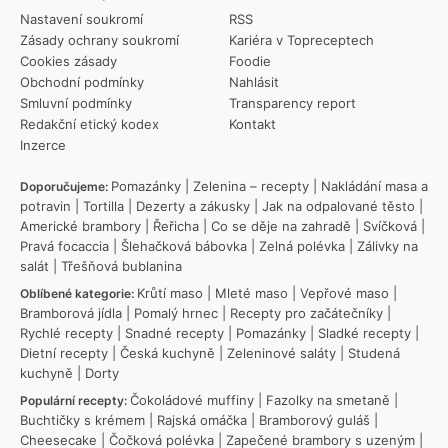
Nastavení soukromí
RSS
Zásady ochrany soukromí
Kariéra v Topreceptech
Cookies zásady
Foodie
Obchodní podmínky
Nahlásit
Smluvní podmínky
Transparency report
Redakční etický kodex
Kontakt
Inzerce
Pomazánky
|
Zelenina – recepty
|
Nakládání masa a
Doporučujeme:
potravin
|
Tortilla
|
Dezerty a zákusky
|
Jak na odpalované těsto
|
Americké brambory
|
Řeřicha
|
Co se děje na zahradě
|
Svíčková
|
Pravá focaccia
|
Šlehačková bábovka
|
Zelná polévka
|
Zálivky na
salát
|
Třešňová bublanina
Krůtí maso
|
Mleté maso
|
Vepřové maso
|
Oblíbené kategorie:
Bramborová jídla
|
Pomalý hrnec
|
Recepty pro začátečníky
|
Rychlé recepty
|
Snadné recepty
|
Pomazánky
|
Sladké recepty
|
Dietní recepty
|
Česká kuchyně
|
Zeleninové saláty
|
Studená
kuchyně
|
Dorty
Čokoládové muffiny
|
Fazolky na smetaně
|
Populární recepty:
Buchtičky s krémem
|
Rajská omáčka
|
Bramborový guláš
|
Cheesecake
|
Čočková polévka
|
Zapečené brambory s uzeným
|