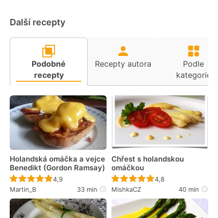
Další recepty
Podobné
Recepty autora
Podle
recepty
kategorie
Holandská omáčka a vejce
Chřest s holandskou
Benedikt (Gordon Ramsay)
omáčkou
Recept ještě nebyl hodnocen
Recept ještě nebyl 
4,9
4,8
Martin_B
33 min
MishkaCZ
40 min