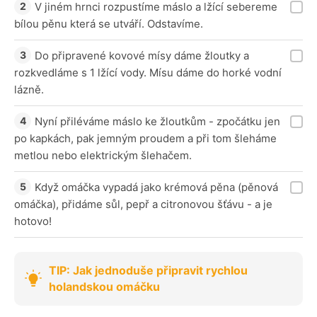
V jiném hrnci rozpustíme máslo a lžící sebereme
bílou pěnu která se utváří. Odstavíme.
Do připravené kovové mísy dáme žloutky a
rozkvedláme s 1 lžící vody. Mísu dáme do horké vodní
lázně.
Nyní přiléváme máslo ke žloutkům - zpočátku jen
po kapkách, pak jemným proudem a při tom šleháme
metlou nebo elektrickým šlehačem.
Když omáčka vypadá jako krémová pěna (pěnová
omáčka), přidáme sůl, pepř a citronovou šťávu - a je
hotovo!
TIP: Jak jednoduše připravit rychlou
holandskou omáčku