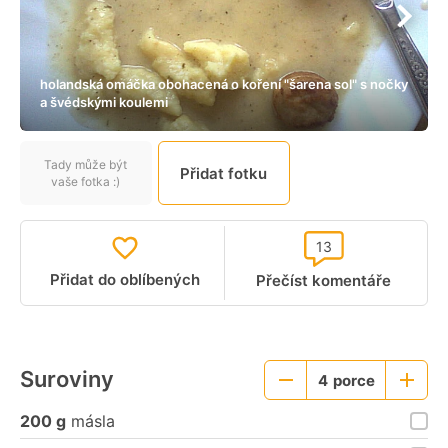
holandská omáčka obohacená o koření "šarena sol" s nočky
a švédskými koulemi
Tady může být
Přidat fotku
vaše fotka :)
13
Přidat do oblíbených
Přečíst komentáře
Suroviny
4
porce
Menší
Větší
porce
porce
200 g
másla