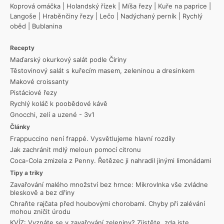
Koprová omáčka
|
Holandský řízek
|
Míša řezy
|
Kuře na paprice
|
Langoše
|
Hraběnčiny řezy
|
Lečo
|
Nadýchaný perník
|
Rychlý
oběd
|
Bublanina
Recepty
Maďarský okurkový salát podle Čiriny
Těstovinový salát s kuřecím masem, zeleninou a dresinkem
Makové croissanty
Pistáciové řezy
Rychlý koláč k poobědové kávě
Gnocchi, zelí a uzené - 3v1
Články
Frappuccino není frappé. Vysvětlujeme hlavní rozdíly
Jak zachránit mdlý meloun pomocí citronu
Coca-Cola zmizela z Penny. Řetězec ji nahradil jinými limonádami
Tipy a triky
Zavařování malého množství bez hrnce: Mikrovlnka vše zvládne
bleskově a bez dřiny
Chraňte rajčata před houbovými chorobami. Chyby při zalévání
mohou zničit úrodu
KVÍZ: Vyznáte se v zavařování zeleniny? Zjistěte, zda jste