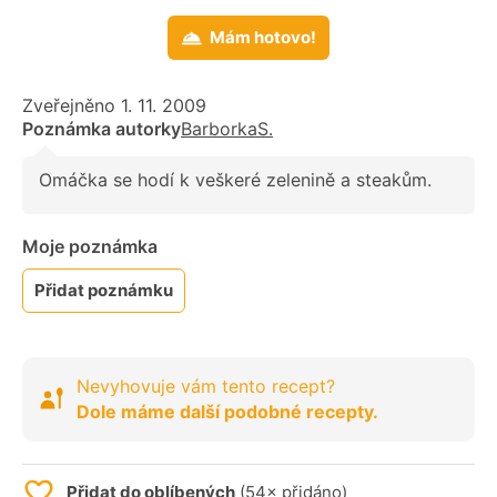
Mám hotovo!
Zveřejněno 1. 11. 2009
Poznámka autorky
BarborkaS.
Omáčka se hodí k veškeré zelenině a steakům.
Moje poznámka
Přidat poznámku
Nevyhovuje vám tento recept?
Dole máme další podobné recepty.
Přidat do oblíbených
(54× přidáno)