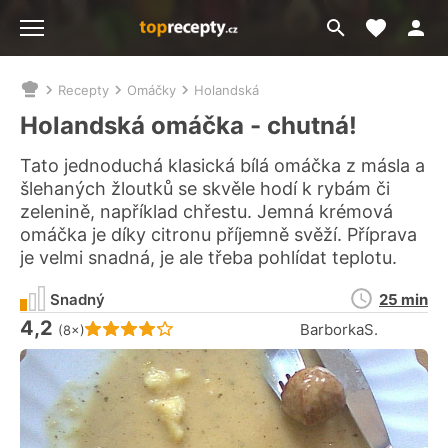
Moje akt
Přejít
Menu
na
vyhledávání
Recepty
Omáčky
Holandská
Nacházíte
se
Holandská omáčka - chutná!
zde:
Tato jednoduchá klasická bílá omáčka z másla a
šlehaných žloutků se skvěle hodí k rybám či
zelenině, například chřestu. Jemná krémová
omáčka je díky citronu příjemně svěží. Příprava
je velmi snadná, je ale třeba pohlídat teplotu.
Doba
Snadný
25 min
přípravy
4,2
Hodnocení receptu je
BarborkaS.
(8×)