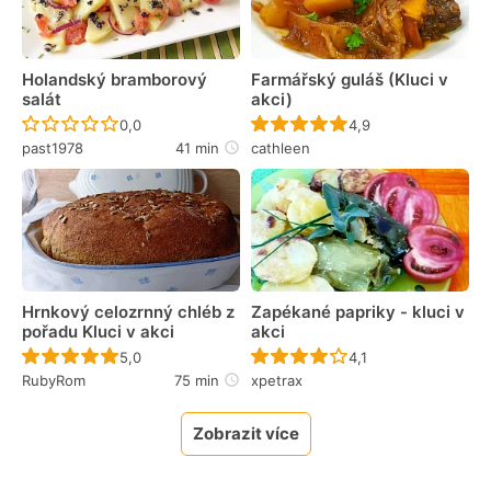
Holandský bramborový
Farmářský guláš (Kluci v
salát
akci)
Recept ještě nebyl hodnocen
Recept ještě nebyl 
0,0
4,9
past1978
41 min
cathleen
Hrnkový celozrnný chléb z
Zapékané papriky - kluci v
pořadu Kluci v akci
akci
Recept ještě nebyl hodnocen
Recept ještě nebyl 
5,0
4,1
RubyRom
75 min
xpetrax
Zobrazit více