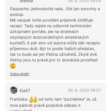
26. 6. 2020 09:05
srettka
Gazpacho: jednoduchá rada.. číst jen suroviny a
postup.
Mě naopak tohle povídání prijemně zlidšťuje
recept. Tady nejste na odborně technickém
úzkoprsém portále, ale na stránkách
obyčejných dobrosrdečných amatérských
kuchařů. A pár slov od autora může dát receptu
příjemnou duši. Být to podle Vašich představ,
tak tu bude asi jen třetina uživatelů. Zbylé dvě
třetiny jsou tu právě pro to domácké prostředí
Odpovědět
26. 6. 2020 06:57
Eja57
Frantiska:
od toho tam "poznámka" je, už
mne párkrát právě podobné zlákalo k
vyzkoušeníí