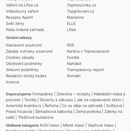
Vaření na Lifee.cz
Topmoucniky.cz
Videokurzy vaření
Topgrilovani.cz
Recepty Apetit
Marianne
Svět ženy
ELLE
Naše krásná zahrada
Lifee
Ostatní odkazy
Nastavení soukromí
RSS
Zásady ochrany soukromí
Kariéra v Topreceptech
Cookies zásady
Foodie
Obchodní podmínky
Nahlásit
Smluvní podmínky
Transparency report
Redakční etický kodex
Kontakt
Inzerce
Pomazánky
|
Zelenina – recepty
|
Nakládání masa a
Doporučujeme:
potravin
|
Tortilla
|
Dezerty a zákusky
|
Jak na odpalované těsto
|
Americké brambory
|
Řeřicha
|
Co se děje na zahradě
|
Svíčková
|
Pravá focaccia
|
Šlehačková bábovka
|
Zelná polévka
|
Zálivky na
salát
|
Třešňová bublanina
Krůtí maso
|
Mleté maso
|
Vepřové maso
|
Oblíbené kategorie: