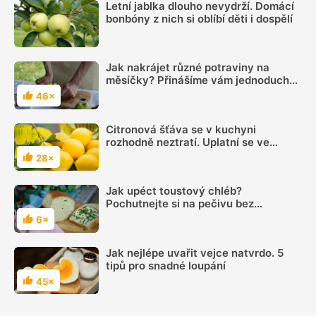
Letní jablka dlouho nevydrží. Domácí
bonbóny z nich si oblíbí děti i dospělí
Jak nakrájet různé potraviny na
měsíčky? Přinášíme vám jednoduchý
videonávod
46×
Hodnocení
Citronová šťáva se v kuchyni
rozhodně neztratí. Uplatní se ve
sladké i slané kuchyni, je skvělá do
28×
Hodnocení
nápojů
Jak upéct toustový chléb?
Pochutnejte si na pečivu bez
zbytečných konzervantů
6×
Hodnocení
Jak nejlépe uvařit vejce natvrdo. 5
tipů pro snadné loupání
45×
Hodnocení