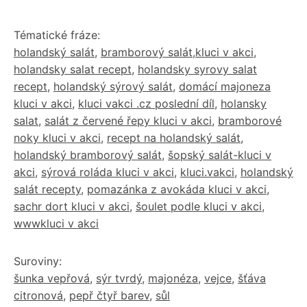
Tématické fráze:
holandský salát
,
bramborový salát,kluci v akci
,
holandsky salat recept
,
holandsky syrovy salat
recept
,
holandský sýrový salát
,
domácí majoneza
kluci v akci
,
kluci vakci .cz poslední díl
,
holansky
salat
,
salát z červené řepy kluci v akci
,
bramborové
noky kluci v akci
,
recept na holandský salát
,
holandský bramborový salát
,
šopský salát-kluci v
akci
,
sýrová roláda kluci v akci
,
kluci.vakci
,
holandský
salát recepty
,
pomazánka z avokáda kluci v akci
,
sachr dort kluci v akci
,
šoulet podle kluci v akci
,
wwwkluci v akci
Suroviny:
šunka vepřová
,
sýr tvrdý
,
majonéza
,
vejce
,
šťáva
citronová
,
pepř čtyř barev
,
sůl