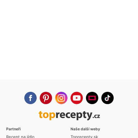
Partneři
Naše další weby
Recept na jídlo
Toprecepty.sk