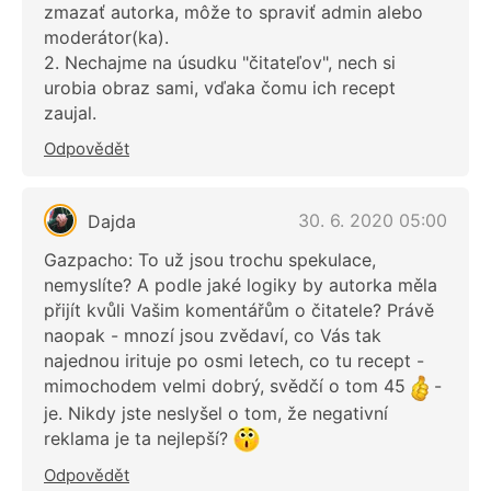
zmazať autorka, môže to spraviť admin alebo
moderátor(ka).
2. Nechajme na úsudku "čitateľov", nech si
urobia obraz sami, vďaka čomu ich recept
zaujal.
Odpovědět
30. 6. 2020 05:00
Dajda
Gazpacho: To už jsou trochu spekulace,
nemyslíte? A podle jaké logiky by autorka měla
přijít kvůli Vašim komentářům o čitatele? Právě
naopak - mnozí jsou zvědaví, co Vás tak
najednou irituje po osmi letech, co tu recept -
mimochodem velmi dobrý, svědčí o tom 45
-
je. Nikdy jste neslyšel o tom, že negativní
reklama je ta nejlepší?
Odpovědět