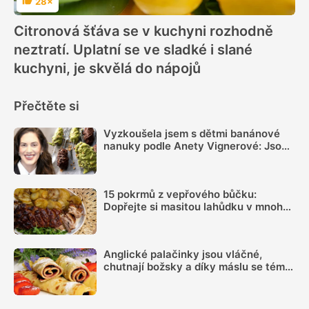
28×
Hodnocení
Citronová šťáva se v kuchyni rozhodně
neztratí. Uplatní se ve sladké i slané
kuchyni, je skvělá do nápojů
Přečtěte si
Vyzkoušela jsem s dětmi banánové
nanuky podle Anety Vignerové: Jsou
tak dobré, že do konce léta jiné dělat
nebudete
15 pokrmů z vepřového bůčku:
Dopřejte si masitou lahůdku v mnoha
podobách
Anglické palačinky jsou vláčné,
chutnají božsky a díky máslu se téměř
nepřipalují, snadný recept zvládne
každý