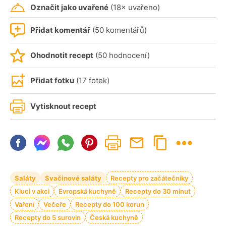
Označit jako uvařené
(18× uvařeno)
Přidat komentář
(50 komentářů)
Ohodnotit recept
(50 hodnocení)
Přidat fotku
(17 fotek)
Vytisknout recept
Saláty
Svačinové saláty
Recepty pro začátečníky
Kluci v akci
Evropská kuchyně
Recepty do 30 minut
Vaření
Večeře
Recepty do 100 korun
Recepty do 5 surovin
Česká kuchyně