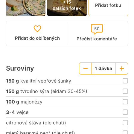
+15
Přidat fotku
dalších fotek
50
Přidat do oblíbených
Přečíst komentáře
Suroviny
1
dávka
Menší
Větší
porce
porce
150 g
kvalitní vepřové šunky
150 g
tvrdého sýra (eidam 30-45%)
100 g
majonézy
3-4
vejce
citronová šťáva (dle chuti)
mletý barevný pepř (dle chuti)