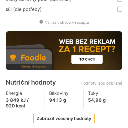
sůl (dle potřeby)
Nahlásit chybu v receptu
Nutriční hodnoty
Hodnoty jsou přibližné
Energie
Bílkoviny
Tuky
3 849
kJ /
94,13
g
54,96
g
920
kcal
Zobrazit všechny hodnoty