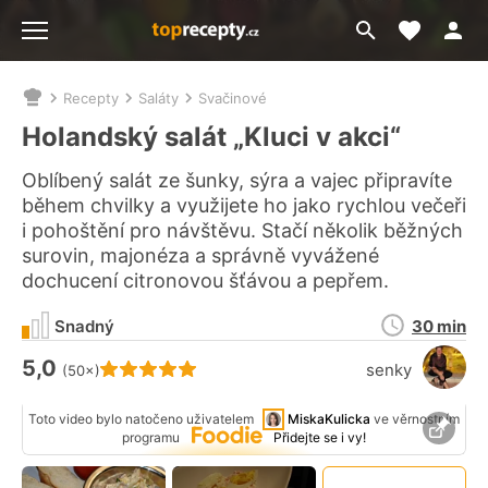
Moje akt
Přejít
Menu
na
vyhledávání
Recepty
Saláty
Svačinové
Nacházíte
se
Holandský salát „Kluci v akci“
zde:
Oblíbený salát ze šunky, sýra a vajec připravíte
během chvilky a využijete ho jako rychlou večeři
i pohoštění pro návštěvu. Stačí několik běžných
surovin, majonéza a správně vyvážené
dochucení citronovou šťávou a pepřem.
Doba
Snadný
30 min
přípravy
5,0
Hodnocení receptu je
senky
(50×)
Toto video bylo natočeno uživatelem
MiskaKulicka
ve věrnostním
Připn
programu
Přidejte se i vy!
video