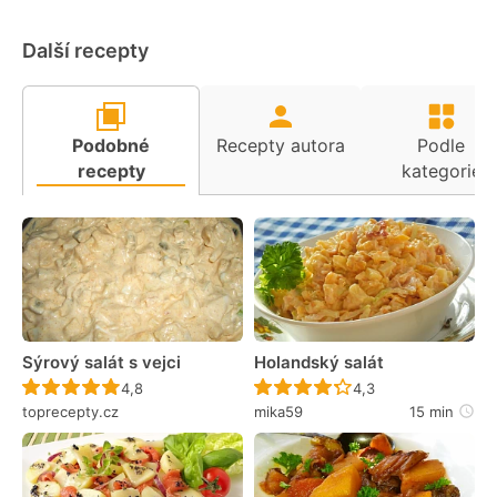
Další recepty
Podobné
Recepty autora
Podle
recepty
kategorie
Sýrový salát s vejci
Holandský salát
Recept ještě nebyl hodnocen
Recept ještě nebyl 
4,8
4,3
toprecepty.cz
mika59
15 min