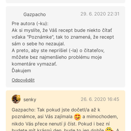
29. 6. 2020 22:31
Gazpacho
Pre autora (-ku):
Ak si myslíte, že Váš recept bude niekto čítať
vďaka "Poznámke", tak to znamená, že recept
sám o sebe ho nezaujal.
A preto, aby ste neprišiel (-la) o čitateľov,
môžete bez najmenšieho problému moje
komentáre vymazať.
Ďakujem
Odpovědět
26. 6. 2020 16:45
senky
Gazpacho: Tak pokud jste dočetl/a až k
poznámce, asi Vás zajímala
a mimochodem,
nikdo Vás přece nenutí ji číst. Pokud i bez ní
budete mít krásný den, bude to jen dobře
A