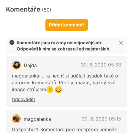
Komentáře
(50)
Přidat komentář
Komentáře jsou řazeny od nejnovějších.
Odpovědi k nim se zobrazují od nejstarších.
30. 6. 2020 05:33
Dajda
magdalenka: … a nechť si udělají úsudek také o
autorovi komentářů. Proč je mazat, každý své
image strůjcem
Odpovědět
30. 6. 2020 05:15
magdalenka
Gazpacho:1. Komentáre pod receptom nemôže