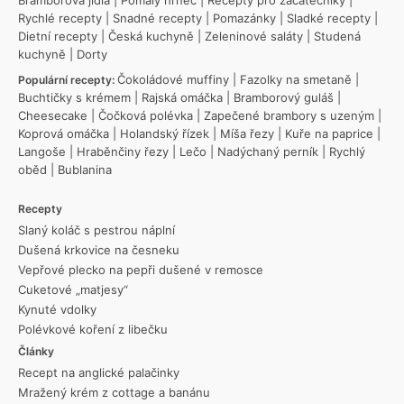
Bramborová jídla
|
Pomalý hrnec
|
Recepty pro začátečníky
|
Rychlé recepty
|
Snadné recepty
|
Pomazánky
|
Sladké recepty
|
Dietní recepty
|
Česká kuchyně
|
Zeleninové saláty
|
Studená
kuchyně
|
Dorty
Čokoládové muffiny
|
Fazolky na smetaně
|
Populární recepty:
Buchtičky s krémem
|
Rajská omáčka
|
Bramborový guláš
|
Cheesecake
|
Čočková polévka
|
Zapečené brambory s uzeným
|
Koprová omáčka
|
Holandský řízek
|
Míša řezy
|
Kuře na paprice
|
Langoše
|
Hraběnčiny řezy
|
Lečo
|
Nadýchaný perník
|
Rychlý
oběd
|
Bublanina
Recepty
Slaný koláč s pestrou náplní
Dušená krkovice na česneku
Vepřové plecko na pepři dušené v remosce
Cuketové „matjesy“
Kynuté vdolky
Polévkové koření z libečku
Články
Recept na anglické palačinky
Mražený krém z cottage a banánu