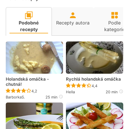
Podobné
Recepty autora
Podle
recepty
kategorie
Holandská omáčka -
Rychlá holandská omáčka
chutná!
Recept ještě nebyl 
4,4
Recept ještě nebyl hodnocen
4,2
Hella
20 min
BarborkaS.
25 min