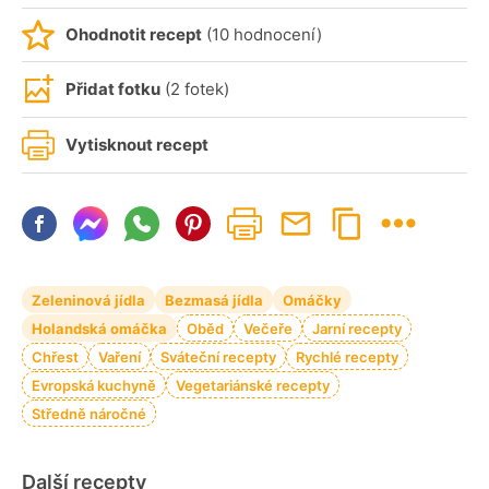
Ohodnotit recept
(10 hodnocení)
Přidat fotku
(2 fotek)
Vytisknout recept
Zeleninová jídla
Bezmasá jídla
Omáčky
Holandská omáčka
Oběd
Večeře
Jarní recepty
Chřest
Vaření
Sváteční recepty
Rychlé recepty
Evropská kuchyně
Vegetariánské recepty
Středně náročné
Další recepty