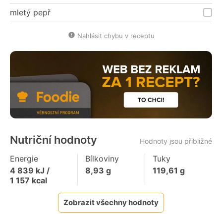
mletý pepř
Nahlásit chybu v receptu
Nutriční hodnoty
Hodnoty jsou přibližné
Energie
Bílkoviny
Tuky
4 839
kJ /
8,93
g
119,61
g
1 157
kcal
Zobrazit všechny hodnoty