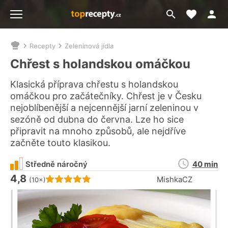
Moje akt
Přejít
Menu
na
vyhledávání
Recepty
Zeleninová jídla
Nacházíte
se
Chřest s holandskou omáčkou
zde:
Klasická příprava chřestu s holandskou
omáčkou pro začátečníky. Chřest je v Česku
nejoblíbenější a nejcennější jarní zeleninou v
sezóně od dubna do června. Lze ho sice
připravit na mnoho způsobů, ale nejdříve
začněte touto klasikou.
Doba
Středně náročný
40 min
přípravy
4,8
Hodnocení receptu je
MishkaCZ
(10×)