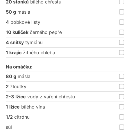
20 stonků
bílého chřestu
50 g
másla
4
bobkové listy
10 kuliček
černého pepře
4 snítky
tymiánu
1 krajíc
žitného chleba
Na omáčku:
80 g
másla
2
žloutky
2-3 lžíce
vody z vaření chřestu
1 lžíce
bílého vína
1/2
citrónu
sůl