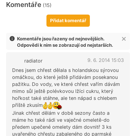
Komentáře
(15)
Přidat komentář
Komentáře jsou řazeny od nejnovějších.
Odpovědi k nim se zobrazují od nejstarších.
9. 6. 2014 15:03
radiator
Dnes jsem chřest dělala s holandskou sýrovou
omáčkou, do které ještě přidávám posekanou
pažitku. Do vody, ve které chřest vařím dávám
mimo sůl ještě polévkovou lžíci cukru, který
hořkost také stáhne, ale ten nápad s chlebem
příště zkusím
Jinak chřest dělám v době sezony často a
máme ho také rádi ve vaječné omeletě-do
předem upečené omelety dám dovnitř 3 ks
uvařeného chřestu zabaleného do parmské