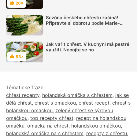
očistit a připravit k jídlu
20×
Hodnocení
Sezóna českého chřestu začíná!
Připravte si dobrotu podle Marie-
Janků Sandtnerové
Jak vařit chřest. V kuchyni má pestré
využití. Nebojte se ho
83×
Hodnocení
Tématické fráze:
chřest recepty
,
holandská omáčka s chřestem
,
jak se
dělá chřest
,
chrest s omackou
,
chřest recept
,
chrest s
holanskou omackou
,
zelený chřest se sýrovou
omáčkou
,
top recepty chřest
,
recept na holandskou
omáčku
,
omacka na chrest
,
holandskou omáčkou
,
holandská omáčka na s chřestem
,
recepty z chřestu
,