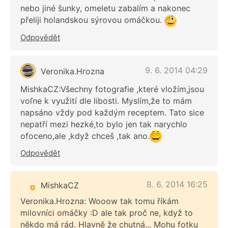
nebo jiné šunky, omeletu zabalím a nakonec
přeliji holandskou sýrovou omáčkou.
Odpovědět
9. 6. 2014 04:29
Veronika.Hrozna
MishkaCZ:Všechny fotografie ,které vložím,jsou
voľne k využití dle libosti. Myslím,že to mám
napsáno vždy pod každým receptem. Tato sice
nepatří mezi hezké,to bylo jen tak narychlo
ofoceno,ale ,když chceš ,tak ano.
Odpovědět
8. 6. 2014 16:25
MishkaCZ
Veronika.Hrozna: Wooow tak tomu říkám
milovníci omáčky :D ale tak proč ne, když to
někdo má rád. Hlavně že chutná... Mohu fotku