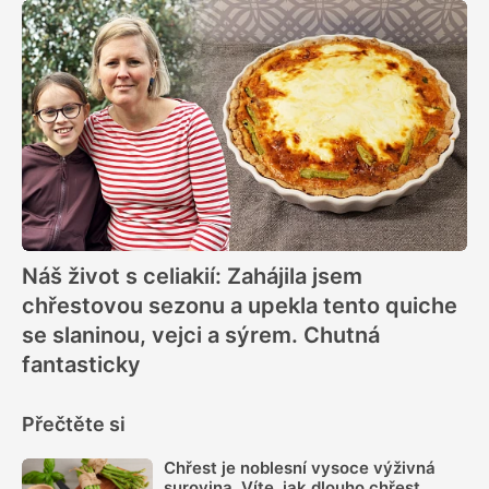
Náš život s celiakií: Zahájila jsem
chřestovou sezonu a upekla tento quiche
se slaninou, vejci a sýrem. Chutná
fantasticky
Přečtěte si
Chřest je noblesní vysoce výživná
surovina. Víte, jak dlouho chřest