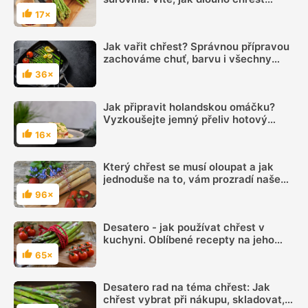
vařit?
17×
Hodnocení
Jak vařit chřest? Správnou přípravou
zachováme chuť, barvu i všechny
cenné vitamíny
36×
Hodnocení
Jak připravit holandskou omáčku?
Vyzkoušejte jemný přeliv hotový
během pár minut
16×
Hodnocení
Který chřest se musí oloupat a jak
jednoduše na to, vám prozradí naše
názorné video
96×
Hodnocení
Desatero - jak používat chřest v
kuchyni. Oblíbené recepty na jeho
zpracování a využití
65×
Hodnocení
Desatero rad na téma chřest: Jak
chřest vybrat při nákupu, skladovat,