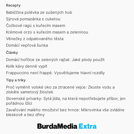
Recepty
Babiččina polévka ze sušených hub
Sýrová pomazánka s cuketou
Čočkové ragú s kuřecím masem
Krémové orzo s kuřecím masem a zeleninou
Věnečky z odpalovaného těsta
Domácí vepřová šunka
Články
Domácí hořčice ze zelených rajčat: Jaké plody použít
Kolik kávy denně vypít
Frappuccino není frappé. Vysvětlujeme hlavní rozdíly
Tipy a triky
Proč vyměnit volské oko za ztracené vejce: Zkuste vodu a
získáte sametový žloutek
Slovenské prívarky: Sytá jídla, na která nepotřebujete příbor, jen
pořádnou lžíci
Zavařování malého množství bez hrnce: Mikrovlnka vše zvládne
bleskově a bez dřiny