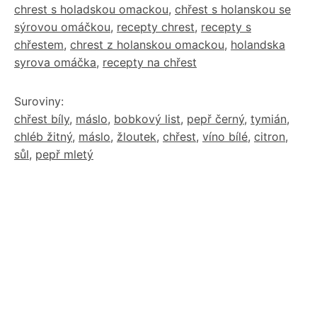
chrest s holadskou omackou
,
chřest s holanskou se
sýrovou omáčkou
,
recepty chrest
,
recepty s
chřestem
,
chrest z holanskou omackou
,
holandska
syrova omáčka
,
recepty na chřest
Suroviny:
chřest bíly
,
máslo
,
bobkový list
,
pepř černý
,
tymián
,
chléb žitný
,
máslo
,
žloutek
,
chřest
,
víno bílé
,
citron
,
sůl
,
pepř mletý