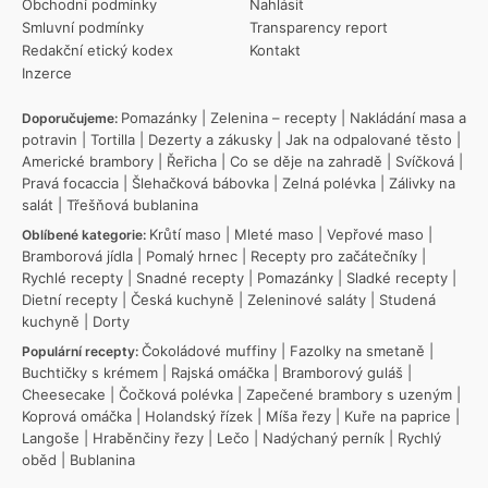
Obchodní podmínky
Nahlásit
Smluvní podmínky
Transparency report
Redakční etický kodex
Kontakt
Inzerce
Pomazánky
|
Zelenina – recepty
|
Nakládání masa a
Doporučujeme:
potravin
|
Tortilla
|
Dezerty a zákusky
|
Jak na odpalované těsto
|
Americké brambory
|
Řeřicha
|
Co se děje na zahradě
|
Svíčková
|
Pravá focaccia
|
Šlehačková bábovka
|
Zelná polévka
|
Zálivky na
salát
|
Třešňová bublanina
Krůtí maso
|
Mleté maso
|
Vepřové maso
|
Oblíbené kategorie:
Bramborová jídla
|
Pomalý hrnec
|
Recepty pro začátečníky
|
Rychlé recepty
|
Snadné recepty
|
Pomazánky
|
Sladké recepty
|
Dietní recepty
|
Česká kuchyně
|
Zeleninové saláty
|
Studená
kuchyně
|
Dorty
Čokoládové muffiny
|
Fazolky na smetaně
|
Populární recepty:
Buchtičky s krémem
|
Rajská omáčka
|
Bramborový guláš
|
Cheesecake
|
Čočková polévka
|
Zapečené brambory s uzeným
|
Koprová omáčka
|
Holandský řízek
|
Míša řezy
|
Kuře na paprice
|
Langoše
|
Hraběnčiny řezy
|
Lečo
|
Nadýchaný perník
|
Rychlý
oběd
|
Bublanina