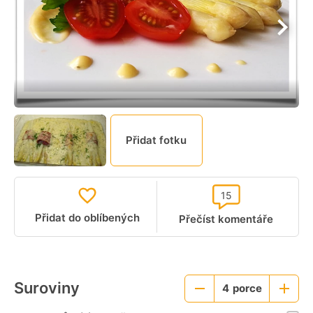
Přidat fotku
15
Přidat do oblíbených
Přečíst komentáře
Suroviny
4
porce
Menší
Větší
porce
porce