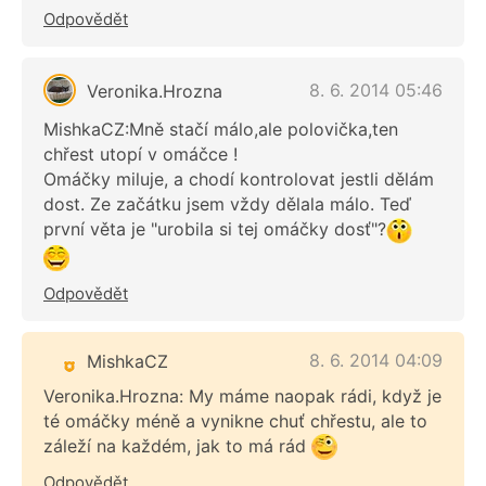
Odpovědět
8. 6. 2014 05:46
Veronika.Hrozna
MishkaCZ:Mně stačí málo,ale polovička,ten
chřest utopí v omáčce !
Omáčky miluje, a chodí kontrolovat jestli dělám
dost. Ze začátku jsem vždy dělala málo. Teď
první věta je "urobila si tej omáčky dosť"?
Odpovědět
8. 6. 2014 04:09
MishkaCZ
Veronika.Hrozna: My máme naopak rádi, když je
té omáčky méně a vynikne chuť chřestu, ale to
záleží na každém, jak to má rád
Odpovědět