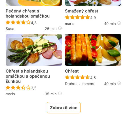
Pečený chřest s
Smažený chřest
holandskou omáčkou
Recept ještě nebyl 
4,9
Recept ještě nebyl hodnocen
4,3
maris
40 min
Susa
25 min
Chřest s holandskou
Chřest
omáčkou a opečenou
Recept ještě nebyl 
4,5
šunkou
Drahos z kamene
40 min
Recept ještě nebyl hodnocen
3,5
maris
35 min
Zobrazit více