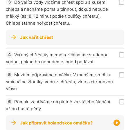
Do vařící vody vložíme chřest spolu s kusem
chleba a necháme pomalu táhnout, dokud nebude
měkký (asi 8–12 minut podle tloušťky chřestu).
Chleba stáhne hořkost chřestu.
Jak vařit chřest
Vařený chřest vyjmeme a zchladíme studenou
vodou, pokud ho nebudeme ihned podávat.
Mezitím připravíme omáčku. V menším rendlíku
smícháme žloutky, vodu z chřestu, víno a citronovou
šťávu.
Pomalu zahříváme na plotně za stálého šlehání
až do husté pěny.
Jak připravit holandskou omáčku?