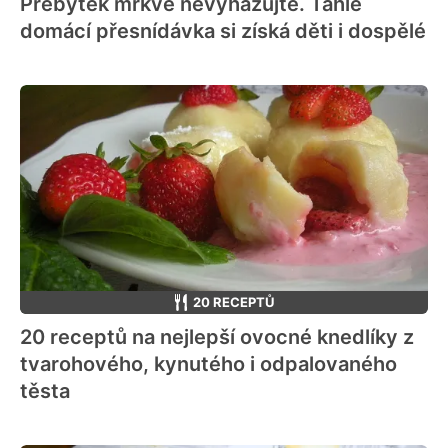
Přebytek mrkve nevyhazujte. Tahle
domácí přesnídávka si získá děti i dospělé
20 RECEPTŮ
20 receptů na nejlepší ovocné knedlíky z
tvarohového, kynutého i odpalovaného
těsta