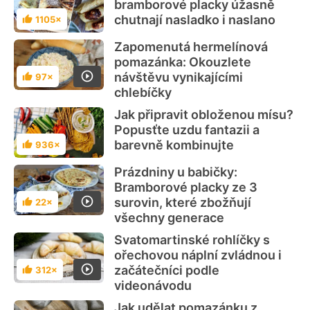
bramborové placky úžasně
chutnají nasladko i naslano
1105×
Hodnocení
Zapomenutá hermelínová
pomazánka: Okouzlete
návštěvu vynikajícími
97×
Hodnocení
chlebíčky
Jak připravit obloženou mísu?
Popusťte uzdu fantazii a
barevně kombinujte
936×
Hodnocení
Prázdniny u babičky:
Bramborové placky ze 3
surovin, které zbožňují
22×
Hodnocení
všechny generace
Svatomartinské rohlíčky s
ořechovou náplní zvládnou i
začátečníci podle
312×
Hodnocení
videonávodu
Jak udělat pomazánku z