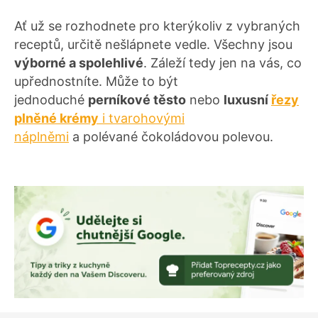
Ať už se rozhodnete pro kterýkoliv z vybraných
receptů, určitě nešlápnete vedle. Všechny jsou
výborné a spolehlivé
. Záleží tedy jen na vás, co
upřednostníte. Může to být
jednoduché
perníkové těsto
nebo
luxusní
řezy
plněné krémy
i tvarohovými
náplněmi
a polévané čokoládovou polevou.