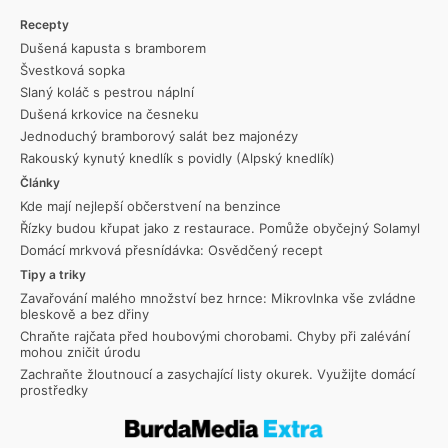
Recepty
Dušená kapusta s bramborem
Švestková sopka
Slaný koláč s pestrou náplní
Dušená krkovice na česneku
Jednoduchý bramborový salát bez majonézy
Rakouský kynutý knedlík s povidly (Alpský knedlík)
Články
Kde mají nejlepší občerstvení na benzince
Řízky budou křupat jako z restaurace. Pomůže obyčejný Solamyl
Domácí mrkvová přesnídávka: Osvědčený recept
Tipy a triky
Zavařování malého množství bez hrnce: Mikrovlnka vše zvládne
bleskově a bez dřiny
Chraňte rajčata před houbovými chorobami. Chyby při zalévání
mohou zničit úrodu
Zachraňte žloutnoucí a zasychající listy okurek. Využijte domácí
prostředky