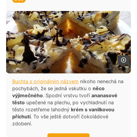
Řezy s vaječným likérem
Kardinálův řez
Nebe v hubě
Rychlořezy s jogurtovo-pudinkovým
krémem
Polštářkový koláč
Krtkův dort na plechu
Pařížské řezy jednoduché
Buchta s originálním názvem
nikoho nenechá na
Eskymo
pochybách, že se jedná vskutku o
něco
výjimečného
. Spodní vrstvu tvoří
ananasové
Míša řezy
těsto
upečené na plechu, po vychladnutí na
těsto rozetřeme lahodný
krém s vanilkovou
příchutí
. To vše ještě dotvoří čokoládové
zdobení.