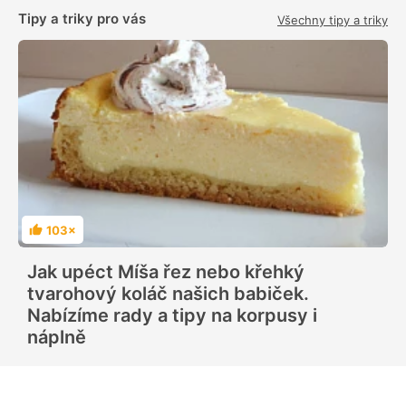
Tipy a triky pro vás
Všechny tipy a triky
103×
H
o
d
Jak upéct Míša řez nebo křehký
n
o
tvarohový koláč našich babiček.
c
e
Nabízíme rady a tipy na korpusy i
n
í
náplně