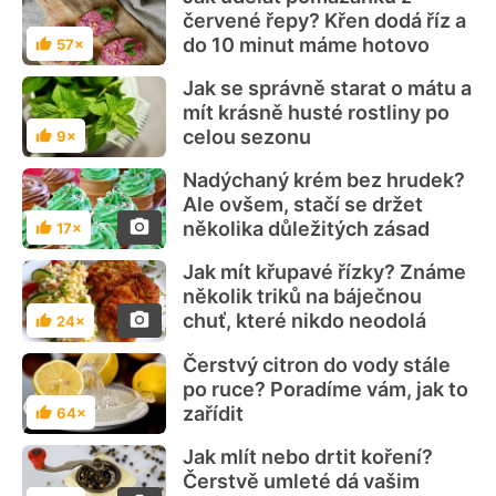
červené řepy? Křen dodá říz a
do 10 minut máme hotovo
57×
Hodnocení
Jak se správně starat o mátu a
mít krásně husté rostliny po
celou sezonu
9×
Hodnocení
Nadýchaný krém bez hrudek?
Ale ovšem, stačí se držet
několika důležitých zásad
17×
Hodnocení
Jak mít křupavé řízky? Známe
několik triků na báječnou
chuť, které nikdo neodolá
24×
Hodnocení
Čerstvý citron do vody stále
po ruce? Poradíme vám, jak to
zařídit
64×
Hodnocení
Jak mlít nebo drtit koření?
Čerstvě umleté dá vašim