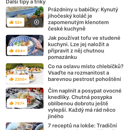
Další tipy a triky
Prázdniny u babičky: Kynutý
jihočeský koláč je
zapomenutým klenotem
52×
Hodnocení
české kuchyně
Jak používat tofu ve studené
kuchyni. Lze jej naložit a
připravit z něj chutnou
494×
Hodnocení
pomazánku
Co na oslavu místo chlebíčků?
Vsaďte na rozmanitost a
barevnou pestrost pohoštění
2205×
Hodnocení
Čím naplnit a posypat ovocné
knedlíky. Chutná posypka
oblíbenou dobrotu ještě
797×
Hodnocení
vylepší. Každý má rád něco
jiného
7 receptů na lokše: Tradiční