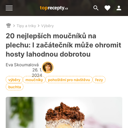
Moje akt
Přejít
Menu
na
vyhledávání
Tipy a triky
Výběry
Nacházíte
se
20 nejlepších moučníků na
zde:
plechu: I začátečník může ohromit
hosty lahodnou dobrotou
Eva Skoumalová
26. 1.
2024
výběry
moučníky
pohoštění pro návštěvu
řezy
buchta