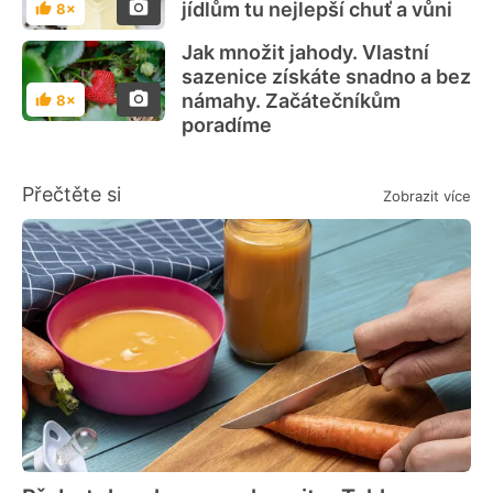
jídlům tu nejlepší chuť a vůni
8×
Hodnocení
Jak množit jahody. Vlastní
sazenice získáte snadno a bez
námahy. Začátečníkům
8×
Hodnocení
poradíme
Přečtěte si
Zobrazit více