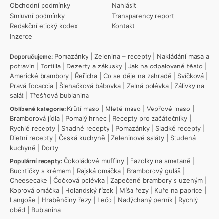
Obchodní podmínky
Nahlásit
Smluvní podmínky
Transparency report
Redakční etický kodex
Kontakt
Inzerce
Pomazánky
|
Zelenina – recepty
|
Nakládání masa a
Doporučujeme:
potravin
|
Tortilla
|
Dezerty a zákusky
|
Jak na odpalované těsto
|
Americké brambory
|
Řeřicha
|
Co se děje na zahradě
|
Svíčková
|
Pravá focaccia
|
Šlehačková bábovka
|
Zelná polévka
|
Zálivky na
salát
|
Třešňová bublanina
Krůtí maso
|
Mleté maso
|
Vepřové maso
|
Oblíbené kategorie:
Bramborová jídla
|
Pomalý hrnec
|
Recepty pro začátečníky
|
Rychlé recepty
|
Snadné recepty
|
Pomazánky
|
Sladké recepty
|
Dietní recepty
|
Česká kuchyně
|
Zeleninové saláty
|
Studená
kuchyně
|
Dorty
Čokoládové muffiny
|
Fazolky na smetaně
|
Populární recepty:
Buchtičky s krémem
|
Rajská omáčka
|
Bramborový guláš
|
Cheesecake
|
Čočková polévka
|
Zapečené brambory s uzeným
|
Koprová omáčka
|
Holandský řízek
|
Míša řezy
|
Kuře na paprice
|
Langoše
|
Hraběnčiny řezy
|
Lečo
|
Nadýchaný perník
|
Rychlý
oběd
|
Bublanina