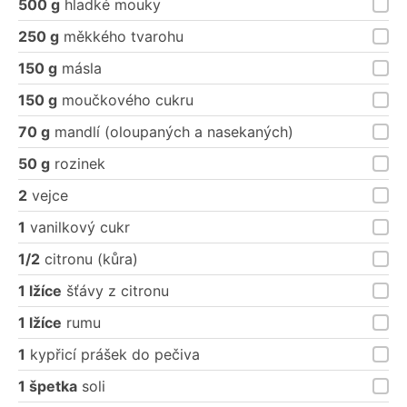
500 g
hladké mouky
250 g
měkkého tvarohu
150 g
másla
150 g
moučkového cukru
70 g
mandlí (oloupaných a nasekaných)
50 g
rozinek
2
vejce
1
vanilkový cukr
1/2
citronu (kůra)
1 lžíce
šťávy z citronu
1 lžíce
rumu
1
kypřicí prášek do pečiva
1 špetka
soli