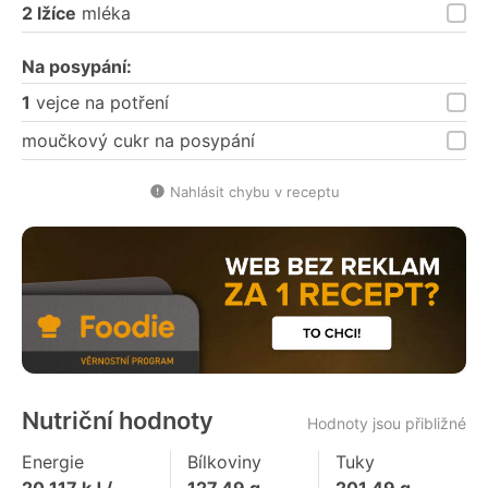
2 lžíce
mléka
Na posypání:
1
vejce na potření
moučkový cukr na posypání
Nahlásit chybu v receptu
Nutriční hodnoty
Hodnoty jsou přibližné
Energie
Bílkoviny
Tuky