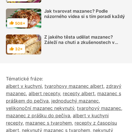
Jak tvarovat mazanec? Podle
názorného videa si s tím poradí každý
508×
Hodnocení
Z jakého těsta udělat mazanec?
Záleží na chuti a zkušenostech v
kuchyni
32×
Hodnocení
Tématické fráze:
albert v kuchyni
,
tvarohovy mazanec albert
,
zdravý
mazanec
,
albert recepty
,
recepty albert
,
mazanec s
práškem do pečiva
,
jednoduchý mazanec
,
velikonoční mazanec nekynutý
,
tvarohový mazanec
,
mazanec z prášku do pečiva
,
albert v kuchyni
recepty
,
mazanec s tvarohem
,
recepty z časopisu
albert
,
nekynutý mazanec s tvarohem
,
nekynutý