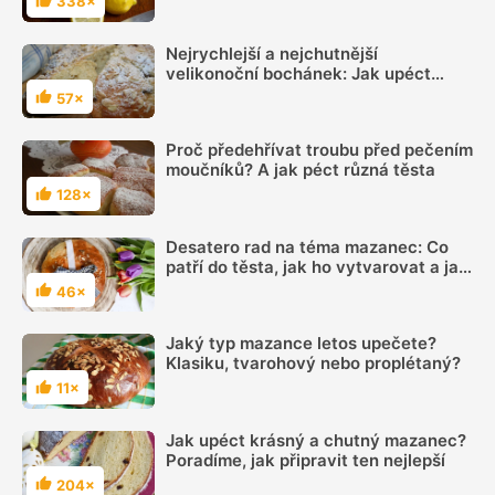
338×
Hodnocení
Nejrychlejší a nejchutnější
velikonoční bochánek: Jak upéct
tvarohový mazanec bez kynutí
57×
Hodnocení
Proč předehřívat troubu před pečením
moučníků? A jak péct různá těsta
128×
Hodnocení
Desatero rad na téma mazanec: Co
patří do těsta, jak ho vytvarovat a jak
ho upéct
46×
Hodnocení
Jaký typ mazance letos upečete?
Klasiku, tvarohový nebo proplétaný?
11×
Hodnocení
Jak upéct krásný a chutný mazanec?
Poradíme, jak připravit ten nejlepší
204×
Hodnocení