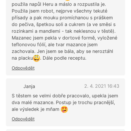
použila napůl Heru a máslo a rozpustila je.
Použila jsem robot, nejprve všechny tekuté
přísady a pak mouku promíchanou s práškem
do pečiva, špetkou soli a cukrem (a ve směsi s
rozinkami a mandlemi - tak neklesnou v těstě).
Mazanec jsem pekla v dortové formě, vyložené
teflonovou fólií, ale tvar mazance jsem
zachovala. Jen jsem se bála, aby se neroztáhl
na placku
. Dále podle receptu.
Odpovědět
2. 4. 2021 16:43
Janja
S těstem se velmi dobře pracovalo, upekla jsem
dva malé mazance. Postup je trochu pracnější,
ale výsledek je mňam
Odpovědět