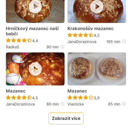
Hrníčkový mazanec naší
Krakonošův mazanec
babči
Recept ještě nebyl 
4,5
Recept ještě nebyl hodnocen
4,4
JanaDorazinova
165 min
RadkaS
90 min
Mazanec
Mazanec
Recept ještě nebyl hodnocen
Recept ještě nebyl 
4,5
3,9
JanaDorazinova
80 min
Vlasticka
65 min
Zobrazit více