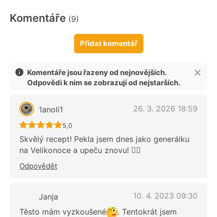
Komentáře
(9)
Přidat komentář
Komentáře jsou řazeny od nejnovějších.
Odpovědi k nim se zobrazují od nejstarších.
26. 3. 2026 18:59
1anoli1
Recept ještě nebyl hodnocen
5,0
Skvělý recept! Pekla jsem dnes jako generálku
na Velikonoce a upeču znovu! 👍🏻
Odpovědět
10. 4. 2023 09:30
Janja
Těsto mám vyzkoušené
. Tentokrát jsem