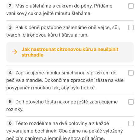
Máslo ušleháme s cukrem do pěny. Přidáme
vanilkový cukr a ještě minutu šleháme.
Pak k pěně postupně zašleháme obě vejce, sůl,
tvaroh, citronovou kůru i šťávu a rum.
Jak nastrouhat citronovou kůru a neušpinit
struhadlo
Zapracujeme mouku smíchanou s práškem do
pečiva a mandle. Dokončíme zpracování těsta na vále
posypaném moukou tak, aby bylo hebké.
Do hotového těsta nakonec ještě zapracujeme
rozinky.
Těsto rozdělíme na dvě poloviny a z každé
vytvarujeme bochánek. Oba dáme na pekáč vyložený
pečicím papírem a jemně je shora přitlačíme.