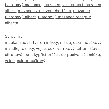
tvarohový mazanec
,
mazanec
,
velikonoční mazanec
albert
,
mazanec z nekynutého těsta
,
mazanec
tvarohový albert
,
tvarohový mazanec recept z
alberta
Suroviny:
mouka hladká
,
tvaroh měkký
,
máslo
,
cukr moučkový
,
mandle
,
rozinky
,
vejce
,
cukr vanilkový
,
citron
,
šťáva
citronová
,
rum
,
kypřící prášek do pečiva
,
sůl
,
mléko
,
vejce
,
cukr moučkový