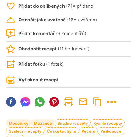
Přidat do oblíbených
(71× přidáno)
Označit jako uvařené
(16× uvařeno)
Přidat komentář
(9 komentářů)
Ohodnotit recept
(11 hodnocení)
Přidat fotku
(1 fotek)
Vytisknout recept
Moučníky
Mazance
Snadné recepty
Rychlé recepty
Sváteční recepty
Česká kuchyně
Pečení
Velikonoce