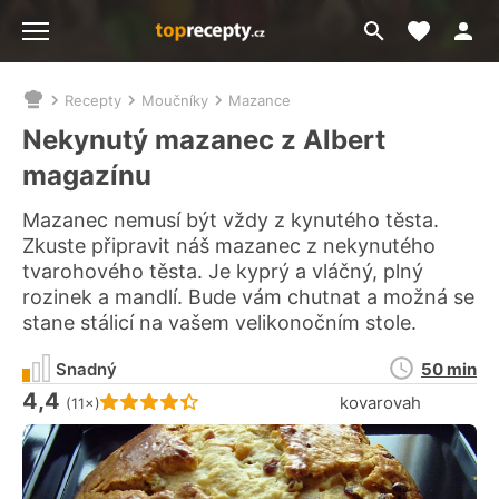
Moje akt
Přejít
Menu
na
vyhledávání
Recepty
Moučníky
Mazance
Nacházíte
se
Nekynutý mazanec z Albert
zde:
magazínu
Mazanec nemusí být vždy z kynutého těsta.
Zkuste připravit náš mazanec z nekynutého
tvarohového těsta. Je kyprý a vláčný, plný
rozinek a mandlí. Bude vám chutnat a možná se
stane stálicí na vašem velikonočním stole.
Doba
Snadný
50 min
přípravy
4,4
Hodnocení receptu je
kovarovah
(11×)