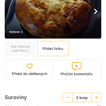
hotovo :)
Tady může být
Přidat fotku
vaše fotka :)
9
Přidat do oblíbených
Přečíst komentáře
Suroviny
2
kusy
Menší
Větší
porce
porce