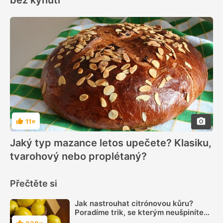
bez kynutí
11×
Hodnocení
Jaký typ mazance letos upečete? Klasiku,
tvarohový nebo proplétaný?
Přečtěte si
Jak nastrouhat citrónovou kůru?
Poradíme trik, se kterým neušpiníte
ani struhadlo