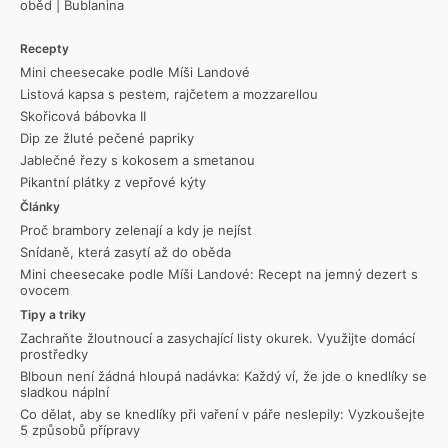
oběd
|
Bublanina
Recepty
Mini cheesecake podle Míši Landové
Listová kapsa s pestem, rajčetem a mozzarellou
Skořicová bábovka II
Dip ze žluté pečené papriky
Jablečné řezy s kokosem a smetanou
Pikantní plátky z vepřové kýty
Články
Proč brambory zelenají a kdy je nejíst
Snídaně, která zasytí až do oběda
Mini cheesecake podle Míši Landové: Recept na jemný dezert s
ovocem
Tipy a triky
Zachraňte žloutnoucí a zasychající listy okurek. Využijte domácí
prostředky
Blboun není žádná hloupá nadávka: Každý ví, že jde o knedlíky se
sladkou náplní
Co dělat, aby se knedlíky při vaření v páře neslepily: Vyzkoušejte
5 způsobů přípravy