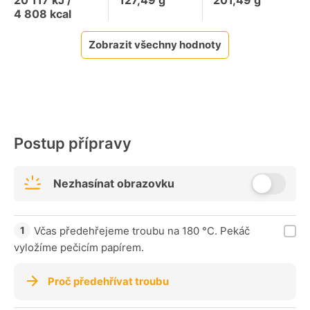
20 117
kJ /
127,49
g
201,49
g
4 808
kcal
Zobrazit všechny hodnoty
Postup přípravy
Nezhasínat obrazovku
Včas předehřejeme troubu na 180 °C. Pekáč
vyložíme pečicím papírem.
Proč předehřívat troubu