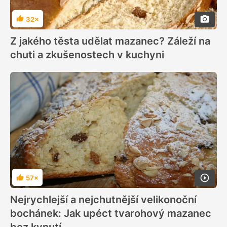
32×
Hodnocení
Z jakého těsta udělat mazanec? Záleží na
chuti a zkušenostech v kuchyni
57×
Hodnocení
Nejrychlejší a nejchutnější velikonoční
bochánek: Jak upéct tvarohový mazanec