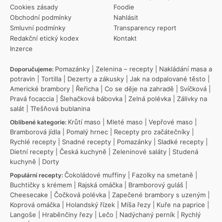
Cookies zásady
Foodie
Obchodní podmínky
Nahlásit
Smluvní podmínky
Transparency report
Redakční etický kodex
Kontakt
Inzerce
Pomazánky
|
Zelenina – recepty
|
Nakládání masa a
Doporučujeme:
potravin
|
Tortilla
|
Dezerty a zákusky
|
Jak na odpalované těsto
|
Americké brambory
|
Řeřicha
|
Co se děje na zahradě
|
Svíčková
|
Pravá focaccia
|
Šlehačková bábovka
|
Zelná polévka
|
Zálivky na
salát
|
Třešňová bublanina
Krůtí maso
|
Mleté maso
|
Vepřové maso
|
Oblíbené kategorie:
Bramborová jídla
|
Pomalý hrnec
|
Recepty pro začátečníky
|
Rychlé recepty
|
Snadné recepty
|
Pomazánky
|
Sladké recepty
|
Dietní recepty
|
Česká kuchyně
|
Zeleninové saláty
|
Studená
kuchyně
|
Dorty
Čokoládové muffiny
|
Fazolky na smetaně
|
Populární recepty:
Buchtičky s krémem
|
Rajská omáčka
|
Bramborový guláš
|
Cheesecake
|
Čočková polévka
|
Zapečené brambory s uzeným
|
Koprová omáčka
|
Holandský řízek
|
Míša řezy
|
Kuře na paprice
|
Langoše
|
Hraběnčiny řezy
|
Lečo
|
Nadýchaný perník
|
Rychlý