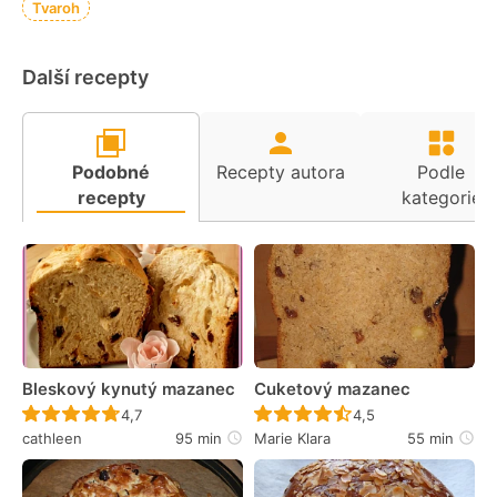
Tvaroh
Další recepty
Podobné
Recepty autora
Podle
recepty
kategorie
Bleskový kynutý mazanec
Cuketový mazanec
Recept ještě nebyl hodnocen
Recept ještě nebyl 
4,7
4,5
cathleen
95 min
Marie Klara
55 min