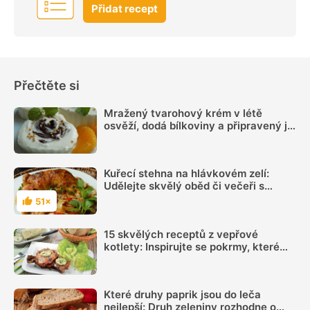
Přidat recept
Přečtěte si
Mražený tvarohový krém v létě
osvěží, dodá bílkoviny a připravený je
během chvilky
Kuřecí stehna na hlávkovém zelí:
Udělejte skvělý oběd či večeři s
chlebem i bez něj
51×
Hodnocení
15 skvělých receptů z vepřové
kotlety: Inspirujte se pokrmy, které
vás nezklamou
Které druhy paprik jsou do leča
nejlepší: Druh zeleniny rozhodne o