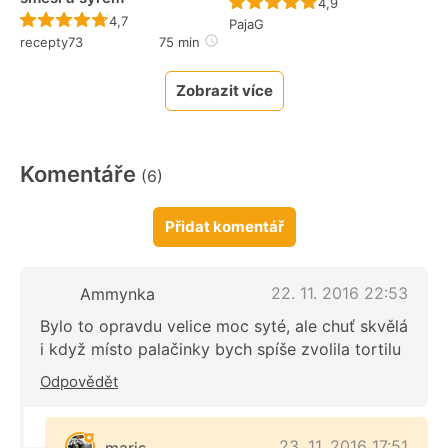
Recept ještě nebyl 
4,9
Recept ještě nebyl hodnocen
4,7
PajaG
recepty73
75 min
Zobrazit více
Komentáře
(6)
Přidat komentář
22. 11. 2016 22:53
Ammynka
Bylo to opravdu velice moc syté, ale chuť skvělá
i když místo palačinky bych spíše zvolila tortilu
Odpovědět
23. 11. 2016 17:51
maris