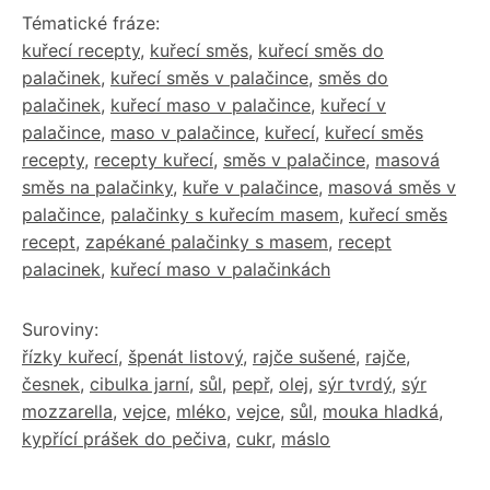
Tématické fráze:
kuřecí recepty
,
kuřecí směs
,
kuřecí směs do
palačinek
,
kuřecí směs v palačince
,
směs do
palačinek
,
kuřecí maso v palačince
,
kuřecí v
palačince
,
maso v palačince
,
kuřecí
,
kuřecí směs
recepty
,
recepty kuřecí
,
směs v palačince
,
masová
směs na palačinky
,
kuře v palačince
,
masová směs v
palačince
,
palačinky s kuřecím masem
,
kuřecí směs
recept
,
zapékané palačinky s masem
,
recept
palacinek
,
kuřecí maso v palačinkách
Suroviny:
řízky kuřecí
,
špenát listový
,
rajče sušené
,
rajče
,
česnek
,
cibulka jarní
,
sůl
,
pepř
,
olej
,
sýr tvrdý
,
sýr
mozzarella
,
vejce
,
mléko
,
vejce
,
sůl
,
mouka hladká
,
kypřící prášek do pečiva
,
cukr
,
máslo