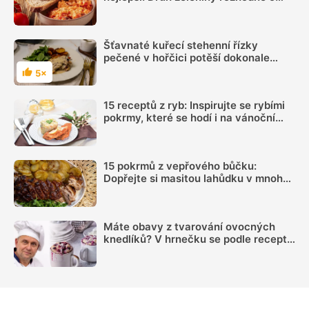
výsledné chuti víc, než si myslíme
Šťavnaté kuřecí stehenní řízky
pečené v hořčici potěší dokonale
hladkou omáčkou
5×
Hodnocení
15 receptů z ryb: Inspirujte se rybími
pokrmy, které se hodí i na vánoční
hostinu
15 pokrmů z vepřového bůčku:
Dopřejte si masitou lahůdku v mnoha
podobách
Máte obavy z tvarování ovocných
knedlíků? V hrnečku se podle receptu
knedlíkového mistra vždy povedou