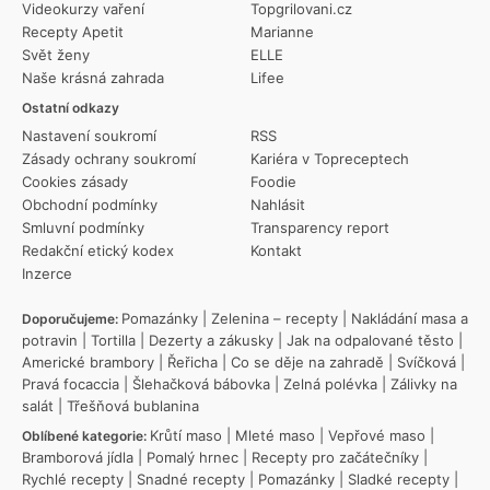
Videokurzy vaření
Topgrilovani.cz
Recepty Apetit
Marianne
Svět ženy
ELLE
Naše krásná zahrada
Lifee
Ostatní odkazy
Nastavení soukromí
RSS
Zásady ochrany soukromí
Kariéra v Topreceptech
Cookies zásady
Foodie
Obchodní podmínky
Nahlásit
Smluvní podmínky
Transparency report
Redakční etický kodex
Kontakt
Inzerce
Pomazánky
|
Zelenina – recepty
|
Nakládání masa a
Doporučujeme:
potravin
|
Tortilla
|
Dezerty a zákusky
|
Jak na odpalované těsto
|
Americké brambory
|
Řeřicha
|
Co se děje na zahradě
|
Svíčková
|
Pravá focaccia
|
Šlehačková bábovka
|
Zelná polévka
|
Zálivky na
salát
|
Třešňová bublanina
Krůtí maso
|
Mleté maso
|
Vepřové maso
|
Oblíbené kategorie:
Bramborová jídla
|
Pomalý hrnec
|
Recepty pro začátečníky
|
Rychlé recepty
|
Snadné recepty
|
Pomazánky
|
Sladké recepty
|