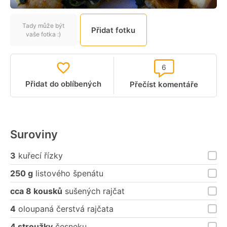
Tady může být
Přidat fotku
vaše fotka :)
6
Přidat do oblíbených
Přečíst komentáře
Suroviny
3
kuřecí řízky
250 g
listového špenátu
cca 8 kousků
sušených rajčat
4
oloupaná čerstvá rajčata
4 stroužky
česneku