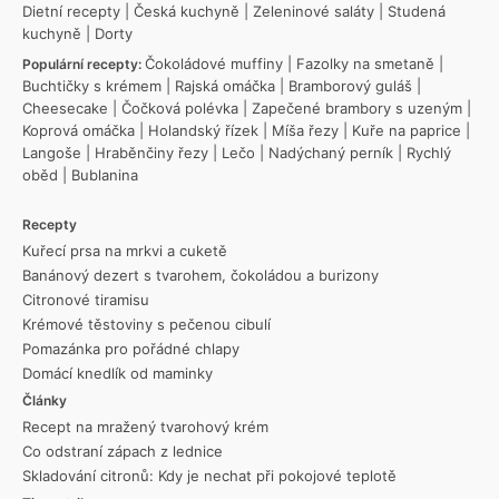
Dietní recepty
|
Česká kuchyně
|
Zeleninové saláty
|
Studená
kuchyně
|
Dorty
Čokoládové muffiny
|
Fazolky na smetaně
|
Populární recepty:
Buchtičky s krémem
|
Rajská omáčka
|
Bramborový guláš
|
Cheesecake
|
Čočková polévka
|
Zapečené brambory s uzeným
|
Koprová omáčka
|
Holandský řízek
|
Míša řezy
|
Kuře na paprice
|
Langoše
|
Hraběnčiny řezy
|
Lečo
|
Nadýchaný perník
|
Rychlý
oběd
|
Bublanina
Recepty
Kuřecí prsa na mrkvi a cuketě
Banánový dezert s tvarohem, čokoládou a burizony
Citronové tiramisu
Krémové těstoviny s pečenou cibulí
Pomazánka pro pořádné chlapy
Domácí knedlík od maminky
Články
Recept na mražený tvarohový krém
Co odstraní zápach z lednice
Skladování citronů: Kdy je nechat při pokojové teplotě