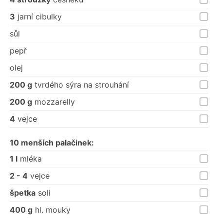
3
jarní cibulky
sůl
pepř
olej
200 g
tvrdého sýra na strouhání
200 g
mozzarelly
4
vejce
10 menších palačinek:
1 l
mléka
2 - 4
vejce
špetka
soli
400 g
hl. mouky