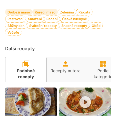
Drůbeží maso
Kuřecí maso
Zelenina
Rajčata
Restování
Smažení
Pečení
Česká kuchyně
Běžný den
Sváteční recepty
Snadné recepty
Oběd
Večeře
Další recepty
Podobné
Recepty autora
Podle
recepty
kategorie