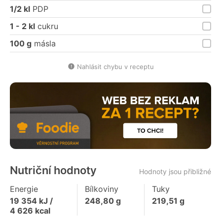
1/2 kl
PDP
1 - 2 kl
cukru
100 g
másla
Nahlásit chybu v receptu
Nutriční hodnoty
Hodnoty jsou přibližné
Energie
Bílkoviny
Tuky
19 354
kJ /
248,80
g
219,51
g
4 626
kcal