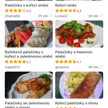
Palačinka s kuřecí směsí
Kuřecí směs
Recept ještě nebyl hodnocen
Recept ještě nebyl 
4,0
4,6
Chantal09
25 min
Lucka22
30 min
Bylinkové palačinky s
Palačinky s masovou
kuřecí a zeleninovou směsí
směsí
Recept ještě nebyl hodnocen
Recept ještě nebyl 
4,7
4,7
majda1512
greatone
40 min
Palačinky se zeleninovou
Kuřecí palačinky s nivou
směsí a sýrem