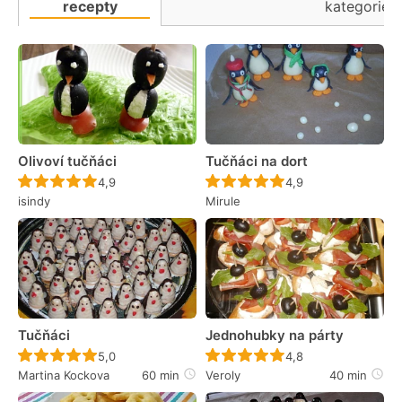
recepty
kategorie
Olivoví tučňáci
Tučňáci na dort
Recept ještě nebyl hodnocen
Recept ještě nebyl 
4,9
4,9
isindy
Mirule
Tučňáci
Jednohubky na párty
Recept ještě nebyl hodnocen
Recept ještě nebyl 
5,0
4,8
Martina Kockova
60 min
Veroly
40 min