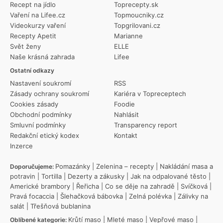
Recept na jídlo
Toprecepty.sk
Vaření na Lifee.cz
Topmoucniky.cz
Videokurzy vaření
Topgrilovani.cz
Recepty Apetit
Marianne
Svět ženy
ELLE
Naše krásná zahrada
Lifee
Ostatní odkazy
Nastavení soukromí
RSS
Zásady ochrany soukromí
Kariéra v Topreceptech
Cookies zásady
Foodie
Obchodní podmínky
Nahlásit
Smluvní podmínky
Transparency report
Redakční etický kodex
Kontakt
Inzerce
Pomazánky
|
Zelenina – recepty
|
Nakládání masa a
Doporučujeme:
potravin
|
Tortilla
|
Dezerty a zákusky
|
Jak na odpalované těsto
|
Americké brambory
|
Řeřicha
|
Co se děje na zahradě
|
Svíčková
|
Pravá focaccia
|
Šlehačková bábovka
|
Zelná polévka
|
Zálivky na
salát
|
Třešňová bublanina
Krůtí maso
|
Mleté maso
|
Vepřové maso
|
Oblíbené kategorie: