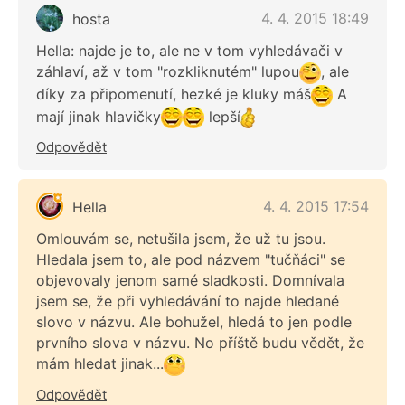
4. 4. 2015 18:49
hosta
Hella: najde je to, ale ne v tom vyhledávači v
záhlaví, až v tom "rozkliknutém" lupou
, ale
díky za připomenutí, hezké je kluky máš
A
mají jinak hlavičky
lepší
Odpovědět
4. 4. 2015 17:54
Hella
Omlouvám se, netušila jsem, že už tu jsou.
Hledala jsem to, ale pod názvem "tučňáci" se
objevovaly jenom samé sladkosti. Domnívala
jsem se, že při vyhledávání to najde hledané
slovo v názvu. Ale bohužel, hledá to jen podle
prvního slova v názvu. No příště budu vědět, že
mám hledat jinak...
Odpovědět