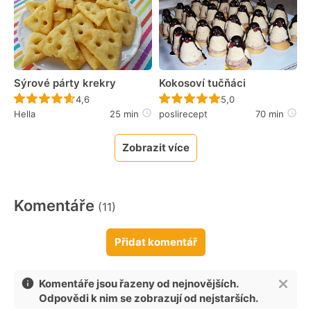
Sýrové párty krekry
Kokosoví tučňáci
Recept ještě nebyl hodnocen
Recept ještě nebyl 
4,6
5,0
Hella
25 min
poslirecept
70 min
Zobrazit více
Komentáře
(11)
Přidat komentář
Komentáře jsou řazeny od nejnovějších.
Odpovědi k nim se zobrazují od nejstarších.