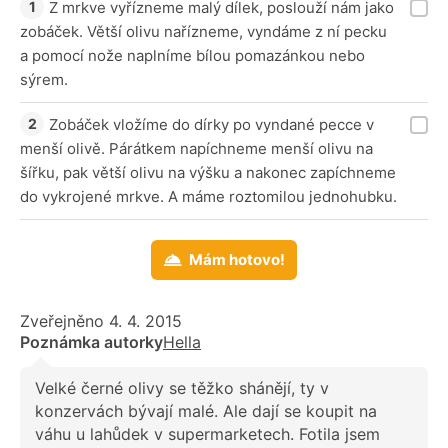
Z mrkve vyřízneme malý dílek, poslouží nám jako
zobáček. Větší olivu nařízneme, vyndáme z ní pecku
a pomocí nože naplníme bílou pomazánkou nebo
sýrem.
Zobáček vložíme do dírky po vyndané pecce v
menší olivě. Párátkem napíchneme menší olivu na
šířku, pak větší olivu na výšku a nakonec zapíchneme
do vykrojené mrkve. A máme roztomilou jednohubku.
Mám hotovo!
Zveřejněno 4. 4. 2015
Poznámka autorky
Hella
Velké černé olivy se těžko shánějí, ty v
konzervách bývají malé. Ale dají se koupit na
váhu u lahůdek v supermarketech. Fotila jsem