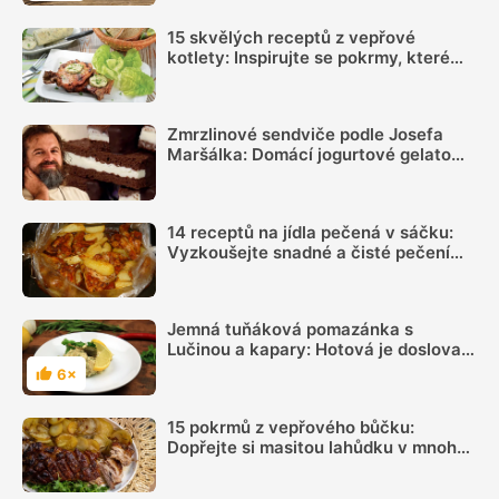
15 skvělých receptů z vepřové
kotlety: Inspirujte se pokrmy, které
vás nezklamou
Zmrzlinové sendviče podle Josefa
Maršálka: Domácí jogurtové gelato
mezi kakaovými pláty ochladí i v
největším horku
14 receptů na jídla pečená v sáčku:
Vyzkoušejte snadné a čisté pečení
plné chuti
Jemná tuňáková pomazánka s
Lučinou a kapary: Hotová je doslova
za pár minut
6×
Hodnocení
15 pokrmů z vepřového bůčku:
Dopřejte si masitou lahůdku v mnoha
podobách