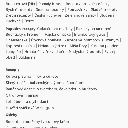
Bramborová jídla
|
Pomalý hrnec
|
Recepty pro začátečníky
|
Rychlé recepty
|
Snadné recepty
|
Pomazánky
|
Sladké recepty
|
Dietní recepty
|
Česká kuchyně
|
Zeleninové saláty
|
Studená
kuchyně
|
Dorty
Čokoládové muffiny
|
Fazolky na smetaně
|
Populární recepty:
Buchtičky s krémem
|
Rajská omáčka
|
Bramborový guláš
|
Cheesecake
|
Čočková polévka
|
Zapečené brambory s uzeným
|
Koprová omáčka
|
Holandský řízek
|
Míša řezy
|
Kuře na paprice
|
Langoše
|
Hraběnčiny řezy
|
Lečo
|
Nadýchaný perník
|
Rychlý
oběd
|
Bublanina
Recepty
Kuřecí prsa na mrkvi a cuketě
Slaný koláč s balkánským sýrem a špenátem
Banánový dezert s tvarohem, čokoládou a burizony
Citronové tiramisu
Letní buchta s jahodami
Hovězí svíčková Wellington
Články
Recept na mražený tvarohový krém
Co odstraní zápach z lednice