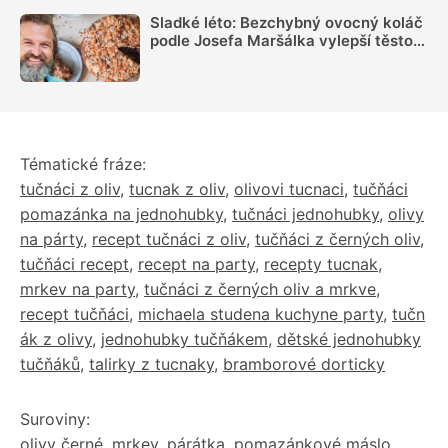
Sladké léto: Bezchybný ovocný koláč
podle Josefa Maršálka vylepší těsto s
jogurtem
Tématické fráze:
tučnáci z oliv
,
tucnak z oliv
,
olivovi tucnaci
,
tučňáci
pomazánka na jednohubky
,
tučnáci jednohubky
,
olivy
na párty
,
recept tučnáci z oliv
,
tučňáci z černých oliv
,
tučňáci recept
,
recept na party
,
recepty tucnak
,
mrkev na party
,
tučnáci z černých oliv a mrkve
,
recept tučňáci
,
michaela studena kuchyne party
,
tučn
ák z olivy
,
jednohubky tučňákem
,
dětské jednohubky
tučňáků
,
talirky z tucnaky
,
bramborové dorticky
Suroviny:
olivy černé
,
mrkev
,
párátka
,
pomazánkové máslo