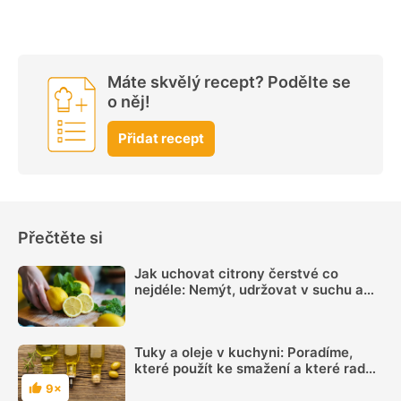
Máte skvělý recept? Podělte se
o něj!
Přidat recept
Přečtěte si
Jak uchovat citrony čerstvé co
nejdéle: Nemýt, udržovat v suchu a
sledovat jednu důležitou věc
Tuky a oleje v kuchyni: Poradíme,
které použít ke smažení a které raději
do salátů
9×
Hodnocení