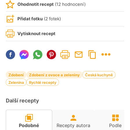
Ohodnotit recept
(12 hodnocení)
Přidat fotku
(2 fotek)
Vytisknout recept
Zdobení
Zdobení z ovoce a zeleniny
Česká kuchyně
Zelenina
Rychlé recepty
Další recepty
Podobné
Recepty autora
Podle