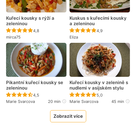
Kuřecí kousky s rýží a
Kuskus s kuřecími kousky
zeleninou
a zeleninou
Recept ještě nebyl hodnocen
Recept ještě nebyl 
4,8
4,9
mirca75
Eliza
Pikantní kuřecí kousky se
Kuřecí kousky v zelenině s
zeleninou
nudlemi v asijském stylu
Recept ještě nebyl hodnocen
Recept ještě nebyl 
4,5
5,0
Marie Svarcova
20 min
Marie Svarcova
45 min
Zobrazit více