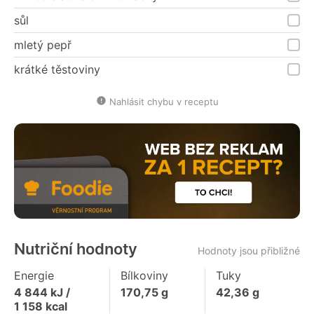
sůl
mletý pepř
krátké těstoviny
Nahlásit chybu v receptu
Nutriční hodnoty
Hodnoty jsou přibližné
Energie
Bílkoviny
Tuky
4 844
kJ /
170,75
g
42,36
g
1 158
kcal