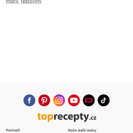
mletý
,
těstoviny
Partneři
Naše další weby