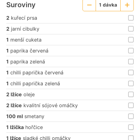
Suroviny
1
dávka
Menší
Větší
porce
porce
2
kuřecí prsa
2
jarní cibulky
1
menší cuketa
1
paprika červená
1
paprika zelená
1
chilli paprička červená
1
chilli paprička zelená
2 lžíce
oleje
2 lžíce
kvalitní sójové omáčky
100 ml
smetany
1 lžička
hořčice
1 lžíce
sladké chilli omáčky