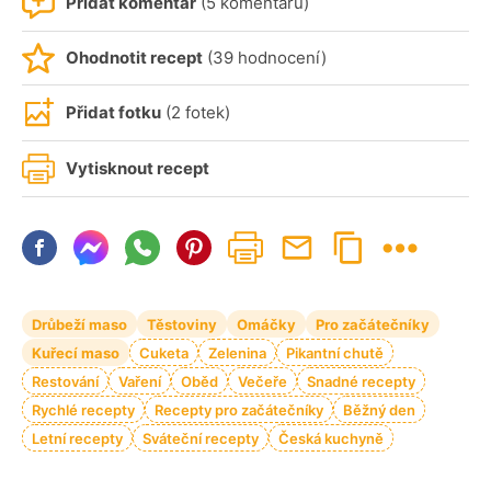
Přidat komentář
(5 komentářů)
Ohodnotit recept
(39 hodnocení)
Přidat fotku
(2 fotek)
Vytisknout recept
Drůbeží maso
Těstoviny
Omáčky
Pro začátečníky
Kuřecí maso
Cuketa
Zelenina
Pikantní chutě
Restování
Vaření
Oběd
Večeře
Snadné recepty
Rychlé recepty
Recepty pro začátečníky
Běžný den
Letní recepty
Sváteční recepty
Česká kuchyně