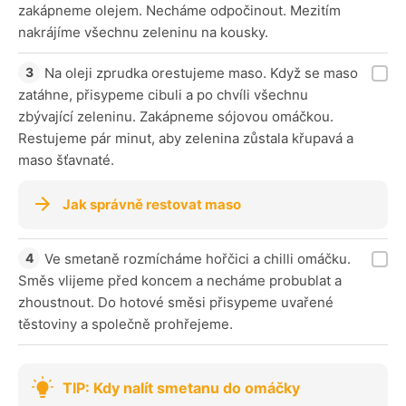
zakápneme olejem. Necháme odpočinout. Mezitím
nakrájíme všechnu zeleninu na kousky.
Na oleji zprudka orestujeme maso. Když se maso
zatáhne, přisypeme cibuli a po chvíli všechnu
zbývající zeleninu. Zakápneme sójovou omáčkou.
Restujeme pár minut, aby zelenina zůstala křupavá a
maso šťavnaté.
Jak správně restovat maso
Ve smetaně rozmícháme hořčici a chilli omáčku.
Směs vlijeme před koncem a necháme probublat a
zhoustnout. Do hotové směsi přisypeme uvařené
těstoviny a společně prohřejeme.
TIP: Kdy nalít smetanu do omáčky