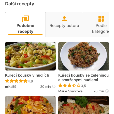
Další recepty
Podobné
Recepty autora
Podle
recepty
kategorie
Kuřecí kousky v nudlích
Kuřecí kousky se zeleninou
a smaženými nudlemi
Recept ještě nebyl hodnocen
4,8
Recept ještě nebyl 
3,5
mika59
20 min
Marie Svarcova
20 min