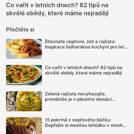
Co vařit v letních dnech? 82 tipů na
skvělé obědy, které máme nejraději
Přečtěte si
Šťavnaté vepřové, zelí a rajčata:
Inspirace bulharskou kuchyní pro letní
oběd z jednoho pekáčku
Co vařit v letních dnech? 82 tipů na
skvělé obědy, které máme nejraději
Zelená rajčata nevyhazujte,
proměníte je v pikantní domácí
hořčici. Hotovou ji máte za 20 minut
15 pokrmů z vepřového bůčku:
Dopřejte si masitou lahůdku v mnoha
podobách