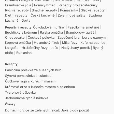
Krůtí maso
|
Mleté maso
|
Vepřové maso
|
Oblíbené kategorie:
Bramborová jídla
|
Pomalý hrnec
|
Recepty pro začátečníky
|
Rychlé recepty
|
Snadné recepty
|
Pomazánky
|
Sladké recepty
|
Dietní recepty
|
Česká kuchyně
|
Zeleninové saláty
|
Studená
kuchyně
|
Dorty
Čokoládové muffiny
|
Fazolky na smetaně
|
Populární recepty:
Buchtičky s krémem
|
Rajská omáčka
|
Bramborový guláš
|
Cheesecake
|
Čočková polévka
|
Zapečené brambory s uzeným
|
Koprová omáčka
|
Holandský řízek
|
Míša řezy
|
Kuře na paprice
|
Langoše
|
Hraběnčiny řezy
|
Lečo
|
Nadýchaný perník
|
Rychlý
oběd
|
Bublanina
Recepty
Babiččina polévka ze sušených hub
Sýrová pomazánka s cuketou
Čočkové ragú s kuřecím masem
Krémové orzo s kuřecím masem a zeleninou
Tvarohová bábovka
Jednoduchá rychlá nádivka
Články
Domácí hořčice ze zelených rajčat: Jaké plody použít