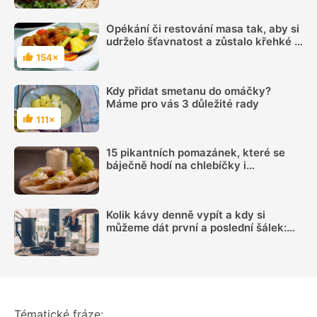
Opékání či restování masa tak, aby si
udrželo šťavnatost a zůstalo křehké i
chutné, má svá pravidla
154×
Hodnocení
Kdy přidat smetanu do omáčky?
Máme pro vás 3 důležité rady
111×
Hodnocení
15 pikantních pomazánek, které se
báječně hodí na chlebíčky i
jednohubky
Kolik kávy denně vypít a kdy si
můžeme dát první a poslední šálek:
Načasování je důležité
Tématické fráze: