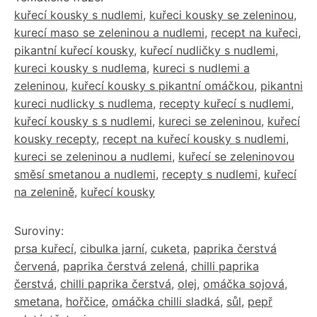
kuřecí kousky s nudlemi
,
kuřeci kousky se zeleninou
,
kurecí maso se zeleninou a nudlemi
,
recept na kuřeci
,
pikantní kuřecí kousky
,
kuřecí nudličky s nudlemi
,
kureci kousky s nudlema
,
kureci s nudlemi a
zeleninou
,
kuřecí kousky s pikantní omáčkou
,
pikantni
kureci nudlicky s nudlema
,
recepty kuřecí s nudlemi
,
kuřecí kousky s s nudlemi
,
kureci se zeleninou
,
kuřecí
kousky recepty
,
recept na kuřecí kousky s nudlemi
,
kureci se zeleninou a nudlemi
,
kuřecí se zeleninovou
směsí smetanou a nudlemi
,
recepty s nudlemi
,
kuřecí
na zelenině
,
kuřecí kousky
Suroviny:
prsa kuřecí
,
cibulka jarní
,
cuketa
,
paprika čerstvá
červená
,
paprika čerstvá zelená
,
chilli paprika
čerstvá
,
chilli paprika čerstvá
,
olej
,
omáčka sojová
,
smetana
,
hořčice
,
omáčka chilli sladká
,
sůl
,
pepř