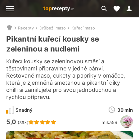
Moje akt
Přejít
Menu
na
vyhledávání
Recepty
Drůbeží maso
Kuřecí maso
Nacházíte
se
Pikantní kuřecí kousky se
zde:
zeleninou a nudlemi
Kuřecí kousky se zeleninovou směsí a
těstovinami připravíme v jedné pánvi.
Restované maso, cukety a papriky v omáčce,
která je zjemněná smetanou a pikantní díky
chilli si zamilujete pro svou jednoduchou a
rychlou přípravu.
Doba
Snadný
30 min
přípravy
5,0
Hodnocení receptu je
mika59
(39×)