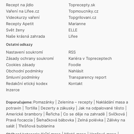
Recept na jídlo
Toprecepty.sk
Vaření na Lifee.cz
Topmoucniky.cz
Videokurzy vaření
Topgrilovani.cz
Recepty Apetit
Marianne
Svět ženy
ELLE
Naše krásná zahrada
Lifee
Ostatní odkazy
Nastavení soukromí
RSS
Zásady ochrany soukromí
Kariéra v Topreceptech
Cookies zásady
Foodie
Obchodní podmínky
Nahlásit
Smluvní podmínky
Transparency report
Redakční etický kodex
Kontakt
Inzerce
Pomazánky
|
Zelenina – recepty
|
Nakládání masa a
Doporučujeme:
potravin
|
Tortilla
|
Dezerty a zákusky
|
Jak na odpalované těsto
|
Americké brambory
|
Řeřicha
|
Co se děje na zahradě
|
Svíčková
|
Pravá focaccia
|
Šlehačková bábovka
|
Zelná polévka
|
Zálivky na
salát
|
Třešňová bublanina