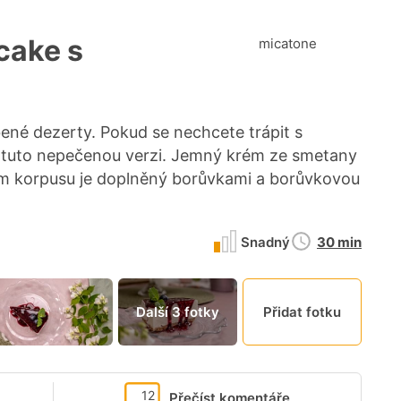
cake s
micatone
ené dezerty. Pokud se nechcete trápit s
 tuto nepečenou verzi. Jemný krém ze smetany
m korpusu je doplněný borůvkami a borůvkovou
Doba
Snadný
30 min
přípravy
Další 3 fotky
Přidat fotku
12
Přečíst komentáře