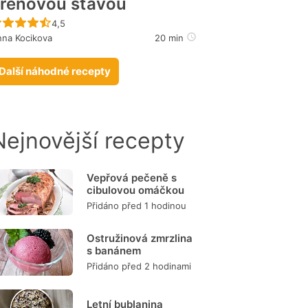
řenovou šťávou
Recept ještě nebyl hodnocen
4,5
na Kocikova
20 min
Další náhodné recepty
Nejnovější recepty
Vepřová pečeně s
cibulovou omáčkou
Přidáno před 1 hodinou
Ostružinová zmrzlina
s banánem
Přidáno před 2 hodinami
Letní bublanina