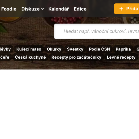
Přida
Foodie
Diskuze
Kalendář
Edice
Vyhledávání
lévky
Kuřecí maso
Okurky
Švestky
Podle ČSN
Paprika
G
ečeře
Česká kuchyně
Recepty pro začátečníky
Levné recepty