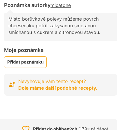
Poznámka autorky
micatone
Místo borůvkové polevy můžeme povrch
cheesecaku potřít zakysanou smetanou
smíchanou s cukrem a citronovou šťávou.
Moje poznámka
Přidat poznámku
Nevyhovuje vám tento recept?
Dole máme další podobné recepty.
Přidat do oblíbených
(179× přidáno)