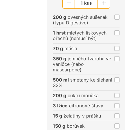
1
kus
Menší
Větší
porce
porce
200 g
ovesných sušenek
(typu Digestive)
1 hrst
mletých lískových
ořechů (nemusí být)
70 g
másla
350 g
jemného tvarohu ve
vaničce (nebo
mascarpone)
500 ml
smetany ke šlehání
33%
200 g
cukru moučka
3 lžíce
citronové šťávy
15 g
želatiny v prášku
150 g
borůvek