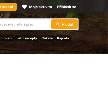
t recept
Moje aktivita
Přihlásit se
Hledat
rilování
Letní recepty
Cuketa
Rajčata