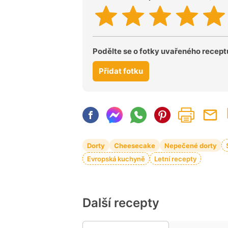
Podělte se o fotky uvařeného recept
Přidat fotku
Dorty
Cheesecake
Nepečené dorty
Evropská kuchyně
Letní recepty
Další recepty