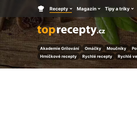
Recepty
Magazín
Tipy a triky
Hlavní
stránka
Akademie Grilování
Omáčky
Moučníky
Po
Hrníčkové recepty
Rychlé recepty
Rychlé v