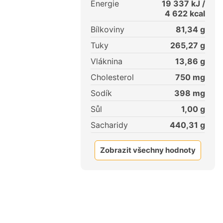
Energie
19 337
kJ /
4 622
kcal
Bílkoviny
81,34
g
Tuky
265,27
g
Vláknina
13,86
g
Cholesterol
750
mg
Sodík
398
mg
Sůl
1,00
g
Sacharidy
440,31
g
Zobrazit všechny hodnoty