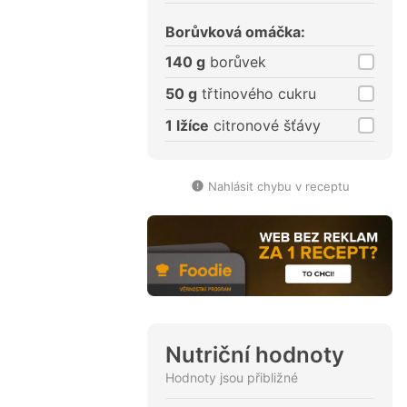
Borůvková omáčka:
140 g
borůvek
50 g
třtinového cukru
1 lžíce
citronové šťávy
Nahlásit chybu v receptu
Nutriční hodnoty
Hodnoty jsou přibližné