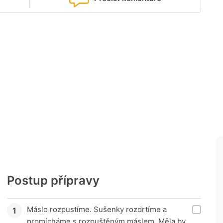
Postup přípravy
Máslo rozpustíme. Sušenky rozdrtíme a
promícháme s rozpuštěným máslem. Měla by