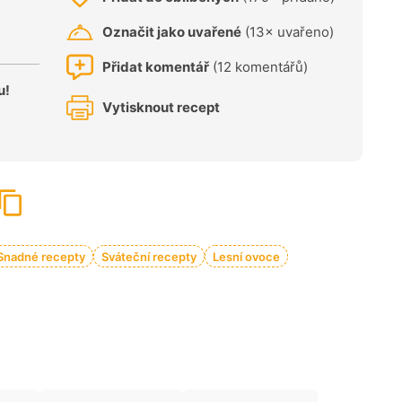
Označit jako uvařené
(13× uvařeno)
Přidat komentář
(12 komentářů)
u!
Vytisknout recept
Snadné recepty
Sváteční recepty
Lesní ovoce