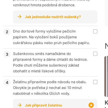
vzniknout hmota podobná drobence.
Jak jednoduše nadrtit sušenky?
Dno dortové formy vyložíme pečicím
papírem. Na vyložení boků použijeme
cukrářskou pásku nebo pruh pečicího papíru.
Sušenkovou směs namačkáme do
připravené formy a dáme chladit do lednice.
Podle chuti můžeme sušenkový základ
obohatit o mleté lískové oříšky.
Želatinu připravíme podle návodu na obalu.
Obvykle je potřeba ji nechat asi 10 minut
nabobtnat v několika lžících vody.
K
Jak připravit želatinu