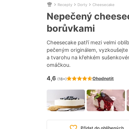
Recepty
Dorty
Cheesecake
Nacházíte
se
Nepečený cheese
zde:
borůvkami
Cheesecake patří mezi velmi oblíb
pečeným originálem, vyzkoušejte
a tvarohu na křehkém sušenkové
omáčkou.
4,6
Hodnocení receptu je
Ohodnotit
(18×)
Přidat do oblíbených