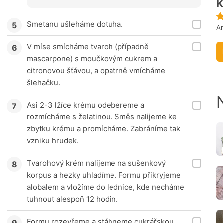
k
Smetanu ušleháme dotuha.
An
V míse smícháme tvaroh (případně
mascarpone) s moučkovým cukrem a
citronovou šťávou, a opatrně vmícháme
šlehačku.
Asi 2-3 lžíce krému odebereme a
rozmícháme s želatinou. Směs nalijeme ke
zbytku krému a promícháme. Zabráníme tak
vzniku hrudek.
Tvarohový krém nalijeme na sušenkový
korpus a hezky uhladíme. Formu přikryjeme
alobalem a vložíme do lednice, kde necháme
tuhnout alespoň 12 hodin.
Formu rozevřeme a stáhneme cukrářskou