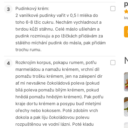
Pudinkový krém:
2 vanilkové pudinky vařit v 0,5 l mléka do
iv
toho 6-8 lžic cukru. Nechám vychladnout a
tvrdou kůži stáhnu. Celé máslo ušlehám a
pudink rozmixuju a po lžičkách přidávám za
stálého míchání pudink do másla, pak přidám
trochu rumu.
Rozkrojím korpus, pokapu rumem, potřu
marmeládou a namažu krémem, vrchní díl
pomažu trošku krémem, jen na zalepení dir
ať mi nevsákne čokoládová poleva (pokud
bílá poleva pomažu bílým krémem, pokud
hnědá pomažu hnědým krémem). Pak potřu
kraje dortu krémem a posypu buď mletými
ořechy nebo kokosem. Poté zdobím vrch
dokola a pak liju čokoládovou polevu
rozpuštěnou ve vodní lázni. Poté kladu