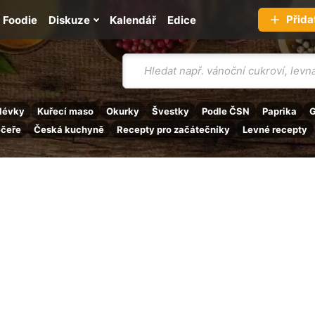
Přida
Foodie
Diskuze
Kalendář
Edice
Vyhledávání
lévky
Kuřecí maso
Okurky
Švestky
Podle ČSN
Paprika
G
ečeře
Česká kuchyně
Recepty pro začátečníky
Levné recepty