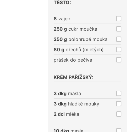
TĚSTO:
8
vajec
250 g
cukr moučka
250 g
polohrubé mouka
80 g
ořechů (mletých)
prášek do pečiva
KRÉM PAŘÍŽSKÝ:
3 dkg
másla
3 dkg
hladké mouky
2 dcl
mléka
10 dkg
másla