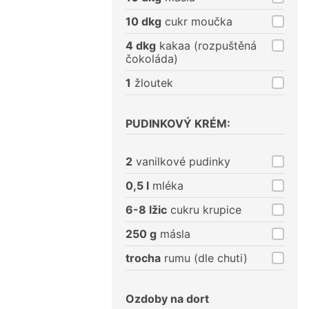
10 dkg
cukr moučka
4 dkg
kakaa (rozpuštěná
čokoláda)
1
žloutek
PUDINKOVÝ KRÉM:
2
vanilkové pudinky
0,5 l
mléka
6-8 lžic
cukru krupice
250 g
másla
trocha
rumu (dle chuti)
Ozdoby na dort