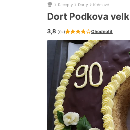
Recepty
Dorty
Krémové
Nacházíte
se
Dort Podkova velk
zde:
3,8
Hodnocení receptu je
Ohodnotit
(6×)