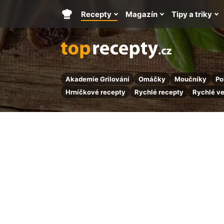
Recepty
Magazín
Tipy a triky
Hlavní
stránka
Akademie Grilování
Omáčky
Moučníky
Po
Hrníčkové recepty
Rychlé recepty
Rychlé v