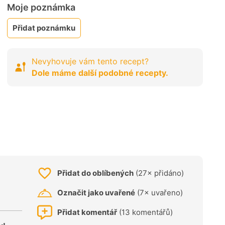
Moje poznámka
Přidat poznámku
Nevyhovuje vám tento recept?
Dole máme další podobné recepty.
Přidat do oblíbených
(27× přidáno)
Označit jako uvařené
(7× uvařeno)
Přidat komentář
(13 komentářů)