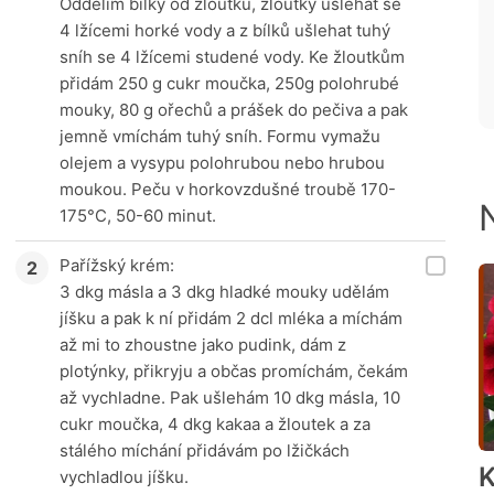
Oddělím bílky od žloutků, žloutky ušlehat se
4 lžícemi horké vody a z bílků ušlehat tuhý
sníh se 4 lžícemi studené vody. Ke žloutkům
přidám 250 g cukr moučka, 250g polohrubé
mouky, 80 g ořechů a prášek do pečiva a pak
jemně vmíchám tuhý sníh. Formu vymažu
olejem a vysypu polohrubou nebo hrubou
moukou. Peču v horkovzdušné troubě 170-
175°C, 50-60 minut.
Pařížský krém:
3 dkg másla a 3 dkg hladké mouky udělám
jíšku a pak k ní přidám 2 dcl mléka a míchám
až mi to zhoustne jako pudink, dám z
plotýnky, přikryju a občas promíchám, čekám
až vychladne. Pak ušlehám 10 dkg másla, 10
cukr moučka, 4 dkg kakaa a žloutek a za
stálého míchání přidávám po lžičkách
K
vychladlou jíšku.