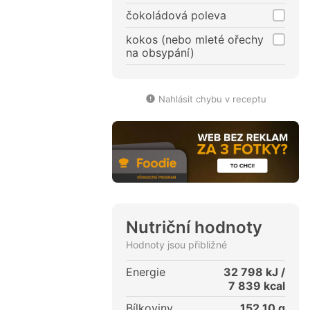
čokoládová poleva
kokos (nebo mleté ořechy
na obsypání)
Nahlásit chybu v receptu
Nutriční hodnoty
Hodnoty jsou přibližné
Energie
32 798
kJ /
7 839
kcal
Bílkoviny
152,10
g