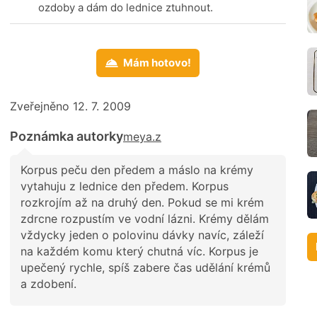
ozdoby a dám do lednice ztuhnout.
Mám hotovo!
Zveřejněno 12. 7. 2009
Poznámka autorky
meya.z
Korpus peču den předem a máslo na krémy
vytahuju z lednice den předem. Korpus
rozkrojím až na druhý den. Pokud se mi krém
zdrcne rozpustím ve vodní lázni. Krémy dělám
vždycky jeden o polovinu dávky navíc, záleží
na každém komu který chutná víc. Korpus je
upečený rychle, spíš zabere čas udělání krémů
a zdobení.