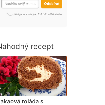
Odebírat
Náhodný recept
akaová roláda s