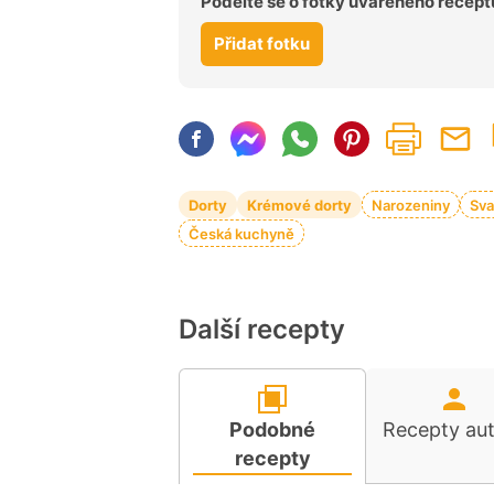
Podělte se o fotky uvařeného recept
Přidat fotku
Dorty
Krémové dorty
Narozeniny
Sva
Česká kuchyně
Další recepty
Podobné
Recepty au
recepty