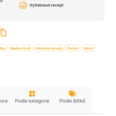
u!
Vytisknout recept
tba
Sladké chutě
Náročné recepty
Pečení
Vaření
tora
Podle kategorie
Podle štítků