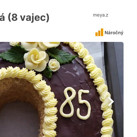
á (8 vajec)
meya.z
Náročný