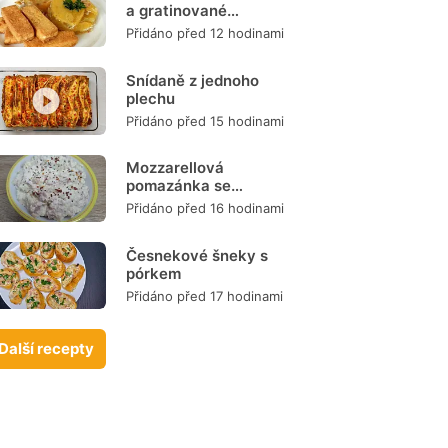
a gratinované
brambory
Přidáno před 12 hodinami
Snídaně z jednoho
plechu
Přidáno před 15 hodinami
Mozzarellová
pomazánka se
šunkou
Přidáno před 16 hodinami
Česnekové šneky s
pórkem
Přidáno před 17 hodinami
Další recepty