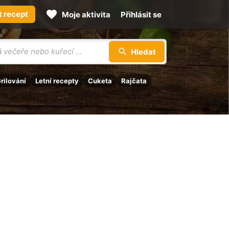
t recept
Moje aktivita
Přihlásit se
Hledat
rilování
Letní recepty
Cuketa
Rajčata