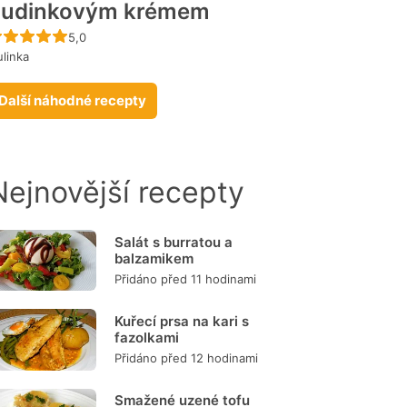
pudinkovým krémem
Recept ještě nebyl hodnocen
5,0
ulinka
Další náhodné recepty
Nejnovější recepty
Salát s burratou a
balzamikem
Přidáno před 11 hodinami
Kuřecí prsa na kari s
fazolkami
Přidáno před 12 hodinami
Smažené uzené tofu