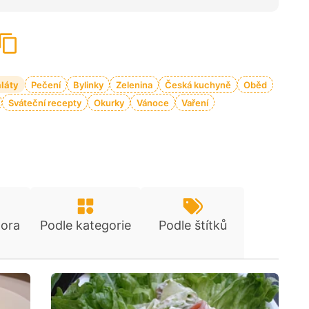
láty
Pečení
Bylinky
Zelenina
Česká kuchyně
Oběd
Sváteční recepty
Okurky
Vánoce
Vaření
tora
Podle kategorie
Podle štítků