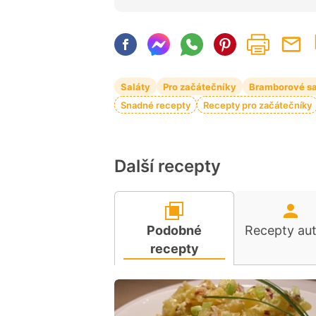
Saláty
Pro začátečníky
Bramborové sa
Snadné recepty
Recepty pro začátečníky
Další recepty
Podobné
Recepty au
recepty