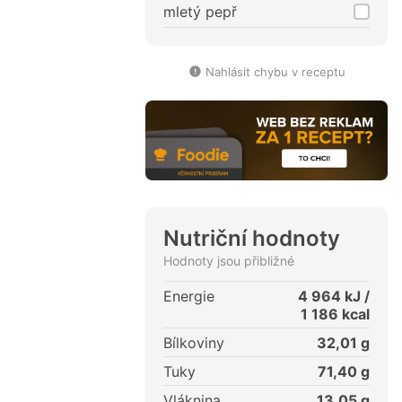
mletý pepř
Nahlásit chybu v receptu
Nutriční hodnoty
Hodnoty jsou přibližné
Energie
4 964
kJ /
1 186
kcal
Bílkoviny
32,01
g
Tuky
71,40
g
Vláknina
13,05
g