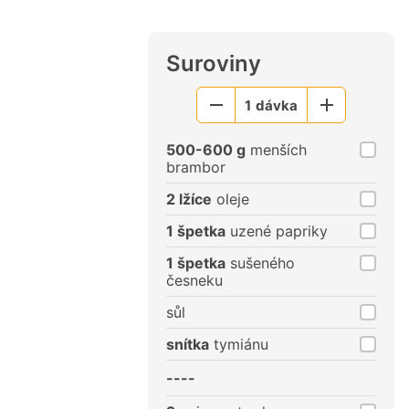
Suroviny
1
dávka
Menší
Větší
porce
porce
500-600 g
menších
brambor
2 lžíce
oleje
1 špetka
uzené papriky
1 špetka
sušeného
česneku
sůl
snítka
tymiánu
----