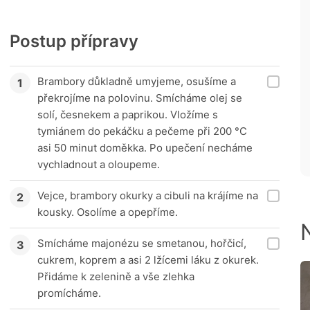
Postup přípravy
Brambory důkladně umyjeme, osušíme a
překrojíme na polovinu. Smícháme olej se
solí, česnekem a paprikou. Vložíme s
tymiánem do pekáčku a pečeme při 200 °C
asi 50 minut doměkka. Po upečení necháme
vychladnout a oloupeme.
Vejce, brambory okurky a cibuli na krájíme na
kousky. Osolíme a opepříme.
Smícháme majonézu se smetanou, hořčicí,
cukrem, koprem a asi 2 lžícemi láku z okurek.
Přidáme k zelenině a vše zlehka
promícháme.