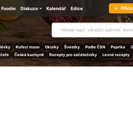
Přida
Foodie
Diskuze
Kalendář
Edice
Vyhledávání
lévky
Kuřecí maso
Okurky
Švestky
Podle ČSN
Paprika
G
ečeře
Česká kuchyně
Recepty pro začátečníky
Levné recepty