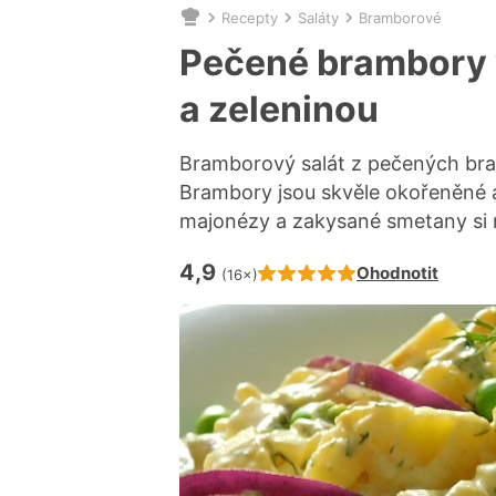
Recepty
Saláty
Bramborové
Nacházíte
se
Pečené brambory v
zde:
a zeleninou
Bramborový salát z pečených bra
Brambory jsou skvěle okořeněné a 
majonézy a zakysané smetany si mů
4,9
Hodnocení receptu je
Ohodnotit
(16×)