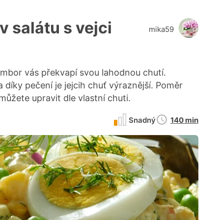
 salátu s vejci
mika59
mbor vás překvapí svou lahodnou chutí.
díky pečení je jejcih chuť výraznější. Poměr
žete upravit dle vlastní chuti.
Doba
Snadný
140 min
přípravy