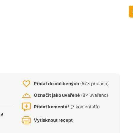
Přidat do oblíbených
(57× přidáno)
Označit jako uvařené
(8× uvařeno)
Přidat komentář
(7 komentářů)
u!
Vytisknout recept