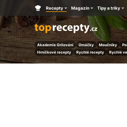
Recepty
Magazín
Tipy a triky
Hlavní
stránka
Akademie Grilování
Omáčky
Moučníky
Po
Hrníčkové recepty
Rychlé recepty
Rychlé v