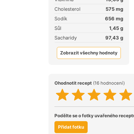
Cholesterol
575
mg
Sodík
656
mg
Sůl
1,45
g
Sacharidy
97,43
g
Zobrazit všechny hodnoty
Ohodnotit recept
(16 hodnocení)
Podělte se o fotky uvařeného recept
Přidat fotku