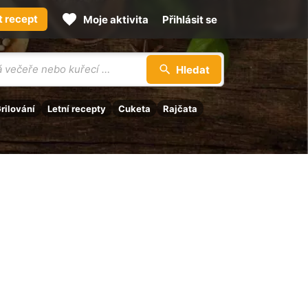
t recept
Moje aktivita
Přihlásit se
Hledat
rilování
Letní recepty
Cuketa
Rajčata