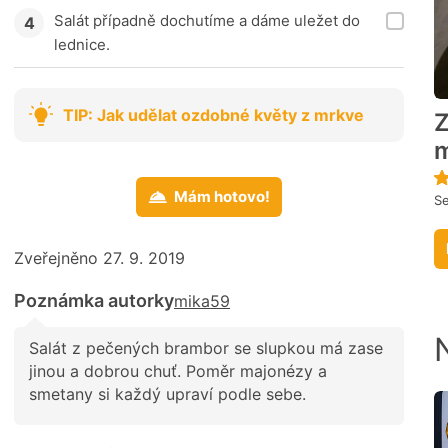
Salát případně dochutíme a dáme uležet do
lednice.
TIP: Jak udělat ozdobné květy z mrkve
Z
m
Mám hotovo!
Se
Zveřejněno 27. 9. 2019
Poznámka autorky
mika59
Salát z pečených brambor se slupkou má zase
jinou a dobrou chuť. Poměr majonézy a
smetany si každý upraví podle sebe.