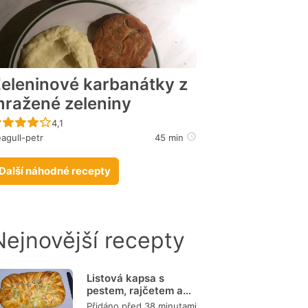
eleninové karbanátky z
ražené zeleniny
Recept ještě nebyl hodnocen
4,1
agull-petr
45 min
Další náhodné recepty
Nejnovější recepty
Listová kapsa s
pestem, rajčetem a
mozzarellou
Přidáno před 38 minutami