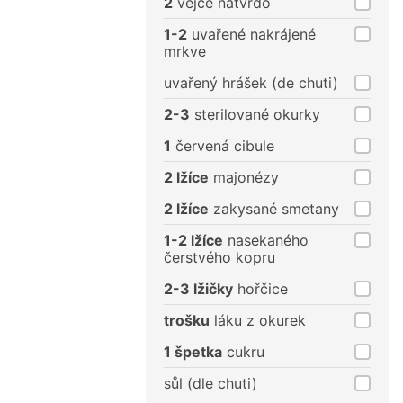
2
vejce natvrdo
1-2
uvařené nakrájené
mrkve
uvařený hrášek (de chuti)
2-3
sterilované okurky
1
červená cibule
2 lžíce
majonézy
2 lžíce
zakysané smetany
1-2 lžíce
nasekaného
čerstvého kopru
2-3 lžičky
hořčice
trošku
láku z okurek
1 špetka
cukru
sůl (dle chuti)