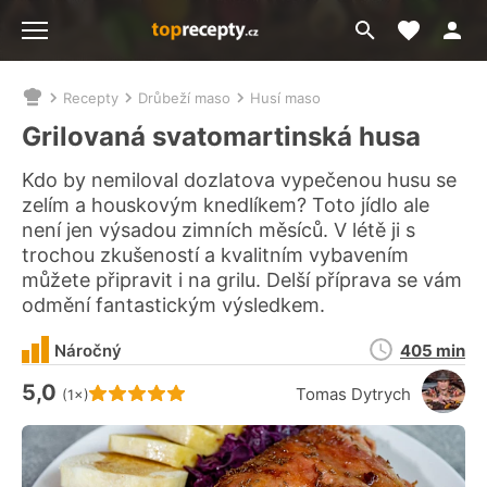
Moje akt
Přejít
Menu
na
vyhledávání
Recepty
Drůbeží maso
Husí maso
Nacházíte
se
Grilovaná svatomartinská husa
zde:
Kdo by nemiloval dozlatova vypečenou husu se
zelím a houskovým knedlíkem? Toto jídlo ale
není jen výsadou zimních měsíců. V létě ji s
trochou zkušeností a kvalitním vybavením
můžete připravit i na grilu. Delší příprava se vám
odmění fantastickým výsledkem.
Doba
Náročný
405 min
přípravy
5,0
Hodnocení receptu je
Tomas Dytrych
(1×)