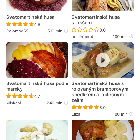
Svatomartinská husa
Svatomartinská husa
s lokšemi
Recept ještě nebyl hodnocen
4,8
Recept ještě nebyl 
0,0
Colombo65
510 min
poslirecept
190 min
Svatomartinská husa podle
Svatomartinská husa s
mamky
rolovaným bramborovým
knedlíkem a jablečným
Recept ještě nebyl hodnocen
4,7
zelím
MiskaM
240 min
Recept ještě nebyl 
5,0
Eliza
180 min