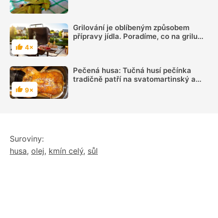
obyčejný bobkový list, citron i mletá
káva
Grilování je oblíbeným způsobem
přípravy jídla. Poradíme, co na grilu
připravit
4×
Hodnocení
Pečená husa: Tučná husí pečínka
tradičně patří na svatomartinský a
vánoční stůl
9×
Hodnocení
Suroviny:
husa
,
olej
,
kmín celý
,
sůl