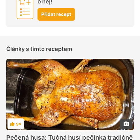
o něj!
Přidat recept
Články s tímto receptem
9×
Hodnocení
Pečená husa: Tučná husí pečínka tradičně