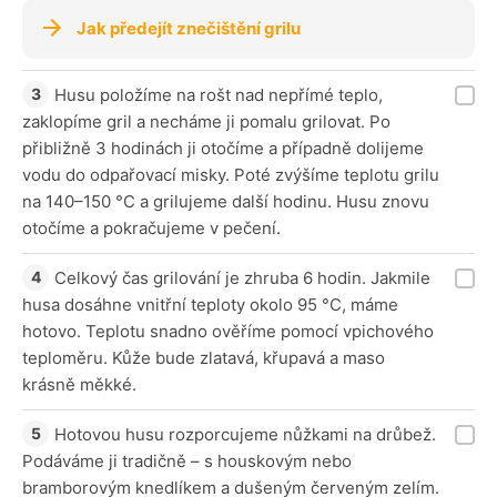
Jak předejít znečištění grilu
Husu položíme na rošt nad nepřímé teplo,
zaklopíme gril a necháme ji pomalu grilovat. Po
přibližně 3 hodinách ji otočíme a případně dolijeme
vodu do odpařovací misky. Poté zvýšíme teplotu grilu
na 140–150 °C a grilujeme další hodinu. Husu znovu
otočíme a pokračujeme v pečení.
Celkový čas grilování je zhruba 6 hodin. Jakmile
husa dosáhne vnitřní teploty okolo 95 °C, máme
hotovo. Teplotu snadno ověříme pomocí vpichového
teploměru. Kůže bude zlatavá, křupavá a maso
krásně měkké.
Hotovou husu rozporcujeme nůžkami na drůbež.
Podáváme ji tradičně – s houskovým nebo
bramborovým knedlíkem a dušeným červeným zelím.