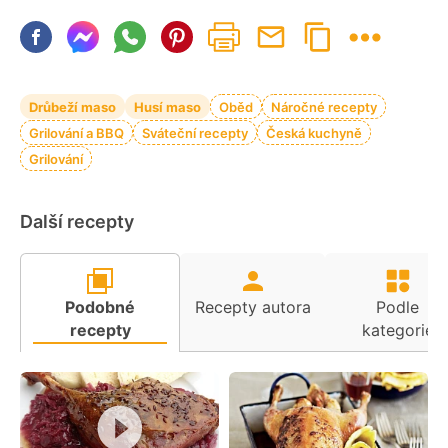
Drůbeží maso
Husí maso
Oběd
Náročné recepty
Grilování a BBQ
Sváteční recepty
Česká kuchyně
Grilování
Další recepty
Podobné
Recepty autora
Podle
recepty
kategorie