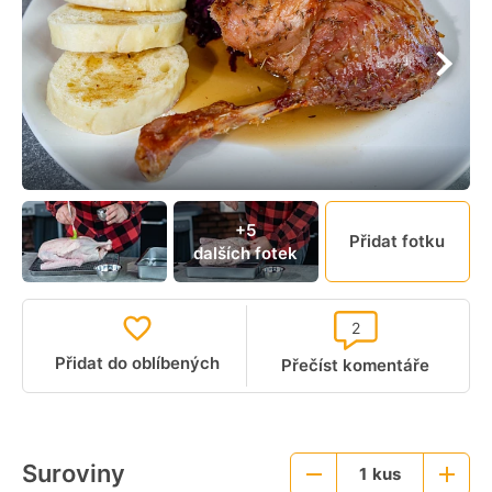
+5
Přidat fotku
dalších fotek
2
Přidat do oblíbených
Přečíst komentáře
Suroviny
1
kus
Menší
Větší