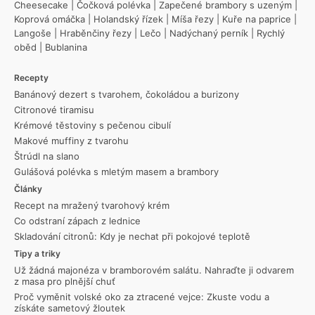
Cheesecake
|
Čočková polévka
|
Zapečené brambory s uzeným
|
Koprová omáčka
|
Holandský řízek
|
Míša řezy
|
Kuře na paprice
|
Langoše
|
Hraběnčiny řezy
|
Lečo
|
Nadýchaný perník
|
Rychlý
oběd
|
Bublanina
Recepty
Banánový dezert s tvarohem, čokoládou a burizony
Citronové tiramisu
Krémové těstoviny s pečenou cibulí
Makové muffiny z tvarohu
Štrúdl na slano
Gulášová polévka s mletým masem a brambory
Články
Recept na mražený tvarohový krém
Co odstraní zápach z lednice
Skladování citronů: Kdy je nechat při pokojové teplotě
Tipy a triky
Už žádná majonéza v bramborovém salátu. Nahraďte ji odvarem
z masa pro plnější chuť
Proč vyměnit volské oko za ztracené vejce: Zkuste vodu a
získáte sametový žloutek