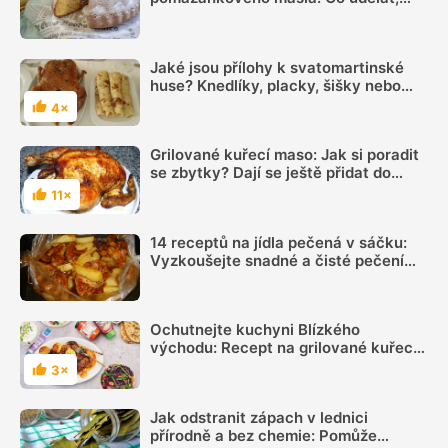
aby byla vláčná a šla dobře vyklopit
Jaké jsou přílohy k svatomartinské
huse? Knedlíky, placky, šišky nebo
roláda
4×
Hodnocení
Grilované kuřecí maso: Jak si poradit
se zbytky? Dají se ještě přidat do
mnoha pokrmů
11×
Hodnocení
14 receptů na jídla pečená v sáčku:
Vyzkoušejte snadné a čisté pečení
plné chuti
Ochutnejte kuchyni Blízkého
východu: Recept na grilované kuřecí
à la šavarma
3×
Hodnocení
Jak odstranit zápach v lednici
přírodně a bez chemie: Pomůže