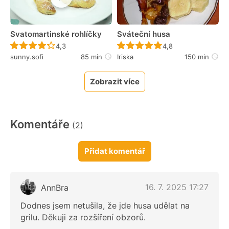
Svatomartinské rohlíčky
Sváteční husa
Recept ještě nebyl hodnocen
Recept ještě nebyl 
4,3
4,8
sunny.sofi
85 min
Iriska
150 min
Zobrazit více
Komentáře
(2)
Přidat komentář
16. 7. 2025 17:27
AnnBra
Dodnes jsem netušila, že jde husa udělat na
grilu. Děkuji za rozšíření obzorů.