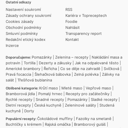
Ostatní odkazy
Nastavení soukromí
RSS
Zásady ochrany soukromí
Kariéra v Topreceptech
Cookies zásady
Foodie
Obchodní podmínky
Nahlásit
Smluvní podmínky
Transparency report
Redakční etický kodex
Kontakt
Inzerce
Pomazánky
|
Zelenina – recepty
|
Nakládání masa a
Doporučujeme:
potravin
|
Tortilla
|
Dezerty a zákusky
|
Jak na odpalované těsto
|
Americké brambory
|
Řeřicha
|
Co se děje na zahradě
|
Svíčková
|
Pravá focaccia
|
Šlehačková bábovka
|
Zelná polévka
|
Zálivky na
salát
|
Třešňová bublanina
Krůtí maso
|
Mleté maso
|
Vepřové maso
|
Oblíbené kategorie:
Bramborová jídla
|
Pomalý hrnec
|
Recepty pro začátečníky
|
Rychlé recepty
|
Snadné recepty
|
Pomazánky
|
Sladké recepty
|
Dietní recepty
|
Česká kuchyně
|
Zeleninové saláty
|
Studená
kuchyně
|
Dorty
Čokoládové muffiny
|
Fazolky na smetaně
|
Populární recepty:
Buchtičky s krémem
|
Rajská omáčka
|
Bramborový guláš
|