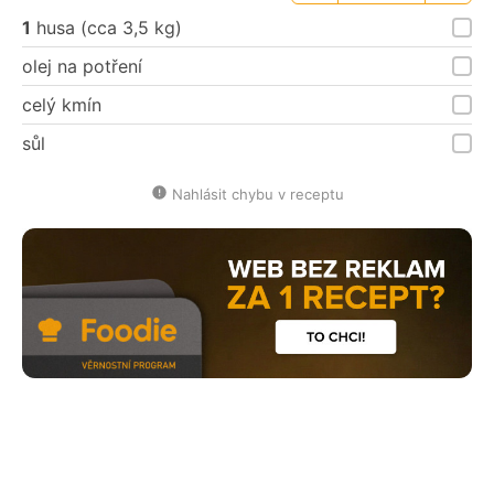
porce
porce
1
husa (cca 3,5 kg)
olej na potření
celý kmín
sůl
Nahlásit chybu v receptu