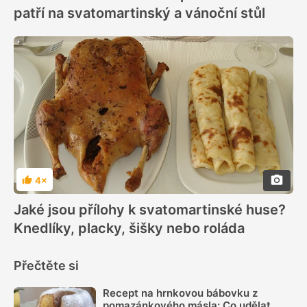
patří na svatomartinský a vánoční stůl
4×
Hodnocení
Jaké jsou přílohy k svatomartinské huse?
Knedlíky, placky, šišky nebo roláda
Přečtěte si
Recept na hrnkovou bábovku z
pomazánkového másla: Co udělat,