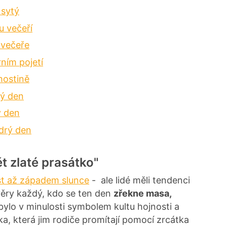
 sytý
u večeří
 večeře
ním pojetí
hostině
rý den
ý den
ědrý den
t zlaté prasátko"
st až západem slunce
- ale lidé měli tendenci
věry každý, kdo se ten den
zřekne masa,
 bylo v minulosti symbolem kultu hojnosti a
tka, která jim rodiče promítají pomocí zrcátka