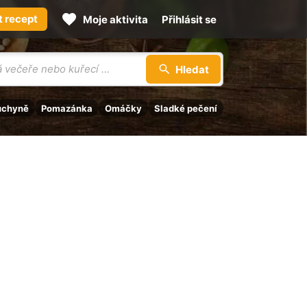
t recept
Moje aktivita
Přihlásit se
Hledat
uchyně
Pomazánka
Omáčky
Sladké pečení