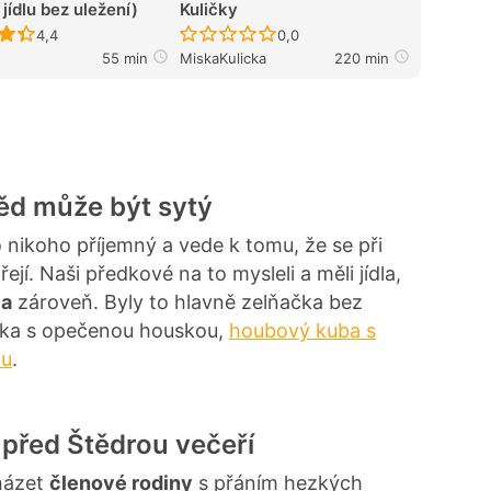
jídlu bez uležení)
Kuličky
Recept ještě nebyl hodnocen
Recept ještě nebyl hodnocen
4,4
0,0
o
55 min
MiskaKulicka
220 min
ěd může být sytý
 nikoho příjemný a vede k tomu, že se při
jí. Naši předkové na to mysleli a měli jídla,
la
zároveň. Byly to hlavně zelňačka bez
vka s opečenou houskou,
houbový kuba s
ou
.
 před Štědrou večeří
cházet
členové rodiny
s přáním hezkých