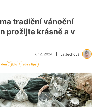
éma tradiční vánoční
 prožijte krásně a v
7. 12. 2024
|
Iva Jechová
ý den
jídlo
rady a tipy