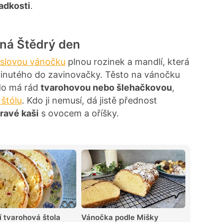
ladkosti
.
íná Štědrý den
slovou vánočku
plnou rozinek a mandlí, která
vinutého do zavinovačky. Těsto na vánočku
do má rád
tvarohovou nebo šlehačkovou
,
 štólu
. Kdo ji nemusí, dá jistě přednost
ravé kaši
s ovocem a oříšky.
 tvarohová štola
Vánočka podle Mišky