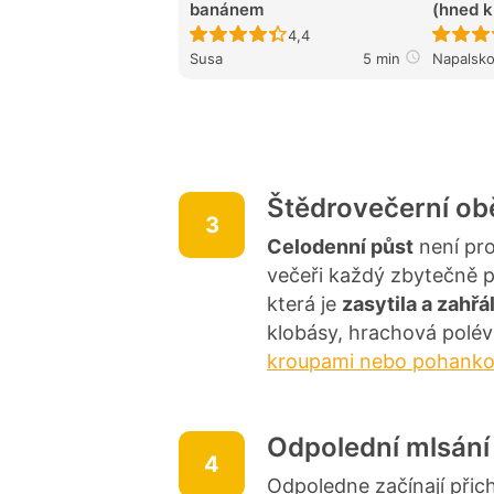
banánem
(hned k 
Recept ještě nebyl hodnocen
4,4
Susa
5 min
Napalsk
Štědrovečerní ob
3
Celodenní půst
není pro
večeři každý zbytečně pře
která je
zasytila a zahřá
klobásy, hrachová polé
kroupami nebo pohank
Odpolední mlsání
4
Odpoledne začínají při