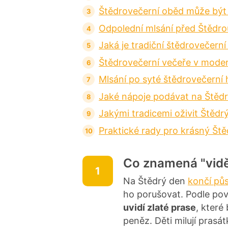
Štědrovečerní oběd může být
Odpolední mlsání před Štědro
Jaká je tradiční štědrovečerní
Štědrovečerní večeře v moder
Mlsání po syté štědrovečerní 
Jaké nápoje podávat na Štěd
Jakými tradicemi oživit Štědr
Praktické rady pro krásný Št
Co znamená "vidě
1
Na Štědrý den
končí pů
ho porušovat. Podle po
uvidí zlaté prase
, které
peněz. Děti milují prasá