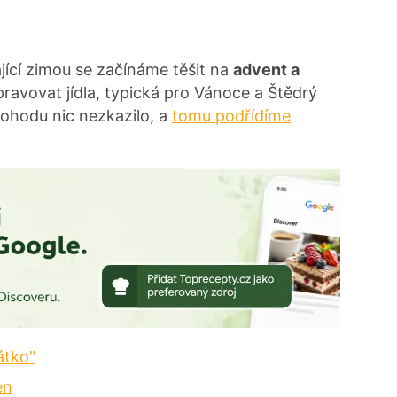
ící zimou se začínáme těšit na
advent a
pravovat jídla, typická pro Vánoce a Štědrý
pohodu nic nezkazilo, a
tomu podřídíme
átko"
en