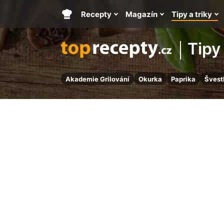
Recepty
Magazín
Tipy a triky
Hlavní
stránka
Tipy 
Akademie Grilování
Okurka
Paprika
Švest