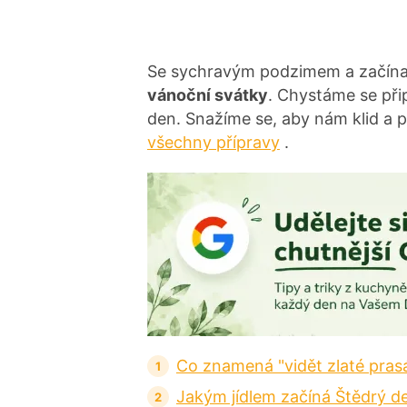
Se sychravým podzimem a začínaj
vánoční svátky
. Chystáme se při
den. Snažíme se, aby nám klid a 
všechny přípravy
.
Co znamená "vidět zlaté pras
Jakým jídlem začíná Štědrý d