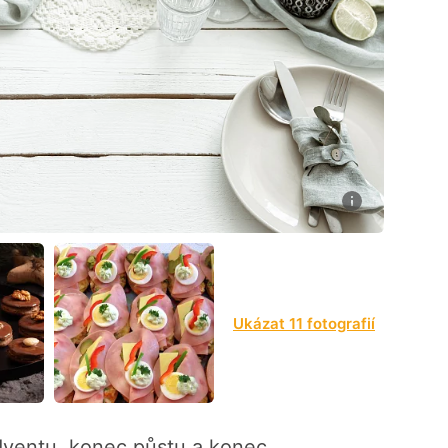
8
Ukázat 11 fotografií
ventu, konec půstu a konec