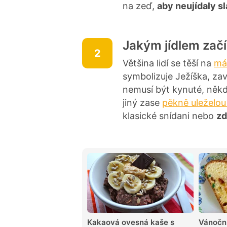
na zeď,
aby neujídaly s
Jakým jídlem zač
2
Většina lidí se těší na
má
symbolizuje Ježíška, za
nemusí být kynuté, něk
jiný zase
pěkně uleželou
klasické snídani nebo
zd
Kakaová ovesná kaše s
Vánoční