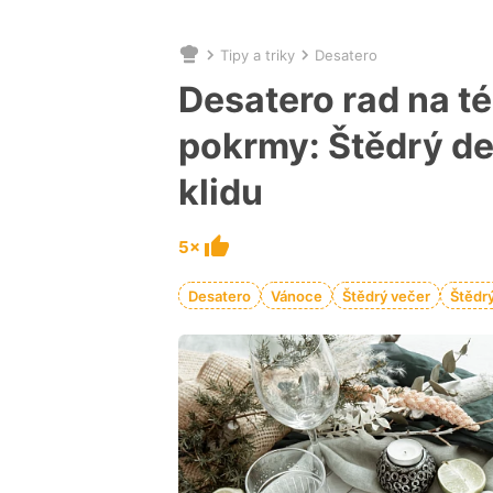
Tipy a triky
Desatero
Nacházíte
se
Desatero rad na t
zde:
pokrmy: Štědrý den
klidu
5×
Desatero
Vánoce
Štědrý večer
Štědr