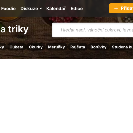
Přida
Foodie
Diskuze
Kalendář
Edice
Vyhledávání
a triky
ky
Cuketa
Okurky
Meruňky
Rajčata
Borůvky
Studená k