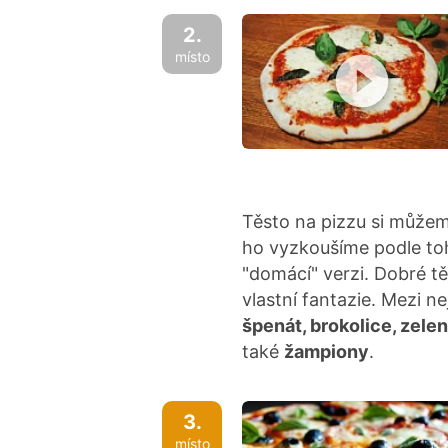
2.
místo
Těsto na pizzu si můžem
ho vyzkoušíme podle toh
"domácí" verzi. Dobré tě
vlastní fantazie. Mezi ne
špenát, brokolice, zele
také
žampiony
.
3.
místo