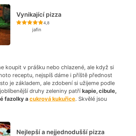
Vynikající pizza
Recept ještě nebyl hodnocen
4,8
jafin
e koupit v prášku nebo chlazené, ale když si
oto receptu, nejspíš dáme i příště přednost
sto je základem, ale zdobení si užijeme podle
joblíbenější druhy zeleniny patří
kapie, cibule,
né fazolky a
cukrová kukuřice
. Skvělé jsou
Nejlepší a nejjednodušší pizza