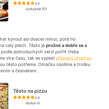
Recept ještě nebyl hodnocen
4,6
luckystar101
chat kynout asi dvacet minut, poté ho
a celý plech. Těsto je
pružné a dobře se s
í podle jednoduchých verzí potřít třeba
 více času, tak se vyplatí
připravit chutnou
erou těsto potřeme. Omáčku osolíme a trošku
ořením a česnekem.
Těsto na pizzu
Recept ještě nebyl hodnocen
4,8
lenka-m