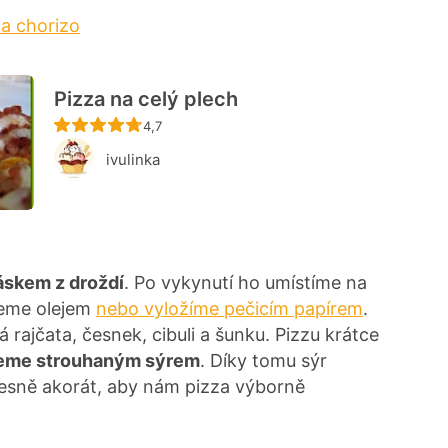
 a chorizo
Pizza na celý plech
Recept ještě nebyl hodnocen
4,7
ivulinka
áskem z droždí
. Po vykynutí ho umístíme na
žeme olejem
nebo vyložíme pečicím papírem
.
 rajčata, česnek, cibuli a šunku. Pizzu krátce
eme strouhaným sýrem
. Díky tomu sýr
řesně akorát, aby nám pizza výborně