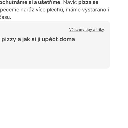
ochutnáme si a ušetříme
. Navíc
pizza se
upečeme naráz více plechů, máme vystaráno i
času.
Všechny tipy a triky
 pizzy a jak si ji upéct doma