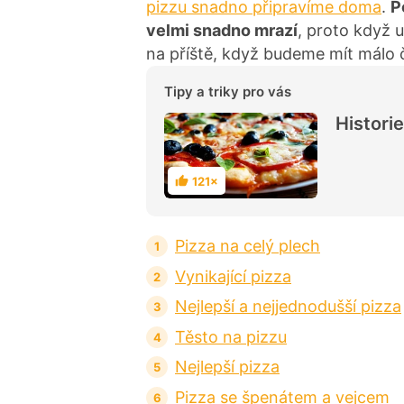
pizzu snadno připravíme doma
.
P
velmi snadno mrazí
, proto když 
na příště, když budeme mít málo 
Tipy a triky pro vás
Historie
121×
H
o
d
n
o
Pizza na celý plech
c
e
n
Vynikající pizza
í
Nejlepší a nejjednodušší pizza
Těsto na pizzu
Nejlepší pizza
Pizza se špenátem a vejcem