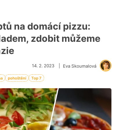
ptů na domácí pizzu:
kladem, zdobit můžeme
azie
14. 2. 2023
|
Eva Skoumalová
na
pohoštění
Top 7