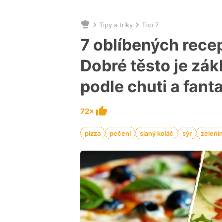
Tipy a triky
Top 7
Nacházíte
se
7 oblíbených rece
zde:
Dobré těsto je zá
podle chuti a fant
72×
pizza
pečení
slaný koláč
sýr
zeleni