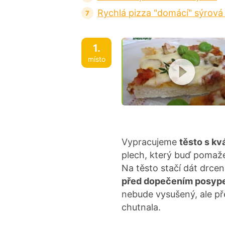
Rychlá pizza "domácí" sýrová
1.
místo
Vypracujeme
těsto s kv
plech, který buď poma
Na těsto stačí dát drcená
před dopečením posyp
nebude vysušený, ale p
chutnala.