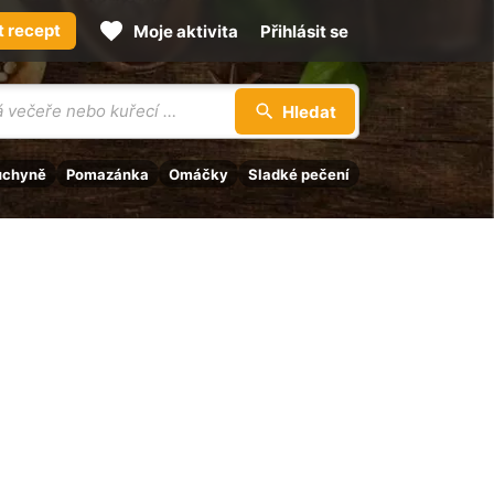
t recept
Moje aktivita
Přihlásit se
Hledat
uchyně
Pomazánka
Omáčky
Sladké pečení