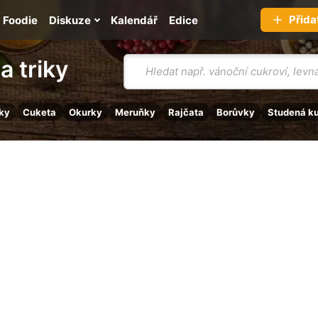
Přida
Foodie
Diskuze
Kalendář
Edice
Vyhledávání
a triky
ky
Cuketa
Okurky
Meruňky
Rajčata
Borůvky
Studená k