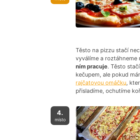
Těsto na pizzu stačí ne
vyválíme a roztáhneme n
ním pracuje
. Těsto stač
kečupem, ale pokud máme
rajčatovou omáčku
, kt
přisladíme, ochutíme k
4.
místo