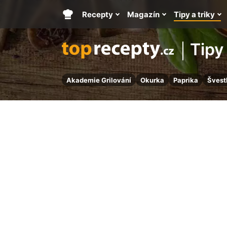
Recepty
Magazín
Tipy a triky
Hlavní
stránka
Tipy 
Akademie Grilování
Okurka
Paprika
Švest