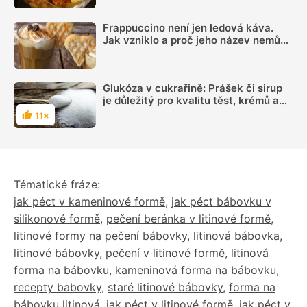
Frappuccino není jen ledová káva.
Jak vzniklo a proč jeho název nemůže
používat každá kavárna
Glukóza v cukrařině: Prášek či sirup
je důležitý pro kvalitu těst, krémů a
zmrzlin
11×
Hodnocení
Tématické fráze:
jak péct v kameninové formě
,
jak péct bábovku v
silikonové formě
,
pečení beránka v litinové formě
,
litinové formy na pečení bábovky
,
litinová bábovka
,
litinové bábovky
,
pečení v litinové formě
,
litinová
forma na bábovku
,
kameninová forma na bábovku
,
recepty babovky
,
staré litinové bábovky
,
forma na
bábovku litinová
,
jak péct v litinové formě
,
jak péct v