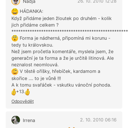
26. 10. 2010 12:28
Nadja
HÁDANKA:
Když přidáme jeden žloutek po druhém - kolik
jich přidáme celkem ?
***************************************************
Forma je nádherná, připomíná mi korunu -
tedy tu královskou.
Než jsem pročetla komentáře, myslela jsem, že
generační je ta forma a že je určitě litinová. Ale
neznalost neomlouvá.
V těstě oříšky, hřebíček, kardamom a
skořice .... to je vůně !!!
A k tomu svařáček - vskutku vánoční pohoda.
+13.
Odpovědět
2. 10. 2010 06:16
Irrena