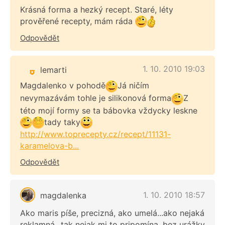
Krásná forma a hezký recept. Staré, léty
prověřené recepty, mám ráda
Odpovědět
1. 10. 2010 19:03
lemarti
Magdalenko v pohodě
Já ničím
nevymazávám tohle je silikonová forma
Z
této mojí formy se ta bábovka vždycky leskne
tady taky
http://www.toprecepty.cz/recept/11131-
karamelova-b...
Odpovědět
1. 10. 2010 18:57
magdalenka
Ako maris píše, precizná, ako umelá...ako nejaká
reklamná...tak nejak mi to pripomína, bez urážky