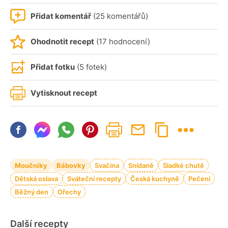
Přidat komentář
(25 komentářů)
Ohodnotit recept
(17 hodnocení)
Přidat fotku
(5 fotek)
Vytisknout recept
Moučníky
Bábovky
Svačina
Snídaně
Sladké chutě
Dětská oslava
Sváteční recepty
Česká kuchyně
Pečení
Běžný den
Ořechy
Další recepty