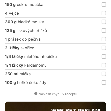
150 g
cukru moučka
4
vejce
300 g
hladké mouky
125 g
lískových oříšků
1
prášek do pečiva
2 lžičky
skořice
1/4 lžičky
mletého hřebíčku
1/4 lžičky
kardamomu
250 ml
mléka
100 g
hořké čokolády
Nahlásit chybu v receptu