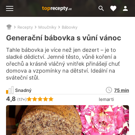
Moje akt
Přejít
Menu
na
vyhledávání
Recepty
Moučníky
Bábovky
Nacházíte
se
Generační bábovka s vůní vánoc
zde:
Tahle bábovka je více než jen dezert – je to
sladké dědictví. Jemné těsto, vůně koření a
ořechů a krásně vláčný vnitřek přinášejí chuť
domova a vzpomínky na dětství. Ideální na
sváteční stůl.
Doba
Snadný
75 min
přípravy
4,8
Hodnocení receptu je
lemarti
(17×)