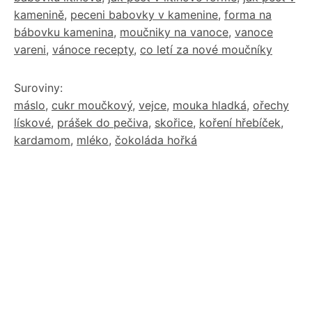
kamenině
,
peceni babovky v kamenine
,
forma na
bábovku kamenina
,
moučniky na vanoce
,
vanoce
vareni
,
vánoce recepty
,
co letí za nové moučníky
Suroviny:
máslo
,
cukr moučkový
,
vejce
,
mouka hladká
,
ořechy
lískové
,
prášek do pečiva
,
skořice
,
koření hřebíček
,
kardamom
,
mléko
,
čokoláda hořká