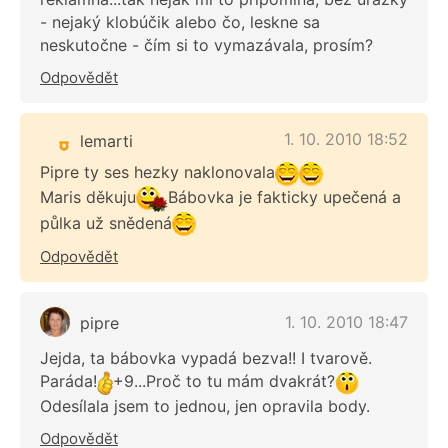
- nejaký klobúčik alebo čo, leskne sa
neskutočne - čím si to vymazávala, prosím?
Odpovědět
1. 10. 2010 18:52
lemarti
Pipre ty ses hezky naklonovala
Maris děkuju
Bábovka je fakticky upečená a
půlka už snědená
Odpovědět
1. 10. 2010 18:47
pipre
Jejda, ta bábovka vypadá bezva!! I tvarově.
Paráda!
+9...Proč to tu mám dvakrát?
Odesílala jsem to jednou, jen opravila body.
Odpovědět