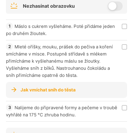
Nezhasínat obrazovku
Máslo s cukrem vyšleháme. Poté přidáme jeden
po druhém žloutek.
Mleté oříšky, mouku, prášek do pečiva a koření
smícháme v misce. Postupně střídavě s mlékem
přimícháme k vyšlehanému máslu se žloutky.
Vyšleháme sníh z bílků. Nastrouhanou čokoládu a
sníh přimícháme opatrně do těsta.
Jak vmíchat sníh do těsta
Nalijeme do připravené formy a pečeme v troubě
vyhřáté na 175 °C zhruba hodinu.