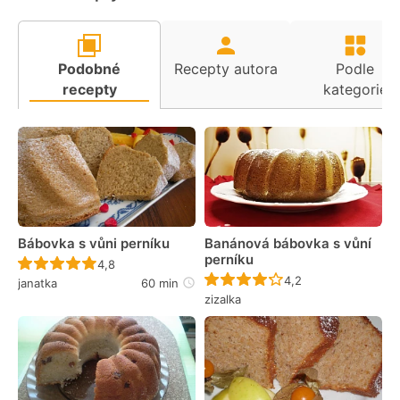
Podobné
Recepty autora
Podle
recepty
kategorie
Bábovka s vůni perníku
Banánová bábovka s vůní
perníku
Recept ještě nebyl hodnocen
4,8
Recept ještě nebyl 
4,2
janatka
60 min
zizalka