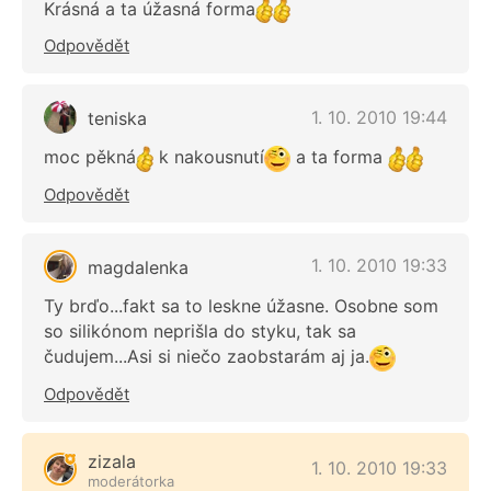
Krásná a ta úžasná forma
Odpovědět
1. 10. 2010 19:44
teniska
moc pěkná
k nakousnutí
a ta forma
Odpovědět
1. 10. 2010 19:33
magdalenka
Ty brďo...fakt sa to leskne úžasne. Osobne som
so silikónom neprišla do styku, tak sa
čudujem...Asi si niečo zaobstarám aj ja.
Odpovědět
zizala
1. 10. 2010 19:33
moderátorka