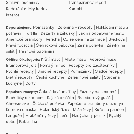
Smluvní podmínky
Transparency report
Redakční etický kodex
Kontakt
Inzerce
Pomazánky
|
Zelenina – recepty
|
Nakládání masa a
Doporučujeme:
potravin
|
Tortilla
|
Dezerty a zákusky
|
Jak na odpalované těsto
|
Americké brambory
|
Řeřicha
|
Co se děje na zahradě
|
Svíčková
|
Pravá focaccia
|
Šlehačková bábovka
|
Zelná polévka
|
Zálivky na
salát
|
Třešňová bublanina
Krůtí maso
|
Mleté maso
|
Vepřové maso
|
Oblíbené kategorie:
Bramborová jídla
|
Pomalý hrnec
|
Recepty pro začátečníky
|
Rychlé recepty
|
Snadné recepty
|
Pomazánky
|
Sladké recepty
|
Dietní recepty
|
Česká kuchyně
|
Zeleninové saláty
|
Studená
kuchyně
|
Dorty
Čokoládové muffiny
|
Fazolky na smetaně
|
Populární recepty:
Buchtičky s krémem
|
Rajská omáčka
|
Bramborový guláš
|
Cheesecake
|
Čočková polévka
|
Zapečené brambory s uzeným
|
Koprová omáčka
|
Holandský řízek
|
Míša řezy
|
Kuře na paprice
|
Langoše
|
Hraběnčiny řezy
|
Lečo
|
Nadýchaný perník
|
Rychlý
oběd
|
Bublanina