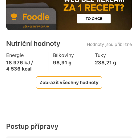
Nutriční hodnoty
Hodnoty jsou přibližné
Energie
Bílkoviny
Tuky
18 976
kJ /
98,91
g
238,21
g
4 536
kcal
Zobrazit všechny hodnoty
Postup přípravy