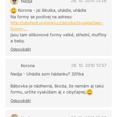
26. 10. 2010 13:26
Nadja
Korona - jsi šikulka, uhádla, uhádla
Na formy se podívej na adresu:
http://obchod.urybicky.cz/products-page/pec-
formy-...
jsou tam silikonové formy velké, střední, muffiny
a baby.
Odpovědět
26. 10. 2010 12:57
Korona
Nadja - Uhádla som hádanku? 3žľtka
Bábovka je nádherná, škoda, že nemám aj takú
formu, určite vyskúšam aj v obyčajnej.
Odpovědět