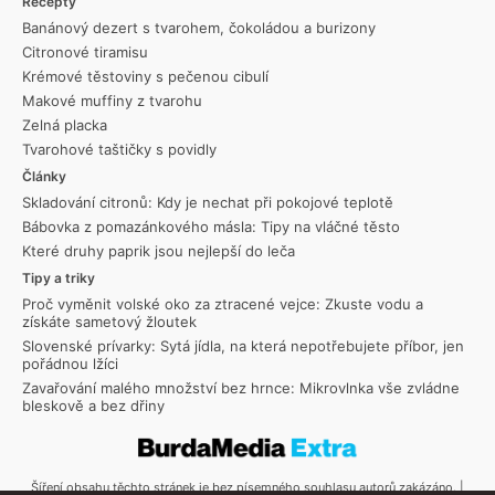
Recepty
Banánový dezert s tvarohem, čokoládou a burizony
Citronové tiramisu
Krémové těstoviny s pečenou cibulí
Makové muffiny z tvarohu
Zelná placka
Tvarohové taštičky s povidly
Články
Skladování citronů: Kdy je nechat při pokojové teplotě
Bábovka z pomazánkového másla: Tipy na vláčné těsto
Které druhy paprik jsou nejlepší do leča
Tipy a triky
Proč vyměnit volské oko za ztracené vejce: Zkuste vodu a
získáte sametový žloutek
Slovenské prívarky: Sytá jídla, na která nepotřebujete příbor, jen
pořádnou lžíci
Zavařování malého množství bez hrnce: Mikrovlnka vše zvládne
bleskově a bez dřiny
Šíření obsahu těchto stránek je bez písemného souhlasu autorů zakázáno. |