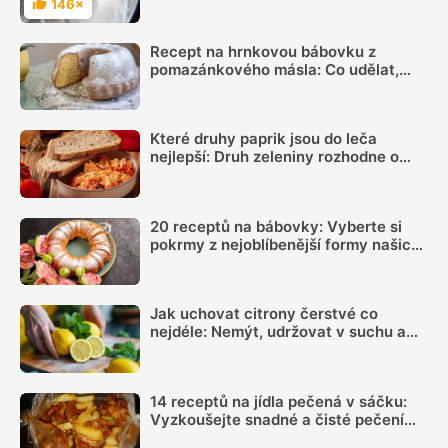
146×
Hodnocení
Recept na hrnkovou bábovku z
pomazánkového másla: Co udělat,
aby byla vláčná a šla dobře vyklopit
Které druhy paprik jsou do leča
nejlepší: Druh zeleniny rozhodne o
výsledné chuti víc, než si myslíme
20 receptů na bábovky: Vyberte si
pokrmy z nejoblíbenější formy našich
babiček
Jak uchovat citrony čerstvé co
nejdéle: Nemýt, udržovat v suchu a
sledovat jednu důležitou věc
14 receptů na jídla pečená v sáčku:
Vyzkoušejte snadné a čisté pečení
plné chuti