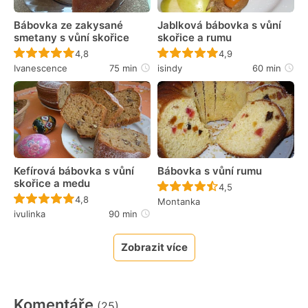
Bábovka ze zakysané
Jablková bábovka s vůní
smetany s vůní skořice
skořice a rumu
Recept ještě nebyl hodnocen
Recept ještě nebyl 
4,8
4,9
Ivanescence
75 min
isindy
60 min
Kefírová bábovka s vůní
Bábovka s vůní rumu
skořice a medu
Recept ještě nebyl 
4,5
Recept ještě nebyl hodnocen
4,8
Montanka
ivulinka
90 min
Zobrazit více
Komentáře
(25)