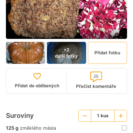
+2
Přidat fotku
další fotky
25
Přidat do oblíbených
Přečíst komentáře
Suroviny
1
kus
Menší
Větší
porce
porce
125 g
změklého másla