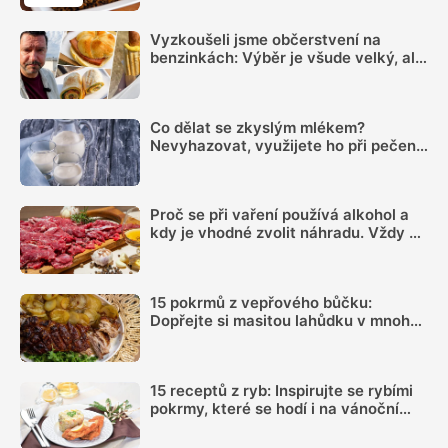
Vyzkoušeli jsme občerstvení na
benzinkách: Výběr je všude velký, ale
sázka na sekanou za 69 Kč se
rozhodně vyplatí
Co dělat se zkyslým mlékem?
Nevyhazovat, využijete ho při pečení i
na zahradě
Proč se při vaření používá alkohol a
kdy je vhodné zvolit náhradu. Vždy se
totiž neodpaří
15 pokrmů z vepřového bůčku:
Dopřejte si masitou lahůdku v mnoha
podobách
15 receptů z ryb: Inspirujte se rybími
pokrmy, které se hodí i na vánoční
hostinu