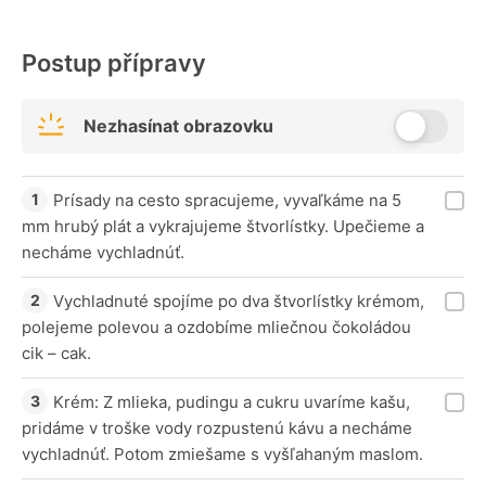
Postup přípravy
Nezhasínat obrazovku
Prísady na cesto spracujeme, vyvaľkáme na 5
mm hrubý plát a vykrajujeme štvorlístky. Upečieme a
necháme vychladnúť.
Vychladnuté spojíme po dva štvorlístky krémom,
polejeme polevou a ozdobíme mliečnou čokoládou
cik – cak.
Krém: Z mlieka, pudingu a cukru uvaríme kašu,
pridáme v troške vody rozpustenú kávu a necháme
vychladnúť. Potom zmiešame s vyšľahaným maslom.