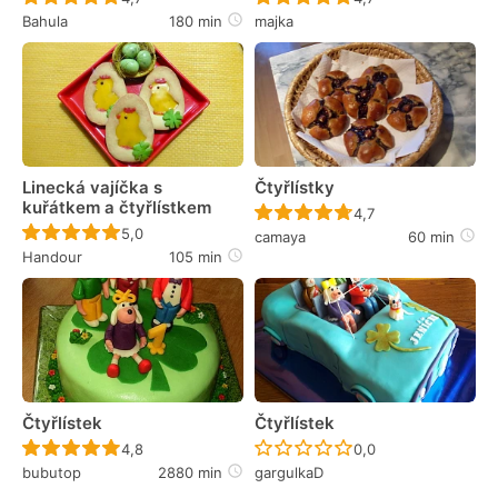
Bahula
180 min
majka
Linecká vajíčka s
Čtyřlístky
kuřátkem a čtyřlístkem
Recept ještě nebyl 
4,7
Recept ještě nebyl hodnocen
5,0
camaya
60 min
Handour
105 min
Čtyřlístek
Čtyřlístek
Recept ještě nebyl hodnocen
Recept ještě nebyl 
4,8
0,0
bubutop
2880 min
gargulkaD