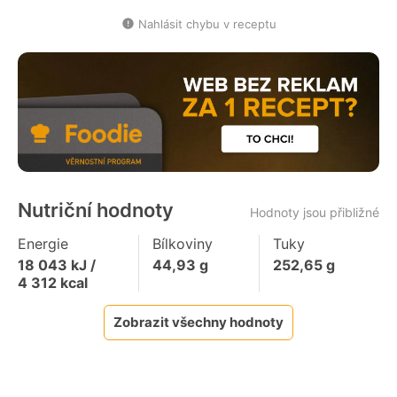
Nahlásit chybu v receptu
Nutriční hodnoty
Hodnoty jsou přibližné
Energie
Bílkoviny
Tuky
18 043
kJ /
44,93
g
252,65
g
4 312
kcal
Zobrazit všechny hodnoty