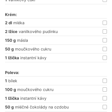
Krém:
2 dl
mléka
2 lžíce
vanilkového pudinku
150 g
másla
50 g
moučkového cukru
1 lžička
instantní kávy
Poleva:
1
bílek
100 g
moučkového cukru
1 lžička
instantní kávy
50 g
mléčné čokolády na ozdobu