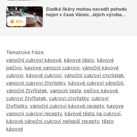
Sladké likéry mohou navodit pohodu
nejen v čase Vánoc. Jejich výroba
není vůbec složitá
85×
Hodnocení
Tématické fráze:
vánoční cukroví kávové
,
kávové těsto
,
kávové
pečivo
,
kavove vanocni cukrovi
,
vánoční kávové
cukroví
,
kávové cukroví
,
vánoční cukroví ctyrlistek
,
vanocni cukrovi čtyrlistky
,
kávové cukroví vánoční
,
vánoční čtyřlístek
,
vanocni testa
,
pečivo kávové
,
cukrovi čtyřlistek
,
cukrovi ctyrlistky
,
cukrovi
čtyřlistky
,
vánoční cukroví kávové recepty
,
kavove
vanocni cukroví recepty
,
kávové těsto na cukroví
,
kávové vánoční cukroví nejlepší recepty
,
těsto
kávové