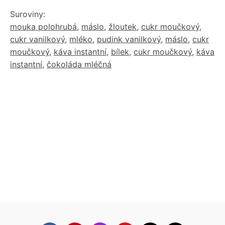
Suroviny:
mouka polohrubá
,
máslo
,
žloutek
,
cukr moučkový
,
cukr vanilkový
,
mléko
,
pudink vanilkový
,
máslo
,
cukr
moučkový
,
káva instantní
,
bílek
,
cukr moučkový
,
káva
instantní
,
čokoláda mléčná