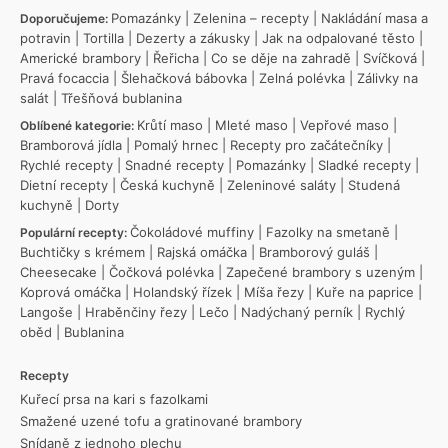
Pomazánky
|
Zelenina – recepty
|
Nakládání masa a
Doporučujeme:
potravin
|
Tortilla
|
Dezerty a zákusky
|
Jak na odpalované těsto
|
Americké brambory
|
Řeřicha
|
Co se děje na zahradě
|
Svíčková
|
Pravá focaccia
|
Šlehačková bábovka
|
Zelná polévka
|
Zálivky na
salát
|
Třešňová bublanina
Krůtí maso
|
Mleté maso
|
Vepřové maso
|
Oblíbené kategorie:
Bramborová jídla
|
Pomalý hrnec
|
Recepty pro začátečníky
|
Rychlé recepty
|
Snadné recepty
|
Pomazánky
|
Sladké recepty
|
Dietní recepty
|
Česká kuchyně
|
Zeleninové saláty
|
Studená
kuchyně
|
Dorty
Čokoládové muffiny
|
Fazolky na smetaně
|
Populární recepty:
Buchtičky s krémem
|
Rajská omáčka
|
Bramborový guláš
|
Cheesecake
|
Čočková polévka
|
Zapečené brambory s uzeným
|
Koprová omáčka
|
Holandský řízek
|
Míša řezy
|
Kuře na paprice
|
Langoše
|
Hraběnčiny řezy
|
Lečo
|
Nadýchaný perník
|
Rychlý
oběd
|
Bublanina
Recepty
Kuřecí prsa na kari s fazolkami
Smažené uzené tofu a gratinované brambory
Snídaně z jednoho plechu