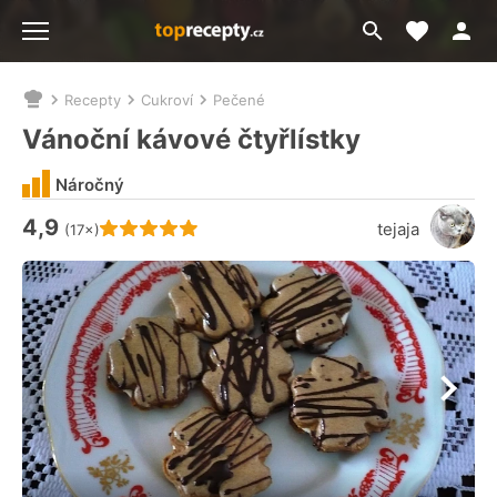
Moje akt
Přejít
Menu
na
vyhledávání
Recepty
Cukroví
Pečené
Nacházíte
se
Vánoční kávové čtyřlístky
zde:
Náročný
4,9
Hodnocení receptu je
tejaja
(17×)