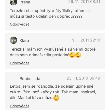
26. 11. 2011 08:41
Irrena
Terezko chci upéct tyto čtyřlístky, ptám se,
můžu si těsto udělat den dopředu?????
Odpovědět
9. 1. 2011 22:10
Klara
Terezka, mám ich vyskúšané a sú veľmi dobré,
dnes som odmaškrtila posledné
Odpovědět
23. 11. 2010 09:49
Boubelinda
Letos jsem se rozhodla, že udělám úplně jiné
cukrovíčko, než každý rok. Tak mám inspiraci,
dík. Manžel kávu může.
Odpovědět