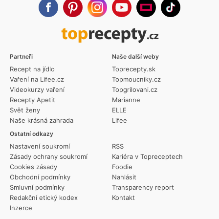
Partneři
Naše další weby
Recept na jídlo
Toprecepty.sk
Vaření na Lifee.cz
Topmoucniky.cz
Videokurzy vaření
Topgrilovani.cz
Recepty Apetit
Marianne
Svět ženy
ELLE
Naše krásná zahrada
Lifee
Ostatní odkazy
Nastavení soukromí
RSS
Zásady ochrany soukromí
Kariéra v Topreceptech
Cookies zásady
Foodie
Obchodní podmínky
Nahlásit
Smluvní podmínky
Transparency report
Redakční etický kodex
Kontakt
Inzerce