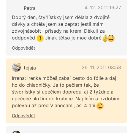
4. 12. 2011 16:27
Petra
Dobrý den, čtyřlístkxy jsem dělala z dvojité
dávky a chtěla jsem se zeptat jestli mám
zdvojnásobit i přísady na krém. Děkuli za
oddpověď.
Jinak tětso je moc dobré.
Odpovědět
26. 11. 2011 08:58
tejaja
Irrena: Irenka môžeš,zabaľ cesto do fólie a daj
ho do chladničky. Ja to pečiem tak, že
štvorlístky si upečiem dopredu, aj 2 týždne a
upečené uložím do krabice. Naplním a ozdobím
polevou až pred Vianocami, asi 4 dni.
Odpovědět