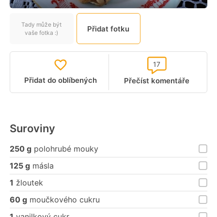
Tady může být
Přidat fotku
vaše fotka :)
17
Přidat do oblíbených
Přečíst komentáře
Suroviny
250 g
polohrubé mouky
125 g
másla
1
žloutek
60 g
moučkového cukru
1
vanilkový cukr