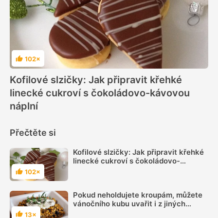
102×
Hodnocení
Kofilové slzičky: Jak připravit křehké
linecké cukroví s čokoládovo-kávovou
náplní
Přečtěte si
Kofilové slzičky: Jak připravit křehké
linecké cukroví s čokoládovo-
kávovou náplní
102×
Hodnocení
Pokud neholdujete kroupám, můžete
vánočního kubu uvařit i z jiných
obilovin. Poradíme ty nejvhodnější
13×
Hodnocení