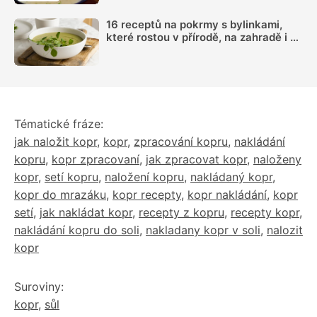
16 receptů na pokrmy s bylinkami,
které rostou v přírodě, na zahradě i za
oknem
Tématické fráze:
jak naložit kopr
,
kopr
,
zpracování kopru
,
nakládání
kopru
,
kopr zpracovaní
,
jak zpracovat kopr
,
naloženy
kopr
,
setí kopru
,
naložení kopru
,
nakládaný kopr
,
kopr do mrazáku
,
kopr recepty
,
kopr nakládání
,
kopr
setí
,
jak nakládat kopr
,
recepty z kopru
,
recepty kopr
,
nakládání kopru do soli
,
nakladany kopr v soli
,
nalozit
kopr
Suroviny:
kopr
,
sůl