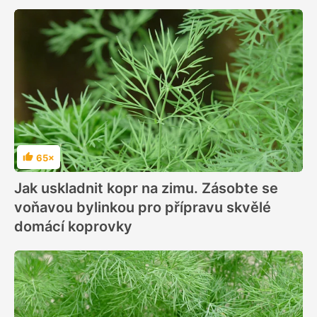
65×
Hodnocení
Jak uskladnit kopr na zimu. Zásobte se
voňavou bylinkou pro přípravu skvělé
domácí koprovky