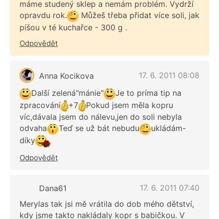
máme studený sklep a nemám problém. Vydrží
opravdu rok.
Můžeš třeba přidat více soli, jak
píšou v té kuchařce - 300 g .
Odpovědět
17. 6. 2011 08:08
Anna Kocikova
Další zelená"mánie"
Je to príma tip na
zpracování
+7
Pokud jsem měla kopru
víc,dávala jsem do nálevu,jen do soli nebyla
odvaha
Teď se už bát nebudu
ukládám-
díky
Odpovědět
17. 6. 2011 07:40
Dana61
Merylas tak jsi mě vrátila do dob mého dětství,
kdy jsme takto nakládaly kopr s babičkou. V