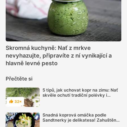
Skromná kuchyně: Nať z mrkve
nevyhazujte, připravíte z ní vynikající a
hlavně levné pesto
Přečtěte si
5 tipů, jak uchovat kopr na zimu: Nať
skvěle ochutí tradiční polévky i
omáčky
32×
Hodnocení
Snadná koprová omáčka podle
Sandtnerky je delikatesa! Zahuštěná
kysanou smetanou a zjemněná