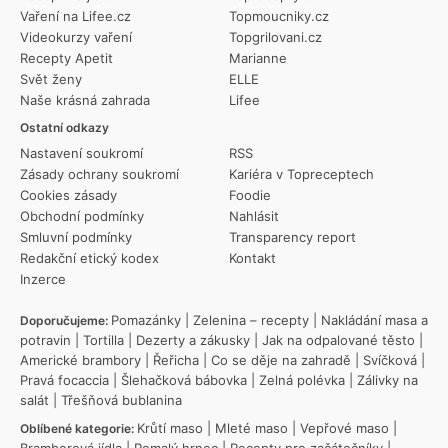
Vaření na Lifee.cz
Topmoucniky.cz
Videokurzy vaření
Topgrilovani.cz
Recepty Apetit
Marianne
Svět ženy
ELLE
Naše krásná zahrada
Lifee
Ostatní odkazy
Nastavení soukromí
RSS
Zásady ochrany soukromí
Kariéra v Topreceptech
Cookies zásady
Foodie
Obchodní podmínky
Nahlásit
Smluvní podmínky
Transparency report
Redakční etický kodex
Kontakt
Inzerce
Pomazánky
|
Zelenina – recepty
|
Nakládání masa a
Doporučujeme:
potravin
|
Tortilla
|
Dezerty a zákusky
|
Jak na odpalované těsto
|
Americké brambory
|
Řeřicha
|
Co se děje na zahradě
|
Svíčková
|
Pravá focaccia
|
Šlehačková bábovka
|
Zelná polévka
|
Zálivky na
salát
|
Třešňová bublanina
Krůtí maso
|
Mleté maso
|
Vepřové maso
|
Oblíbené kategorie:
Bramborová jídla
|
Pomalý hrnec
|
Recepty pro začátečníky
|