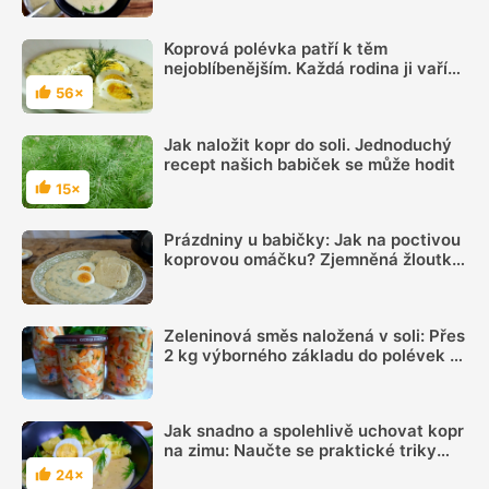
žloutkem chutná skvěle
Koprová polévka patří k těm
nejoblíbenějším. Každá rodina ji vaří
trochu jinak a má svůj osvědčený
56×
Hodnocení
recept
Jak naložit kopr do soli. Jednoduchý
recept našich babiček se může hodit
15×
Hodnocení
Prázdniny u babičky: Jak na poctivou
koprovou omáčku? Zjemněná žloutky
a smetanou chutná fantasticky
Zeleninová směs naložená v soli: Přes
2 kg výborného základu do polévek a
omáček připravíte za necelých 70 Kč
Jak snadno a spolehlivě uchovat kopr
na zimu: Naučte se praktické triky
našich babiček
24×
Hodnocení