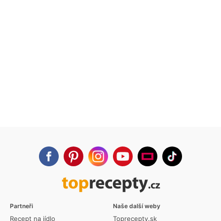
Partneři
Naše další weby
Recept na jídlo
Toprecepty.sk