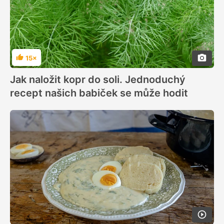
15×
Hodnocení
Jak naložit kopr do soli. Jednoduchý
recept našich babiček se může hodit