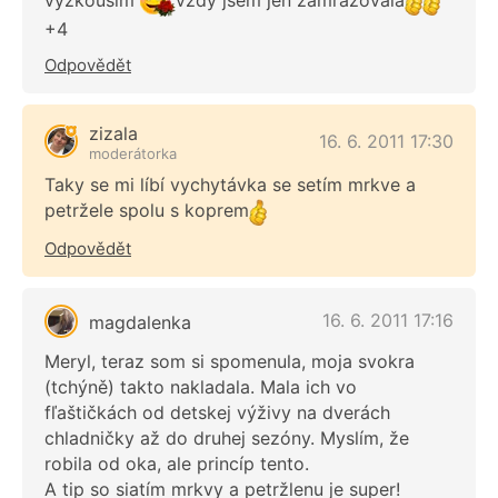
vyzkouším
vždy jsem jen zamrazovala
+4
Odpovědět
zizala
16. 6. 2011 17:30
moderátorka
Taky se mi líbí vychytávka se setím mrkve a
petržele spolu s koprem
Odpovědět
16. 6. 2011 17:16
magdalenka
Meryl, teraz som si spomenula, moja svokra
(tchýně) takto nakladala. Mala ich vo
fľaštičkách od detskej výživy na dverách
chladničky až do druhej sezóny. Myslím, že
robila od oka, ale princíp tento.
A tip so siatím mrkvy a petržlenu je super!