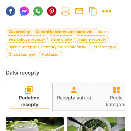
Zavařeniny
Ostatní konzervování potravin
Kopr
Bezlepkové recepty
Slané chutě
Snadné recepty
Rychlé recepty
Recepty pro začátečníky
Letní recepty
Česká kuchyně
Nakládání
Další recepty
Podobné
Recepty autora
Podle
recepty
kategorie