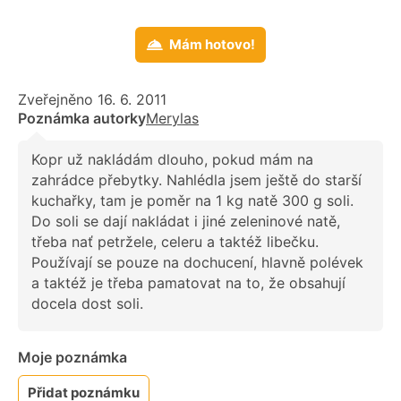
Mám hotovo!
Zveřejněno 16. 6. 2011
Poznámka autorky
Merylas
Kopr už nakládám dlouho, pokud mám na
zahrádce přebytky. Nahlédla jsem ještě do starší
kuchařky, tam je poměr na 1 kg natě 300 g soli.
Do soli se dají nakládat i jiné zeleninové natě,
třeba nať petržele, celeru a taktéž libečku.
Používají se pouze na dochucení, hlavně polévek
a taktéž je třeba pamatovat na to, že obsahují
docela dost soli.
Moje poznámka
Přidat poznámku