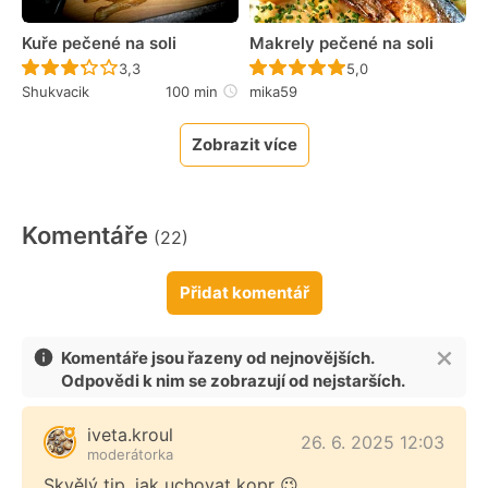
Kuře pečené na soli
Makrely pečené na soli
Recept ještě nebyl hodnocen
Recept ještě nebyl 
3,3
5,0
Shukvacik
100 min
mika59
Zobrazit více
Komentáře
(22)
Přidat komentář
Komentáře jsou řazeny od nejnovějších.
Odpovědi k nim se zobrazují od nejstarších.
iveta.kroul
26. 6. 2025 12:03
moderátorka
Skvělý tip, jak uchovat kopr 😉