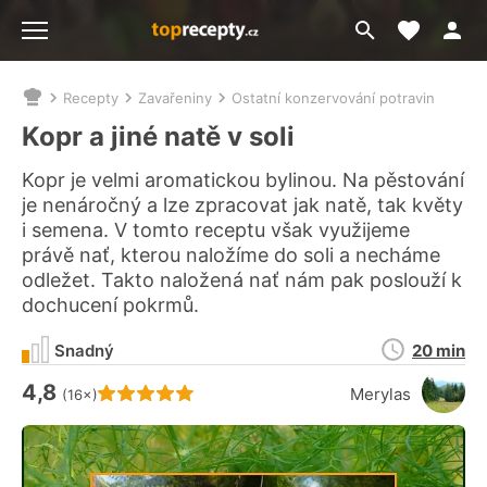
Moje akt
Přejít
Menu
na
vyhledávání
Recepty
Zavařeniny
Ostatní konzervování potravin
Nacházíte
se
Kopr a jiné natě v soli
zde:
Kopr je velmi aromatickou bylinou. Na pěstování
je nenáročný a lze zpracovat jak natě, tak květy
i semena. V tomto receptu však využijeme
právě nať, kterou naložíme do soli a necháme
odležet. Takto naložená nať nám pak poslouží k
dochucení pokrmů.
Doba
Snadný
20 min
přípravy
4,8
Hodnocení receptu je
Merylas
(16×)