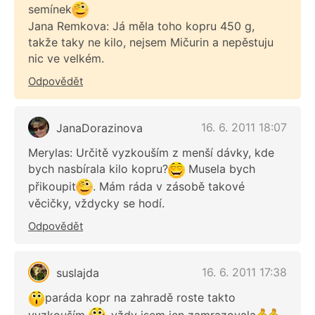
semínek
Jana Remkova: Já měla toho kopru 450 g,
takže taky ne kilo, nejsem Mičurin a nepěstuju
nic ve velkém.
Odpovědět
16. 6. 2011 18:07
JanaDorazinova
Merylas: Určitě vyzkouším z menší dávky, kde
bych nasbírala kilo kopru?
Musela bych
přikoupit
. Mám ráda v zásobě takové
věcičky, vždycky se hodí.
Odpovědět
16. 6. 2011 17:38
suslajda
paráda kopr na zahradě roste takto