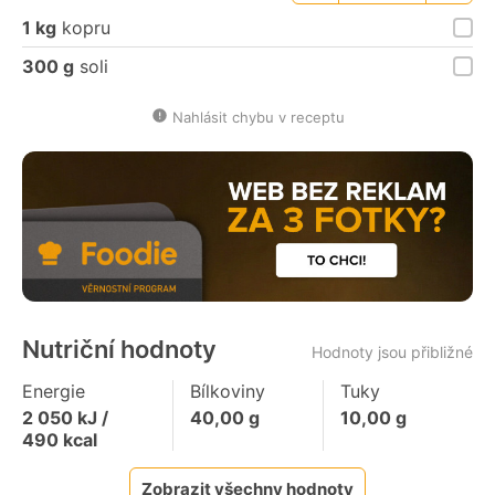
porce
porce
1 kg
kopru
300 g
soli
Nahlásit chybu v receptu
Nutriční hodnoty
Hodnoty jsou přibližné
Energie
Bílkoviny
Tuky
2 050
kJ /
40,00
g
10,00
g
490
kcal
Zobrazit všechny hodnoty