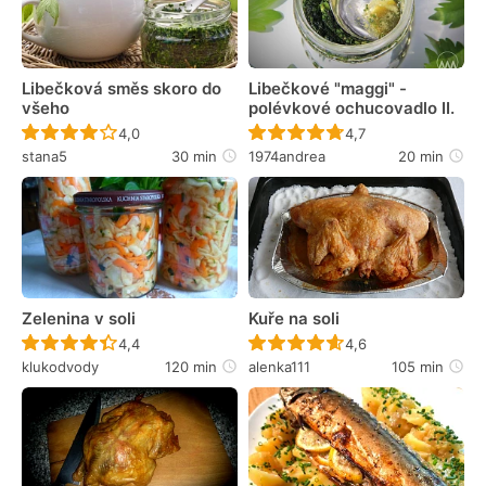
Libečková směs skoro do
Libečkové "maggi" -
všeho
polévkové ochucovadlo II.
Recept ještě nebyl hodnocen
Recept ještě nebyl 
4,0
4,7
stana5
30 min
1974andrea
20 min
Zelenina v soli
Kuře na soli
Recept ještě nebyl hodnocen
Recept ještě nebyl 
4,4
4,6
klukodvody
120 min
alenka111
105 min