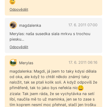
Odpovědět
17. 6. 2011 07:00
magdalenka
Merylas: naša susedka siala mrkvu s trochou
piesku...
Odpovědět
17. 6. 2011 06:16
Merylas
magdalenka: Magdi, já jsem to taky kdysi dělala
od oka, ale když to chtěl někdo známý taky
naložit, tak se ptali kolik soli. A když odpovíš že
přiměřeně, tak to jako bys neřekla nic
zizala: Tak jsem ráda, že se vychytávka na setí
líbí, naučila mě to už maminka, jen se to zase s
tím koprem nesmí moc přehnat, stačí jen trošku