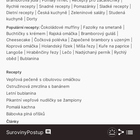
Rychlé recepty
|
Snadné recepty
|
Pomazánky
|
Sladké recepty
|
Dietní recepty
|
Česká kuchyně
|
Zeleninové saláty
|
Studená
kuchyně
|
Dorty
Čokoládové muffiny
|
Fazolky na smetaně
|
Populární recepty:
Buchtičky s krémem
|
Rajská omáčka
|
Bramborový guláš
|
Cheesecake
|
Čočková polévka
|
Zapečené brambory s uzeným
|
Koprová omáčka
|
Holandský řízek
|
Míša řezy
|
Kuře na paprice
|
Langoše
|
Hraběnčiny řezy
|
Lečo
|
Nadýchaný perník
|
Rychlý
oběd
|
Bublanina
Recepty
Vepřová pečeně s cibulovou omáčkou
Ostružinová zmrzlina s banánem
Letní bublanina
Pikantní vepřové nudličky se žampiony
Pomalá kachna
Bábovka plná oříšků
Články
Bábovka z pomazánkového másla: Tipy na vláčné těsto
Sdílet
Zobraz
Suroviny
Postup
Komentáře
Nezhasínat
Které druhy paprik jsou nejlepší do leča
více