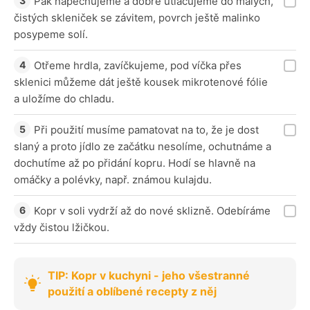
Pak napěchujeme a dobře utlačujeme do malých,
čistých skleniček se závitem, povrch ještě malinko
posypeme solí.
Otřeme hrdla, zavíčkujeme, pod víčka přes
sklenici můžeme dát ještě kousek mikrotenové fólie
a uložíme do chladu.
Při použití musíme pamatovat na to, že je dost
slaný a proto jídlo ze začátku nesolíme, ochutnáme a
dochutíme až po přidání kopru. Hodí se hlavně na
omáčky a polévky, např. známou kulajdu.
Kopr v soli vydrží až do nové sklizně. Odebíráme
vždy čistou lžičkou.
TIP: Kopr v kuchyni - jeho všestranné
použití a oblíbené recepty z něj