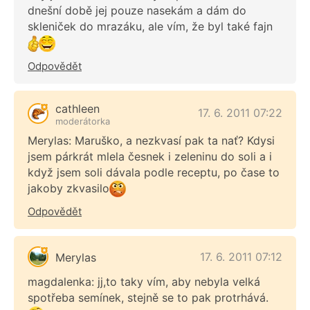
dnešní době jej pouze nasekám a dám do
skleniček do mrazáku, ale vím, že byl také fajn
Odpovědět
cathleen
17. 6. 2011 07:22
moderátorka
Merylas: Maruško, a nezkvasí pak ta nať? Kdysi
jsem párkrát mlela česnek i zeleninu do soli a i
když jsem soli dávala podle receptu, po čase to
jakoby zkvasilo
Odpovědět
17. 6. 2011 07:12
Merylas
magdalenka: jj,to taky vím, aby nebyla velká
spotřeba semínek, stejně se to pak protrhává.