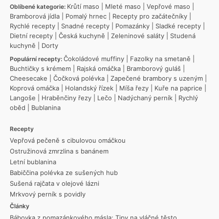
Krůtí maso
|
Mleté maso
|
Vepřové maso
|
Oblíbené kategorie:
Bramborová jídla
|
Pomalý hrnec
|
Recepty pro začátečníky
|
Rychlé recepty
|
Snadné recepty
|
Pomazánky
|
Sladké recepty
|
Dietní recepty
|
Česká kuchyně
|
Zeleninové saláty
|
Studená
kuchyně
|
Dorty
Čokoládové muffiny
|
Fazolky na smetaně
|
Populární recepty:
Buchtičky s krémem
|
Rajská omáčka
|
Bramborový guláš
|
Cheesecake
|
Čočková polévka
|
Zapečené brambory s uzeným
|
Koprová omáčka
|
Holandský řízek
|
Míša řezy
|
Kuře na paprice
|
Langoše
|
Hraběnčiny řezy
|
Lečo
|
Nadýchaný perník
|
Rychlý
oběd
|
Bublanina
Recepty
Vepřová pečeně s cibulovou omáčkou
Ostružinová zmrzlina s banánem
Letní bublanina
Babiččina polévka ze sušených hub
Sušená rajčata v olejové lázni
Mrkvový perník s povidly
Články
Bábovka z pomazánkového másla: Tipy na vláčné těsto