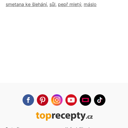
smetana ke šlehání
,
sůl
,
pepř mletý
,
máslo