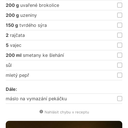
200 g
uvařené brokolice
200 g
uzeniny
150 g
tvrdého sýra
2
rajčata
5
vajec
200 ml
smetany ke šlehání
sůl
mletý pepř
Dále:
máslo na vymazání pekáčku
Nahlásit chybu v receptu