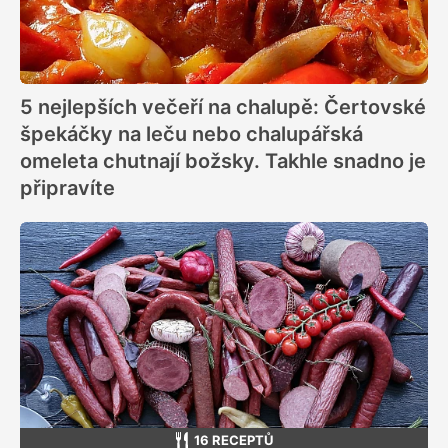
5 nejlepších večeří na chalupě: Čertovské
špekáčky na leču nebo chalupářská
omeleta chutnají božsky. Takhle snadno je
připravíte
16 RECEPTŮ