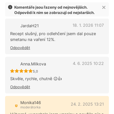
Komentáře jsou řazeny od nejnovějších.
Odpovědi k nim se zobrazují od nejstarších.
18. 1. 2026 11:07
JardaH21
Recept slušný, pro odlehčení jsem dal pouze
smetanu na vaření 12%.
Odpovědět
4. 6. 2025 10:22
Anna.Milkova
Recept ještě nebyl hodnocen
5,0
Skvěle, rychle, chutně 😉👍
Odpovědět
Monika146
24. 2. 2025 13:21
moderátorka