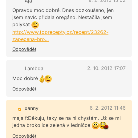
9. 2. 2013 15:02
Ája
Opravdu moc dobré. Dnes odzkoušeno, jen
jsem navíc přidala oregáno. Nestačila jsem
polykat
http://www.toprecepty.cz/recept/23262-
zapecena-bro...
Odpovědět
2. 10. 2012 17:07
Lambda
Moc dobré
Odpovědět
6. 2. 2012 11:46
xanny
maja f:Děkuju, taky se na ni chystám. Už se mi
jedna brokolice zelená v ledničce
Odpovědět