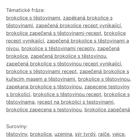
Tématické fráze:
brokolice s těstovinami
,
zapékaná brokolice s
těstovinami
,
zapečená brokolice recept vynikající
,
brokolice zapečená s těstovinami-recept
,
brokolice
recept vynikající
,
zapečená brokolice s těstovinami a
nivou
,
brokolice s těstovinami recepty
,
zapečená
brokolice
,
zapečená brokolice s těstovinou
,
zapečená brokolice s těstovinou recept vynikající
,
brokolice s těstovinami recept
,
zapečená brokolice s
kuřecím masem a těstovinami
,
brokolice s těstovinou
,
zapekana brokolice s těstovinou
,
zapecene testoviny
s brokolici
,
brokolice s těstovinou recept
,
brokolice s
těstovinama
,
recept na brokolici s testovinami
,
brokolice zapecena s testovinou
,
brokolice zapečená
Suroviny:
těstoviny
,
brokolice
,
uzenina
,
sýr tvrdý
,
rajče
,
vejce
,