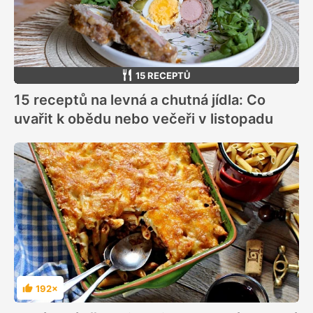
15 RECEPTŮ
15 receptů na levná a chutná jídla: Co
uvařit k obědu nebo večeři v listopadu
192×
Hodnocení