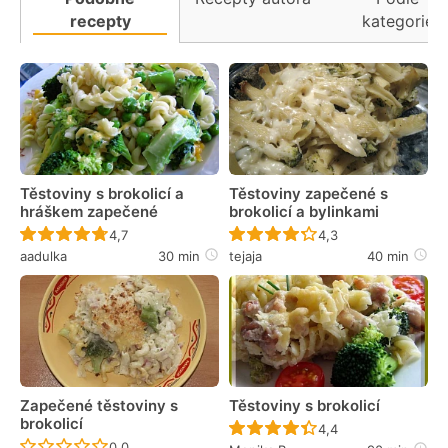
recepty
kategorie
Těstoviny s brokolicí a
Těstoviny zapečené s
hráškem zapečené
brokolicí a bylinkami
Recept ještě nebyl hodnocen
Recept ještě nebyl 
4,7
4,3
aadulka
30 min
tejaja
40 min
Zapečené těstoviny s
Těstoviny s brokolicí
brokolicí
Recept ještě nebyl 
4,4
Recept ještě nebyl hodnocen
0,0