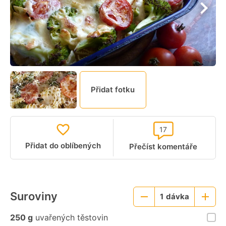
Přidat fotku
17
Přidat do oblíbených
Přečíst komentáře
Suroviny
1
dávka
Menší
Větší
porce
porce
250 g
uvařených těstovin