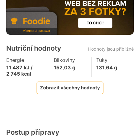
Nutriční hodnoty
Hodnoty jsou přibližné
Energie
Bílkoviny
Tuky
11 487
kJ /
152,03
g
131,64
g
2 745
kcal
Zobrazit všechny hodnoty
Postup přípravy