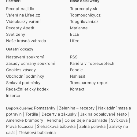
Partneři
Naše další weby
Recept na jídlo
Toprecepty.sk
Vaření na Lifee.cz
Topmoucniky.cz
Videokurzy vaření
Topgrilovani.cz
Recepty Apetit
Marianne
Svět ženy
ELLE
Naše krásná zahrada
Lifee
Ostatní odkazy
Nastavení soukromí
RSS
Zásady ochrany soukromí
Kariéra v Topreceptech
Cookies zásady
Foodie
Obchodní podmínky
Nahlásit
Smluvní podmínky
Transparency report
Redakční etický kodex
Kontakt
Inzerce
Pomazánky
|
Zelenina – recepty
|
Nakládání masa a
Doporučujeme:
potravin
|
Tortilla
|
Dezerty a zákusky
|
Jak na odpalované těsto
|
Americké brambory
|
Řeřicha
|
Co se děje na zahradě
|
Svíčková
|
Pravá focaccia
|
Šlehačková bábovka
|
Zelná polévka
|
Zálivky na
salát
|
Třešňová bublanina