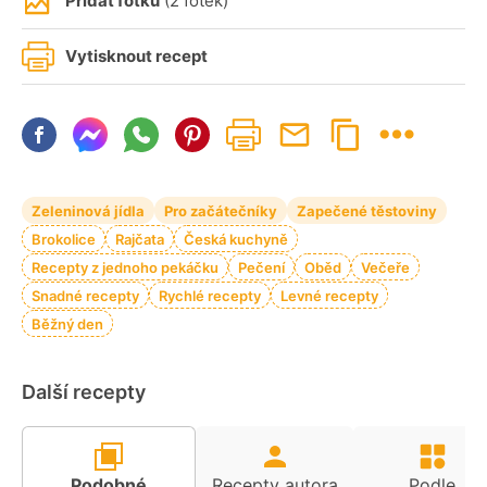
Přidat fotku
(2 fotek)
Vytisknout recept
Zeleninová jídla
Pro začátečníky
Zapečené těstoviny
Brokolice
Rajčata
Česká kuchyně
Recepty z jednoho pekáčku
Pečení
Oběd
Večeře
Snadné recepty
Rychlé recepty
Levné recepty
Běžný den
Další recepty
Podobné
Recepty autora
Podle