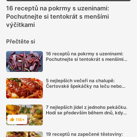
16 receptů na pokrmy s uzeninami:
Pochutnejte si tentokrát s menšími
výčitkami
Přečtěte si
16 receptů na pokrmy s uzeninami:
Pochutnejte si tentokrát s menšími
výčitkami
5 nejlepších večeří na chalupě:
Čertovské špekáčky na leču nebo
chalupářská omeleta chutnají božsky.
Takhle snadno je připravíte
7 nejlepších jídel z jednoho pekáčku.
Hodí se především během dnů, kdy
máme málo času na vaření
118×
Hodnocení
19 receptů na zapečené těstoviny: