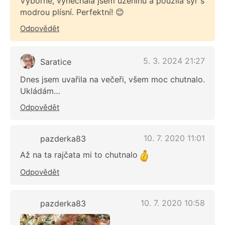
Výborné, vynechala jsem uzeninu a použila sýr s
modrou plísní. Perfektní! 😊
Odpovědět
5. 3. 2024 21:27
Saratice
Dnes jsem uvařila na večeři, všem moc chutnalo.
Ukládám…
Odpovědět
10. 7. 2020 11:01
pazderka83
Až na ta rajčata mi to chutnalo
Odpovědět
10. 7. 2020 10:58
pazderka83