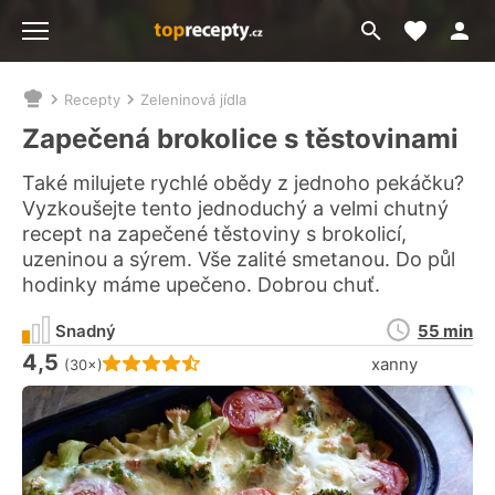
Moje akt
Přejít
Menu
na
vyhledávání
Recepty
Zeleninová jídla
Nacházíte
se
Zapečená brokolice s těstovinami
zde:
Také milujete rychlé obědy z jednoho pekáčku?
Vyzkoušejte tento jednoduchý a velmi chutný
recept na zapečené těstoviny s brokolicí,
uzeninou a sýrem. Vše zalité smetanou. Do půl
hodinky máme upečeno. Dobrou chuť.
Doba
Snadný
55 min
přípravy
4,5
Hodnocení receptu je
xanny
(30×)