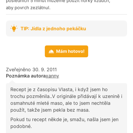
posledních 5 minut můžeme použít horký vzduch,
aby povrch zezlátnul.
TIP: Jídla z jednoho pekáčku
Mám hotovo!
Zveřejněno 30. 9. 2011
Poznámka autora
xanny
Recept je z časopisu Vlasta, i když jsem ho
trochu pozměnila..V originále přidávají k uzenině i
osmahnuté mleté maso, ale to jsem nechtěla
použít, takže jsem pekla bez masa.
Pokud tu recept někde je, smažu, našla jsem jen
podobné.