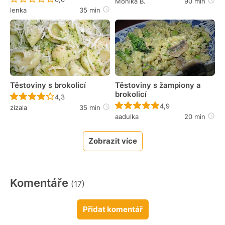
Monika B.
90 min
lenka
35 min
Těstoviny s brokolicí
Těstoviny s žampiony a
brokolicí
Recept ještě nebyl hodnocen
4,3
Recept ještě nebyl 
4,9
zizala
35 min
aadulka
20 min
Zobrazit více
Komentáře
(17)
Přidat komentář