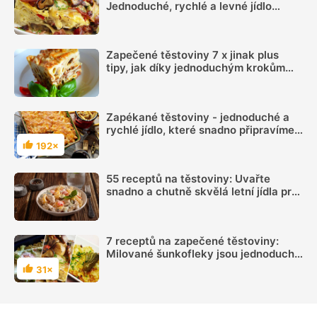
Jednoduché, rychlé a levné jídlo
chutná všem
Zapečené těstoviny 7 x jinak plus
tipy, jak díky jednoduchým krokům
vyčarovat dokonalé jídlo
Zapékané těstoviny - jednoduché a
rychlé jídlo, které snadno připravíme
na mnoho variant. Jaké jsou
192×
Hodnocení
nejoblíbenější recepty
55 receptů na těstoviny: Uvařte
snadno a chutně skvělá letní jídla pro
celou rodinu
7 receptů na zapečené těstoviny:
Milované šunkofleky jsou jednoduché
a levné
31×
Hodnocení