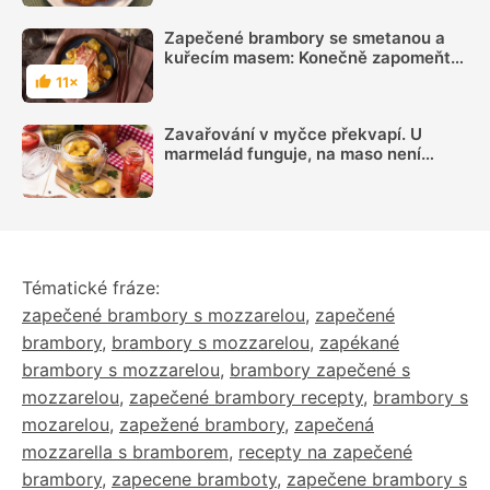
Zapečené brambory se smetanou a
kuřecím masem: Konečně zapomeňte
na suché maso
11×
Hodnocení
Zavařování v myčce překvapí. U
marmelád funguje, na maso není
ideální
Tématické fráze:
zapečené brambory s mozzarelou
,
zapečené
brambory
,
brambory s mozzarelou
,
zapékané
brambory s mozzarelou
,
brambory zapečené s
mozzarelou
,
zapečené brambory recepty
,
brambory s
mozarelou
,
zapežené brambory
,
zapečená
mozzarella s bramborem
,
recepty na zapečené
brambory
,
zapecene bramboty
,
zapečene brambory s