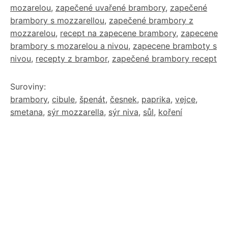
mozarelou
,
zapečené uvařené brambory
,
zapečené
brambory s mozzarellou
,
zapečené brambory z
mozzarelou
,
recept na zapecene brambory
,
zapecene
brambory s mozarelou a nivou
,
zapecene bramboty s
nivou
,
recepty z brambor
,
zapečené brambory recept
Suroviny:
brambory
,
cibule
,
špenát
,
česnek
,
paprika
,
vejce
,
smetana
,
sýr mozzarella
,
sýr niva
,
sůl
,
koření