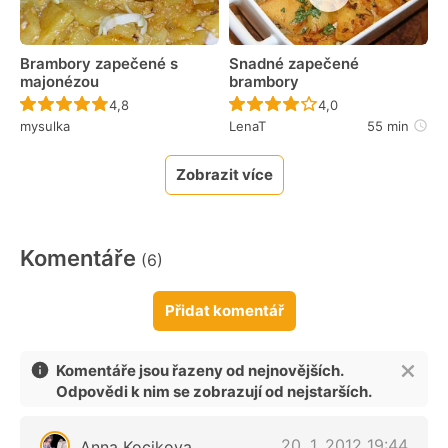
Brambory zapečené s
Snadné zapečené
majonézou
brambory
Recept ještě nebyl hodnocen
Recept ještě nebyl 
4,8
4,0
mysulka
LenaT
55 min
Zobrazit více
Komentáře
(6)
Přidat komentář
Komentáře jsou řazeny od nejnovějších.
Odpovědi k nim se zobrazují od nejstarších.
20. 1. 2012 19:44
Anna Kocikova