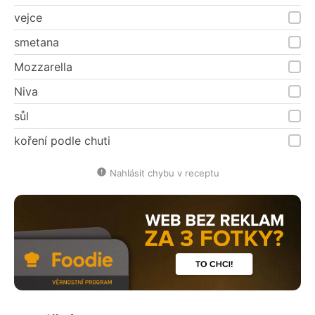
vejce
smetana
Mozzarella
Niva
sůl
koření podle chuti
Nahlásit chybu v receptu