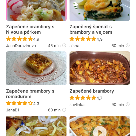
Zapečené brambory s
Zapečený špenát s
Nivou a pórkem
brambory a vejcem
Recept ještě nebyl hodnocen
Recept ještě nebyl 
4,9
4,9
JanaDorazinova
45 min
aisha
60 min
Zapečené brambory s
Zapečené brambory
romadurem
Recept ještě nebyl 
4,7
Recept ještě nebyl hodnocen
4,3
savlinka
90 min
JanaB1
60 min