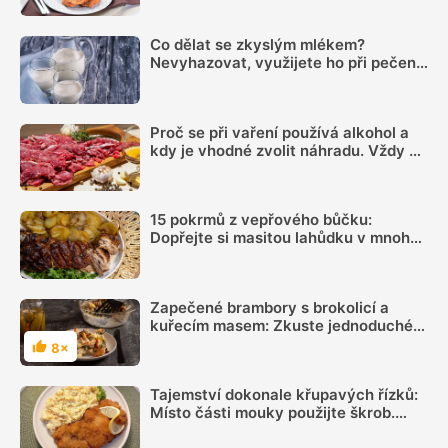
Co dělat se zkyslým mlékem?
Nevyhazovat, využijete ho při pečení i
na zahradě
Proč se při vaření používá alkohol a
kdy je vhodné zvolit náhradu. Vždy se
totiž neodpaří
15 pokrmů z vepřového bůčku:
Dopřejte si masitou lahůdku v mnoha
podobách
Zapečené brambory s brokolicí a
kuřecím masem: Zkuste jednoduché
jídlo, které zasytí
8×
Hodnocení
Tajemství dokonale křupavých řízků:
Místo části mouky použijte škrob.
Důležitý je ale poměr