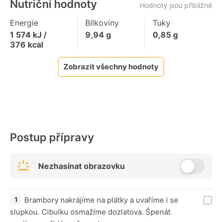
Nutriční hodnoty
Hodnoty jsou přibližné
Energie
Bílkoviny
Tuky
1 574
kJ /
9,94
g
0,85
g
376
kcal
Zobrazit všechny hodnoty
Postup přípravy
Nezhasínat obrazovku
Brambory nakrájíme na plátky a uvaříme i se
slupkou. Cibulku osmažíme dozlatova. Špenát