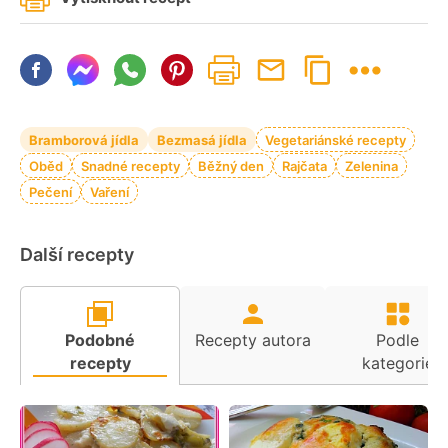
Bramborová jídla
Bezmasá jídla
Vegetariánské recepty
Oběd
Snadné recepty
Běžný den
Rajčata
Zelenina
Pečení
Vaření
Další recepty
Podobné
Recepty autora
Podle
recepty
kategorie