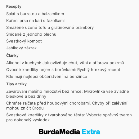
Recepty
Salát s burratou a balzamikem
Kuřecí prsa na kari s fazolkami
Smažené uzené tofu a gratinované brambory
Snídaně z jednoho plechu
Švestkový kompot
Jablkový zázrak
Články
Alkohol v kuchyni: Jak ovlivňuje chuť, vůni a přípravu pokrmů
Ovocné knedlíky nejen s borůvkami: Rychlý hrnkový recept
Kde mají nejlepší občerstvení na benzince
Tipy a triky
Zavařování malého množství bez hrnce: Mikrovlnka vše zvládne
bleskově a bez dřiny
Chraňte rajčata před houbovými chorobami. Chyby při zalévání
mohou zničit úrodu
Švestkové knedlíky z tvarohového těsta: Vyberte správný tvaroh
pro dokonalý výsledek