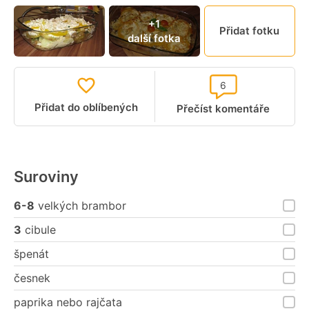
+1
Přidat fotku
další fotka
6
Přidat do oblíbených
Přečíst komentáře
Suroviny
6-8
velkých brambor
3
cibule
špenát
česnek
paprika nebo rajčata