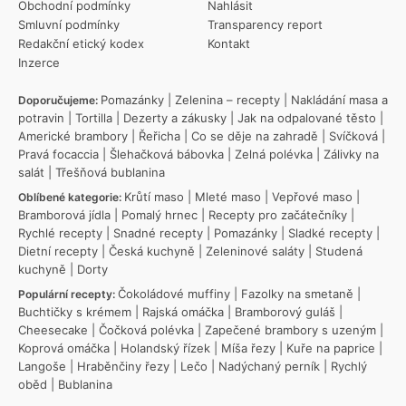
Obchodní podmínky
Nahlásit
Smluvní podmínky
Transparency report
Redakční etický kodex
Kontakt
Inzerce
Pomazánky
|
Zelenina – recepty
|
Nakládání masa a
Doporučujeme:
potravin
|
Tortilla
|
Dezerty a zákusky
|
Jak na odpalované těsto
|
Americké brambory
|
Řeřicha
|
Co se děje na zahradě
|
Svíčková
|
Pravá focaccia
|
Šlehačková bábovka
|
Zelná polévka
|
Zálivky na
salát
|
Třešňová bublanina
Krůtí maso
|
Mleté maso
|
Vepřové maso
|
Oblíbené kategorie:
Bramborová jídla
|
Pomalý hrnec
|
Recepty pro začátečníky
|
Rychlé recepty
|
Snadné recepty
|
Pomazánky
|
Sladké recepty
|
Dietní recepty
|
Česká kuchyně
|
Zeleninové saláty
|
Studená
kuchyně
|
Dorty
Čokoládové muffiny
|
Fazolky na smetaně
|
Populární recepty:
Buchtičky s krémem
|
Rajská omáčka
|
Bramborový guláš
|
Cheesecake
|
Čočková polévka
|
Zapečené brambory s uzeným
|
Koprová omáčka
|
Holandský řízek
|
Míša řezy
|
Kuře na paprice
|
Langoše
|
Hraběnčiny řezy
|
Lečo
|
Nadýchaný perník
|
Rychlý
oběd
|
Bublanina