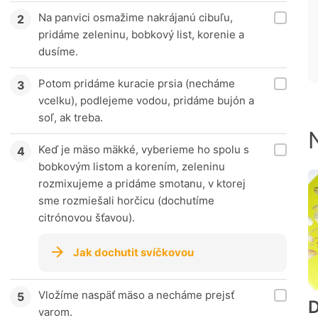
Na panvici osmažime nakrájanú cibuľu,
pridáme zeleninu, bobkový list, korenie a
dusíme.
Potom pridáme kuracie prsia (necháme
vcelku), podlejeme vodou, pridáme bujón a
soľ, ak treba.
Keď je mäso mäkké, vyberieme ho spolu s
bobkovým listom a korením, zeleninu
rozmixujeme a pridáme smotanu, v ktorej
sme rozmiešali horčicu (dochutíme
citrónovou šťavou).
Jak dochutit svíčkovou
Vložíme naspäť mäso a necháme prejsť
D
varom.