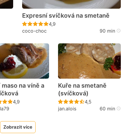
Expresní svíčková na smetaně
cen
Recept ještě nebyl hodnocen
4,9
coco-choc
90 min
í maso na víně a
Kuře na smetaně
víčková
(svíčková)
cen
Recept ještě nebyl hodnocen
Recept ještě nebyl h
4,9
4,5
da79
jan.alois
60 min
Zobrazit více