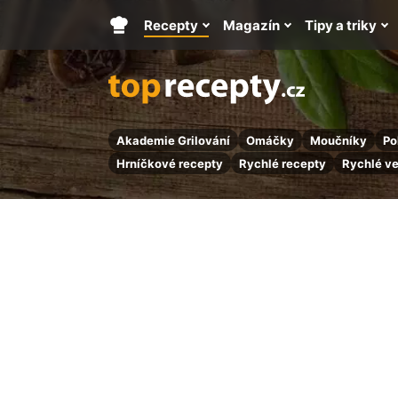
Recepty
Magazín
Tipy a triky
Hlavní
stránka
Akademie Grilování
Omáčky
Moučníky
Po
Hrníčkové recepty
Rychlé recepty
Rychlé v