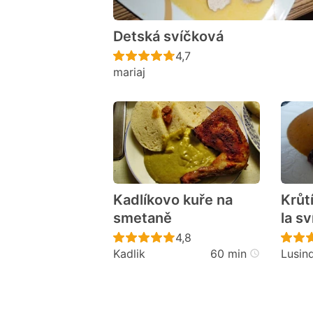
Detská svíčková
Recept ještě nebyl hodno
4,7
mariaj
Kadlíkovo kuře na
Krůt
smetaně
la s
Recept ještě nebyl hodno
4,8
Kadlik
60 min
Lusin