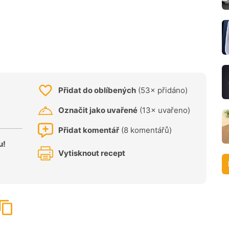
Přidat do oblíbených
(53× přidáno)
Označit jako uvařené
(13× uvařeno)
Přidat komentář
(8 komentářů)
u!
Vytisknout recept