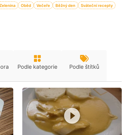
Zelenina
Oběd
Večeře
Běžný den
Sváteční recepty
tora
Podle kategorie
Podle štítků