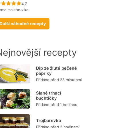
Recept ještě nebyl hodnocen
4,7
ama.maleho.vlka
Další náhodné recepty
Nejnovější recepty
Dip ze žluté pečené
papriky
Přidáno před 23 minutami
Slané trhací
buchtičky
Přidáno před 1 hodinou
Trojbarevka
Přidáno před 2 hodinami