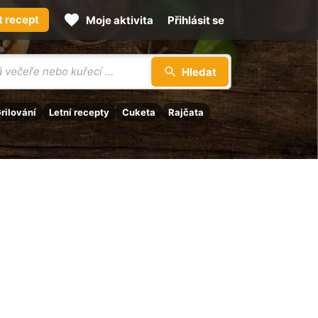
t recept
Moje aktivita
Přihlásit se
Hledat
rilování
Letní recepty
Cuketa
Rajčata