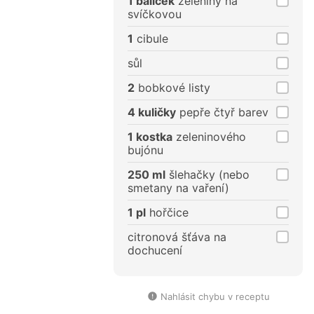
1 balíček
zeleniny na
svíčkovou
1
cibule
sůl
2
bobkové listy
4 kuličky
pepře čtyř barev
1 kostka
zeleninového
bujónu
250 ml
šlehačky (nebo
smetany na vaření)
1 pl
hořčice
citronová šťáva na
dochucení
Nahlásit chybu v receptu