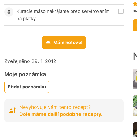
m
Kuracie mäso nakrájame pred servírovaním
na plátky.
Mám hotovo!
Zveřejněno 29. 1. 2012
Moje poznámka
Přidat poznámku
Nevyhovuje vám tento recept?
Dole máme další podobné recepty.