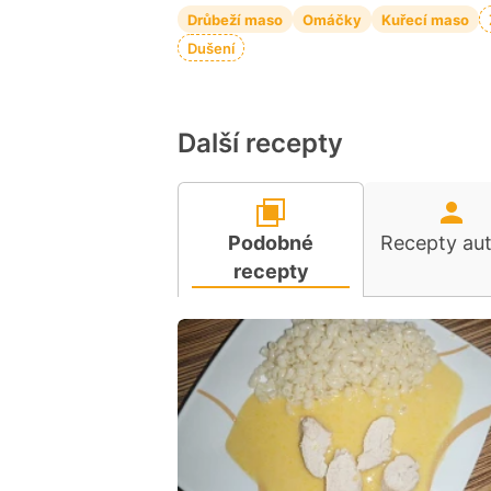
Drůbeží maso
Omáčky
Kuřecí maso
Dušení
Další recepty
Podobné
Recepty au
recepty