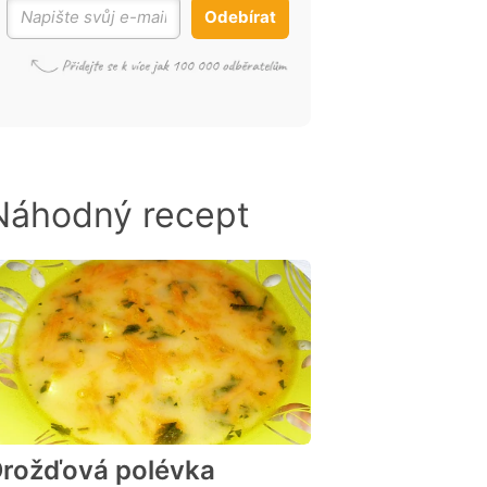
Odebírat
Náhodný recept
rožďová polévka