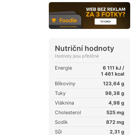
Nutriční hodnoty
Hodnoty jsou přibližné
Energie
6 111
kJ /
1 461
kcal
Bílkoviny
123,64
g
Tuky
98,38
g
Vláknina
4,98
g
Cholesterol
525
mg
Sodík
872
mg
Sůl
2,31
g