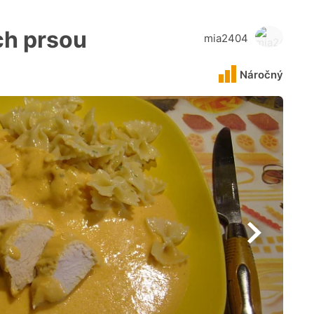
ch prsou
mia2404
Náročný