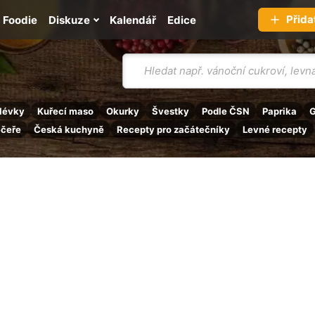
Přida
Foodie
Diskuze
Kalendář
Edice
Vyhledávání
lévky
Kuřecí maso
Okurky
Švestky
Podle ČSN
Paprika
G
ečeře
Česká kuchyně
Recepty pro začátečníky
Levné recepty