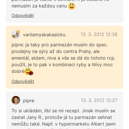
nemusím za každou cenu
Odpovědět
13. 3. 2012 12:36
varilamyskakasicku
pipre: ja taky pro parmezán musím do spec.
prodejny na sýry až do centra Prahy, ale
ementál, eidam, niva a vše se dá do tohoto rcp.
použít, je to pak v kombinaci ryby a hlívy moc
dobré
Odpovědět
13. 3. 2012 12:27
pipre
To si ukládám, líbí se mi recept. Jinak musím se
zastat Jany R., protože já tu parmazán sehnat
nemůžu také. Např. v hypermarketu Albert jsem