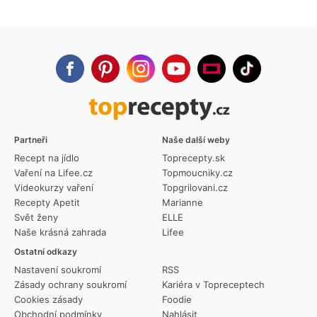
Partneři
Naše další weby
Recept na jídlo
Toprecepty.sk
Vaření na Lifee.cz
Topmoucniky.cz
Videokurzy vaření
Topgrilovani.cz
Recepty Apetit
Marianne
Svět ženy
ELLE
Naše krásná zahrada
Lifee
Ostatní odkazy
Nastavení soukromí
RSS
Zásady ochrany soukromí
Kariéra v Topreceptech
Cookies zásady
Foodie
Obchodní podmínky
Nahlásit