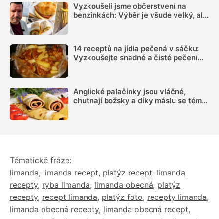
Vyzkoušeli jsme občerstvení na
benzinkách: Výběr je všude velký, ale
sázka na sekanou za 69 Kč se
rozhodně vyplatí
14 receptů na jídla pečená v sáčku:
Vyzkoušejte snadné a čisté pečení
plné chuti
Anglické palačinky jsou vláčné,
chutnají božsky a díky máslu se téměř
nepřipalují, snadný recept zvládne
každý
Tématické fráze:
limanda
,
limanda recept
,
platýz recept
,
limanda
recepty
,
ryba limanda
,
limanda obecná
,
platýz
recepty
,
recept limanda
,
platýz foto
,
recepty limanda
,
limanda obecná recepty
,
limanda obecná recept
,