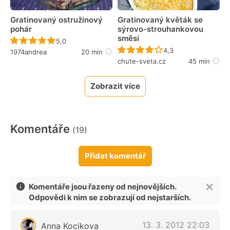
Gratinovaný ostružinový
Gratinovaný květák se
pohár
sýrovo-strouhankovou
směsí
Recept ještě nebyl hodnocen
5,0
Recept ještě nebyl 
4,3
1974andrea
20 min
chute-sveta.cz
45 min
Zobrazit více
Komentáře
(19)
Přidat komentář
Komentáře jsou řazeny od nejnovějších.
Odpovědi k nim se zobrazují od nejstarších.
13. 3. 2012 22:03
Anna Kocikova