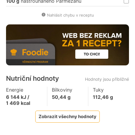
100 g
nastrouhaného Parmezánu
Nahlásit chybu v receptu
Nutriční hodnoty
Hodnoty jsou přibližné
Energie
Bílkoviny
Tuky
6 144
kJ /
50,44
g
112,46
g
1 469
kcal
Zobrazit všechny hodnoty