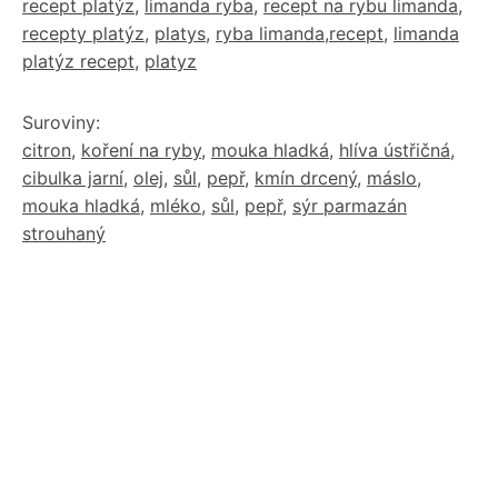
recept platýz
,
limanda ryba
,
recept na rybu limanda
,
recepty platýz
,
platys
,
ryba limanda,recept
,
limanda
platýz recept
,
platyz
Suroviny:
citron
,
koření na ryby
,
mouka hladká
,
hlíva ústřičná
,
cibulka jarní
,
olej
,
sůl
,
pepř
,
kmín drcený
,
máslo
,
mouka hladká
,
mléko
,
sůl
,
pepř
,
sýr parmazán
strouhaný