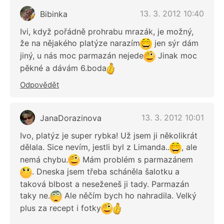
13. 3. 2012 10:40
Bibinka
Ivi, když pořádně prohrabu mrazák, je možný,
že na nějakého platýze narazím
jen sýr dám
jiný, u nás moc parmazán nejede
Jinak moc
pěkné a dávám 6.boda
Odpovědět
13. 3. 2012 10:01
JanaDorazinova
Ivo, platýz je super rybka! Už jsem ji několikrát
dělala. Sice nevím, jestli byl z Limanda..
, ale
nemá chybu.
Mám problém s parmazánem
. Dneska jsem třeba scháněla šalotku a
taková blbost a neseženeš ji tady. Parmazán
taky ne.
Ale něčím bych ho nahradila. Velký
plus za recept i fotky