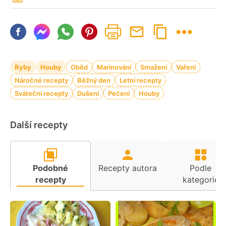
Ryby
Houby
Oběd
Marinování
Smažení
Vaření
Náročné recepty
Běžný den
Letní recepty
Sváteční recepty
Dušení
Pečení
Houby
Další recepty
Podobné
Recepty autora
Podle
recepty
kategorie