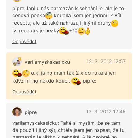
pipre:Jani u nás parmazán k sehnání je, ale je to
cenová pecka
koupila jsem jen jednou k vůli
receptu, ale už také nahrazuji jinými druhy
Ivi receptík je hezký
+10
Odpovědět
13. 3. 2012 12:57
varilamyskakasicku
o.k, já ho mám tak 2 x do roka a jen
když mi ho někdo koupí,
pipre:
Odpovědět
13. 3. 2012 12:45
pipre
varilamyskakasicku: Také si myslím, že se tam
dá použít i jiný sýr, chtěla jsem jen napsat, že tu
parmazán je těžko k sehnání. A já osobně ho