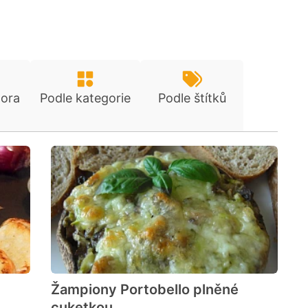
tora
Podle kategorie
Podle štítků
Žampiony Portobello plněné
cuketkou
cen