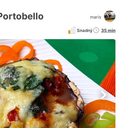
Portobello
maris
Doba
Snadný
35 min
přípravy