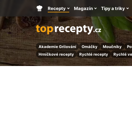
Recepty
Magazín
Tipy a triky
Hlavní
stránka
Akademie Grilování
Omáčky
Moučníky
Po
Hrníčkové recepty
Rychlé recepty
Rychlé v