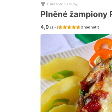
Recepty
Houby
Nacházíte
se
Plněné žampiony 
zde:
4,9
Hodnocení receptu je
Ohodnotit
(31×)