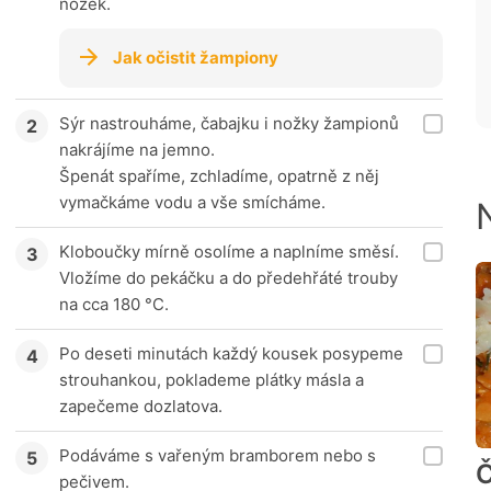
nožek.
Jak očistit žampiony
Sýr nastrouháme, čabajku i nožky žampionů
nakrájíme na jemno.
Špenát spaříme, zchladíme, opatrně z něj
vymačkáme vodu a vše smícháme.
Kloboučky mírně osolíme a naplníme směsí.
Vložíme do pekáčku a do předehřáté trouby
na cca 180 °C.
Po deseti minutách každý kousek posypeme
strouhankou, poklademe plátky másla a
zapečeme dozlatova.
Podáváme s vařeným bramborem nebo s
Č
pečivem.