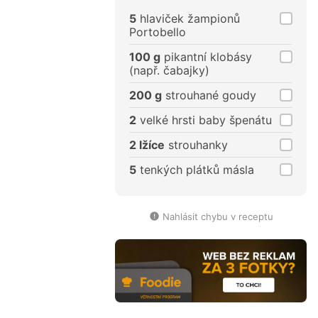
porce
porce
5
hlaviček žampionů
Portobello
100 g
pikantní klobásy
(např. čabajky)
200 g
strouhané goudy
2
velké hrsti baby špenátu
2 lžíce
strouhanky
5
tenkých plátků másla
Nahlásit chybu v receptu