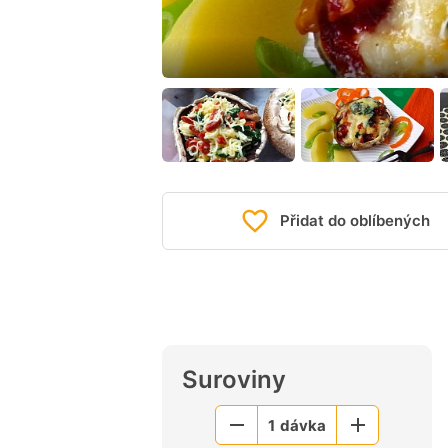
Přidat do oblíbených
Suroviny
1
dávka
Menší
Větší