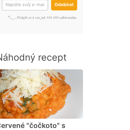
Odebírat
Náhodný recept
ervené "čočkoto" s