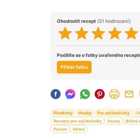
Ohodnotit recept
(31 hodnocení)
Podělte se o fotky uvařeného recept
Přidat fotku
Předkrmy
Houby
Pro začátečníky
O
Recepty pro začátečníky
Houby
Běžný 
Pečení
Vaření