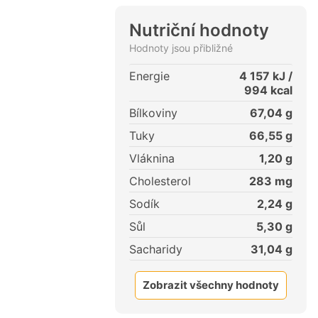
Nutriční hodnoty
Hodnoty jsou přibližné
Energie
4 157
kJ /
994
kcal
Bílkoviny
67,04
g
Tuky
66,55
g
Vláknina
1,20
g
Cholesterol
283
mg
Sodík
2,24
g
Sůl
5,30
g
Sacharidy
31,04
g
Zobrazit všechny hodnoty