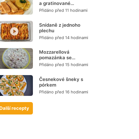
a gratinované
brambory
Přidáno před 11 hodinami
Snídaně z jednoho
plechu
Přidáno před 14 hodinami
Mozzarellová
pomazánka se
šunkou
Přidáno před 15 hodinami
Česnekové šneky s
pórkem
Přidáno před 16 hodinami
Další recepty