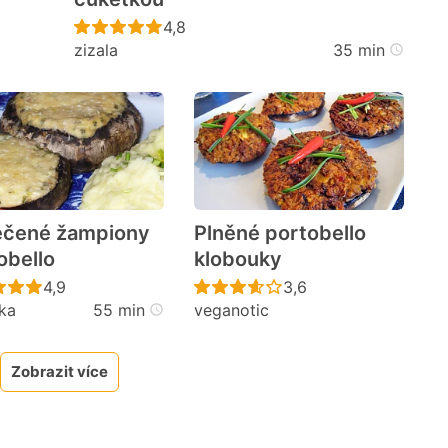
Recept ještě nebyl hodnocen
4,8
zizala
35 min
ečené žampiony
Plněné portobello
obello
klobouky
cen
Recept ještě nebyl hodnocen
Recept ještě nebyl h
4,9
3,6
ka
55 min
veganotic
Zobrazit více