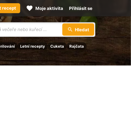
t recept
Moje aktivita
Přihlásit se
Hledat
rilování
Letní recepty
Cuketa
Rajčata