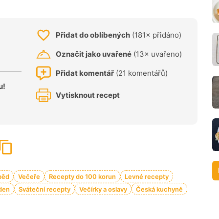
Přidat do oblíbených
(181× přidáno)
Označit jako uvařené
(13× uvařeno)
Přidat komentář
(21 komentářů)
u!
Vytisknout recept
běd
Večeře
Recepty do 100 korun
Levné recepty
den
Sváteční recepty
Večírky a oslavy
Česká kuchyně