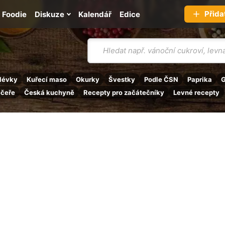
Přida
Foodie
Diskuze
Kalendář
Edice
Vyhledávání
lévky
Kuřecí maso
Okurky
Švestky
Podle ČSN
Paprika
G
ečeře
Česká kuchyně
Recepty pro začátečníky
Levné recepty