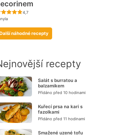
ecorinem
Recept ještě nebyl hodnocen
4,7
nyla
Další náhodné recepty
Nejnovější recepty
Salát s burratou a
balzamikem
Přidáno před 10 hodinami
Kuřecí prsa na kari s
fazolkami
Přidáno před 11 hodinami
Smažené uzené tofu