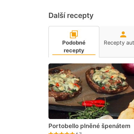
Další recepty
Podobné
Recepty au
recepty
Portobello plněné špenátem
Recept ještě nebyl hodno