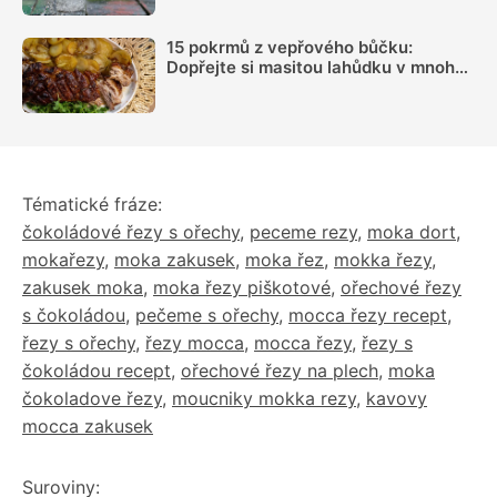
15 pokrmů z vepřového bůčku:
Dopřejte si masitou lahůdku v mnoha
podobách
Tématické fráze:
čokoládové řezy s ořechy
,
peceme rezy
,
moka dort
,
mokařezy
,
moka zakusek
,
moka řez
,
mokka řezy
,
zakusek moka
,
moka řezy piškotové
,
ořechové řezy
s čokoládou
,
pečeme s ořechy
,
mocca řezy recept
,
řezy s ořechy
,
řezy mocca
,
mocca řezy
,
řezy s
čokoládou recept
,
ořechové řezy na plech
,
moka
čokoladove řezy
,
moucniky mokka rezy
,
kavovy
mocca zakusek
Suroviny: