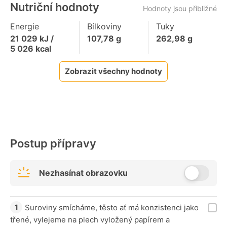
Nutriční hodnoty
Hodnoty jsou přibližné
Energie
Bílkoviny
Tuky
21 029
kJ /
107,78
g
262,98
g
5 026
kcal
Zobrazit všechny hodnoty
Postup přípravy
Nezhasínat obrazovku
Suroviny smícháme, těsto ať má konzistenci jako
třené, vylejeme na plech vyložený papírem a