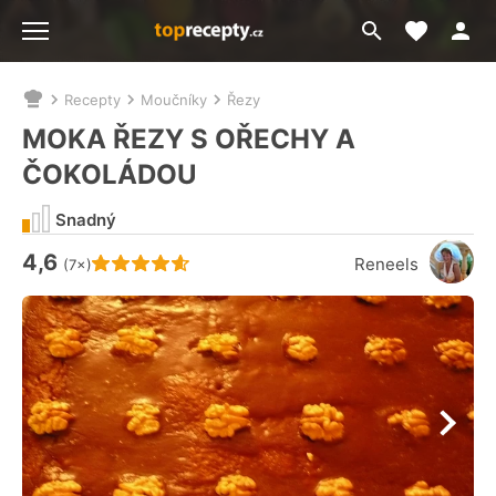
Moje akt
Přejít
Menu
na
vyhledávání
Recepty
Moučníky
Řezy
Nacházíte
se
MOKA ŘEZY S OŘECHY A
zde:
ČOKOLÁDOU
Snadný
4,6
Hodnocení receptu je
Reneels
(7×)