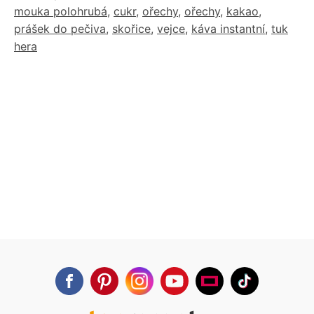
mouka polohrubá
,
cukr
,
ořechy
,
ořechy
,
kakao
,
prášek do pečiva
,
skořice
,
vejce
,
káva instantní
,
tuk
hera