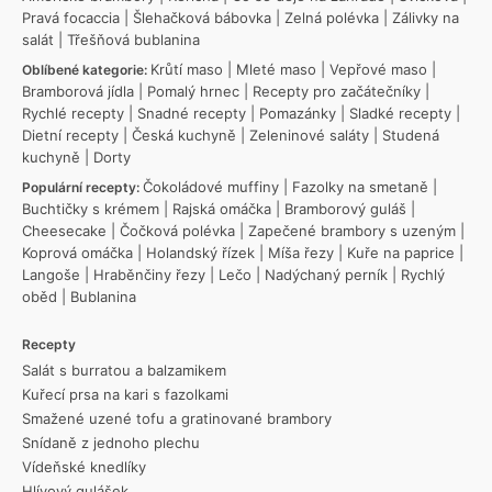
Pravá focaccia
|
Šlehačková bábovka
|
Zelná polévka
|
Zálivky na
salát
|
Třešňová bublanina
Krůtí maso
|
Mleté maso
|
Vepřové maso
|
Oblíbené kategorie:
Bramborová jídla
|
Pomalý hrnec
|
Recepty pro začátečníky
|
Rychlé recepty
|
Snadné recepty
|
Pomazánky
|
Sladké recepty
|
Dietní recepty
|
Česká kuchyně
|
Zeleninové saláty
|
Studená
kuchyně
|
Dorty
Čokoládové muffiny
|
Fazolky na smetaně
|
Populární recepty:
Buchtičky s krémem
|
Rajská omáčka
|
Bramborový guláš
|
Cheesecake
|
Čočková polévka
|
Zapečené brambory s uzeným
|
Koprová omáčka
|
Holandský řízek
|
Míša řezy
|
Kuře na paprice
|
Langoše
|
Hraběnčiny řezy
|
Lečo
|
Nadýchaný perník
|
Rychlý
oběd
|
Bublanina
Recepty
Salát s burratou a balzamikem
Kuřecí prsa na kari s fazolkami
Smažené uzené tofu a gratinované brambory
Snídaně z jednoho plechu
Vídeňské knedlíky
Hlívový gulášek