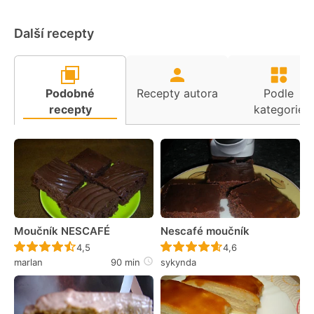
Další recepty
Podobné
Recepty autora
Podle
recepty
kategorie
Moučník NESCAFÉ
Nescafé moučník
Recept ještě nebyl hodnocen
Recept ještě nebyl 
4,5
4,6
marlan
90 min
sykynda