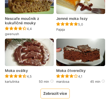
Nescafe moučník z
Jemné moka řezy
kukuřičné mouky
Recept ještě nebyl 
5,0
Recept ještě nebyl hodnocen
4,4
Pajaja
gwenush
Moka oválky
Moka čtverečky
Recept ještě nebyl hodnocen
Recept ještě nebyl 
4,5
4,1
karlulinka
50 min
mardosa
45 min
Zobrazit více