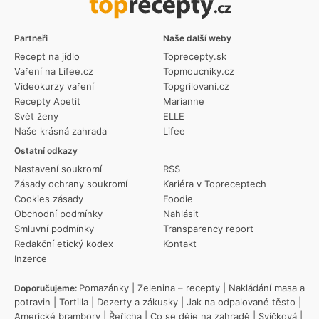
Partneři
Naše další weby
Recept na jídlo
Toprecepty.sk
Vaření na Lifee.cz
Topmoucniky.cz
Videokurzy vaření
Topgrilovani.cz
Recepty Apetit
Marianne
Svět ženy
ELLE
Naše krásná zahrada
Lifee
Ostatní odkazy
Nastavení soukromí
RSS
Zásady ochrany soukromí
Kariéra v Topreceptech
Cookies zásady
Foodie
Obchodní podmínky
Nahlásit
Smluvní podmínky
Transparency report
Redakční etický kodex
Kontakt
Inzerce
Pomazánky
|
Zelenina – recepty
|
Nakládání masa a
Doporučujeme:
potravin
|
Tortilla
|
Dezerty a zákusky
|
Jak na odpalované těsto
|
Americké brambory
|
Řeřicha
|
Co se děje na zahradě
|
Svíčková
|