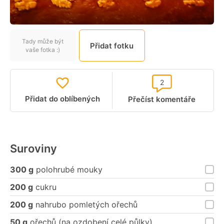
Tady může být
Přidat fotku
vaše fotka :)
2
Přidat do oblíbených
Přečíst komentáře
Suroviny
300 g
polohrubé mouky
200 g
cukru
200 g
nahrubo pomletých ořechů
50 g
ořechů (na ozdobení celé půlky)