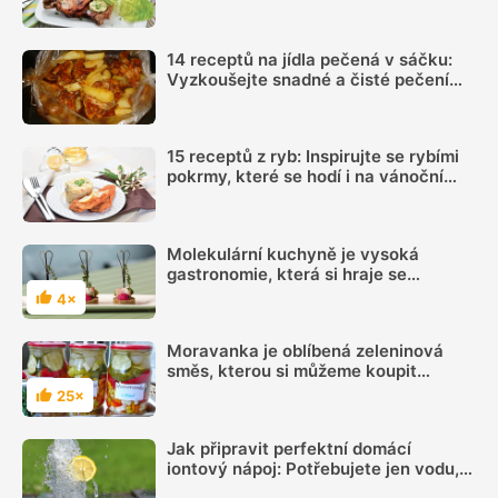
vás nezklamou
14 receptů na jídla pečená v sáčku:
Vyzkoušejte snadné a čisté pečení
plné chuti
15 receptů z ryb: Inspirujte se rybími
pokrmy, které se hodí i na vánoční
hostinu
Molekulární kuchyně je vysoká
gastronomie, která si hraje se
skupenstvím potravin
4×
Hodnocení
Moravanka je oblíbená zeleninová
směs, kterou si můžeme koupit
hotovou. Využijeme ji ve studené
25×
Hodnocení
kuchyni i při vaření
Jak připravit perfektní domácí
iontový nápoj: Potřebujete jen vodu,
citron, sůl a pár minut času