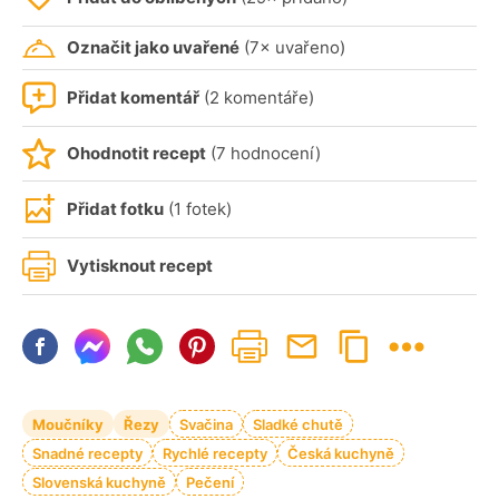
Označit jako uvařené
(7× uvařeno)
Přidat komentář
(2 komentáře)
Ohodnotit recept
(7 hodnocení)
Přidat fotku
(1 fotek)
Vytisknout recept
Moučníky
Řezy
Svačina
Sladké chutě
Snadné recepty
Rychlé recepty
Česká kuchyně
Slovenská kuchyně
Pečení