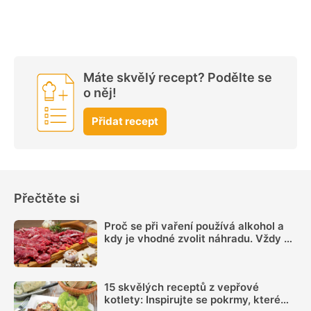
Máte skvělý recept? Podělte se
o něj!
Přidat recept
Přečtěte si
Proč se při vaření používá alkohol a
kdy je vhodné zvolit náhradu. Vždy se
totiž neodpaří
15 skvělých receptů z vepřové
kotlety: Inspirujte se pokrmy, které