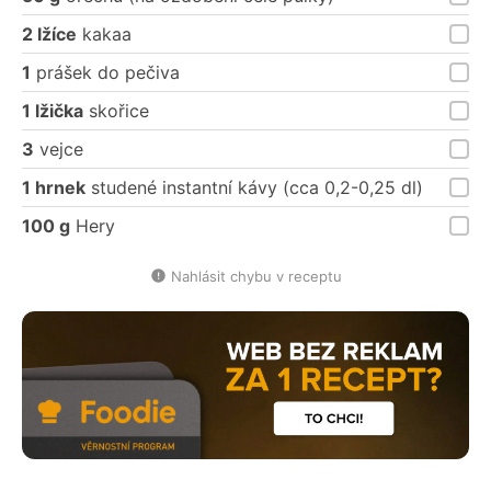
2 lžíce
kakaa
1
prášek do pečiva
1 lžička
skořice
3
vejce
1 hrnek
studené instantní kávy (cca 0,2-0,25 dl)
100 g
Hery
Nahlásit chybu v receptu