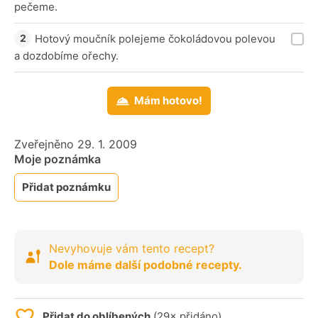
pečeme.
Hotový moučník polejeme čokoládovou polevou
a dozdobíme ořechy.
Mám hotovo!
Zveřejněno 29. 1. 2009
Moje poznámka
Přidat poznámku
Nevyhovuje vám tento recept?
Dole máme další podobné recepty.
Přidat do oblíbených
(29× přidáno)